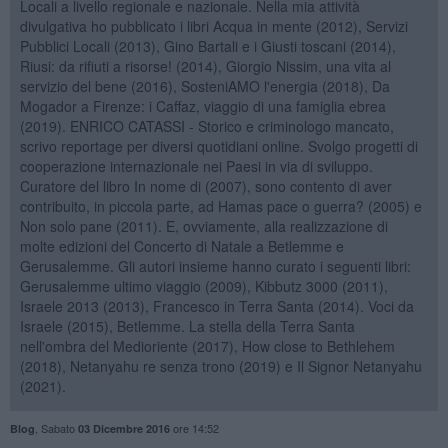
Locali a livello regionale e nazionale. Nella mia attività
divulgativa ho pubblicato i libri Acqua in mente (2012), Servizi
Pubblici Locali (2013), Gino Bartali e i Giusti toscani (2014),
Riusi: da rifiuti a risorse! (2014), Giorgio Nissim, una vita al
servizio del bene (2016), SosteniAMO l'energia (2018), Da
Mogador a Firenze: i Caffaz, viaggio di una famiglia ebrea
(2019). ENRICO CATASSI - Storico e criminologo mancato,
scrivo reportage per diversi quotidiani online. Svolgo progetti di
cooperazione internazionale nei Paesi in via di sviluppo.
Curatore del libro In nome di (2007), sono contento di aver
contribuito, in piccola parte, ad Hamas pace o guerra? (2005) e
Non solo pane (2011). E, ovviamente, alla realizzazione di
molte edizioni del Concerto di Natale a Betlemme e
Gerusalemme. Gli autori insieme hanno curato i seguenti libri:
Gerusalemme ultimo viaggio (2009), Kibbutz 3000 (2011),
Israele 2013 (2013), Francesco in Terra Santa (2014). Voci da
Israele (2015), Betlemme. La stella della Terra Santa
nell'ombra del Medioriente (2017), How close to Bethlehem
(2018), Netanyahu re senza trono (2019) e Il Signor Netanyahu
(2021).
,
Sabato
ore 14:52
Blog
03 Dicembre 2016