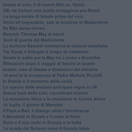
Israele al voto, è di nuovo Bibi vs. Gantz
GB: da Corbyn una scelta coraggiosa pro-Brexit
La lunga estate di Israele prima del voto
Vicini all’irreparabile, sale la tensione in Medioriente
Re Bibi senza ritorno
Mayexit: Theresa May ai saluti
Venti di guerra dal Medioriente
Lo scrittore Bassem commenta le elezioni israeliane
Tra Trump e Erdogan è tempo di ultimatum
Strada in salita per la May tra Londra e Bruxelles
Riflessioni dopo il viaggio di Salvini in Israele
Israele: resa di Hamas e dimissioni del ministro
10 anni fa la scomparsa di Padre Michele Piccirilli
In Brasile è il momento della verità
Lo spettro delle elezioni anticipate regna in UK
Grecia fuori dalla crisi, countdown iniziato
La mutazione libica e la situazione in Centro Africa
18 luglio, il giorno di Mandela
Il Papa a Bari: il dialogo sfida l’intolleranza
Il Mondiale in Russia e il ruolo di Putin
Putin e il suo ruolo in Europa e in Italia
La strada del Sultano verso il Grande Islam