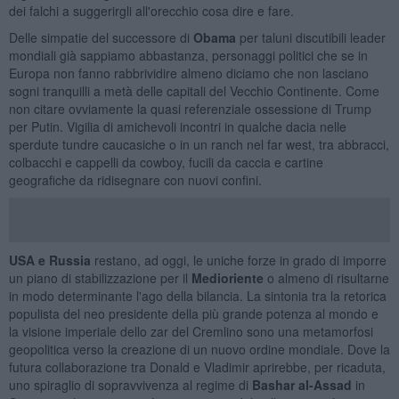
dei falchi a suggerirgli all'orecchio cosa dire e fare.
Delle simpatie del successore di
Obama
per taluni discutibili leader
mondiali già sappiamo abbastanza, personaggi politici che se in
Europa non fanno rabbrividire almeno diciamo che non lasciano
sogni tranquilli a metà delle capitali del Vecchio Continente. Come
non citare ovviamente la quasi referenziale ossessione di Trump
per Putin. Vigilia di amichevoli incontri in qualche dacia nelle
sperdute tundre caucasiche o in un ranch nel far west, tra abbracci,
colbacchi e cappelli da cowboy, fucili da caccia e cartine
geografiche da ridisegnare con nuovi confini.
USA e Russia
restano, ad oggi, le uniche forze in grado di imporre
un piano di stabilizzazione per il
Medioriente
o almeno di risultarne
in modo determinante l'ago della bilancia. La sintonia tra la retorica
populista del neo presidente della più grande potenza al mondo e
la visione imperiale dello zar del Cremlino sono una metamorfosi
geopolitica verso la creazione di un nuovo ordine mondiale. Dove la
futura collaborazione tra Donald e Vladimir aprirebbe, per ricaduta,
uno spiraglio di sopravvivenza al regime di
Bashar al-Assad
in