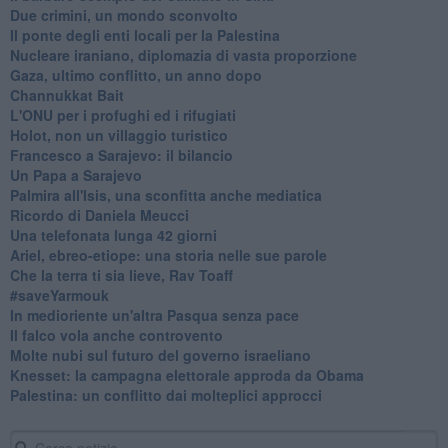
Due crimini, un mondo sconvolto
Il ponte degli enti locali per la Palestina
Nucleare iraniano, diplomazia di vasta proporzione
Gaza, ultimo conflitto, un anno dopo
Channukkat Bait
L'ONU per i profughi ed i rifugiati
Holot, non un villaggio turistico
Francesco a Sarajevo: il bilancio
Un Papa a Sarajevo
Palmira all'Isis, una sconfitta anche mediatica
Ricordo di Daniela Meucci
​Una telefonata lunga 42 giorni
​Ariel, ebreo-etiope: una storia nelle sue parole
Che la terra ti sia lieve, Rav Toaff
​#saveYarmouk
​In medioriente un'altra Pasqua senza pace
​Il falco vola anche controvento
Molte nubi sul futuro del governo israeliano
Knesset: la campagna elettorale approda da Obama
Palestina: un conflitto dai molteplici approcci