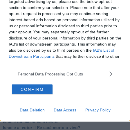
targeted advertising by us, please use the below opt-out
Erdogan continua a sfidare l'Occidente
section to confirm your selection. Please note that after your
Libano, collasso economico e guerra civile
opt-out request is processed you may continue seeing
Johnson, da Trump a Biden alla Brexit
interest-based ads based on personal information utilized by
L'AUKUS e il Quad
us or personal information disclosed to third parties prior to
Biden, primo presidente USA non in guerra
your opt-out. You may separately opt-out of the further
Papa Bergoglio vedrà Viktor Orbán
disclosure of your personal information by third parties on the
Bennet, un giorno in attesa di Biden
IAB’s list of downstream participants. This information may
Il ritorno dei talebani
also be disclosed by us to third parties on the
IAB’s List of
​La lenta agonia del Libano
Downstream Participants
that may further disclose it to other
Sudafrica, è allarme alimentare
third parties.
Usa di nuovo al centro della geopolitica internazionale
L’appuntamento di Israele con il cambiamento
Personal Data Processing Opt Outs
La farsa delle elezioni in Siria
In Medioriente non ci sono favole, solo realtà
Biden chiama ma Netanyahu non risponde
CONFIRM
Niente di nuovo in Medioriente
La forza di Boris Johnson
Biden nuovo alleato armeno contro la Turchia
Mar Mediterraneo cimitero silente
Data Deletion
Data Access
Privacy Policy
Richiami neo ottomani, la Francia guarda sospetta
Israele ultima curva a destra
Israele al voto: il Re sarà morto o vivo?