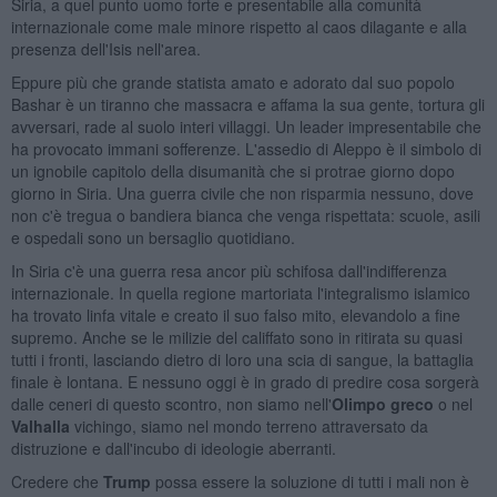
Siria, a quel punto uomo forte e presentabile alla comunità
internazionale come male minore rispetto al caos dilagante e alla
presenza dell'Isis nell'area.
Eppure più che grande statista amato e adorato dal suo popolo
Bashar è un tiranno che massacra e affama la sua gente, tortura gli
avversari, rade al suolo interi villaggi. Un leader impresentabile che
ha provocato immani sofferenze. L'assedio di Aleppo è il simbolo di
un ignobile capitolo della disumanità che si protrae giorno dopo
giorno in Siria. Una guerra civile che non risparmia nessuno, dove
non c'è tregua o bandiera bianca che venga rispettata: scuole, asili
e ospedali sono un bersaglio quotidiano.
In Siria c'è una guerra resa ancor più schifosa dall'indifferenza
internazionale. In quella regione martoriata l'integralismo islamico
ha trovato linfa vitale e creato il suo falso mito, elevandolo a fine
supremo. Anche se le milizie del califfato sono in ritirata su quasi
tutti i fronti, lasciando dietro di loro una scia di sangue, la battaglia
finale è lontana. E nessuno oggi è in grado di predire cosa sorgerà
dalle ceneri di questo scontro, non siamo nell'
Olimpo greco
o nel
Valhalla
vichingo, siamo nel mondo terreno attraversato da
distruzione e dall'incubo di ideologie aberranti.
Credere che
Trump
possa essere la soluzione di tutti i mali non è