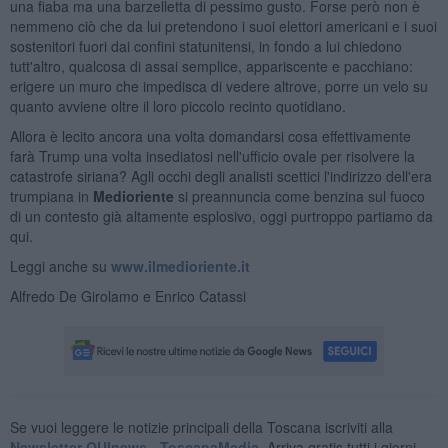
una fiaba ma una barzelletta di pessimo gusto. Forse però non è
nemmeno ciò che da lui pretendono i suoi elettori americani e i suoi
sostenitori fuori dai confini statunitensi, in fondo a lui chiedono
tutt'altro, qualcosa di assai semplice, appariscente e pacchiano:
erigere un muro che impedisca di vedere altrove, porre un velo su
quanto avviene oltre il loro piccolo recinto quotidiano.
Allora è lecito ancora una volta domandarsi cosa effettivamente
farà Trump una volta insediatosi nell'ufficio ovale per risolvere la
catastrofe siriana? Agli occhi degli analisti scettici l'indirizzo dell'era
trumpiana in
Medioriente
si preannuncia come benzina sul fuoco
di un contesto già altamente esplosivo, oggi purtroppo partiamo da
qui.
Leggi anche su
www.ilmedioriente.it
Alfredo De Girolamo e Enrico Catassi
Se vuoi leggere le notizie principali della Toscana iscriviti alla
Newsletter QUInews - ToscanaMedia.
Arriva gratis tutti i giorni