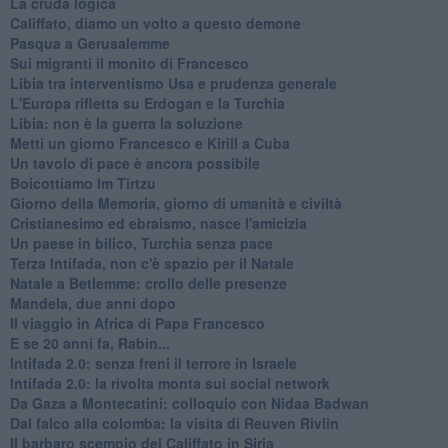
La cruda logica
Califfato, diamo un volto a questo demone
Pasqua a Gerusalemme
Sui migranti il monito di Francesco
Libia tra interventismo Usa e prudenza generale
L'Europa rifletta su Erdogan e la Turchia
Libia: non è la guerra la soluzione
Metti un giorno Francesco e Kirill a Cuba
Un tavolo di pace è ancora possibile
Boicottiamo Im Tirtzu
Giorno della Memoria, giorno di umanità e civiltà
Cristianesimo ed ebraismo, nasce l'amicizia
Un paese in bilico, Turchia senza pace
Terza Intifada, non c'è spazio per il Natale
Natale a Betlemme: crollo delle presenze
Mandela, due anni dopo
Il viaggio in Africa di Papa Francesco
E se 20 anni fa, Rabin...
Intifada 2.0: senza freni il terrore in Israele
Intifada 2.0: la rivolta monta sui social network
Da Gaza a Montecatini: colloquio con Nidaa Badwan
Dal falco alla colomba: la visita di Reuven Rivlin
Il barbaro scempio del Califfato in Siria