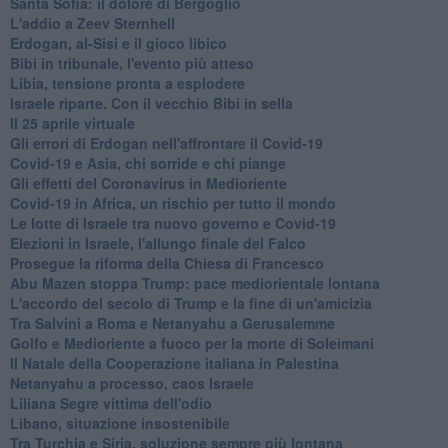
Santa Sofia: il dolore di Bergoglio
L'addio a ​Zeev Sternhell
Erdogan, al-Sisi e il gioco libico
Bibi in tribunale, l'evento più atteso
Libia, tensione pronta a esplodere
Israele riparte. Con il vecchio Bibi in sella
Il 25 aprile virtuale
Gli errori di Erdogan nell'affrontare il Covid-19
Covid-19 e Asia, chi sorride e chi piange
Gli effetti del Coronavirus in Medioriente
Covid-19 in Africa, un rischio per tutto il mondo
Le lotte di Israele tra nuovo governo e Covid-19
Elezioni in Israele, l'allungo finale del Falco
Prosegue la riforma della Chiesa di Francesco
Abu Mazen stoppa Trump: pace mediorientale lontana
L'accordo del secolo di Trump e la fine di un'amicizia
Tra Salvini a Roma e Netanyahu a Gerusalemme
Golfo e Medioriente a fuoco per la morte di Soleimani
Il Natale della Cooperazione italiana in Palestina
Netanyahu a processo, caos Israele
Liliana Segre vittima dell'odio
Libano, situazione insostenibile
Tra Turchia e Siria, soluzione sempre più lontana