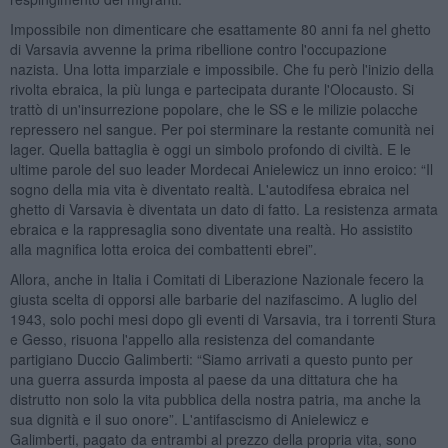
Impossibile non dimenticare che esattamente 80 anni fa nel ghetto
di Varsavia avvenne la prima ribellione contro l'occupazione
nazista. Una lotta imparziale e impossibile. Che fu però l'inizio della
rivolta ebraica, la più lunga e partecipata durante l'Olocausto. Si
trattò di un'insurrezione popolare, che le SS e le milizie polacche
repressero nel sangue. Per poi sterminare la restante comunità nei
lager. Quella battaglia è oggi un simbolo profondo di civiltà. E le
ultime parole del suo leader Mordecai Anielewicz un inno eroico: “Il
sogno della mia vita è diventato realtà. L'autodifesa ebraica nel
ghetto di Varsavia è diventata un dato di fatto. La resistenza armata
ebraica e la rappresaglia sono diventate una realtà. Ho assistito
alla magnifica lotta eroica dei combattenti ebrei”.
Allora, anche in Italia i Comitati di Liberazione Nazionale fecero la
giusta scelta di opporsi alle barbarie del nazifascimo. A luglio del
1943, solo pochi mesi dopo gli eventi di Varsavia, tra i torrenti Stura
e Gesso, risuona l'appello alla resistenza del comandante
partigiano Duccio Galimberti: “Siamo arrivati a questo punto per
una guerra assurda imposta al paese da una dittatura che ha
distrutto non solo la vita pubblica della nostra patria, ma anche la
sua dignità e il suo onore”. L'antifascismo di Anielewicz e
Galimberti, pagato da entrambi al prezzo della propria vita, sono