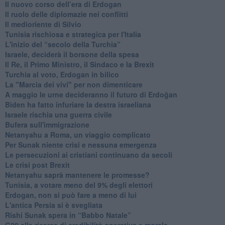
​Il nuovo corso dell’era di Erdogan
Il ruolo delle diplomazie nei conflitti
Il medioriente di Silvio
Tunisia rischiosa e strategica per l'Italia
L'inizio del “secolo della Turchia”
Israele, deciderà il borsone della spesa
Il Re, il Primo Ministro, il Sindaco e la Brexit
Turchia al voto, Erdogan in bilico
La "Marcia dei vivi" per non dimenticare
A maggio le urne decideranno il futuro di Erdoğan
Biden ha fatto infuriare la destra israeliana
Israele rischia una guerra civile
Bufera sull'immigrazione
Netanyahu a Roma, un viaggio complicato
Per Sunak niente crisi e nessuna emergenza
Le persecuzioni ai cristiani continuano da secoli
Le crisi post Brexit
Netanyahu saprà mantenere le promesse?
Tunisia, a votare meno del 9% degli elettori
Erdogan, non si può fare a meno di lui
L'antica Persia si è svegliata
Rishi Sunak spera in “Babbo Natale”
G20 alla ricerca di credibilità operativa e morale