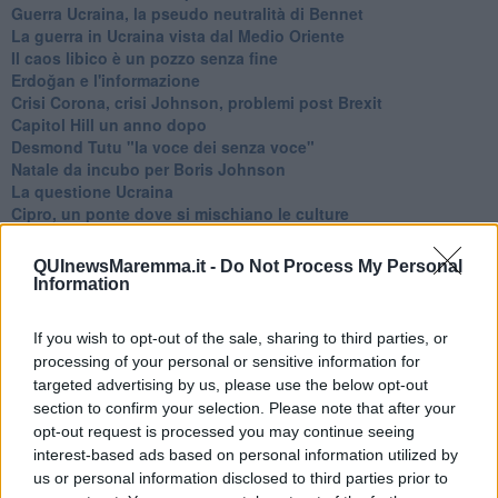
Guerra Ucraina, la pseudo neutralità di Bennet
La guerra in Ucraina vista dal Medio Oriente
​Il caos libico è un pozzo senza fine
Erdoğan e l'informazione
Crisi Corona, crisi Johnson, problemi post Brexit
Capitol Hill un anno dopo
Desmond Tutu "la voce dei senza voce"
Natale da incubo per Boris Johnson
La questione Ucraina
Cipro, un ponte dove si mischiano le culture
Una vigilia di Natale per un nuovo Rais
La questione israelo-palestinese ignorata dal G20
QUInewsMaremma.it -
Do Not Process My Personal
Erdogan continua a sfidare l'Occidente
Information
Libano, collasso economico e guerra civile
Johnson, da Trump a Biden alla Brexit
If you wish to opt-out of the sale, sharing to third parties, or
L'AUKUS e il Quad
processing of your personal or sensitive information for
Biden, primo presidente USA non in guerra
targeted advertising by us, please use the below opt-out
Papa Bergoglio vedrà Viktor Orbán
section to confirm your selection. Please note that after your
Bennet, un giorno in attesa di Biden
opt-out request is processed you may continue seeing
Il ritorno dei talebani
interest-based ads based on personal information utilized by
​La lenta agonia del Libano
us or personal information disclosed to third parties prior to
Sudafrica, è allarme alimentare