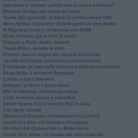
Zaki resta in carcere: perchè non si riesce a liberare?
Bilancio: Europa alla prova del nove
Trump agli sgoccioli: si riapre la politica estera USA
Morto Erekat, il percorso di pace perde un vero leader
In Nigeria si torna a combattere una SARS
Boris Johnson già ai titoli di coda?
Erdogan e Putin, leader despoti
Trump-Biden, decolla la sfida
Primarie Usa nel segno del vaccino anti-Covid
La crisi del Libano tra vecchi e nuovi problemi
Il Quirinale, la casa della memoria e della riconciliazione
Santa Sofia: il dolore di Bergoglio
L'addio a ​Zeev Sternhell
Erdogan, al-Sisi e il gioco libico
Bibi in tribunale, l'evento più atteso
Libia, tensione pronta a esplodere
Israele riparte. Con il vecchio Bibi in sella
Il 25 aprile virtuale
Gli errori di Erdogan nell'affrontare il Covid-19
Covid-19 e Asia, chi sorride e chi piange
Gli effetti del Coronavirus in Medioriente
Covid-19 in Africa, un rischio per tutto il mondo