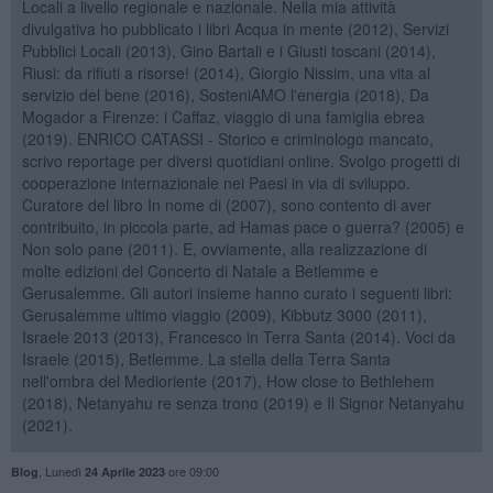
Locali a livello regionale e nazionale. Nella mia attività
divulgativa ho pubblicato i libri Acqua in mente (2012), Servizi
Pubblici Locali (2013), Gino Bartali e i Giusti toscani (2014),
Riusi: da rifiuti a risorse! (2014), Giorgio Nissim, una vita al
servizio del bene (2016), SosteniAMO l'energia (2018), Da
Mogador a Firenze: i Caffaz, viaggio di una famiglia ebrea
(2019). ENRICO CATASSI - Storico e criminologo mancato,
scrivo reportage per diversi quotidiani online. Svolgo progetti di
cooperazione internazionale nei Paesi in via di sviluppo.
Curatore del libro In nome di (2007), sono contento di aver
contribuito, in piccola parte, ad Hamas pace o guerra? (2005) e
Non solo pane (2011). E, ovviamente, alla realizzazione di
molte edizioni del Concerto di Natale a Betlemme e
Gerusalemme. Gli autori insieme hanno curato i seguenti libri:
Gerusalemme ultimo viaggio (2009), Kibbutz 3000 (2011),
Israele 2013 (2013), Francesco in Terra Santa (2014). Voci da
Israele (2015), Betlemme. La stella della Terra Santa
nell'ombra del Medioriente (2017), How close to Bethlehem
(2018), Netanyahu re senza trono (2019) e Il Signor Netanyahu
(2021).
,
Lunedì
ore 09:00
Blog
24 Aprile 2023