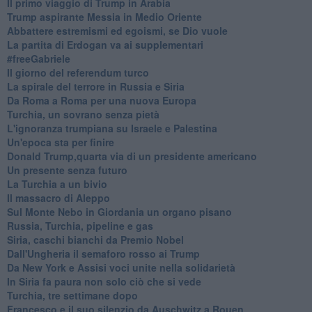
Il primo viaggio di Trump in Arabia
Trump aspirante Messia in Medio Oriente
Abbattere estremismi ed egoismi, se Dio vuole
La partita di Erdogan va ai supplementari
#freeGabriele
Il giorno del referendum turco
La spirale del terrore in Russia e Siria
Da Roma a Roma per una nuova Europa
Turchia, un sovrano senza pietà
L'ignoranza trumpiana su Israele e Palestina
Un'epoca sta per finire
Donald Trump,quarta via di un presidente americano
Un presente senza futuro
La Turchia a un bivio
Il massacro di Aleppo
Sul Monte Nebo in Giordania un organo pisano
Russia, Turchia, pipeline e gas
Siria, caschi bianchi da Premio Nobel
Dall'Ungheria il semaforo rosso ai Trump
Da New York e Assisi voci unite nella solidarietà
In Siria fa paura non solo ciò che si vede
Turchia, tre settimane dopo
Francesco e il suo silenzio da Auschwitz a Rouen