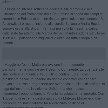
dilaganti.
La lunga ed intensa settimana dedicata alla Memoria e alla
Liberazione del Presidente della Repubblica si snoda dai campi di
sterminio in Polonia ai sentieri dei partigiani italiani nel cuneese. Ad
Auschwitz si è recato insieme alle sorelle Tatiana e Andra Bucci,
sopravvissute alla Shoah. Per la prima volta la massima carica
dello stato ha aderito alla Marcia dei vivi, manifestazione istituita nel
1988 a cui partecipano migliaia di giovani da tutta Europa e dal
mondo.
Il viaggio nell'est di Mattarella avviene in un momento
particolarmente cruciale per il Vecchio Continente. La guerra è alle
sue porte e la Polonia è il suo ultimo confine. Ed è lì che il
presidente ha voluto ribadire un doppio concetto: condannare
l'invasione russa e ringraziare per aver accolto milioni di profughi in
fuga dall'orrore della violenza. Solidarietà che in passato,
nemmeno troppo lontano, la Polonia ha volutamente ignorato. Con
il governo di estrema destra guidato da Mateusz Morawiecki che
nel nome del nazionalismo ha abbracciato politiche di
respingimento dei migranti.