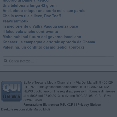
​Una telefonata lunga 42 giorni
​Ariel, ebreo-etiope: una storia nelle sue parole
Che la terra ti sia lieve, Rav Toaff
​#saveYarmouk
​In medioriente un'altra Pasqua senza pace
​Il falco vola anche controvento
Molte nubi sul futuro del governo israeliano
Knesset: la campagna elettorale approda da Obama
Palestina: un conflitto dai molteplici approcci
Editore Toscana Media Channel srl - Via Dei Martelli, 8 - 50129
FIRENZE - info@toscanamediachannel.it. TOSCANA MEDIA
NEWS quotidiano on line registrato presso il Tribunale di Firenze
al n. 5935 del 27.09.2013. Iscrizione ROC 22105 - C.F. e P.Iva
0620787048
Fatturazione Elettronica M5UXCR1 |
Privacy Nielsen
Direttore responsabile Marco Migli