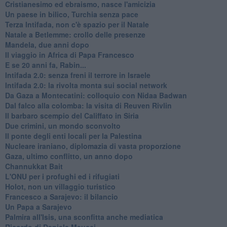
Cristianesimo ed ebraismo, nasce l'amicizia
Un paese in bilico, Turchia senza pace
Terza Intifada, non c'è spazio per il Natale
Natale a Betlemme: crollo delle presenze
Mandela, due anni dopo
Il viaggio in Africa di Papa Francesco
E se 20 anni fa, Rabin...
Intifada 2.0: senza freni il terrore in Israele
Intifada 2.0: la rivolta monta sui social network
Da Gaza a Montecatini: colloquio con Nidaa Badwan
Dal falco alla colomba: la visita di Reuven Rivlin
Il barbaro scempio del Califfato in Siria
Due crimini, un mondo sconvolto
Il ponte degli enti locali per la Palestina
Nucleare iraniano, diplomazia di vasta proporzione
Gaza, ultimo conflitto, un anno dopo
Channukkat Bait
L'ONU per i profughi ed i rifugiati
Holot, non un villaggio turistico
Francesco a Sarajevo: il bilancio
Un Papa a Sarajevo
Palmira all'Isis, una sconfitta anche mediatica
Ricordo di Daniela Meucci