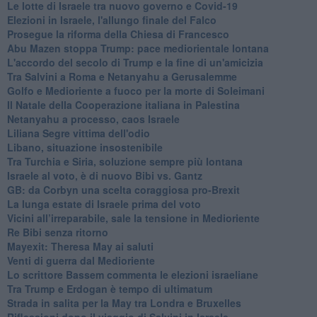
Le lotte di Israele tra nuovo governo e Covid-19
Elezioni in Israele, l'allungo finale del Falco
Prosegue la riforma della Chiesa di Francesco
Abu Mazen stoppa Trump: pace mediorientale lontana
L'accordo del secolo di Trump e la fine di un'amicizia
Tra Salvini a Roma e Netanyahu a Gerusalemme
Golfo e Medioriente a fuoco per la morte di Soleimani
Il Natale della Cooperazione italiana in Palestina
Netanyahu a processo, caos Israele
Liliana Segre vittima dell'odio
Libano, situazione insostenibile
Tra Turchia e Siria, soluzione sempre più lontana
Israele al voto, è di nuovo Bibi vs. Gantz
GB: da Corbyn una scelta coraggiosa pro-Brexit
La lunga estate di Israele prima del voto
Vicini all’irreparabile, sale la tensione in Medioriente
Re Bibi senza ritorno
Mayexit: Theresa May ai saluti
Venti di guerra dal Medioriente
Lo scrittore Bassem commenta le elezioni israeliane
Tra Trump e Erdogan è tempo di ultimatum
Strada in salita per la May tra Londra e Bruxelles
Riflessioni dopo il viaggio di Salvini in Israele