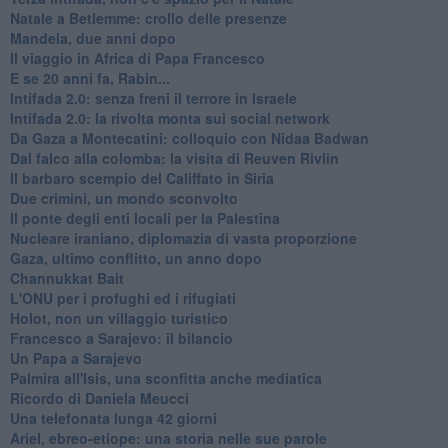
Natale a Betlemme: crollo delle presenze
Mandela, due anni dopo
Il viaggio in Africa di Papa Francesco
E se 20 anni fa, Rabin...
Intifada 2.0: senza freni il terrore in Israele
Intifada 2.0: la rivolta monta sui social network
Da Gaza a Montecatini: colloquio con Nidaa Badwan
Dal falco alla colomba: la visita di Reuven Rivlin
Il barbaro scempio del Califfato in Siria
Due crimini, un mondo sconvolto
Il ponte degli enti locali per la Palestina
Nucleare iraniano, diplomazia di vasta proporzione
Gaza, ultimo conflitto, un anno dopo
Channukkat Bait
L'ONU per i profughi ed i rifugiati
Holot, non un villaggio turistico
Francesco a Sarajevo: il bilancio
Un Papa a Sarajevo
Palmira all'Isis, una sconfitta anche mediatica
Ricordo di Daniela Meucci
​Una telefonata lunga 42 giorni
​Ariel, ebreo-etiope: una storia nelle sue parole