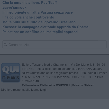
Che la terra ti sia lieve, Rav Toaff
​#saveYarmouk
​In medioriente un'altra Pasqua senza pace
​Il falco vola anche controvento
Molte nubi sul futuro del governo israeliano
Knesset: la campagna elettorale approda da Obama
Palestina: un conflitto dai molteplici approcci
Editore Toscana Media Channel srl - Via Dei Martelli, 8 - 50129
FIRENZE - info@toscanamediachannel.it. TOSCANA MEDIA
NEWS quotidiano on line registrato presso il Tribunale di Firenze
al n. 5935 del 27.09.2013. Iscrizione ROC 22105 - C.F. e P.Iva
0620787048
Fatturazione Elettronica M5UXCR1 |
Privacy Nielsen
Direttore responsabile Marco Migli
Powered by
Aperion.it