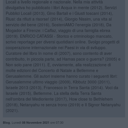
Locali a livello regionale e nazionale. Nella mia attività
divulgativa ho pubblicato i libri Acqua in mente (2012), Servizi
Pubblici Locali (2013), Gino Bartali e i Giusti toscani (2014),
Riusi: da rifiuti a risorse! (2014), Giorgio Nissim, una vita al
servizio del bene (2016), SosteniAMO l'energia (2018), Da
Mogador a Firenze: i Caffaz, viaggio di una famiglia ebrea
(2019). ENRICO CATASSI - Storico e criminologo mancato,
scrivo reportage per diversi quotidiani online. Svolgo progetti di
cooperazione internazionale nei Paesi in via di sviluppo.
Curatore del libro In nome di (2007), sono contento di aver
contribuito, in piccola parte, ad Hamas pace o guerra? (2005) e
Non solo pane (2011). E, ovviamente, alla realizzazione di
molte edizioni del Concerto di Natale a Betlemme e
Gerusalemme. Gli autori insieme hanno curato i seguenti libri:
Gerusalemme ultimo viaggio (2009), Kibbutz 3000 (2011),
Israele 2013 (2013), Francesco in Terra Santa (2014). Voci da
Israele (2015), Betlemme. La stella della Terra Santa
nell'ombra del Medioriente (2017), How close to Bethlehem
(2018), Netanyahu re senza trono (2019) e Il Signor Netanyahu
(2021).
,
Lunedì
ore 07:30
Blog
08 Novembre 2021