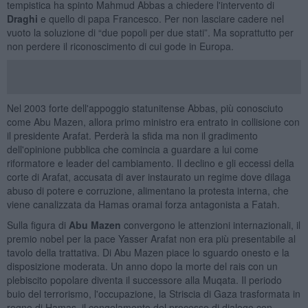
tempistica ha spinto Mahmud Abbas a chiedere l'intervento di
Draghi
e quello di papa Francesco. Per non lasciare cadere nel
vuoto la soluzione di “due popoli per due stati”. Ma soprattutto per
non perdere il riconoscimento di cui gode in Europa.
Nel 2003 forte dell'appoggio statunitense Abbas, più conosciuto
come Abu Mazen, allora primo ministro era entrato in collisione con
il presidente Arafat. Perderà la sfida ma non il gradimento
dell'opinione pubblica che comincia a guardare a lui come
riformatore e leader del cambiamento. Il declino e gli eccessi della
corte di Arafat, accusata di aver instaurato un regime dove dilaga
abuso di potere e corruzione, alimentano la protesta interna, che
viene canalizzata da Hamas oramai forza antagonista a Fatah.
Sulla figura di
Abu Mazen
convergono le attenzioni internazionali, il
premio nobel per la pace Yasser Arafat non era più presentabile al
tavolo della trattativa. Di Abu Mazen piace lo sguardo onesto e la
disposizione moderata. Un anno dopo la morte del rais con un
plebiscito popolare diventa il successore alla Muqata. Il periodo
buio del terrorismo, l'occupazione, la Striscia di Gaza trasformata in
regno di Hamas, il congelamento del processo di dialogo con