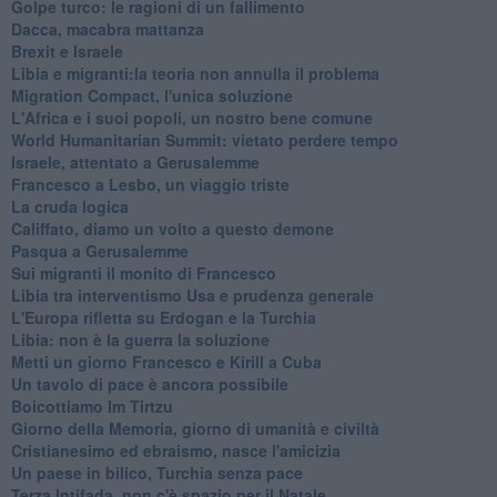
Golpe turco: le ragioni di un fallimento
Dacca, macabra mattanza
Brexit e Israele
Libia e migranti:la teoria non annulla il problema
Migration Compact, l'unica soluzione
L'Africa e i suoi popoli, un nostro bene comune
World Humanitarian Summit: vietato perdere tempo
Israele, attentato a Gerusalemme
Francesco a Lesbo, un viaggio triste
La cruda logica
Califfato, diamo un volto a questo demone
Pasqua a Gerusalemme
Sui migranti il monito di Francesco
Libia tra interventismo Usa e prudenza generale
L'Europa rifletta su Erdogan e la Turchia
Libia: non è la guerra la soluzione
Metti un giorno Francesco e Kirill a Cuba
Un tavolo di pace è ancora possibile
Boicottiamo Im Tirtzu
Giorno della Memoria, giorno di umanità e civiltà
Cristianesimo ed ebraismo, nasce l'amicizia
Un paese in bilico, Turchia senza pace
Terza Intifada, non c'è spazio per il Natale