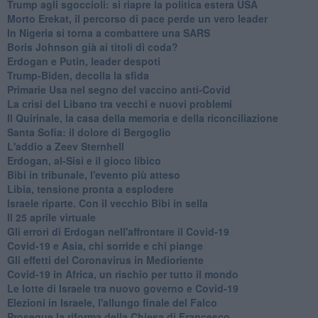
Trump agli sgoccioli: si riapre la politica estera USA
Morto Erekat, il percorso di pace perde un vero leader
In Nigeria si torna a combattere una SARS
Boris Johnson già ai titoli di coda?
Erdogan e Putin, leader despoti
Trump-Biden, decolla la sfida
Primarie Usa nel segno del vaccino anti-Covid
La crisi del Libano tra vecchi e nuovi problemi
Il Quirinale, la casa della memoria e della riconciliazione
Santa Sofia: il dolore di Bergoglio
L'addio a ​Zeev Sternhell
Erdogan, al-Sisi e il gioco libico
Bibi in tribunale, l'evento più atteso
Libia, tensione pronta a esplodere
Israele riparte. Con il vecchio Bibi in sella
Il 25 aprile virtuale
Gli errori di Erdogan nell'affrontare il Covid-19
Covid-19 e Asia, chi sorride e chi piange
Gli effetti del Coronavirus in Medioriente
Covid-19 in Africa, un rischio per tutto il mondo
Le lotte di Israele tra nuovo governo e Covid-19
Elezioni in Israele, l'allungo finale del Falco
Prosegue la riforma della Chiesa di Francesco