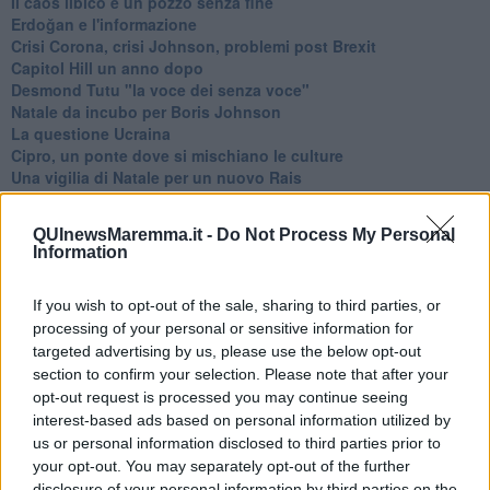
​Il caos libico è un pozzo senza fine
Erdoğan e l'informazione
Crisi Corona, crisi Johnson, problemi post Brexit
Capitol Hill un anno dopo
Desmond Tutu "la voce dei senza voce"
Natale da incubo per Boris Johnson
La questione Ucraina
Cipro, un ponte dove si mischiano le culture
Una vigilia di Natale per un nuovo Rais
La questione israelo-palestinese ignorata dal G20
Erdogan continua a sfidare l'Occidente
QUInewsMaremma.it -
Do Not Process My Personal
Libano, collasso economico e guerra civile
Information
Johnson, da Trump a Biden alla Brexit
L'AUKUS e il Quad
If you wish to opt-out of the sale, sharing to third parties, or
Biden, primo presidente USA non in guerra
processing of your personal or sensitive information for
Papa Bergoglio vedrà Viktor Orbán
Bennet, un giorno in attesa di Biden
targeted advertising by us, please use the below opt-out
Il ritorno dei talebani
section to confirm your selection. Please note that after your
​La lenta agonia del Libano
opt-out request is processed you may continue seeing
Sudafrica, è allarme alimentare
interest-based ads based on personal information utilized by
Usa di nuovo al centro della geopolitica internazionale
us or personal information disclosed to third parties prior to
L’appuntamento di Israele con il cambiamento
your opt-out. You may separately opt-out of the further
La farsa delle elezioni in Siria
disclosure of your personal information by third parties on the