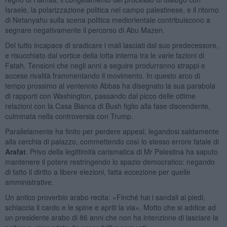
Israele, la polarizzazione politica nel campo palestinese, e il ritorno
di Netanyahu sulla scena politica mediorientale contribuiscono a
segnare negativamente il percorso di Abu Mazen.
Del tutto incapace di sradicare i mali lasciati dal suo predecessore,
e risucchiato dal vortice della lotta interna tra le varie fazioni di
Fatah. Tensioni che negli anni a seguire produrranno strappi e
accese rivalità frammentando il movimento. In questo arco di
tempo prossimo al ventennio Abbas ha disegnato la sua parabola
di rapporti con Washington, passando dal picco delle ottime
relazioni con la Casa Bianca di Bush figlio alla fase discendente,
culminata nella controversia con Trump.
Parallelamente ha finito per perdere appeal, legandosi saldamente
alla cerchia di palazzo, commettendo così lo stesso errore fatale di
Arafat
. Privo della legittimità carismatica di Mr Palestina ha saputo
mantenere il potere restringendo lo spazio democratico: negando
di fatto il diritto a libere elezioni, fatta eccezione per quelle
amministrative.
Un antico proverbio arabo recita: «Finché hai i sandali ai piedi,
schiaccia il cardo e le spine e apriti la via». Motto che si addice ad
un presidente arabo di 86 anni che non ha intenzione di lasciare la