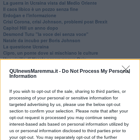
La guerra in Ucraina vista dal Medio Oriente
​Il caos libico è un pozzo senza fine
Erdoğan e l'informazione
Crisi Corona, crisi Johnson, problemi post Brexit
Capitol Hill un anno dopo
Desmond Tutu "la voce dei senza voce"
Natale da incubo per Boris Johnson
La questione Ucraina
Cipro, un ponte dove si mischiano le culture
Una vigilia di Natale per un nuovo Rais
La questione israelo-palestinese ignorata dal G20
Erdogan continua a sfidare l'Occidente
QUInewsMaremma.it -
Do Not Process My Personal
Information
Libano, collasso economico e guerra civile
Johnson, da Trump a Biden alla Brexit
L'AUKUS e il Quad
If you wish to opt-out of the sale, sharing to third parties, or
Biden, primo presidente USA non in guerra
processing of your personal or sensitive information for
Papa Bergoglio vedrà Viktor Orbán
targeted advertising by us, please use the below opt-out
Bennet, un giorno in attesa di Biden
section to confirm your selection. Please note that after your
Il ritorno dei talebani
opt-out request is processed you may continue seeing
​La lenta agonia del Libano
interest-based ads based on personal information utilized by
Sudafrica, è allarme alimentare
us or personal information disclosed to third parties prior to
Usa di nuovo al centro della geopolitica internazionale
your opt-out. You may separately opt-out of the further