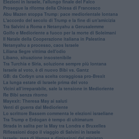
Elezioni in Israele, l'allungo finale del Falco
Prosegue la riforma della Chiesa di Francesco
Abu Mazen stoppa Trump: pace mediorientale lontana
L'accordo del secolo di Trump e la fine di un'amicizia
Tra Salvini a Roma e Netanyahu a Gerusalemme
Golfo e Medioriente a fuoco per la morte di Soleimani
Il Natale della Cooperazione italiana in Palestina
Netanyahu a processo, caos Israele
Liliana Segre vittima dell'odio
Libano, situazione insostenibile
Tra Turchia e Siria, soluzione sempre più lontana
Israele al voto, è di nuovo Bibi vs. Gantz
GB: da Corbyn una scelta coraggiosa pro-Brexit
La lunga estate di Israele prima del voto
Vicini all’irreparabile, sale la tensione in Medioriente
Re Bibi senza ritorno
Mayexit: Theresa May ai saluti
Venti di guerra dal Medioriente
Lo scrittore Bassem commenta le elezioni israeliane
Tra Trump e Erdogan è tempo di ultimatum
Strada in salita per la May tra Londra e Bruxelles
Riflessioni dopo il viaggio di Salvini in Israele
Israele: resa di Hamas e dimissioni del ministro