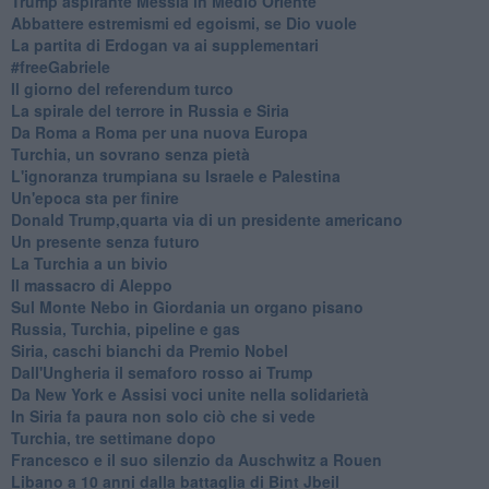
Trump aspirante Messia in Medio Oriente
Abbattere estremismi ed egoismi, se Dio vuole
La partita di Erdogan va ai supplementari
#freeGabriele
Il giorno del referendum turco
La spirale del terrore in Russia e Siria
Da Roma a Roma per una nuova Europa
Turchia, un sovrano senza pietà
L'ignoranza trumpiana su Israele e Palestina
Un'epoca sta per finire
Donald Trump,quarta via di un presidente americano
Un presente senza futuro
La Turchia a un bivio
Il massacro di Aleppo
Sul Monte Nebo in Giordania un organo pisano
Russia, Turchia, pipeline e gas
Siria, caschi bianchi da Premio Nobel
Dall'Ungheria il semaforo rosso ai Trump
Da New York e Assisi voci unite nella solidarietà
In Siria fa paura non solo ciò che si vede
Turchia, tre settimane dopo
Francesco e il suo silenzio da Auschwitz a Rouen
Libano a 10 anni dalla battaglia di Bint Jbeil