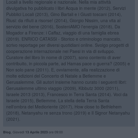
Locali a livello regionale e nazionale. Nella mia attività
divulgativa ho pubblicato i libri Acqua in mente (2012), Servizi
Pubblici Locali (2013), Gino Bartali e i Giusti toscani (2014),
Riusi: da rifiuti a risorse! (2014), Giorgio Nissim, una vita al
servizio del bene (2016), SosteniAMO l'energia (2018), Da
Mogador a Firenze: i Caffaz, viaggio di una famiglia ebrea
(2019). ENRICO CATASSI - Storico e criminologo mancato,
scrivo reportage per diversi quotidiani online. Svolgo progetti di
cooperazione internazionale nei Paesi in via di sviluppo.
Curatore del libro In nome di (2007), sono contento di aver
contribuito, in piccola parte, ad Hamas pace o guerra? (2005) e
Non solo pane (2011). E, ovviamente, alla realizzazione di
molte edizioni del Concerto di Natale a Betlemme e
Gerusalemme. Gli autori insieme hanno curato i seguenti libri:
Gerusalemme ultimo viaggio (2009), Kibbutz 3000 (2011),
Israele 2013 (2013), Francesco in Terra Santa (2014). Voci da
Israele (2015), Betlemme. La stella della Terra Santa
nell'ombra del Medioriente (2017), How close to Bethlehem
(2018), Netanyahu re senza trono (2019) e Il Signor Netanyahu
(2021).
,
Giovedì
ore 09:00
Blog
13 Aprile 2023