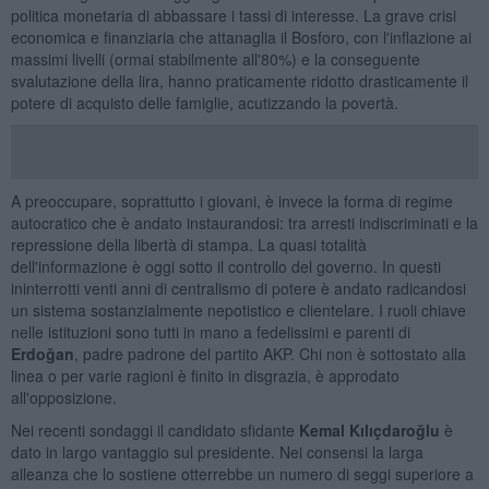
politica monetaria di abbassare i tassi di interesse. La grave crisi
economica e finanziaria che attanaglia il Bosforo, con l'inflazione ai
massimi livelli (ormai stabilmente all'80%) e la conseguente
svalutazione della lira, hanno praticamente ridotto drasticamente il
potere di acquisto delle famiglie, acutizzando la povertà.
A preoccupare, soprattutto i giovani, è invece la forma di regime
autocratico che è andato instaurandosi: tra arresti indiscriminati e la
repressione della libertà di stampa. La quasi totalità
dell'informazione è oggi sotto il controllo del governo. In questi
ininterrotti venti anni di centralismo di potere è andato radicandosi
un sistema sostanzialmente nepotistico e clientelare. I ruoli chiave
nelle istituzioni sono tutti in mano a fedelissimi e parenti di
Erdoğan
, padre padrone del partito AKP. Chi non è sottostato alla
linea o per varie ragioni è finito in disgrazia, è approdato
all'opposizione.
Nei recenti sondaggi il candidato sfidante
Kemal Kılıçdaroğlu
è
dato in largo vantaggio sul presidente. Nei consensi la larga
alleanza che lo sostiene otterrebbe un numero di seggi superiore a