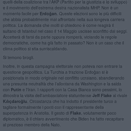
quelli della coalizione tra l'AKP (Partito per la giustizia e lo sviluppo)
e il movimento dell'estrema destra nazionalista MHP. Non è un
momento facile per
Erdoğan
. Queste elezioni sono le più difficili
che abbia probabilmente mai affrontato nella sua longeva carriera
politica. La domanda che molti si chiedono è come reagirà il
sultano di Istanbul nel caso il 14 Maggio uscisse sconfitto dai seggi.
Accetterà di farsi da parte oppure romperà, violando le regole
democratiche, come ha già fatto in passato? Non è un caso che il
clima politico si stia surriscaldando.
Si temono brogli.
Inoltre, in questa campagna elettorale non poteva non entrare la
questione geopolitica. La Turchia a trazione Erdoğan si è
posizionata in modo originale nel conflitto ucraiano, sbandierando
una presunta neutralità che l’allontana da Washington e la salda
con
Putin
e l'Iran. I rapporti con la Casa Bianca sono pessimi, lo
dimostra la visita dell'ambasciatore statunitense
Jeff Flake
al rivale
Kılıçdaroğlu
. Circostanza che ha indotto il presidente turco a
tagliare formalmente i ponti con il rappresentante della
superpotenza in Anatolia. Il gesto di
Flake
, volutamente poco
diplomatico, è il chiaro avvertimento che Biden ha fatto recapitare
al prezioso membro della Nato.