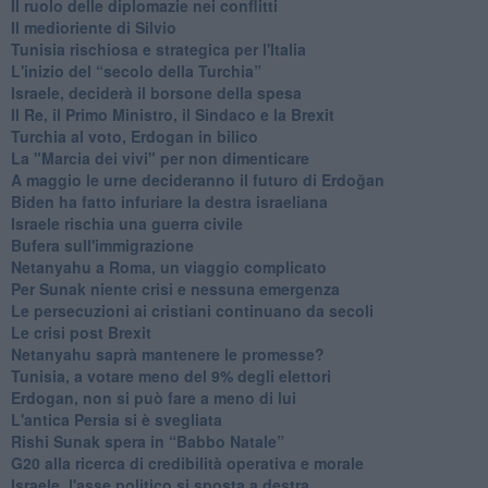
Il ruolo delle diplomazie nei conflitti
Il medioriente di Silvio
Tunisia rischiosa e strategica per l'Italia
L'inizio del “secolo della Turchia”
Israele, deciderà il borsone della spesa
Il Re, il Primo Ministro, il Sindaco e la Brexit
Turchia al voto, Erdogan in bilico
La "Marcia dei vivi" per non dimenticare
A maggio le urne decideranno il futuro di Erdoğan
Biden ha fatto infuriare la destra israeliana
Israele rischia una guerra civile
Bufera sull'immigrazione
Netanyahu a Roma, un viaggio complicato
Per Sunak niente crisi e nessuna emergenza
Le persecuzioni ai cristiani continuano da secoli
Le crisi post Brexit
Netanyahu saprà mantenere le promesse?
Tunisia, a votare meno del 9% degli elettori
Erdogan, non si può fare a meno di lui
L'antica Persia si è svegliata
Rishi Sunak spera in “Babbo Natale”
G20 alla ricerca di credibilità operativa e morale
Israele, l'asse politico si sposta a destra