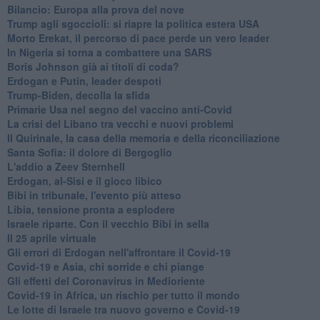
Bilancio: Europa alla prova del nove
Trump agli sgoccioli: si riapre la politica estera USA
Morto Erekat, il percorso di pace perde un vero leader
In Nigeria si torna a combattere una SARS
Boris Johnson già ai titoli di coda?
Erdogan e Putin, leader despoti
Trump-Biden, decolla la sfida
Primarie Usa nel segno del vaccino anti-Covid
La crisi del Libano tra vecchi e nuovi problemi
Il Quirinale, la casa della memoria e della riconciliazione
Santa Sofia: il dolore di Bergoglio
L'addio a ​Zeev Sternhell
Erdogan, al-Sisi e il gioco libico
Bibi in tribunale, l'evento più atteso
Libia, tensione pronta a esplodere
Israele riparte. Con il vecchio Bibi in sella
Il 25 aprile virtuale
Gli errori di Erdogan nell'affrontare il Covid-19
Covid-19 e Asia, chi sorride e chi piange
Gli effetti del Coronavirus in Medioriente
Covid-19 in Africa, un rischio per tutto il mondo
Le lotte di Israele tra nuovo governo e Covid-19