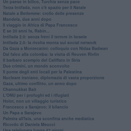
Un paese in bilico, Turchia senza pace
Terza Intifada, non c'è spazio per il Natale
Natale a Betlemme: crollo delle presenze
Mandela, due anni dopo
Il viaggio in Africa di Papa Francesco
E se 20 anni fa, Rabin...
Intifada 2.0: senza freni il terrore in Israele
Intifada 2.0: la rivolta monta sui social network
Da Gaza a Montecatini: colloquio con Nidaa Badwan
Dal falco alla colomba: la visita di Reuven Rivlin
Il barbaro scempio del Califfato in Siria
Due crimini, un mondo sconvolto
Il ponte degli enti locali per la Palestina
Nucleare iraniano, diplomazia di vasta proporzione
Gaza, ultimo conflitto, un anno dopo
Channukkat Bait
L'ONU per i profughi ed i rifugiati
Holot, non un villaggio turistico
Francesco a Sarajevo: il bilancio
Un Papa a Sarajevo
Palmira all'Isis, una sconfitta anche mediatica
Ricordo di Daniela Meucci
​Una telefonata lunga 42 giorni