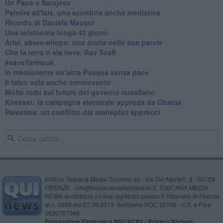
Un Papa a Sarajevo
Palmira all'Isis, una sconfitta anche mediatica
Ricordo di Daniela Meucci
​Una telefonata lunga 42 giorni
​Ariel, ebreo-etiope: una storia nelle sue parole
Che la terra ti sia lieve, Rav Toaff
​#saveYarmouk
​In medioriente un'altra Pasqua senza pace
​Il falco vola anche controvento
Molte nubi sul futuro del governo israeliano
Knesset: la campagna elettorale approda da Obama
Palestina: un conflitto dai molteplici approcci
Editore Toscana Media Channel srl - Via Dei Martelli, 8 - 50129
FIRENZE - info@toscanamediachannel.it. TOSCANA MEDIA
NEWS quotidiano on line registrato presso il Tribunale di Firenze
al n. 5935 del 27.09.2013. Iscrizione ROC 22105 - C.F. e P.Iva
0620787048
Fatturazione Elettronica M5UXCR1 |
Privacy Nielsen