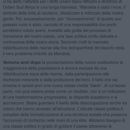
ci ha detto l'attivista per i diritti umani Sipho Mthathi e direttrice di
Oxfam Sud Africa in una lunga intervista: “Mandela è stato l'eroe, il
simbolo della lotta al razzismo, idealizzato e mitizzato dalla nostra
gente. Poi, successivamente, per “riconoscimento” di questo suo
passato ruolo è stato, caricato di una responsabilità che pochi
avrebbero voluto avere, investito alla guida del processo di
transizione del nostro paese, una fase politica molto delicata e
controversa della nostra storia. Secondo molti la mancata
ridistribuzione delle risorse alla fine dell'apartheid dei bianchi resta
il vero problema irrisolto da Mandela.
Ventuno anni dopo
la proclamazione della nuova costituzione la
maggioranza della popolazione è ancora esclusa da una
ridistribuzione equa delle risorse, dalla partecipazione alle
ricchezze minerarie e dalla produzione dei beni. Il fatto che sia
emersa in questi anni una nuova classe media “black”, di cui faccio
parte, non può essere preso come un risultato, non è un indicatore
di una trasformazione progressista, le disparità sussistono e si
accrescono. Basta guardare il livello della disoccupazione anche tra
coloro che hanno accesso all'istruzione. L'attuale classe politica è
complice della formalizzazione di una struttura sociale che preserva
l'accumulo di ricchezze nelle mani di una élite. Abbiamo bisogno di
una classe politica in grado di guidare il paese attraverso le