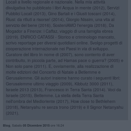
Locali a livello regionale e nazionale. Nella mia attività
divulgativa ho pubblicato i libri Acqua in mente (2012), Servizi
Pubblici Locali (2013), Gino Bartali e i Giusti toscani (2014),
Riusi: da rifiuti a risorse! (2014), Giorgio Nissim, una vita al
servizio del bene (2016), SosteniAMO l'energia (2018), Da
Mogador a Firenze: i Caffaz, viaggio di una famiglia ebrea
(2019). ENRICO CATASSI - Storico e criminologo mancato,
scrivo reportage per diversi quotidiani online. Svolgo progetti di
cooperazione internazionale nei Paesi in via di sviluppo.
Curatore del libro In nome di (2007), sono contento di aver
contribuito, in piccola parte, ad Hamas pace o guerra? (2005) e
Non solo pane (2011). E, ovviamente, alla realizzazione di
molte edizioni del Concerto di Natale a Betlemme e
Gerusalemme. Gli autori insieme hanno curato i seguenti libri:
Gerusalemme ultimo viaggio (2009), Kibbutz 3000 (2011),
Israele 2013 (2013), Francesco in Terra Santa (2014). Voci da
Israele (2015), Betlemme. La stella della Terra Santa
nell'ombra del Medioriente (2017), How close to Bethlehem
(2018), Netanyahu re senza trono (2019) e Il Signor Netanyahu
(2021).
,
Sabato
ore 16:24
Blog
05 Dicembre 2015