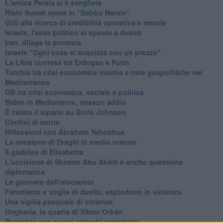
L'antica Persia si è svegliata
Rishi Sunak spera in “Babbo Natale”
G20 alla ricerca di credibilità operativa e morale
Israele, l'asse politico si sposta a destra
Iran, dilaga la protesta
Israele "Ogni cosa si acquista con un prezzo"
La Libia contesa tra Erdogan e Putin
Turchia tra crisi economica interna e mire geopolitiche nel
Mediterraneo
GB tra crisi economica, sociale e politica
Biden in Medioriente, nessun addio
È calato il sipario su Boris Johnson
Confini di morte
Riflessioni con Abraham Yehoshua
La missione di Draghi in medio oriente
Il giubileo di Elisabetta
L'uccisione di Shireen Abu Akleh è anche questione
diplomatica
Le giornate dell'olocausto
Fanatismo e voglia di duello, esplodono in violenza
Una vigilia pasquale di violenze
Ungheria, la quarta di Viktor Orbán
Ramadan con nuovi attacchi terroristici