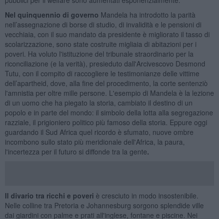
Nel quinquennio di governo
Mandela ha introdotto la parità
nell’assegnazione di borse di studio, di invalidità e le pensioni di
vecchiaia, con il suo mandato da presidente è migliorato il tasso di
scolarizzazione, sono state costruite migliaia di abitazioni per i
poveri. Ha voluto l'istituzione del tribunale straordinario per la
riconciliazione (e la verità), presieduto dall'Arcivescovo Desmond
Tutu, con il compito di raccogliere le testimonianze delle vittime
dell’apartheid, dove, alla fine del procedimento, la corte sentenziò
l'amnistia per oltre mille persone. L'esempio di Mandela è la lezione
di un uomo che ha piegato la storia, cambiato il destino di un
popolo e in parte del mondo: il simbolo della lotta alla segregazione
razziale, il prigioniero politico più famoso della storia. Eppure oggi
guardando il Sud Africa quel ricordo è sfumato, nuove ombre
incombono sullo stato più meridionale dell'Africa, la paura,
l'incertezza per il futuro si diffonde tra la gente
.
Il divario tra ricchi e poveri
è cresciuto in modo insostenibile.
Nelle colline tra Pretoria e Johannesburg sorgono splendide ville
dai giardini con palme e prati all'inglese, fontane e piscine. Nei