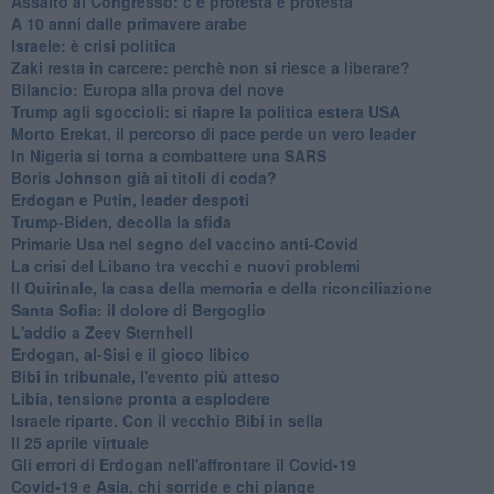
Assalto al Congresso: c’è protesta e protesta
A 10 anni dalle primavere arabe
Israele: è crisi politica
Zaki resta in carcere: perchè non si riesce a liberare?
Bilancio: Europa alla prova del nove
Trump agli sgoccioli: si riapre la politica estera USA
Morto Erekat, il percorso di pace perde un vero leader
In Nigeria si torna a combattere una SARS
Boris Johnson già ai titoli di coda?
Erdogan e Putin, leader despoti
Trump-Biden, decolla la sfida
Primarie Usa nel segno del vaccino anti-Covid
La crisi del Libano tra vecchi e nuovi problemi
Il Quirinale, la casa della memoria e della riconciliazione
Santa Sofia: il dolore di Bergoglio
L'addio a ​Zeev Sternhell
Erdogan, al-Sisi e il gioco libico
Bibi in tribunale, l'evento più atteso
Libia, tensione pronta a esplodere
Israele riparte. Con il vecchio Bibi in sella
Il 25 aprile virtuale
Gli errori di Erdogan nell'affrontare il Covid-19
Covid-19 e Asia, chi sorride e chi piange