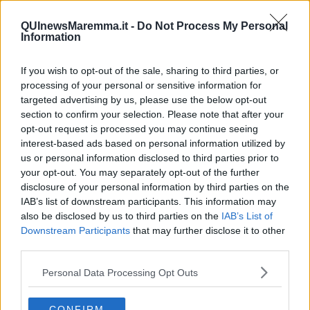
Un vertice che rimarrà nella storia
Guerra in Ucraina, la diplomazia Usa Cina
QUInewsMaremma.it -
Do Not Process My Personal
Information
Guerra Ucraina, la pseudo neutralità di Bennet
La guerra in Ucraina vista dal Medio Oriente
​Il caos libico è un pozzo senza fine
If you wish to opt-out of the sale, sharing to third parties, or
Erdoğan e l'informazione
processing of your personal or sensitive information for
Crisi Corona, crisi Johnson, problemi post Brexit
targeted advertising by us, please use the below opt-out
Capitol Hill un anno dopo
section to confirm your selection. Please note that after your
Desmond Tutu "la voce dei senza voce"
opt-out request is processed you may continue seeing
Natale da incubo per Boris Johnson
interest-based ads based on personal information utilized by
La questione Ucraina
us or personal information disclosed to third parties prior to
Cipro, un ponte dove si mischiano le culture
your opt-out. You may separately opt-out of the further
Una vigilia di Natale per un nuovo Rais
disclosure of your personal information by third parties on the
La questione israelo-palestinese ignorata dal G20
IAB’s list of downstream participants. This information may
Erdogan continua a sfidare l'Occidente
also be disclosed by us to third parties on the
IAB’s List of
Libano, collasso economico e guerra civile
Downstream Participants
that may further disclose it to other
Johnson, da Trump a Biden alla Brexit
third parties.
L'AUKUS e il Quad
Biden, primo presidente USA non in guerra
Personal Data Processing Opt Outs
Papa Bergoglio vedrà Viktor Orbán
Bennet, un giorno in attesa di Biden
Il ritorno dei talebani
CONFIRM