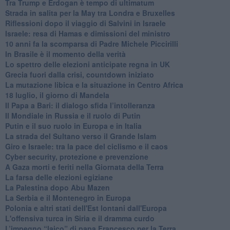
Tra Trump e Erdogan è tempo di ultimatum
Strada in salita per la May tra Londra e Bruxelles
Riflessioni dopo il viaggio di Salvini in Israele
Israele: resa di Hamas e dimissioni del ministro
10 anni fa la scomparsa di Padre Michele Piccirilli
In Brasile è il momento della verità
Lo spettro delle elezioni anticipate regna in UK
Grecia fuori dalla crisi, countdown iniziato
La mutazione libica e la situazione in Centro Africa
18 luglio, il giorno di Mandela
Il Papa a Bari: il dialogo sfida l’intolleranza
Il Mondiale in Russia e il ruolo di Putin
Putin e il suo ruolo in Europa e in Italia
La strada del Sultano verso il Grande Islam
Giro e Israele: tra la pace del ciclismo e il caos
Cyber security, protezione e prevenzione
A Gaza morti e feriti nella Giornata della Terra
La farsa delle elezioni egiziane
La Palestina dopo Abu Mazen
La Serbia e il Montenegro in Europa
Polonia e altri stati dell'Est lontani dall'Europa
L'offensiva turca in Siria e il dramma curdo
L’impegno “laico” di papa Francesco per la Terra