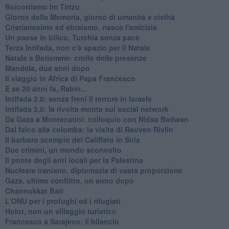
Boicottiamo Im Tirtzu
Giorno della Memoria, giorno di umanità e civiltà
Cristianesimo ed ebraismo, nasce l'amicizia
Un paese in bilico, Turchia senza pace
Terza Intifada, non c'è spazio per il Natale
Natale a Betlemme: crollo delle presenze
Mandela, due anni dopo
Il viaggio in Africa di Papa Francesco
E se 20 anni fa, Rabin...
Intifada 2.0: senza freni il terrore in Israele
Intifada 2.0: la rivolta monta sui social network
Da Gaza a Montecatini: colloquio con Nidaa Badwan
Dal falco alla colomba: la visita di Reuven Rivlin
Il barbaro scempio del Califfato in Siria
Due crimini, un mondo sconvolto
Il ponte degli enti locali per la Palestina
Nucleare iraniano, diplomazia di vasta proporzione
Gaza, ultimo conflitto, un anno dopo
Channukkat Bait
L'ONU per i profughi ed i rifugiati
Holot, non un villaggio turistico
Francesco a Sarajevo: il bilancio