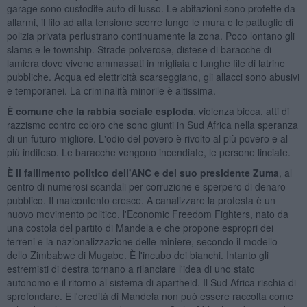
garage sono custodite auto di lusso. Le abitazioni sono protette da
allarmi, il filo ad alta tensione scorre lungo le mura e le pattuglie di
polizia privata perlustrano continuamente la zona. Poco lontano gli
slams e le township. Strade polverose, distese di baracche di
lamiera dove vivono ammassati in migliaia e lunghe file di latrine
pubbliche. Acqua ed elettricità scarseggiano, gli allacci sono abusivi
e temporanei. La criminalità minorile è altissima.
È comune che la rabbia sociale esploda
, violenza bieca, atti di
razzismo contro coloro che sono giunti in Sud Africa nella speranza
di un futuro migliore. L'odio del povero è rivolto al più povero e al
più indifeso. Le baracche vengono incendiate, le persone linciate.
È il fallimento politico dell'ANC e del suo presidente Zuma
, al
centro di numerosi scandali per corruzione e sperpero di denaro
pubblico. Il malcontento cresce. A canalizzare la protesta è un
nuovo movimento politico, l'Economic Freedom Fighters, nato da
una costola del partito di Mandela e che propone espropri dei
terreni e la nazionalizzazione delle miniere, secondo il modello
dello Zimbabwe di Mugabe. È l'incubo dei bianchi. Intanto gli
estremisti di destra tornano a rilanciare l'idea di uno stato
autonomo e il ritorno al sistema di apartheid. Il Sud Africa rischia di
sprofondare. E l'eredità di Mandela non può essere raccolta come