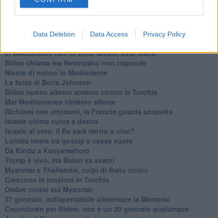
​La lenta agonia del Libano
Sudafrica, è allarme alimentare
Usa di nuovo al centro della geopolitica internazionale
L’appuntamento di Israele con il cambiamento
Data Deletion
Data Access
Privacy Policy
La farsa delle elezioni in Siria
In Medioriente non ci sono favole, solo realtà
Biden chiama ma Netanyahu non risponde
Niente di nuovo in Medioriente
La forza di Boris Johnson
Biden nuovo alleato armeno contro la Turchia
Mar Mediterraneo cimitero silente
Richiami neo ottomani, la Francia guarda sospetta
Israele ultima curva a destra
Israele al voto: il Re sarà morto o vivo?
Londra trema tra gossip e casse vuote
Da Kindu a Kanyamahoro
Trump è vivo, ma Biden va avanti
Myanmar e Thailandia, colpi di Stato ciclici
Crescono le tensioni in Turchia
Ombre cinesi sul Myanmar
27 gennaio, indispensabile alimentare la Memoria
Countdown per Biden: non è un 20 gennaio qualunque