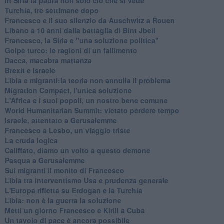
In Siria fa paura non solo ciò che si vede
Turchia, tre settimane dopo
Francesco e il suo silenzio da Auschwitz a Rouen
Libano a 10 anni dalla battaglia di Bint Jbeil
Francesco, la Siria e "una soluzione politica"
Golpe turco: le ragioni di un fallimento
Dacca, macabra mattanza
Brexit e Israele
Libia e migranti:la teoria non annulla il problema
Migration Compact, l'unica soluzione
L'Africa e i suoi popoli, un nostro bene comune
World Humanitarian Summit: vietato perdere tempo
Israele, attentato a Gerusalemme
Francesco a Lesbo, un viaggio triste
La cruda logica
Califfato, diamo un volto a questo demone
Pasqua a Gerusalemme
Sui migranti il monito di Francesco
Libia tra interventismo Usa e prudenza generale
L'Europa rifletta su Erdogan e la Turchia
Libia: non è la guerra la soluzione
Metti un giorno Francesco e Kirill a Cuba
Un tavolo di pace è ancora possibile