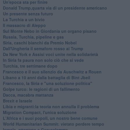
Un'epoca sta per finire
Donald Trump,quarta via di un presidente americano
Un presente senza futuro
La Turchia a un bivio
Il massacro di Aleppo
Sul Monte Nebo in Giordania un organo pisano
Russia, Turchia, pipeline e gas
Siria, caschi bianchi da Premio Nobel
Dall'Ungheria il semaforo rosso ai Trump
Da New York e Assisi voci unite nella solidarietà
In Siria fa paura non solo ciò che si vede
Turchia, tre settimane dopo
Francesco e il suo silenzio da Auschwitz a Rouen
Libano a 10 anni dalla battaglia di Bint Jbeil
Francesco, la Siria e "una soluzione politica"
Golpe turco: le ragioni di un fallimento
Dacca, macabra mattanza
Brexit e Israele
Libia e migranti:la teoria non annulla il problema
Migration Compact, l'unica soluzione
L'Africa e i suoi popoli, un nostro bene comune
World Humanitarian Summit: vietato perdere tempo
Israele, attentato a Gerusalemme