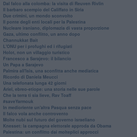
Dal falco alla colomba: la visita di Reuven Rivlin
Il barbaro scempio del Califfato in Siria
Due crimini, un mondo sconvolto
Il ponte degli enti locali per la Palestina
Nucleare iraniano, diplomazia di vasta proporzione
Gaza, ultimo conflitto, un anno dopo
Channukkat Bait
L'ONU per i profughi ed i rifugiati
Holot, non un villaggio turistico
Francesco a Sarajevo: il bilancio
Un Papa a Sarajevo
Palmira all'Isis, una sconfitta anche mediatica
Ricordo di Daniela Meucci
​Una telefonata lunga 42 giorni
​Ariel, ebreo-etiope: una storia nelle sue parole
Che la terra ti sia lieve, Rav Toaff
​#saveYarmouk
​In medioriente un'altra Pasqua senza pace
​Il falco vola anche controvento
Molte nubi sul futuro del governo israeliano
Knesset: la campagna elettorale approda da Obama
Palestina: un conflitto dai molteplici approcci