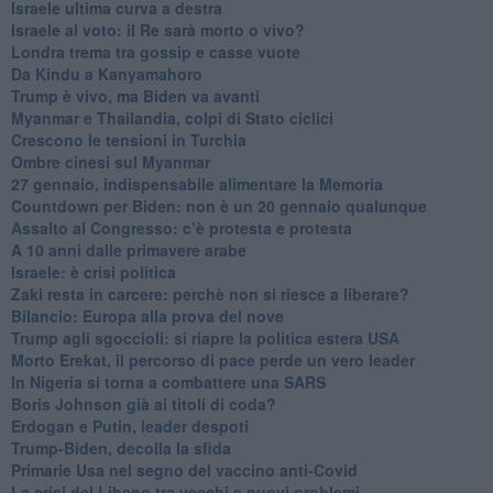
Israele ultima curva a destra
Israele al voto: il Re sarà morto o vivo?
Londra trema tra gossip e casse vuote
Da Kindu a Kanyamahoro
Trump è vivo, ma Biden va avanti
Myanmar e Thailandia, colpi di Stato ciclici
Crescono le tensioni in Turchia
Ombre cinesi sul Myanmar
27 gennaio, indispensabile alimentare la Memoria
Countdown per Biden: non è un 20 gennaio qualunque
Assalto al Congresso: c’è protesta e protesta
A 10 anni dalle primavere arabe
Israele: è crisi politica
Zaki resta in carcere: perchè non si riesce a liberare?
Bilancio: Europa alla prova del nove
Trump agli sgoccioli: si riapre la politica estera USA
Morto Erekat, il percorso di pace perde un vero leader
In Nigeria si torna a combattere una SARS
Boris Johnson già ai titoli di coda?
Erdogan e Putin, leader despoti
Trump-Biden, decolla la sfida
Primarie Usa nel segno del vaccino anti-Covid
La crisi del Libano tra vecchi e nuovi problemi