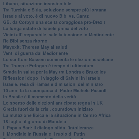
Libano, situazione insostenibile
Tra Turchia e Siria, soluzione sempre più lontana
Israele al voto, è di nuovo Bibi vs. Gantz
GB: da Corbyn una scelta coraggiosa pro-Brexit
La lunga estate di Israele prima del voto
Vicini all’irreparabile, sale la tensione in Medioriente
Re Bibi senza ritorno
Mayexit: Theresa May ai saluti
Venti di guerra dal Medioriente
Lo scrittore Bassem commenta le elezioni israeliane
Tra Trump e Erdogan è tempo di ultimatum
Strada in salita per la May tra Londra e Bruxelles
Riflessioni dopo il viaggio di Salvini in Israele
Israele: resa di Hamas e dimissioni del ministro
10 anni fa la scomparsa di Padre Michele Piccirilli
In Brasile è il momento della verità
Lo spettro delle elezioni anticipate regna in UK
Grecia fuori dalla crisi, countdown iniziato
La mutazione libica e la situazione in Centro Africa
18 luglio, il giorno di Mandela
Il Papa a Bari: il dialogo sfida l’intolleranza
Il Mondiale in Russia e il ruolo di Putin