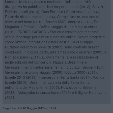
Locali a livello regionale e nazionale. Nella mia attività
divulgativa ho pubblicato i libri Acqua in mente (2012), Servizi
Pubblici Locali (2013), Gino Bartali e i Giusti toscani (2014),
Riusi: da rifiuti a risorse! (2014), Giorgio Nissim, una vita al
servizio del bene (2016), SosteniAMO l'energia (2018), Da
Mogador a Firenze: i Caffaz, viaggio di una famiglia ebrea
(2019). ENRICO CATASSI - Storico e criminologo mancato,
scrivo reportage per diversi quotidiani online. Svolgo progetti di
cooperazione internazionale nei Paesi in via di sviluppo.
Curatore del libro In nome di (2007), sono contento di aver
contribuito, in piccola parte, ad Hamas pace o guerra? (2005) e
Non solo pane (2011). E, ovviamente, alla realizzazione di
molte edizioni del Concerto di Natale a Betlemme e
Gerusalemme. Gli autori insieme hanno curato i seguenti libri:
Gerusalemme ultimo viaggio (2009), Kibbutz 3000 (2011),
Israele 2013 (2013), Francesco in Terra Santa (2014). Voci da
Israele (2015), Betlemme. La stella della Terra Santa
nell'ombra del Medioriente (2017), How close to Bethlehem
(2018), Netanyahu re senza trono (2019) e Il Signor Netanyahu
(2021).
,
Mercoledì
ore 11:04
Blog
03 Maggio 2017