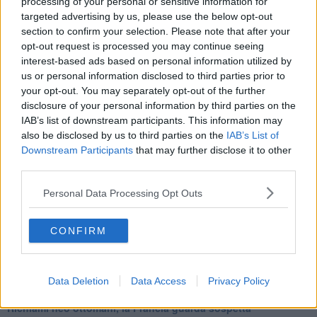
processing of your personal or sensitive information for
Una vigilia di Natale per un nuovo Rais
targeted advertising by us, please use the below opt-out
La questione israelo-palestinese ignorata dal G20
section to confirm your selection. Please note that after your
Erdogan continua a sfidare l'Occidente
opt-out request is processed you may continue seeing
Libano, collasso economico e guerra civile
interest-based ads based on personal information utilized by
Johnson, da Trump a Biden alla Brexit
us or personal information disclosed to third parties prior to
L'AUKUS e il Quad
your opt-out. You may separately opt-out of the further
Biden, primo presidente USA non in guerra
disclosure of your personal information by third parties on the
Papa Bergoglio vedrà Viktor Orbán
IAB’s list of downstream participants. This information may
Bennet, un giorno in attesa di Biden
also be disclosed by us to third parties on the
IAB’s List of
Il ritorno dei talebani
Downstream Participants
that may further disclose it to other
​La lenta agonia del Libano
Sudafrica, è allarme alimentare
third parties.
Usa di nuovo al centro della geopolitica internazionale
Personal Data Processing Opt Outs
L’appuntamento di Israele con il cambiamento
La farsa delle elezioni in Siria
In Medioriente non ci sono favole, solo realtà
CONFIRM
Biden chiama ma Netanyahu non risponde
Niente di nuovo in Medioriente
La forza di Boris Johnson
Biden nuovo alleato armeno contro la Turchia
Data Deletion
Data Access
Privacy Policy
Mar Mediterraneo cimitero silente
Richiami neo ottomani, la Francia guarda sospetta