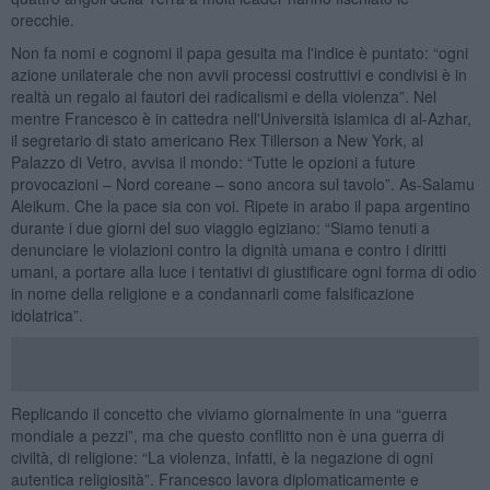
orecchie.
Non fa nomi e cognomi il papa gesuita ma l'indice è puntato: “ogni
azione unilaterale che non avvii processi costruttivi e condivisi è in
realtà un regalo ai fautori dei radicalismi e della violenza”. Nel
mentre Francesco è in cattedra nell'Università islamica di al-Azhar,
il segretario di stato americano Rex Tillerson a New York, al
Palazzo di Vetro, avvisa il mondo: “Tutte le opzioni a future
provocazioni – Nord coreane – sono ancora sul tavolo”. As-Salamu
Aleikum. Che la pace sia con voi. Ripete in arabo il papa argentino
durante i due giorni del suo viaggio egiziano: “Siamo tenuti a
denunciare le violazioni contro la dignità umana e contro i diritti
umani, a portare alla luce i tentativi di giustificare ogni forma di odio
in nome della religione e a condannarli come falsificazione
idolatrica”.
Replicando il concetto che viviamo giornalmente in una “guerra
mondiale a pezzi”, ma che questo conflitto non è una guerra di
civiltà, di religione: “La violenza, infatti, è la negazione di ogni
autentica religiosità”. Francesco lavora diplomaticamente e