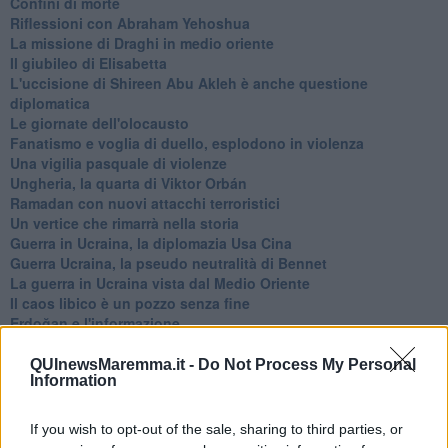
Confini di morte
Riflessioni con Abraham Yehoshua
La missione di Draghi in medio oriente
Il giubileo di Elisabetta
L'uccisione di Shireen Abu Akleh è anche questione
diplomatica
Le giornate dell'olocausto
Fanatismo e voglia di duello, esplodono in violenza
Una vigilia pasquale di violenze
Ungheria, la quarta di Viktor Orbán
Ramadan con nuovi attacchi terroristici
Un vertice che rimarrà nella storia
Guerra in Ucraina, la diplomazia Usa Cina
Guerra Ucraina, la pseudo neutralità di Bennet
La guerra in Ucraina vista dal Medio Oriente
​Il caos libico è un pozzo senza fine
Erdoğan e l'informazione
Crisi Corona, crisi Johnson, problemi post Brexit
Capitol Hill un anno dopo
QUInewsMaremma.it -
Do Not Process My Personal
Information
Desmond Tutu "la voce dei senza voce"
Natale da incubo per Boris Johnson
La questione Ucraina
If you wish to opt-out of the sale, sharing to third parties, or
Cipro, un ponte dove si mischiano le culture