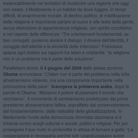
instancabilmente nel tentativo di ricostruire una regione che oggi
non esiste, il Medioriente è un habitat da dove fuggire. In tempi
difficili, di smarrimento morale, di declino politico, di mistificazione
della religione è importante parlare al cuore e alla testa della gente,
senza distinzione di appartenenza religiosa, con spirito conciliativo
e nel rispetto delle differenze: “Tre orientamenti fondamentali, se
ben coniugati, possono aiutare il dialogo: il dovere dell’identità, il
coraggio dell’alterità e la sincerità delle intenzioni.” Francesco
spiana ogni dubbio sui rapporti tra islam e cristianità: “la religione
non è un problema ma è parte della soluzione”.
Parallelismi storici,
il 4 giugno del 2009
dallo stesso scranno
Obama
annunciava: “L’Islam non è parte del problema nella lotta
all’estremismo violento, ma una componente importante nella
promozione della pace”.
Insorgeva la primavera araba
, dopo le
parole di Obama: “Abbiamo il potere di plasmare il mondo che
cerchiamo”. Il movimento di cambiamento profetizzato dal primo
presidente afroamericano falliva, sopraffatto dal conservatorismo,
dal fondamentalismo, dalla radicalità della globalizzazione. In
Medioriente l'onda della democrazia riformista obamiana si è
infranta contro scogli culturali e sociali, politici e religiosi. Per poi
proseguire il suo moto in profondità in attesa di tornare a galla: “La
cooperazione è necessaria perché tutti i popoli possano avere