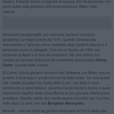
caotica. Debacle amara e bagnata di sangue che ha provocato non
pochi dubbi sulla gestione dell'amministrazione Biden nella
regione.
Situazione paragonabile, per memoria storica e vicinanza
geografica, ai tragici eventi del 1979, quando l'ambasciata
statunitense a Teheran venne assaltata dagli studenti islamici e il
personale preso in ostaggio. Crisi che si risolse nel 1981 con
l'accordo di Algeri e la fine del sequestro. Ma che intanto era
costata la mancata rielezione del presidente democratico
Jimmy
Carter
, travolto dalle critiche.
Di Carter, l'allora giovane senatore del Delaware Joe Biden, era un
protetto e di strada in questi anni ne ha fatta molta: “Ho conosciuto
tutti i leader israeliani da Golda Meir in poi”. Ha detto in tono
amichevole e paternalistico, durante il lungo faccia a faccia, il quasi
ottantenne inquilino della Casa Bianca al suo giovane interlocutore
israeliano. Gradito ospite che merita essere ricordato, per la prima
volta dopo 12 anni, non era
Benjamin Netanyahu
.
Bennett - nato ad Haifa da genitori americani nel 2013 eletto alla