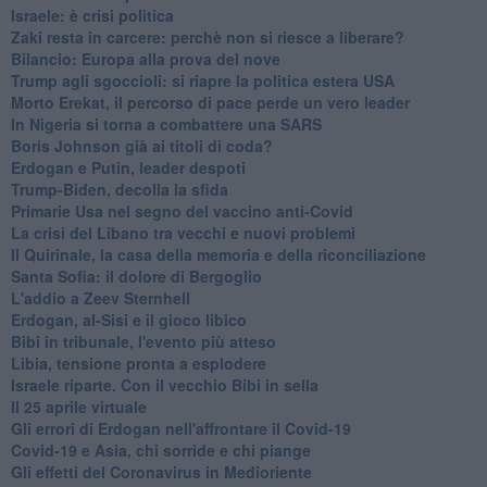
Israele: è crisi politica
Zaki resta in carcere: perchè non si riesce a liberare?
Bilancio: Europa alla prova del nove
Trump agli sgoccioli: si riapre la politica estera USA
Morto Erekat, il percorso di pace perde un vero leader
In Nigeria si torna a combattere una SARS
Boris Johnson già ai titoli di coda?
Erdogan e Putin, leader despoti
Trump-Biden, decolla la sfida
Primarie Usa nel segno del vaccino anti-Covid
La crisi del Libano tra vecchi e nuovi problemi
Il Quirinale, la casa della memoria e della riconciliazione
Santa Sofia: il dolore di Bergoglio
L'addio a ​Zeev Sternhell
Erdogan, al-Sisi e il gioco libico
Bibi in tribunale, l'evento più atteso
Libia, tensione pronta a esplodere
Israele riparte. Con il vecchio Bibi in sella
Il 25 aprile virtuale
Gli errori di Erdogan nell'affrontare il Covid-19
Covid-19 e Asia, chi sorride e chi piange
Gli effetti del Coronavirus in Medioriente