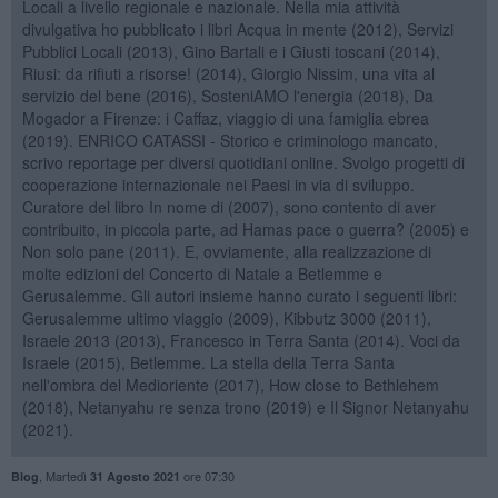
Locali a livello regionale e nazionale. Nella mia attività
divulgativa ho pubblicato i libri Acqua in mente (2012), Servizi
Pubblici Locali (2013), Gino Bartali e i Giusti toscani (2014),
Riusi: da rifiuti a risorse! (2014), Giorgio Nissim, una vita al
servizio del bene (2016), SosteniAMO l'energia (2018), Da
Mogador a Firenze: i Caffaz, viaggio di una famiglia ebrea
(2019). ENRICO CATASSI - Storico e criminologo mancato,
scrivo reportage per diversi quotidiani online. Svolgo progetti di
cooperazione internazionale nei Paesi in via di sviluppo.
Curatore del libro In nome di (2007), sono contento di aver
contribuito, in piccola parte, ad Hamas pace o guerra? (2005) e
Non solo pane (2011). E, ovviamente, alla realizzazione di
molte edizioni del Concerto di Natale a Betlemme e
Gerusalemme. Gli autori insieme hanno curato i seguenti libri:
Gerusalemme ultimo viaggio (2009), Kibbutz 3000 (2011),
Israele 2013 (2013), Francesco in Terra Santa (2014). Voci da
Israele (2015), Betlemme. La stella della Terra Santa
nell'ombra del Medioriente (2017), How close to Bethlehem
(2018), Netanyahu re senza trono (2019) e Il Signor Netanyahu
(2021).
,
Martedì
ore 07:30
Blog
31 Agosto 2021