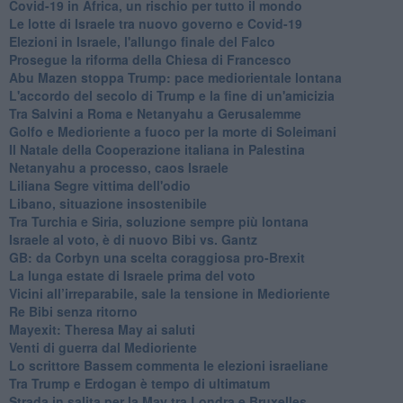
Covid-19 in Africa, un rischio per tutto il mondo
Le lotte di Israele tra nuovo governo e Covid-19
Elezioni in Israele, l'allungo finale del Falco
Prosegue la riforma della Chiesa di Francesco
Abu Mazen stoppa Trump: pace mediorientale lontana
L'accordo del secolo di Trump e la fine di un'amicizia
Tra Salvini a Roma e Netanyahu a Gerusalemme
Golfo e Medioriente a fuoco per la morte di Soleimani
Il Natale della Cooperazione italiana in Palestina
Netanyahu a processo, caos Israele
Liliana Segre vittima dell'odio
Libano, situazione insostenibile
Tra Turchia e Siria, soluzione sempre più lontana
Israele al voto, è di nuovo Bibi vs. Gantz
GB: da Corbyn una scelta coraggiosa pro-Brexit
La lunga estate di Israele prima del voto
Vicini all’irreparabile, sale la tensione in Medioriente
Re Bibi senza ritorno
Mayexit: Theresa May ai saluti
Venti di guerra dal Medioriente
Lo scrittore Bassem commenta le elezioni israeliane
Tra Trump e Erdogan è tempo di ultimatum
Strada in salita per la May tra Londra e Bruxelles