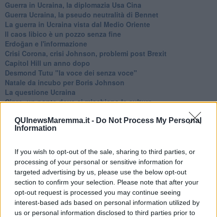
Guerra in Ucraina, la diplomazia Usa Cina
Guerra Ucraina, la pseudo neutralità di Bennet
La guerra in Ucraina vista dal Medio Oriente
​Il caos libico è un pozzo senza fine
Erdoğan e l'informazione
Crisi Corona, crisi Johnson, problemi post Brexit
Capitol Hill un anno dopo
Desmond Tutu "la voce dei senza voce"
Natale da incubo per Boris Johnson
La questione Ucraina
Cipro, un ponte dove si mischiano le culture
Una vigilia di Natale per un nuovo Rais
QUInewsMaremma.it -
Do Not Process My Personal
La questione israelo-palestinese ignorata dal G20
Information
Erdogan continua a sfidare l'Occidente
Libano, collasso economico e guerra civile
Johnson, da Trump a Biden alla Brexit
If you wish to opt-out of the sale, sharing to third parties, or
L'AUKUS e il Quad
processing of your personal or sensitive information for
Biden, primo presidente USA non in guerra
targeted advertising by us, please use the below opt-out
Papa Bergoglio vedrà Viktor Orbán
section to confirm your selection. Please note that after your
Bennet, un giorno in attesa di Biden
opt-out request is processed you may continue seeing
Il ritorno dei talebani
interest-based ads based on personal information utilized by
​La lenta agonia del Libano
us or personal information disclosed to third parties prior to