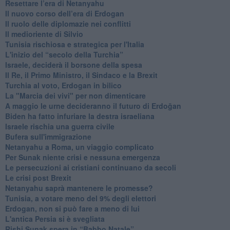
Resettare l’era di Netanyahu
​Il nuovo corso dell’era di Erdogan
Il ruolo delle diplomazie nei conflitti
Il medioriente di Silvio
Tunisia rischiosa e strategica per l'Italia
L'inizio del “secolo della Turchia”
Israele, deciderà il borsone della spesa
Il Re, il Primo Ministro, il Sindaco e la Brexit
Turchia al voto, Erdogan in bilico
La "Marcia dei vivi" per non dimenticare
A maggio le urne decideranno il futuro di Erdoğan
Biden ha fatto infuriare la destra israeliana
Israele rischia una guerra civile
Bufera sull'immigrazione
Netanyahu a Roma, un viaggio complicato
Per Sunak niente crisi e nessuna emergenza
Le persecuzioni ai cristiani continuano da secoli
Le crisi post Brexit
Netanyahu saprà mantenere le promesse?
Tunisia, a votare meno del 9% degli elettori
Erdogan, non si può fare a meno di lui
L'antica Persia si è svegliata
Rishi Sunak spera in “Babbo Natale”