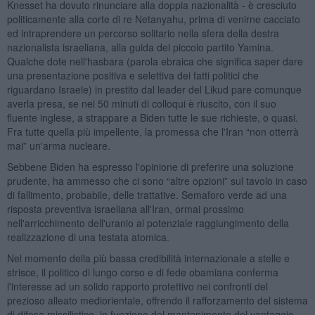
Knesset ha dovuto rinunciare alla doppia nazionalità - è cresciuto
politicamente alla corte di re Netanyahu, prima di venirne cacciato
ed intraprendere un percorso solitario nella sfera della destra
nazionalista israeliana, alla guida del piccolo partito Yamina.
Qualche dote nell'hasbara (parola ebraica che significa saper dare
una presentazione positiva e selettiva dei fatti politici che
riguardano Israele) in prestito dal leader del Likud pare comunque
averla presa, se nei 50 minuti di colloqui è riuscito, con il suo
fluente inglese, a strappare a Biden tutte le sue richieste, o quasi.
Fra tutte quella più impellente, la promessa che l'Iran “non otterrà
mai” un'arma nucleare.
Sebbene Biden ha espresso l'opinione di preferire una soluzione
prudente, ha ammesso che ci sono “altre opzioni” sul tavolo in caso
di fallimento, probabile, delle trattative. Semaforo verde ad una
risposta preventiva israeliana all'Iran, ormai prossimo
nell'arricchimento dell'uranio al potenziale raggiungimento della
realizzazione di una testata atomica.
Nel momento della più bassa credibilità internazionale a stelle e
strisce, il politico di lungo corso e di fede obamiana conferma
l'interesse ad un solido rapporto protettivo nei confronti del
prezioso alleato mediorientale, offrendo il rafforzamento del sistema
di difesa missilistico, in funzione del mantenimento del vantaggio