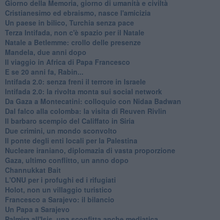
Giorno della Memoria, giorno di umanità e civiltà
Cristianesimo ed ebraismo, nasce l'amicizia
Un paese in bilico, Turchia senza pace
Terza Intifada, non c'è spazio per il Natale
Natale a Betlemme: crollo delle presenze
Mandela, due anni dopo
Il viaggio in Africa di Papa Francesco
E se 20 anni fa, Rabin...
Intifada 2.0: senza freni il terrore in Israele
Intifada 2.0: la rivolta monta sui social network
Da Gaza a Montecatini: colloquio con Nidaa Badwan
Dal falco alla colomba: la visita di Reuven Rivlin
Il barbaro scempio del Califfato in Siria
Due crimini, un mondo sconvolto
Il ponte degli enti locali per la Palestina
Nucleare iraniano, diplomazia di vasta proporzione
Gaza, ultimo conflitto, un anno dopo
Channukkat Bait
L'ONU per i profughi ed i rifugiati
Holot, non un villaggio turistico
Francesco a Sarajevo: il bilancio
Un Papa a Sarajevo
Palmira all'Isis, una sconfitta anche mediatica