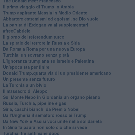
The Donald meet Francesco
Il primo viaggio di Trump in Arabia
Trump aspirante Messia in Medio Oriente
Abbattere estremismi ed egoismi, se Dio vuole
La partita di Erdogan va ai supplementari
#freeGabriele
Il giorno del referendum turco
La spirale del terrore in Russia e Siria
Da Roma a Roma per una nuova Europa
Turchia, un sovrano senza pietà
L'ignoranza trumpiana su Israele e Palestina
Un'epoca sta per finire
Donald Trump,quarta via di un presidente americano
Un presente senza futuro
La Turchia a un bivio
Il massacro di Aleppo
Sul Monte Nebo in Giordania un organo pisano
Russia, Turchia, pipeline e gas
Siria, caschi bianchi da Premio Nobel
Dall'Ungheria il semaforo rosso ai Trump
Da New York e Assisi voci unite nella solidarietà
In Siria fa paura non solo ciò che si vede
Turchia, tre settimane dopo