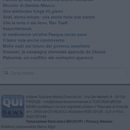
Ricordo di Daniela Meucci
​Una telefonata lunga 42 giorni
​Ariel, ebreo-etiope: una storia nelle sue parole
Che la terra ti sia lieve, Rav Toaff
​#saveYarmouk
​In medioriente un'altra Pasqua senza pace
​Il falco vola anche controvento
Molte nubi sul futuro del governo israeliano
Knesset: la campagna elettorale approda da Obama
Palestina: un conflitto dai molteplici approcci
Editore Toscana Media Channel srl - Via Dei Martelli, 8 - 50129
FIRENZE - info@toscanamediachannel.it. TOSCANA MEDIA
NEWS quotidiano on line registrato presso il Tribunale di Firenze
al n. 5935 del 27.09.2013. Iscrizione ROC 22105 - C.F. e P.Iva
0620787048
Fatturazione Elettronica M5UXCR1 |
Privacy Nielsen
Direttore responsabile Marco Migli