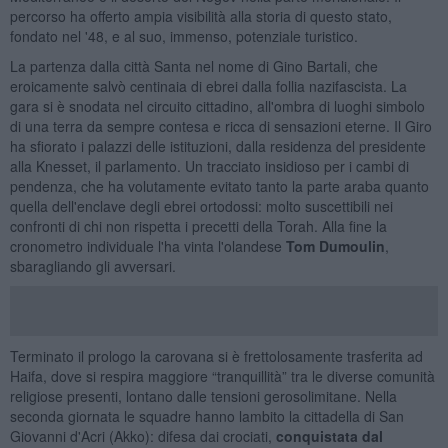
percorso ha offerto ampia visibilità alla storia di questo stato,
fondato nel '48, e al suo, immenso, potenziale turistico.
La partenza dalla città Santa nel nome di Gino Bartali, che
eroicamente salvò centinaia di ebrei dalla follia nazifascista. La
gara si è snodata nel circuito cittadino, all'ombra di luoghi simbolo
di una terra da sempre contesa e ricca di sensazioni eterne. Il Giro
ha sfiorato i palazzi delle istituzioni, dalla residenza del presidente
alla Knesset, il parlamento. Un tracciato insidioso per i cambi di
pendenza, che ha volutamente evitato tanto la parte araba quanto
quella dell'enclave degli ebrei ortodossi: molto suscettibili nei
confronti di chi non rispetta i precetti della Torah. Alla fine la
cronometro individuale l'ha vinta l'olandese
Tom Dumoulin
,
sbaragliando gli avversari.
Terminato il prologo la carovana si è frettolosamente trasferita ad
Haifa, dove si respira maggiore “tranquillità” tra le diverse comunità
religiose presenti, lontano dalle tensioni gerosolimitane. Nella
seconda giornata le squadre hanno lambito la cittadella di San
Giovanni d'Acri (Akko): difesa dai crociati,
conquistata dal