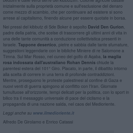
inizialmente sulla proprietà comune e sull'esclusione del denaro
come mezzo di scambio, che per continuare ad esistere si sono
arrese al capitalismo, finendo alcune per essere quotate in borsa.
Nei pressi del kibbutz di Sde Boker è sepolto
David Den Gurion
,
padre della patria, che scelse di trascorrere gli ultimi anni di vita in
una delle tante comunità a conduzione collettivistica presenti in
Israele.
Tappone desertico
, pietre e sabbia dalle tante sfumature,
suggestioni leggendarie con le bibliche Miniere di re Salomone a
Timna. Sul Mar Rosso, nel cuneo del golfo di Aqaba,
la maglia
rosa indossata dall'australiano Rohan Dennis
chiude la
parentesi estera del 101° Giro. Placato, in parte, il dibattito intorno
alla scelta di correre in una terra di profonde contraddizioni.
Mentre, proseguono le proteste palestinesi al confine di Gaza e
nuovi venti di guerra spingono al conflitto con l'Iran. Giornate
tumultuose all'orizzonte, tempi delicati per la politica, con lo sport in
bilico tra il messaggio universale di pace del ciclismo e la
propaganda di una nazione salda, nel caos del Medioriente.
Leggi anche su
www.ilmedioriente.it
Alfredo De Girolamo e Enrico Catassi