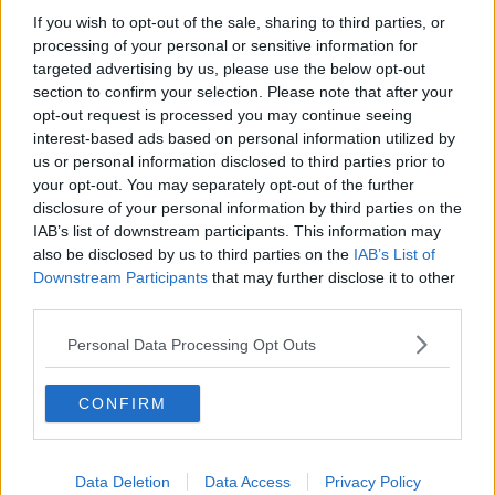
Desmond Tutu "la voce dei senza voce"
If you wish to opt-out of the sale, sharing to third parties, or
Natale da incubo per Boris Johnson
processing of your personal or sensitive information for
La questione Ucraina
targeted advertising by us, please use the below opt-out
Cipro, un ponte dove si mischiano le culture
section to confirm your selection. Please note that after your
Una vigilia di Natale per un nuovo Rais
opt-out request is processed you may continue seeing
La questione israelo-palestinese ignorata dal G20
interest-based ads based on personal information utilized by
Erdogan continua a sfidare l'Occidente
us or personal information disclosed to third parties prior to
Libano, collasso economico e guerra civile
your opt-out. You may separately opt-out of the further
Johnson, da Trump a Biden alla Brexit
disclosure of your personal information by third parties on the
L'AUKUS e il Quad
IAB’s list of downstream participants. This information may
Biden, primo presidente USA non in guerra
also be disclosed by us to third parties on the
IAB’s List of
Papa Bergoglio vedrà Viktor Orbán
Bennet, un giorno in attesa di Biden
Downstream Participants
that may further disclose it to other
Il ritorno dei talebani
third parties.
​La lenta agonia del Libano
Sudafrica, è allarme alimentare
Personal Data Processing Opt Outs
Usa di nuovo al centro della geopolitica internazionale
L’appuntamento di Israele con il cambiamento
CONFIRM
La farsa delle elezioni in Siria
In Medioriente non ci sono favole, solo realtà
Biden chiama ma Netanyahu non risponde
Niente di nuovo in Medioriente
Data Deletion
Data Access
Privacy Policy