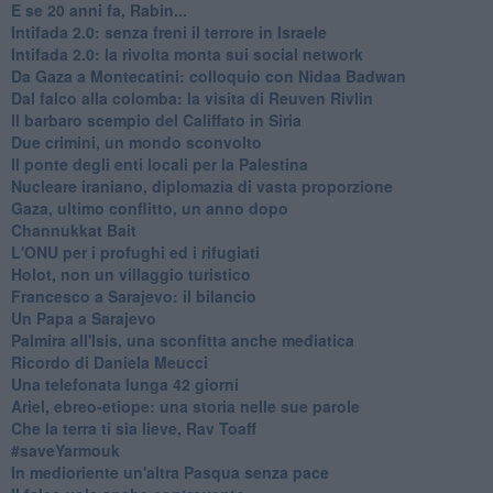
E se 20 anni fa, Rabin...
Intifada 2.0: senza freni il terrore in Israele
Intifada 2.0: la rivolta monta sui social network
Da Gaza a Montecatini: colloquio con Nidaa Badwan
Dal falco alla colomba: la visita di Reuven Rivlin
Il barbaro scempio del Califfato in Siria
Due crimini, un mondo sconvolto
Il ponte degli enti locali per la Palestina
Nucleare iraniano, diplomazia di vasta proporzione
Gaza, ultimo conflitto, un anno dopo
Channukkat Bait
L'ONU per i profughi ed i rifugiati
Holot, non un villaggio turistico
Francesco a Sarajevo: il bilancio
Un Papa a Sarajevo
Palmira all'Isis, una sconfitta anche mediatica
Ricordo di Daniela Meucci
​Una telefonata lunga 42 giorni
​Ariel, ebreo-etiope: una storia nelle sue parole
Che la terra ti sia lieve, Rav Toaff
​#saveYarmouk
​In medioriente un'altra Pasqua senza pace