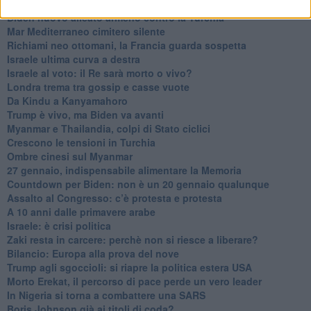
La forza di Boris Johnson
Biden nuovo alleato armeno contro la Turchia
Mar Mediterraneo cimitero silente
Richiami neo ottomani, la Francia guarda sospetta
Israele ultima curva a destra
Israele al voto: il Re sarà morto o vivo?
Londra trema tra gossip e casse vuote
Da Kindu a Kanyamahoro
Trump è vivo, ma Biden va avanti
Myanmar e Thailandia, colpi di Stato ciclici
Crescono le tensioni in Turchia
Ombre cinesi sul Myanmar
27 gennaio, indispensabile alimentare la Memoria
Countdown per Biden: non è un 20 gennaio qualunque
Assalto al Congresso: c’è protesta e protesta
A 10 anni dalle primavere arabe
Israele: è crisi politica
Zaki resta in carcere: perchè non si riesce a liberare?
Bilancio: Europa alla prova del nove
Trump agli sgoccioli: si riapre la politica estera USA
Morto Erekat, il percorso di pace perde un vero leader
In Nigeria si torna a combattere una SARS
Boris Johnson già ai titoli di coda?