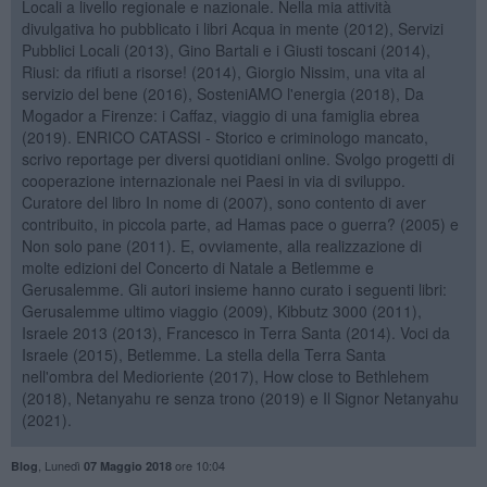
Locali a livello regionale e nazionale. Nella mia attività
divulgativa ho pubblicato i libri Acqua in mente (2012), Servizi
Pubblici Locali (2013), Gino Bartali e i Giusti toscani (2014),
Riusi: da rifiuti a risorse! (2014), Giorgio Nissim, una vita al
servizio del bene (2016), SosteniAMO l'energia (2018), Da
Mogador a Firenze: i Caffaz, viaggio di una famiglia ebrea
(2019). ENRICO CATASSI - Storico e criminologo mancato,
scrivo reportage per diversi quotidiani online. Svolgo progetti di
cooperazione internazionale nei Paesi in via di sviluppo.
Curatore del libro In nome di (2007), sono contento di aver
contribuito, in piccola parte, ad Hamas pace o guerra? (2005) e
Non solo pane (2011). E, ovviamente, alla realizzazione di
molte edizioni del Concerto di Natale a Betlemme e
Gerusalemme. Gli autori insieme hanno curato i seguenti libri:
Gerusalemme ultimo viaggio (2009), Kibbutz 3000 (2011),
Israele 2013 (2013), Francesco in Terra Santa (2014). Voci da
Israele (2015), Betlemme. La stella della Terra Santa
nell'ombra del Medioriente (2017), How close to Bethlehem
(2018), Netanyahu re senza trono (2019) e Il Signor Netanyahu
(2021).
,
Lunedì
ore 10:04
Blog
07 Maggio 2018