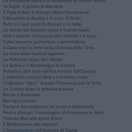
La mutazione libica e la situazione in Centro Africa
18 luglio, il giorno di Mandela
Il Papa a Bari: il dialogo sfida l’intolleranza
Il Mondiale in Russia e il ruolo di Putin
Putin e il suo ruolo in Europa e in Italia
La strada del Sultano verso il Grande Islam
Giro e Israele: tra la pace del ciclismo e il caos
Cyber security, protezione e prevenzione
A Gaza morti e feriti nella Giornata della Terra
La farsa delle elezioni egiziane
La Palestina dopo Abu Mazen
La Serbia e il Montenegro in Europa
Polonia e altri stati dell'Est lontani dall'Europa
L'offensiva turca in Siria e il dramma curdo
L’impegno “laico” di papa Francesco per la Terra
La Tunisia dopo la primavera araba
Natale a Betlemme
Bye bye London
Trump e Gerusalemme tra screzi e diplomazia
Pace e dialogo, il messaggio di Francesco in Asia
Theresa May alla prova Brexit
Il Mediterraneo dei migranti
L'immigrazione nell'America di Trump