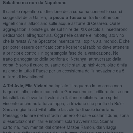
Saladino ma non da Napoleone
.
Il cambio repentino di direzione della corsa ha consentito scorci
suggestivi della Galilea,
la piccola Toscana
, tra le colline con i
vigneti che si affacciano sulle acque azzurre di Cesarea. Qui le
aggregazioni sioniste giunte sul finire del XIX secolo si insediarono
dedicandosi all'agricoltura. Oggi nelle cantine è imbottigliato vino
che la rivista Wine Spectator inserisce tra i top 100 al mondo. E che
per poter essere certificato come kosher dal rabbino deve attenersi
a principi e controlli in ogni singola fase della vinificazione. Nel
tratto pianeggiante della periferia di Netanya, attraversato dalla
corsa, è sorto il cuore pulsante delle start up high-tech, oltre 8mila
aziende in tutto il Paese per un ecosistema dell'innovazione da 5
miliardi di investimenti.
A Tel Aviv, Elia Viviani
ha tagliato il traguardo in un crescendo
bagno di folla, calore mancato a Gerusalemme: indifferente, se non
infastidita dall'evento. Il velocista italiano replicherà uno sprint
vincente anche nella terza tappa, la frazione che partita da Be'er
Sheva è giunta ad Eilat, ultimo fazzoletto di suolo israeliano.
Paesaggio lunare nella strada numero 40 dalle costanti dune, zona
di esercitazioni militari e impianti solari avveniristici. Scenari
cartolina, movimentati dal cratere Mitzpe Ramon, dai villaggi
beduini e dalle verdi serre dei kibbutzim. Colonie agricole basate