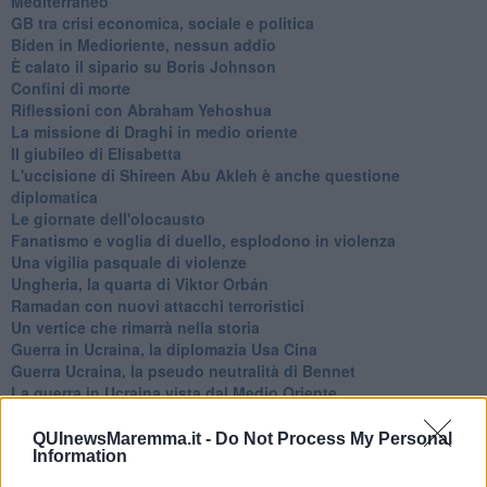
Mediterraneo
GB tra crisi economica, sociale e politica
Biden in Medioriente, nessun addio
È calato il sipario su Boris Johnson
Confini di morte
Riflessioni con Abraham Yehoshua
La missione di Draghi in medio oriente
Il giubileo di Elisabetta
L'uccisione di Shireen Abu Akleh è anche questione
diplomatica
Le giornate dell'olocausto
Fanatismo e voglia di duello, esplodono in violenza
Una vigilia pasquale di violenze
Ungheria, la quarta di Viktor Orbán
Ramadan con nuovi attacchi terroristici
Un vertice che rimarrà nella storia
Guerra in Ucraina, la diplomazia Usa Cina
Guerra Ucraina, la pseudo neutralità di Bennet
La guerra in Ucraina vista dal Medio Oriente
​Il caos libico è un pozzo senza fine
Erdoğan e l'informazione
QUInewsMaremma.it -
Do Not Process My Personal
Crisi Corona, crisi Johnson, problemi post Brexit
Information
Capitol Hill un anno dopo