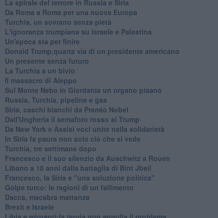
La spirale del terrore in Russia e Siria
Da Roma a Roma per una nuova Europa
Turchia, un sovrano senza pietà
L'ignoranza trumpiana su Israele e Palestina
Un'epoca sta per finire
Donald Trump,quarta via di un presidente americano
Un presente senza futuro
La Turchia a un bivio
Il massacro di Aleppo
Sul Monte Nebo in Giordania un organo pisano
Russia, Turchia, pipeline e gas
Siria, caschi bianchi da Premio Nobel
Dall'Ungheria il semaforo rosso ai Trump
Da New York e Assisi voci unite nella solidarietà
In Siria fa paura non solo ciò che si vede
Turchia, tre settimane dopo
Francesco e il suo silenzio da Auschwitz a Rouen
Libano a 10 anni dalla battaglia di Bint Jbeil
Francesco, la Siria e "una soluzione politica"
Golpe turco: le ragioni di un fallimento
Dacca, macabra mattanza
Brexit e Israele
Libia e migranti:la teoria non annulla il problema