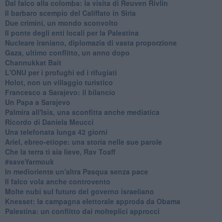
Dal falco alla colomba: la visita di Reuven Rivlin
Il barbaro scempio del Califfato in Siria
Due crimini, un mondo sconvolto
Il ponte degli enti locali per la Palestina
Nucleare iraniano, diplomazia di vasta proporzione
Gaza, ultimo conflitto, un anno dopo
Channukkat Bait
L'ONU per i profughi ed i rifugiati
Holot, non un villaggio turistico
Francesco a Sarajevo: il bilancio
Un Papa a Sarajevo
Palmira all'Isis, una sconfitta anche mediatica
Ricordo di Daniela Meucci
​Una telefonata lunga 42 giorni
​Ariel, ebreo-etiope: una storia nelle sue parole
Che la terra ti sia lieve, Rav Toaff
​#saveYarmouk
​In medioriente un'altra Pasqua senza pace
​Il falco vola anche controvento
Molte nubi sul futuro del governo israeliano
Knesset: la campagna elettorale approda da Obama
Palestina: un conflitto dai molteplici approcci