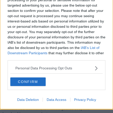
Una vigilia di Natale per un nuovo Rais
targeted advertising by us, please use the below opt-out
La questione israelo-palestinese ignorata dal G20
section to confirm your selection. Please note that after your
Erdogan continua a sfidare l'Occidente
opt-out request is processed you may continue seeing
Libano, collasso economico e guerra civile
interest-based ads based on personal information utilized by
Johnson, da Trump a Biden alla Brexit
us or personal information disclosed to third parties prior to
L'AUKUS e il Quad
your opt-out. You may separately opt-out of the further
Biden, primo presidente USA non in guerra
disclosure of your personal information by third parties on the
Papa Bergoglio vedrà Viktor Orbán
IAB’s list of downstream participants. This information may
Bennet, un giorno in attesa di Biden
Il ritorno dei talebani
also be disclosed by us to third parties on the
IAB’s List of
​La lenta agonia del Libano
Downstream Participants
that may further disclose it to other
Sudafrica, è allarme alimentare
third parties.
Usa di nuovo al centro della geopolitica internazionale
L’appuntamento di Israele con il cambiamento
Personal Data Processing Opt Outs
La farsa delle elezioni in Siria
In Medioriente non ci sono favole, solo realtà
CONFIRM
Biden chiama ma Netanyahu non risponde
Niente di nuovo in Medioriente
La forza di Boris Johnson
Biden nuovo alleato armeno contro la Turchia
Data Deletion
Data Access
Privacy Policy
Mar Mediterraneo cimitero silente
Richiami neo ottomani, la Francia guarda sospetta