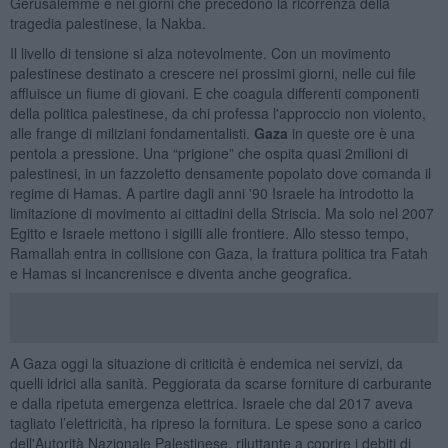
Gerusalemme e nei giorni che precedono la ricorrenza della
tragedia palestinese, la Nakba.
Il livello di tensione si alza notevolmente. Con un movimento
palestinese destinato a crescere nei prossimi giorni, nelle cui file
affluisce un fiume di giovani. E che coagula differenti componenti
della politica palestinese, da chi professa l'approccio non violento,
alle frange di miliziani fondamentalisti.
Gaza
in queste ore è una
pentola a pressione. Una “prigione” che ospita quasi 2milioni di
palestinesi, in un fazzoletto densamente popolato dove comanda il
regime di Hamas. A partire dagli anni '90 Israele ha introdotto la
limitazione di movimento ai cittadini della Striscia. Ma solo nel 2007
Egitto e Israele mettono i sigilli alle frontiere. Allo stesso tempo,
Ramallah entra in collisione con Gaza, la frattura politica tra Fatah
e Hamas si incancrenisce e diventa anche geografica.
A Gaza oggi la situazione di criticità è endemica nei servizi, da
quelli idrici alla sanità. Peggiorata da scarse forniture di carburante
e dalla ripetuta emergenza elettrica. Israele che dal 2017 aveva
tagliato l’elettricità, ha ripreso la fornitura. Le spese sono a carico
dell'Autorità Nazionale Palestinese, riluttante a coprire i debiti di