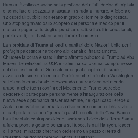
Hamas. È collasso anche nella gestione dei rifiuti, decine di migliaia
di tonnellate di spazzatura lasciata in strada a marcire. A febbraio
12 ospedali pubblici non erano in grado di fornire la diagnostica.
Uno stop aggravato dallo sciopero del personale medico per il
mancato pagamento degli stipendi arretrati. Gli aiuti internazionali,
pur rilevanti, non bastano a migliorare il contesto.
La sforbiciata di
Trump
ai fondi umanitari delle Nazioni Unite per i
profughi palestinesi ha trovato altri canali di finanziamento.
Chiudere la borsa è stato l'ultimo affronto pubblico di Trump ad Abu
Mazen. Le relazioni tra USA e Palestina sono ormai compromesse
dal riconoscimento di Gerusalemme quale capitale di Israele,
avvenuto lo scorso dicembre. Decisione che ha isolato Washington
sul piano internazionale, provocando una reazione nel mondo
arabo, anche fuori i confini del Medioriente. Trump potrebbe
decidere di partecipare personalmente all'inaugurazione della
nuova sede diplomatica di Gerusalemme, nel qual caso l’erede di
Arafat non avrebbe alternative a rispondere con una dichiarazione
di pari portata: se non “guerra” quasi.La scelta della Casa Bianca
ha alimentato contrapposizione, lasciando il cielo della Terra Santa
a falchi, pronti a gettare benzina sul fuoco. Ismail Haniyeh, leader
di Hamas, minaccia che: “non cederemo un pezzo di terra di
Palestina, né riconosceremo l’entità israeliana”.