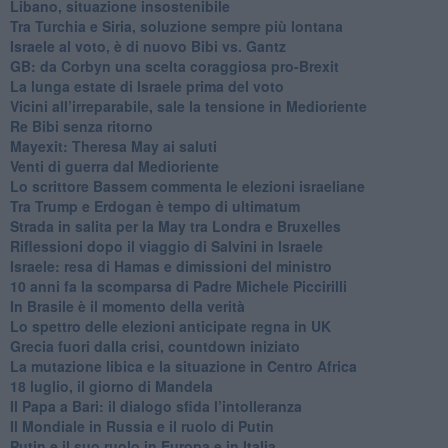
Libano, situazione insostenibile
Tra Turchia e Siria, soluzione sempre più lontana
Israele al voto, è di nuovo Bibi vs. Gantz
GB: da Corbyn una scelta coraggiosa pro-Brexit
La lunga estate di Israele prima del voto
Vicini all’irreparabile, sale la tensione in Medioriente
Re Bibi senza ritorno
Mayexit: Theresa May ai saluti
Venti di guerra dal Medioriente
Lo scrittore Bassem commenta le elezioni israeliane
Tra Trump e Erdogan è tempo di ultimatum
Strada in salita per la May tra Londra e Bruxelles
Riflessioni dopo il viaggio di Salvini in Israele
Israele: resa di Hamas e dimissioni del ministro
10 anni fa la scomparsa di Padre Michele Piccirilli
In Brasile è il momento della verità
Lo spettro delle elezioni anticipate regna in UK
Grecia fuori dalla crisi, countdown iniziato
La mutazione libica e la situazione in Centro Africa
18 luglio, il giorno di Mandela
Il Papa a Bari: il dialogo sfida l’intolleranza
Il Mondiale in Russia e il ruolo di Putin
Putin e il suo ruolo in Europa e in Italia