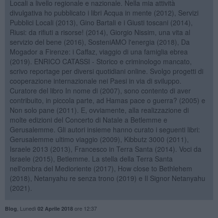
Locali a livello regionale e nazionale. Nella mia attività
divulgativa ho pubblicato i libri Acqua in mente (2012), Servizi
Pubblici Locali (2013), Gino Bartali e i Giusti toscani (2014),
Riusi: da rifiuti a risorse! (2014), Giorgio Nissim, una vita al
servizio del bene (2016), SosteniAMO l'energia (2018), Da
Mogador a Firenze: i Caffaz, viaggio di una famiglia ebrea
(2019). ENRICO CATASSI - Storico e criminologo mancato,
scrivo reportage per diversi quotidiani online. Svolgo progetti di
cooperazione internazionale nei Paesi in via di sviluppo.
Curatore del libro In nome di (2007), sono contento di aver
contribuito, in piccola parte, ad Hamas pace o guerra? (2005) e
Non solo pane (2011). E, ovviamente, alla realizzazione di
molte edizioni del Concerto di Natale a Betlemme e
Gerusalemme. Gli autori insieme hanno curato i seguenti libri:
Gerusalemme ultimo viaggio (2009), Kibbutz 3000 (2011),
Israele 2013 (2013), Francesco in Terra Santa (2014). Voci da
Israele (2015), Betlemme. La stella della Terra Santa
nell'ombra del Medioriente (2017), How close to Bethlehem
(2018), Netanyahu re senza trono (2019) e Il Signor Netanyahu
(2021).
,
Lunedì
ore 12:37
Blog
02 Aprile 2018