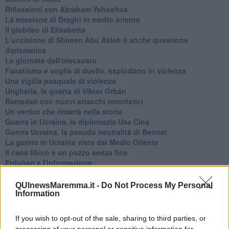
Riflessioni con Abraham Yehoshua
La missione di Draghi in medio oriente
Il giubileo di Elisabetta
L'uccisione di Shireen Abu Akleh è anche questione
diplomatica
Le giornate dell'olocausto
Fanatismo e voglia di duello, esplodono in violenza
Una vigilia pasquale di violenze
Ungheria, la quarta di Viktor Orbán
Ramadan con nuovi attacchi terroristici
Un vertice che rimarrà nella storia
Guerra in Ucraina, la diplomazia Usa Cina
Guerra Ucraina, la pseudo neutralità di Bennet
La guerra in Ucraina vista dal Medio Oriente
​Il caos libico è un pozzo senza fine
Erdoğan e l'informazione
Crisi Corona, crisi Johnson, problemi post Brexit
Capitol Hill un anno dopo
QUInewsMaremma.it -
Do Not Process My Personal
Desmond Tutu "la voce dei senza voce"
Information
Natale da incubo per Boris Johnson
La questione Ucraina
If you wish to opt-out of the sale, sharing to third parties, or
Cipro, un ponte dove si mischiano le culture
processing of your personal or sensitive information for