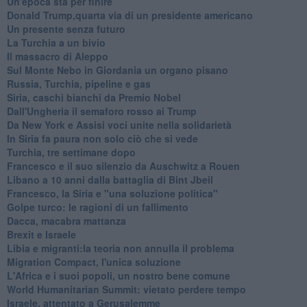
Un'epoca sta per finire
Donald Trump,quarta via di un presidente americano
Un presente senza futuro
La Turchia a un bivio
Il massacro di Aleppo
Sul Monte Nebo in Giordania un organo pisano
Russia, Turchia, pipeline e gas
Siria, caschi bianchi da Premio Nobel
Dall'Ungheria il semaforo rosso ai Trump
Da New York e Assisi voci unite nella solidarietà
In Siria fa paura non solo ciò che si vede
Turchia, tre settimane dopo
Francesco e il suo silenzio da Auschwitz a Rouen
Libano a 10 anni dalla battaglia di Bint Jbeil
Francesco, la Siria e "una soluzione politica"
Golpe turco: le ragioni di un fallimento
Dacca, macabra mattanza
Brexit e Israele
Libia e migranti:la teoria non annulla il problema
Migration Compact, l'unica soluzione
L'Africa e i suoi popoli, un nostro bene comune
World Humanitarian Summit: vietato perdere tempo
Israele, attentato a Gerusalemme