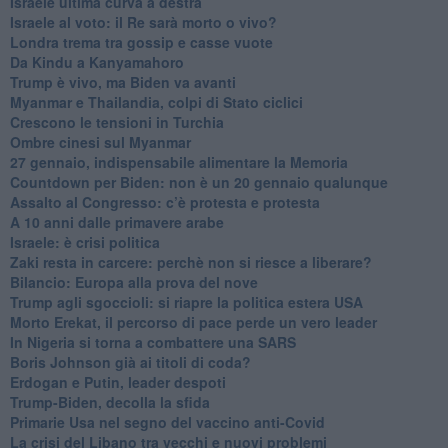
Israele ultima curva a destra
Israele al voto: il Re sarà morto o vivo?
Londra trema tra gossip e casse vuote
Da Kindu a Kanyamahoro
Trump è vivo, ma Biden va avanti
Myanmar e Thailandia, colpi di Stato ciclici
Crescono le tensioni in Turchia
Ombre cinesi sul Myanmar
27 gennaio, indispensabile alimentare la Memoria
Countdown per Biden: non è un 20 gennaio qualunque
Assalto al Congresso: c’è protesta e protesta
A 10 anni dalle primavere arabe
Israele: è crisi politica
Zaki resta in carcere: perchè non si riesce a liberare?
Bilancio: Europa alla prova del nove
Trump agli sgoccioli: si riapre la politica estera USA
Morto Erekat, il percorso di pace perde un vero leader
In Nigeria si torna a combattere una SARS
Boris Johnson già ai titoli di coda?
Erdogan e Putin, leader despoti
Trump-Biden, decolla la sfida
Primarie Usa nel segno del vaccino anti-Covid
La crisi del Libano tra vecchi e nuovi problemi