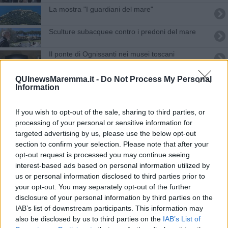
La mostra "I guardiani del mare"
Sculture subacquee contro i predoni del mare
Il ponte di Ognissanti nei musei toscani
Il Giardino dei Tarocchi uno dei parchi più belli
QUInewsMaremma.it -
Do Not Process My Personal
Information
Concerti e spettacoli d'eccezione per
#Festambiente14
If you wish to opt-out of the sale, sharing to third parties, or
Quando il trekking si sposta in paese
processing of your personal or sensitive information for
targeted advertising by us, please use the below opt-out
Il futuro dei giovani ispira il concorso di poesia
section to confirm your selection. Please note that after your
opt-out request is processed you may continue seeing
interest-based ads based on personal information utilized by
A Rispescia le sculture di Sergio Cimbali
us or personal information disclosed to third parties prior to
your opt-out. You may separately opt-out of the further
Due milioni di euro per musei e sistemi museali
disclosure of your personal information by third parties on the
IAB’s list of downstream participants. This information may
Le sagre attente all'ambiente
also be disclosed by us to third parties on the
IAB’s List of