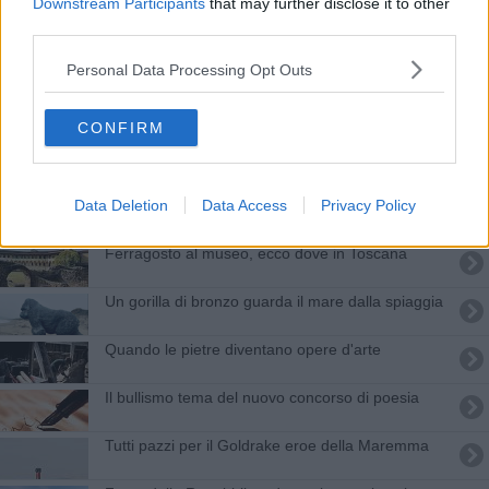
Downstream Participants
that may further disclose it to other
Giornate Fai, alla scoperta della bellezza
third parties.
A Domenico Tortora il premio Argentario nel
Personal Data Processing Opt Outs
mondo
Laura Panoni vestirà i panni di Mea
CONFIRM
Concordia, svetta orgogliosa l'opera di Talani
Premio nazionale di poesia il “Cipressino d'oro”
Data Deletion
Data Access
Privacy Policy
Ferragosto al museo, ecco dove in Toscana
Un gorilla di bronzo guarda il mare dalla spiaggia
Quando le pietre diventano opere d'arte
Il bullismo tema del nuovo concorso di poesia
Tutti pazzi per il Goldrake eroe della Maremma