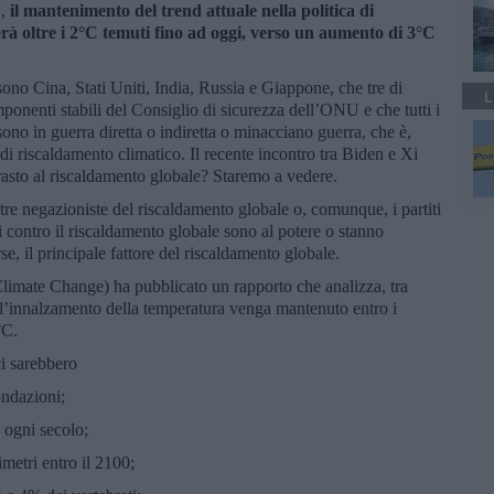
U,
il mantenimento del trend attuale nella politica di
erà oltre i 2°C temuti fino ad oggi, verso un aumento di 3°C
ono Cina, Stati Uniti, India, Russia e Giappone, che tre di
L
ponenti stabili del Consiglio di sicurezza dell’ONU e che tutti i
ono in guerra diretta o indiretta o minacciano guerra, che è,
 di riscaldamento climatico. Il recente incontro tra Biden e Xi
rasto al riscaldamento globale? Staremo a vedere.
tre negazioniste del riscaldamento globale o, comunque, i partiti
i contro il riscaldamento globale sono al potere o stanno
se, il principale fattore del riscaldamento globale.
limate Change) ha pubblicato un rapporto che analizza, tra
ui l’innalzamento della temperatura venga mantenuto entro i
°C.
ci sarebbero
ondazioni;
a ogni secolo;
imetri entro il 2100;