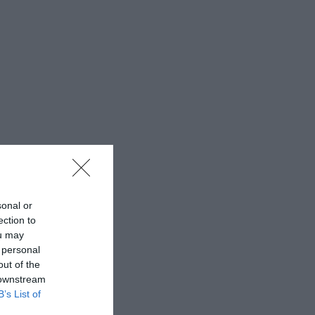
sonal or
ection to
ou may
 personal
out of the
 downstream
B’s List of