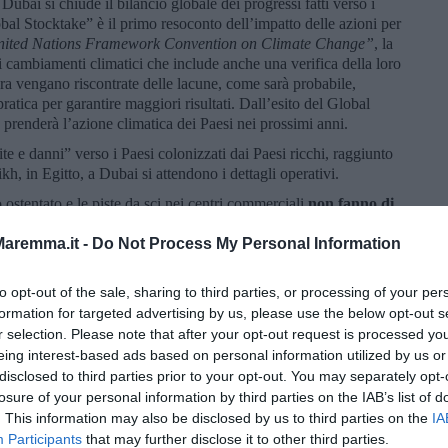
Dubai si chiude il bilancio globale dei progressi fatti verso i
obal Stocktake” è il primo resoconto dell’impatto delle azioni per
ited Nations Framework Convention on Climate Change”
, la
cambiamenti climatici che include anche una verifica della loro
ora vengano riscontrate delle lacune, come sarà probabile,
pratica per garantire maggiori risultati. Dall’esito del Global
 prenderà l’azione climatica dei Paesi nei prossimi anni.
te e danni” verso i Paesi colonizzati dai Paesi ricchi, raggiunto
h, in Egitto, a Dubai si attendono i dettagli operativi.
rzo ostentato e le piste da sci nei centri commerciali
non fanno di
tre la COP28 sarà presieduta da Sultan Ahmed Al Jaber,
rolifera statale. Se, da una parte, nei mesi scorsi Dubai ha
aremma.it -
Do Not Process My Personal Information
erazione climatica, sempre di più in ognuna delle recenti COP
i più sono vietate le proteste al di fuori dell’area di COP,
to opt-out of the sale, sharing to third parties, or processing of your per
o sottoposti ad un controllo che limita la libertà d’informazione.
formation for targeted advertising by us, please use the below opt-out s
 coppia, rappresentata dal decotto candidato per il Partito
r selection. Please note that after your opt-out request is processed y
 dal rampante
amministratore delegato di Eni, Claudio
eing interest-based ads based on personal information utilized by us or
ere consensi e soldi per realizzare la fusione nucleare,
disclosed to third parties prior to your opt-out. You may separately opt-
lizzazione inimmaginabili.
losure of your personal information by third parties on the IAB’s list of
sta kermesse e che vada al di là dell’aspetto caritatevole dei
. This information may also be disclosed by us to third parties on the
IA
hiarazione finale sia centrata sull’eliminazione di tutte le fonti
Participants
that may further disclose it to other third parties.