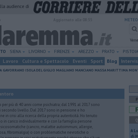
alla audience di
o
Aggiornato alle 08:55
METEO
Vene
ETO
SIENA
LIVORNO
FIRENZE
AREZZO
PRATO
PISTOI
Lavoro
Cultura e Spettacolo
Eventi
Sport
Blog
Intervi
A
GAVORRANO
ISOLA DEL GIGLIO
MAGLIANO
MANCIANO
MASSA MARITTIMA
MONT
antoro
o per più di 40 anni come psichiatra; dal 1991 al 2017 sono
di secondo livello. Dal 2017 sono in pensione e ho
e in crisi alla ricerca della propria autenticità. Ho tenuto
Q
o in carico individualmente e con la famiglia persone
icosomatiche (cancro, malattie autoimmuni, allergie,
A L
iosa, fibromialgia) o con problematiche nevrotiche o
di 
 le persone in crisi gratuitamente perché ritengo che c’è un