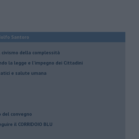
Adolfo Santoro
il civismo della complessità
ondo la legge e l’impegno dei Cittadini
matici e salute umana
o del convegno
eguire il CORRIDOIO BLU