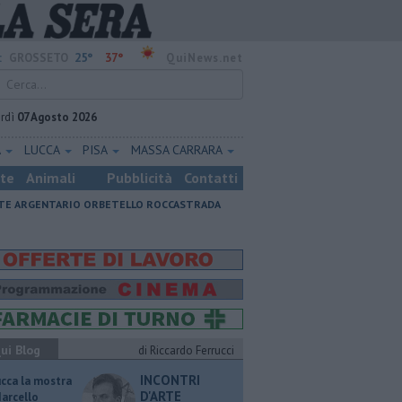
25°
37°
:
GROSSETO
QuiNews.net
rdì
07 Agosto 2026
A
LUCCA
PISA
MASSA CARRARA
ste
Animali
Pubblicità
Contatti
E ARGENTARIO
ORBETELLO
ROCCASTRADA
ui Blog
di Riccardo Ferrucci
INCONTRI
ucca la mostra
D'ARTE
Marcello