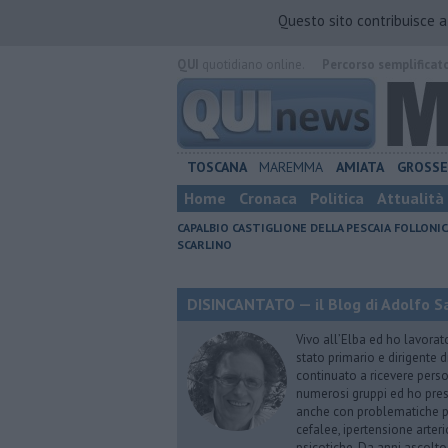
Questo sito contribuisce 
QUI
quotidiano online.
Percorso semplificat
TOSCANA
MAREMMA
AMIATA
GROSS
Home
Cronaca
Politica
Attualità
CAPALBIO
CASTIGLIONE DELLA PESCAIA
FOLLONIC
SCARLINO
DISINCANTATO — il Blog di Adolfo S
Vivo all’Elba ed ho lavorat
stato primario e dirigente 
continuato a ricevere person
numerosi gruppi ed ho pres
anche con problematiche ps
cefalee, ipertensione arter
psicotiche. Da anni ascolto