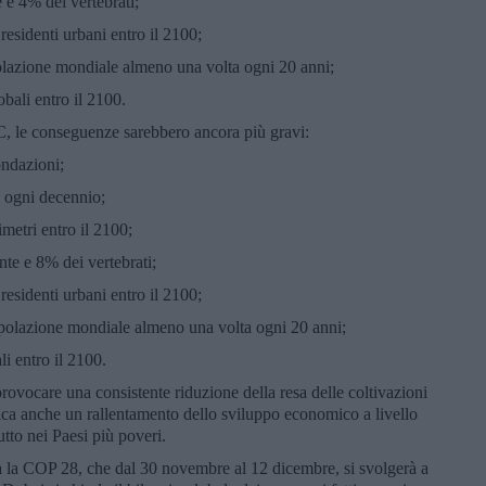
e e 4% dei vertebrati;
 residenti urbani entro il 2100;
polazione mondiale almeno una volta ogni 20 anni;
obali entro il 2100.
°C, le conseguenze sarebbero ancora più gravi:
ondazioni;
a ogni decennio;
imetri entro il 2100;
ante e 8% dei vertebrati;
 residenti urbani entro il 2100;
popolazione mondiale almeno una volta ogni 20 anni;
li entro il 2100.
ovocare una consistente riduzione della resa delle coltivazioni
lica anche un rallentamento dello sviluppo economico a livello
tto nei Paesi più poveri.
a la COP 28, che dal 30 novembre al 12 dicembre, si svolgerà a