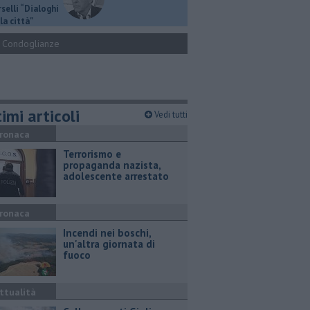
selli “Dialoghi
la città"
Condoglianze
imi articoli
Vedi tutti
ronaca
Terrorismo e
propaganda nazista,
adolescente arrestato
ronaca
Incendi nei boschi,
un'altra giornata di
fuoco
ttualità