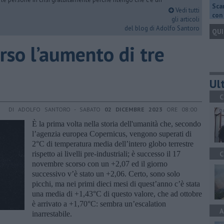
Scar
Vedi tutti
con 
gli articoli
del blog di Adolfo Santoro
QUI
erso l’aumento di tre
Ult
C
DI ADOLFO SANTORO - SABATO
02 DICEMBRE 2023
ORE 08:00
È la prima volta nella storia dell'umanità che, secondo
l’agenzia europea Copernicus, vengono superati di
2°C di temperatura media dell’intero globo terrestre
rispetto ai livelli pre-industriali; è successo il 17
C
novembre scorso con un +2,07 ed il giorno
successivo v’è stato un +2,06. Certo, sono solo
picchi, ma nei primi dieci mesi di quest’anno c’è stata
una media di +1,43°C di questo valore, che ad ottobre
è arrivato a +1,70°C: sembra un’escalation
A
inarrestabile.