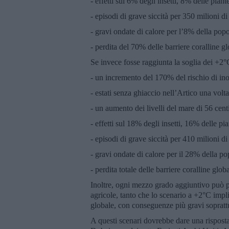
- effetti sul 6% degli insetti, 8% delle piant
- episodi di grave siccità per 350 milioni di
- gravi ondate di calore per l’8% della po
- perdita del 70% delle barriere coralline gl
Se invece fosse raggiunta la soglia dei +2
- un incremento del 170% del rischio di in
- estati senza ghiaccio nell’Artico una volt
- un aumento dei livelli del mare di 56 cent
- effetti sul 18% degli insetti, 16% delle pi
- episodi di grave siccità per 410 milioni di
- gravi ondate di calore per il 28% della 
- perdita totale delle barriere coralline globa
Inoltre, ogni mezzo grado aggiuntivo può pr
agricole, tanto che lo scenario a +2°C imp
globale, con conseguenze più gravi soprattu
A questi scenari dovrebbe dare una rispost