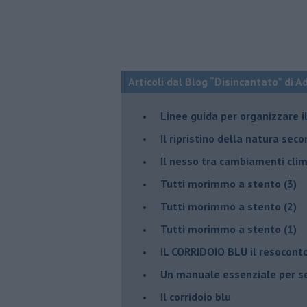
Articoli dal Blog “Disincantato” di 
​Linee guida per organizzare 
​Il ripristino della natura sec
Il nesso tra cambiamenti cli
Tutti morimmo a stento (3)
Tutti morimmo a stento (2)
​Tutti morimmo a stento (1)
IL CORRIDOIO BLU il resocont
Un manuale essenziale per s
Il corridoio blu