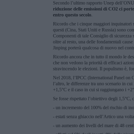
Secondo l’ultimo rapporto Unep dell’ON
riduzione delle emissioni di CO2 ci port
entro questo secolo
.
Ricordo che i cinque maggiori inquinatori s
questi (Cina, Stati Uniti e Russia) sono com
Componenti di tale Consiglio di sicurezza s
oltre al resto, una delle fondamentali cause
Jinping porterà qualcosa di nuovo nel cont
Ricordo ancora che in tutto il mondo le des
che non vedono la priorità di efficaci azion
stravincendo le elezioni. Il populismo è, for
Nel 2018, l’IPCC (International Panel on C
l’altro, le differenze tra uno scenario in c
+1,5°C e il caso in cui si raggiungano i +2
Se fosse rispettato l’obiettivo degli 1,5°C, 
- un incremento del 100% del rischio di in
- estati senza ghiaccio nell’Artico una volt
- un aumento dei livelli del mare di 48 cent