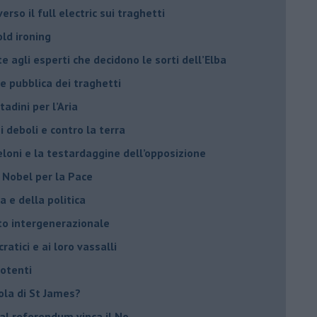
rso il full electric sui traghetti
old ironing
agli esperti che decidono le sorti dell’Elba
ne pubblica dei traghetti​
tadini per l’Aria
 deboli e contro la terra
eloni e la testardaggine dell’opposizione
l Nobel per la Pace
 e della politica
tto intergenerazionale
ratici e ai loro vassalli
potenti
sola di St James?
 al referendum vinca il No