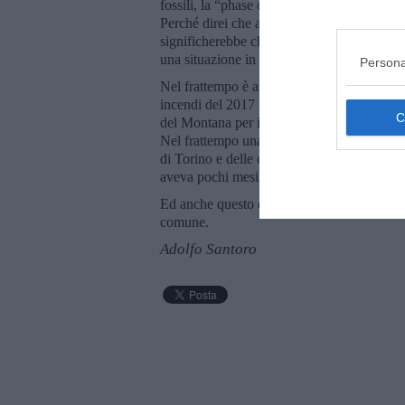
fossili, la “phase out”. Che sia implementat
Perché direi che ad ogni Paese dovrebbe es
significherebbe che sia riconosciuta all’O
una situazione in cui la nave sta affondand
Persona
Nel frattempo è ancora arenata la causa dav
incendi del 2017 in Portogallo. Nel frattem
del Montana per i ripetuti incendi avvenut
Nel frattempo una giovane donna di Torino
di Torino e delle conseguenti problematiche 
aveva pochi mesi.
Ed anche questo è un modo di indurre a rag
comune.
Adolfo Santoro