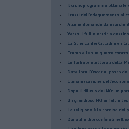
​Il cronoprogramma ottimale ve
​I costi dell’adeguamento al c
Alcune domande da esordiente 
Verso il full electric a gestio
​La Scienza dei Cittadini e i Cit
Trump e le sue guerre contro i
​Le furbate elettorali della M
​Date loro l’Oscar al posto de
L'umanizzazione dell'economia
​Dopo il diluvio dei NO: un pa
​Un grandioso NO ai falchi teoc
La religione è la cocaina dei 
Donald e Bibi confinati nell’i
L’italiano vero e la paura che