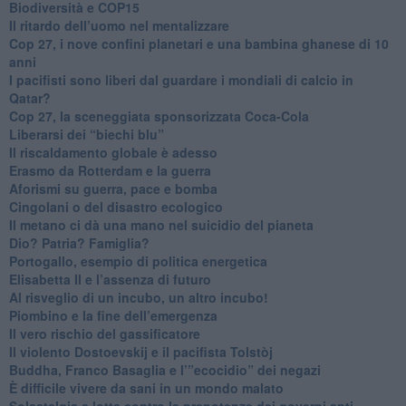
Biodiversità e COP15
​Il ritardo dell’uomo nel mentalizzare
​Cop 27, i nove confini planetari e una bambina ghanese di 10
anni
​I pacifisti sono liberi dal guardare i mondiali di calcio in
Qatar?
​Cop 27, la sceneggiata sponsorizzata Coca-Cola
​Liberarsi dei “biechi blu”
Il riscaldamento globale è adesso
​Erasmo da Rotterdam e la guerra
​Aforismi su guerra, pace e bomba
Cingolani o del disastro ecologico
​Il metano ci dà una mano nel suicidio del pianeta
​Dio? Patria? Famiglia?
Portogallo, esempio di politica energetica
​Elisabetta II e l’assenza di futuro
Al risveglio di un incubo, un altro incubo!
​Piombino e la fine dell’emergenza
​Il vero rischio del gassificatore
​Il violento Dostoevskij e il pacifista Tolstòj
​Buddha, Franco Basaglia e l’”ecocidio” dei negazi
​È difficile vivere da sani in un mondo malato
Solastalgia e lotta contro le prepotenze dei governi anti-