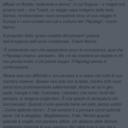
diffuse un libretto “
esilarante e atroce”
, in cui fingeva – o magari era
proprio così – che Tuiavii, un saggio capo indigeno delle isole
Samoa, rendicontasse i suoi compatrioti circa un suo viaggio in
Europa e i suoi contatti con usi e costumi del “
Papalagi”
, l’uomo
bianco.
A proposito della “
grave malattia del pensare”
,propria
dell’arroganza dell’uomo occidentale, Tuiavii riferiva:
“È certamente vero che adoperiamo poco la conoscenza, quel che
il Papalagi chiama «pensare». Ma c’è da chiedersi se stupido è chi
non pensa molto, o chi pensa troppo. Il Papalagi pensa in
continuazione…
Riesce solo con difficoltà a non pensare e a vivere con tutte le sua
membra insieme. Spesso vive solo con la testa, mentre tutti i suoi
sensi sono profondamente addormentati. Anche se va in giro,
parla, mangia e ride. Il pensare, i pensieri, che sono i frutti del
pensare, lo tengono prigioniero. È una specie di ubriacatura dei
suoi pensieri. Quando il sole splende bene nel cielo, pensa subito:
«Come splende bene!». E sta sempre lì a pensare come splende
bene. Ciò è sbagliato. Sbagliatissimo. Folle. Perché quando
splende è meglio non pensare affatto. Un abitante delle Samoa
intelligente distende le sue membra alla calda luce e non sta a