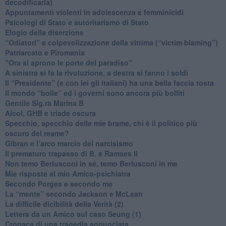
decodificarla)
​Appuntamenti violenti in adolescenza e femminicidi
​Psicologi di Stato e autoritarismo di Stato
Elogio della diserzione
“Odiatori” e colpevolizzazione della vittima (“victim blaming”)
​Patriarcato e Piromania
"Ora si aprono le porte del paradiso"
​A sinistra si fa la rivoluzione, a destra si fanno i soldi
​Il “Presidente” (e con lei gli italiani) ha una bella faccia tosta
​Il mondo “bolle” ed i governi sono ancora più bolliti
​Gentile Sig.ra Marina B
​Alcol, GHB e triade oscura
​Specchio, specchio delle mie brame, chi è il politico più
oscuro del reame?
​Gibran e l’arco marcio del narcisismo
​Il prematuro trapasso di B. e Ramses II
​Non temo Berlusconi in sé, temo Berlusconi in me
​Mie risposte al mio Amico-psichiatra
​Secondo Porges e secondo me
​La “mente” secondo Jackson e McLean
La difficile dicibilità della Verità (2)
​Lettera da un Amico sul caso Seung (1)
​Cronaca di una tragedia annunciata