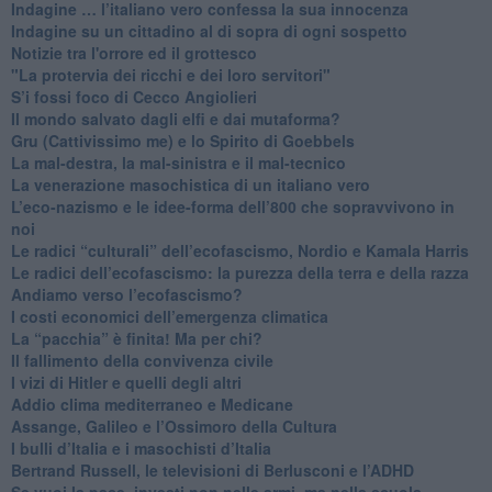
​Indagine … l’italiano vero confessa la sua innocenza
Indagine su un cittadino al di sopra di ogni sospetto
Notizie tra l'orrore ed il grottesco
"La protervia dei ricchi e dei loro servitori"
S’i fossi foco di Cecco Angiolieri
​Il mondo salvato dagli elfi e dai mutaforma?
Gru (Cattivissimo me) e lo Spirito di Goebbels
​La mal-destra, la mal-sinistra e il mal-tecnico
​La venerazione masochistica di un italiano vero
​L’eco-nazismo e le idee-forma dell’800 che sopravvivono in
noi
​Le radici “culturali” dell’ecofascismo, Nordio e Kamala Harris
Le radici dell’ecofascismo: la purezza della terra e della razza
Andiamo verso l’ecofascismo?
I costi economici dell’emergenza climatica
​La “pacchia” è finita! Ma per chi?
​Il fallimento della convivenza civile
​I vizi di Hitler e quelli degli altri
Addio clima mediterraneo e Medicane
​Assange, Galileo e l’Ossimoro della Cultura
​I bulli d’Italia e i masochisti d’Italia
​Bertrand Russell, le televisioni di Berlusconi e l’ADHD
​Se vuoi la pace, investi non nelle armi, ma nella scuola