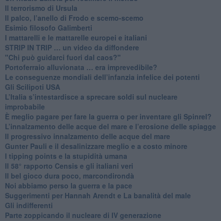
Il terrorismo di Ursula
​Il palco, l’anello di Frodo e scemo-scemo
Esimio filosofo Galimberti
​I mattarelli e le mattarelle europei e italiani
​STRIP IN TRIP … un video da diffondere
"Chi può guidarci fuori dal caos?"
​Portoferraio alluvionata … era imprevedibile?
Le conseguenze mondiali dell’infanzia infelice dei potenti
​Gli Scilipoti USA
L’Italia s’intestardisce a sprecare soldi sul nucleare
improbabile
È meglio pagare per fare la guerra o per inventare gli Spinrel?
​L’innalzamento delle acque del mare e l’erosione delle spiagge
​Il progressivo innalzamento delle acque del mare
​Gunter Pauli e il desalinizzare meglio e a costo minore
I tipping points e la stupidità umana
​Il 58° rapporto Censis e gli italiani veri
​Il bel gioco dura poco, marcondirondà
Noi abbiamo perso la guerra e la pace
Suggerimenti per Hannah Arendt e La banalità del male
​Gli indifferenti
Parte zoppicando il nucleare di IV generazione