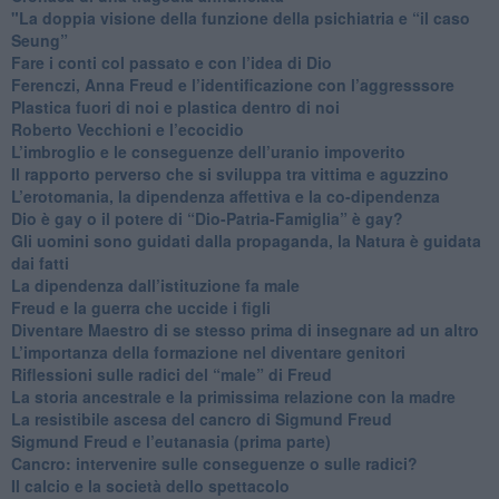
"​La doppia visione della funzione della psichiatria e “il caso
Seung”
​Fare i conti col passato e con l’idea di Dio
​Ferenczi, Anna Freud e l’identificazione con l’aggresssore
Plastica fuori di noi e plastica dentro di noi
​Roberto Vecchioni e l’ecocidio
​L’imbroglio e le conseguenze dell’uranio impoverito
​Il rapporto perverso che si sviluppa tra vittima e aguzzino
L’erotomania, la dipendenza affettiva e la co-dipendenza
​Dio è gay o il potere di “Dio-Patria-Famiglia” è gay?
​Gli uomini sono guidati dalla propaganda, la Natura è guidata
dai fatti
La dipendenza dall’istituzione fa male
​Freud e la guerra che uccide i figli
​Diventare Maestro di se stesso prima di insegnare ad un altro
L’importanza della formazione nel diventare genitori
Riflessioni sulle radici del “male” di Freud
​La storia ancestrale e la primissima relazione con la madre
​La resistibile ascesa del cancro di Sigmund Freud
Sigmund Freud e l’eutanasia (prima parte)
Cancro: intervenire sulle conseguenze o sulle radici?
​Il calcio e la società dello spettacolo