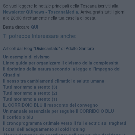
Se vuoi leggere le notizie principali della Toscana iscriviti alla
Newsletter QUInews - ToscanaMedia.
Arriva gratis tutti i giorni
alle 20:00 direttamente nella tua casella di posta.
Basta cliccare
QUI
Ti potrebbe interessare anche:
Articoli dal Blog “Disincantato” di Adolfo Santoro
​Un esempio di civismo
​Linee guida per organizzare il civismo della complessità
​Il ripristino della natura secondo la legge e l’impegno dei
Cittadini
Il nesso tra cambiamenti climatici e salute umana
Tutti morimmo a stento (3)
Tutti morimmo a stento (2)
​Tutti morimmo a stento (1)
IL CORRIDOIO BLU il resoconto del convegno
Un manuale essenziale per seguire il CORRIDOIO BLU
Il corridoio blu
​Il cronoprogramma ottimale verso il full electric sui traghetti
​I costi dell’adeguamento al cold ironing
Alcune domande da esordiente agli esperti che decidono le