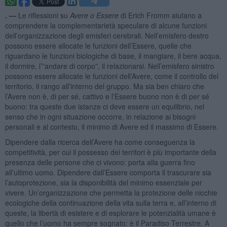
. —
Le riflessioni su
Avere o Essere
di Erich Fromm aiutano a
comprendere la complementarietà speculare di alcune funzioni
dell’organizzazione degli emisferi cerebrali. Nell’emisfero destro
possono essere allocate le funzioni dell’Essere, quelle che
riguardano le funzioni biologiche di base, il mangiare, il bere acqua,
il dormire, l’”andare di corpo”, il relazionarsi. Nell’emisfero sinistro
possono essere allocate le funzioni dell’Avere, come il controllo del
territorio, il rango all’interno del gruppo. Ma sia ben chiaro che
l’Avere non è, di per sé, cattivo e l’Essere buono non è di per sé
buono: tra queste due istanze ci deve essere un equilibrio, nel
senso che in ogni situazione occorre, in relazione ai bisogni
personali e al contesto, il minimo di Avere ed il massimo di Essere.
Dipendere dalla ricerca dell’Avere ha come conseguenza la
competitività, per cui il possesso dei territori è più importante della
presenza delle persone che ci vivono: porta alla guerra fino
all’ultimo uomo. Dipendere dall’Essere comporta il trascurare sia
l’autoprotezione, sia la disponibilità del minimo essenziale per
vivere. Un’organizzazione che permetta la protezione delle nicchie
ecologiche della continuazione della vita sulla terra e, all’interno di
queste, la libertà di esistere e di esplorare le potenzialità umane è
quello che l’uomo ha sempre sognato: è il Paradiso Terrestre. A