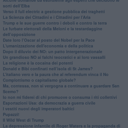
sorti dell’Elba
Verso il full electric a gestione pubblica dei traghetti​
​La Scienza dei Cittadini e i Cittadini per l’Aria
Trump e le sue guerre contro i deboli e contro la terra
​Le furbate elettorali della Meloni e la testardaggine
dell’opposizione
​Date loro l’Oscar al posto del Nobel per la Pace
L'umanizzazione dell'economia e della politica
​Dopo il diluvio dei NO: un patto intergenerazionale
​Un grandioso NO ai falchi teocratici e ai loro vassalli
La religione è la cocaina dei potenti
Donald e Bibi confinati nell’isola di St James?
L’italiano vero e la paura che al referendum vinca il No
​Complottismo o capitalismo globale?
​Ma, contessa, non si vergogna a continuare a guardare San
Scemo?
​Io non mi fiderei di chi promuove o consuma i riti collettivi
Esportazioni Usa: da democrazia a guerra civile
​I vestiti nuovi degli imperatori baltici
​Pupazzi!
​Il Wild West di Trump
​La depressione infantile di Roger Waters e la propaganda di