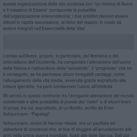
questa organizzazione della vita condivisa con “un minimo di Avere
e il massimo di Essere” corrisponde la pulsatilità
dell’organizzazione interemisferica: i due emisferi devono essere
attivati in rapida successione, al ritmo del respiro, in modo da
essere integrati nell’Essenzialità della Vita!
L’enfasi sull’Avere, proprio, in particolare, del liberismo e del
colonialismo dell’Occidente, ha comportato l’alienazione dell’uomo
dalla Natura e l’abbandono della “selvaticità”. Il “progresso” che ne
è conseguito, se ha permesso alcuni innegabili vantaggi, come
l’allungamento della vita media, avvenuta grazie soprattutto alle
misure igieniche, ha però condannato l’uomo all’infelicità.
Mi servirò in questo confronto tra l’arrogante alienazione del mondo
occidentale e altre possibilità di poesie dei “nativi” e di alcuni brani
di prosa, tra cui, soprattutto, di un libretto, scritto da Erich
Scheurmann: “Papalagi”.
Scheurmann, amico di Herman Hesse, era un pacifista ed
obbiettore di coscienza che, al fine di sfuggire all’arruolamento alle
armi nella prima guerra mondiale, fuggì alle isole Samoa. Egli poi