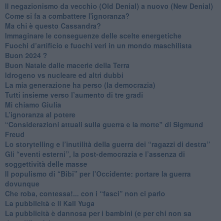
Il negazionismo da vecchio (Old Denial) a nuovo (New Denial)
Come si fa a combattere l'ignoranza?
Ma chi è questo Cassandra?
Immaginare le conseguenze delle scelte energetiche
​Fuochi d’artificio e fuochi veri in un mondo maschilista
Buon 2024 ?
​Buon Natale dalle macerie della Terra
​Idrogeno vs nucleare ed altri dubbi
​La mia generazione ha perso (la democrazia)
​Tutti insieme verso l’aumento di tre gradi
Mi chiamo Giulia
L’ignoranza al potere
​“Considerazioni attuali sulla guerra e la morte" di Sigmund
Freud
​Lo storytelling e l’inutilità della guerra dei “ragazzi di destra”
​Gli “eventi esterni”, la post-democrazia e l’assenza di
soggettività delle masse
​Il populismo di “Bibi” per l’Occidente: portare la guerra
dovunque
​Che roba, contessa!... con i “fasci” non ci parlo
La pubblicità e il Kali Yuga
​La pubblicità è dannosa per i bambini (e per chi non sa