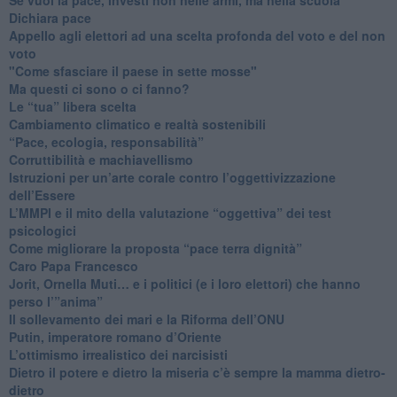
​Dichiara pace
​Appello agli elettori ad una scelta profonda del voto e del non
voto
"Come sfasciare il paese in sette mosse"
​Ma questi ci sono o ci fanno?
​Le “tua” libera scelta
Cambiamento climatico e realtà sostenibili
“Pace, ecologia, responsabilità”
​Corruttibilità e machiavellismo
Istruzioni per un’arte corale contro l’oggettivizzazione
dell’Essere
​L’MMPI e il mito della valutazione “oggettiva” dei test
psicologici
Come migliorare la proposta “pace terra dignità”
Caro Papa Francesco
​Jorit, Ornella Muti… e i politici (e i loro elettori) che hanno
perso l’”anima”
​Il sollevamento dei mari e la Riforma dell’ONU
Putin, imperatore romano d’Oriente
​L’ottimismo irrealistico dei narcisisti
​Dietro il potere e dietro la miseria c’è sempre la mamma dietro-
dietro