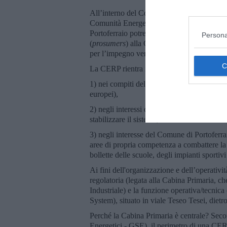
All’interno del Convegno si parlerà, più o m
Comunità Energetica Rinnovabile di Porto (C
Portoferraio potrebbero partecipare come c
Persona
(
prosumers
) alla CERP. All’interno del Co
per l’impegno verso la CERP: l’Autorità Por
La CERP rientra infatti
1) nei compiti dell’Autorità di Sistema Por
europei),
2) negli interessi di Terna che ha bisogno di 
stabilizzare il sistema,
3) negli interesse del Comune di Portoferra
aree di propria competenza a combattere la 
bollette delle scuole, degli impianti sportivi
Ai fini dell'organizzazione e dell’operativ
regolatoria (legata alla Cabina Primaria, che
Industriale) e la funzione operativa/tecnic
System), situato in viale Teseo Tesei, dietr
Perché la Cabina Primaria è centrale? Secon
Energetici - GSE), il perimetro di una CER