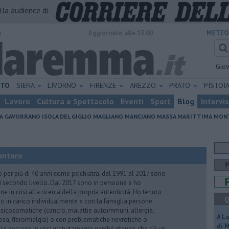
alla audience di
o
Aggiornato alle 13:00
METEO
Gio
ETO
SIENA
LIVORNO
FIRENZE
AREZZO
PRATO
PISTOI
Lavoro
Cultura e Spettacolo
Eventi
Sport
Blog
Intervi
A
GAVORRANO
ISOLA DEL GIGLIO
MAGLIANO
MANCIANO
MASSA MARITTIMA
MONT
antoro
o per più di 40 anni come psichiatra; dal 1991 al 2017 sono
di secondo livello. Dal 2017 sono in pensione e ho
e in crisi alla ricerca della propria autenticità. Ho tenuto
Q
o in carico individualmente e con la famiglia persone
icosomatiche (cancro, malattie autoimmuni, allergie,
A L
iosa, fibromialgia) o con problematiche nevrotiche o
di 
 le persone in crisi gratuitamente perché ritengo che c’è un