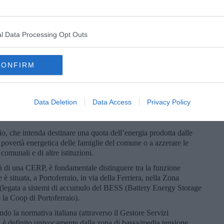
eno esplicitamente, della possibilità della costituzione di una
ERP). Nel caso sia realizzata questa possibilità i Cittadini di
onsumatori (
consumers
) o come produttori/consumatori
l Data Processing Opt Outs
nvegno sono co-presenti i soggetti che dovrebbero accordarsi
tuale, Terna e il Sindaco di Portoferraio.
CONFIRM
tuale (AdSP) per decarbonizzare i porti (e adempiere ai mandati
Data Deletion
Data Access
Privacy Policy
flessibilità e accumulo virtuale sulle reti insulari e costiere per
io, che intenda destinare una quota dell’energia prodotta dalle
povertà energetica delle famiglie del comune o a azzerare le
 comunali e di altre istituzioni.
ità di una CERP, è fondamentale distinguere tra la funzione
 è situata, a Portoferraio, in via della Ferriera, nella Zona
a (legata a sistemi di accumulo del BESS (Battery Energy Storage
o la Coop di Portoferraio).
do la normativa italiana (attraverso il Gestore Servizi
 è definito univocamente dalla zona di bassa/media tensione