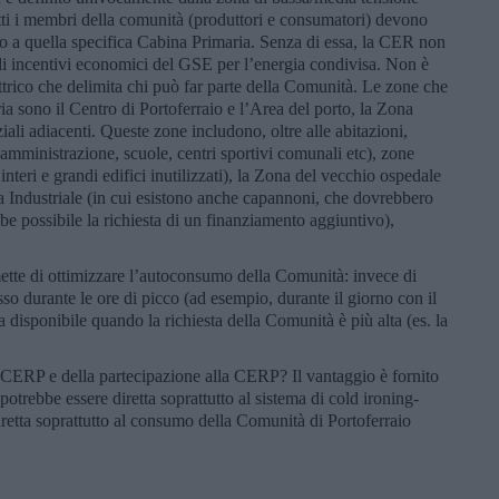
tti i membri della comunità (produttori e consumatori) devono
apo a quella specifica Cabina Primaria. Senza di essa, la CER non
gli incentivi economici del GSE per l’energia condivisa. Non è
ttrico che delimita chi può far parte della Comunità. Le zone che
ia sono il Centro di Portoferraio e l’Area del porto, la Zona
ali adiacenti. Queste zone includono, oltre alle abitazioni,
a amministrazione, scuole, centri sportivi comunali etc), zone
 interi e grandi edifici inutilizzati), la Zona del vecchio ospedale
ona Industriale (in cui esistono anche capannoni, che dovrebbero
bbe possibile la richiesta di un finanziamento aggiuntivo),
ette di ottimizzare l’autoconsumo della Comunità: invece di
sso durante le ore di picco (ad esempio, durante il giorno con il
a disponibile quando la richiesta della Comunità è più alta (es. la
a CERP e della partecipazione alla CERP? Il vantaggio è fornito
 potrebbe essere diretta soprattutto al sistema di cold ironing-
retta soprattutto al consumo della Comunità di Portoferraio