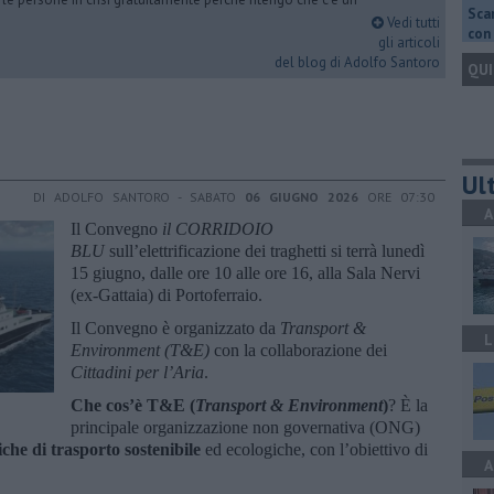
Scar
Vedi tutti
con 
gli articoli
del blog di Adolfo Santoro
QUI
Ult
DI ADOLFO SANTORO - SABATO
06 GIUGNO 2026
ORE 07:30
A
Il Convegno
il CORRIDOIO
BLU
sull’elettrificazione dei traghetti si terrà lunedì
15 giugno, dalle ore 10 alle ore 16, alla Sala Nervi
(ex-Gattaia) di Portoferraio.
Il Convegno è organizzato da
Transport &
L
Environment (T&E)
con la collaborazione dei
Cittadini per l’Aria
.
Che cos’è T&E (
Transport & Environment
)
? È la
principale organizzazione non governativa (ONG)
iche di trasporto sostenibile
ed ecologiche, con l’obiettivo di
A