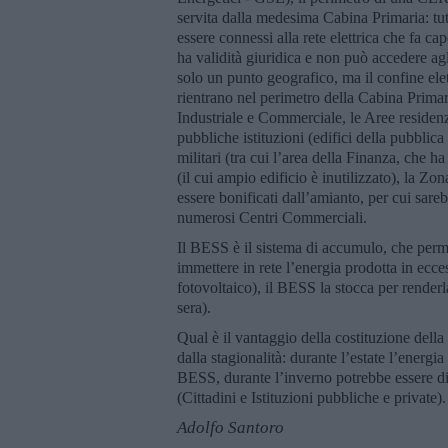
servita dalla medesima Cabina Primaria: tu
essere connessi alla rete elettrica che fa c
ha validità giuridica e non può accedere a
solo un punto geografico, ma il confine ele
rientrano nel perimetro della Cabina Primar
Industriale e Commerciale, le Aree residenzi
pubbliche istituzioni (edifici della pubblic
militari (tra cui l’area della Finanza, che ha
(il cui ampio edificio è inutilizzato), la Z
essere bonificati dall’amianto, per cui sare
numerosi Centri Commerciali.
Il BESS è il sistema di accumulo, che perm
immettere in rete l’energia prodotta in ecce
fotovoltaico), il BESS la stocca per renderl
sera).
Qual è il vantaggio della costituzione dell
dalla stagionalità: durante l’estate l’energia
BESS, durante l’inverno potrebbe essere di
(Cittadini e Istituzioni pubbliche e private).
Adolfo Santoro