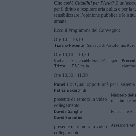
Che cos’è
Cittadini per l'Aria
?
È un’assoc
per il diritto a respirare aria pulita e per l
sensibilizzare l’opinione pubblica e le isti
umana.
Ecco il Programma del Convegno:
Ore 10 – 10,10
Tiziano Nocentini
Sindaco di Portoferraio
Apert
Ore 10,10 – 10,30
Carlo
Sustenaible Fuels Manager,
Presen
Tritto
T&E Italia
elettrifi
Ore 10,30 - 11,30
Panel 1
#: Quali opportunità per il sistema p
Patrizia Scarchilli
Ministero delle
presente da remoto in video
marittimo e pe
collegamento
Davide Gariglio
Presidente Aut
David Barontini
Assessore Amb
presente da remoto in video
collegamento