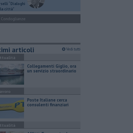
selli “Dialoghi
la città"
Condoglianze
imi articoli
Vedi tutti
ttualità
Collegamenti Giglio, ora
un servizio straordinario
avoro
Poste Italiane cerca
consulenti finanziari
ttualità