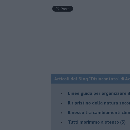
Articoli dal Blog “Disincantato” di 
​Linee guida per organizzare 
​Il ripristino della natura sec
Il nesso tra cambiamenti cli
Tutti morimmo a stento (3)