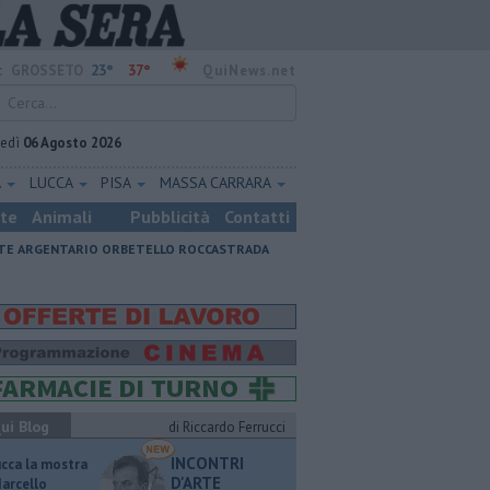
23°
37°
:
GROSSETO
QuiNews.net
vedì
06 Agosto 2026
A
LUCCA
PISA
MASSA CARRARA
ste
Animali
Pubblicità
Contatti
E ARGENTARIO
ORBETELLO
ROCCASTRADA
ui Blog
di Riccardo Ferrucci
INCONTRI
ucca la mostra
D'ARTE
Marcello