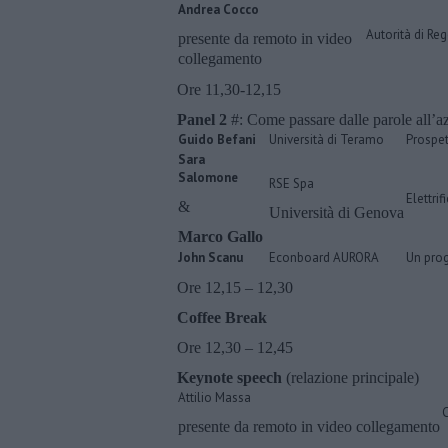
Andrea Cocco
Autorità di Re
presente da remoto in video
collegamento
Ore 11,30-12,15
Panel 2
#: Come passare dalle parole all’a
Guido Befani
Università di Teramo
Prospet
Sara
Salomone
RSE Spa
Elettrif
&
Università di Genova
Marco Gallo
John Scanu
Econboard AURORA
Un prog
Ore 12,15 – 12,30
Coffee Break
Ore 12,30 – 12,45
Keynote speech
(relazione principale)
Attilio Massa
presente da remoto in video collegamento