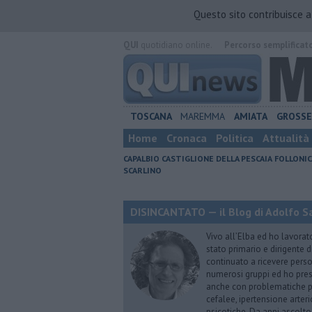
Questo sito contribuisce 
QUI
quotidiano online.
Percorso semplificat
TOSCANA
MAREMMA
AMIATA
GROSS
Home
Cronaca
Politica
Attualità
CAPALBIO
CASTIGLIONE DELLA PESCAIA
FOLLONIC
SCARLINO
DISINCANTATO — il Blog di Adolfo S
Vivo all’Elba ed ho lavorat
stato primario e dirigente 
continuato a ricevere person
numerosi gruppi ed ho pres
anche con problematiche ps
cefalee, ipertensione arter
psicotiche. Da anni ascolto