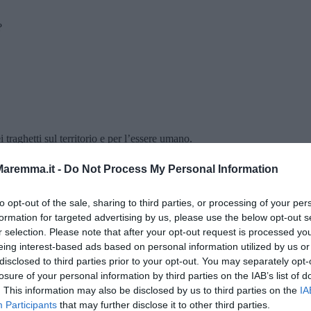
?
ei traghetti sul territorio e per l’essere umano.
fo Santoro
(Psichiatra e Psicoterapeuta)
aremma.it -
Do Not Process My Personal Information
L’ambiente nei porti in Italia. Risultati del progetto
ario del Lazio
SALPIAM.
to opt-out of the sale, sharing to third parties, or processing of your per
 Portoferraio
Transizione marittima verde e salute pubblica
formation for targeted advertising by us, please use the below opt-out s
cipelago
Il turismo sostenibile
r selection. Please note that after your opt-out request is processed y
eing interest-based ads based on personal information utilized by us or
disclosed to third parties prior to your opt-out. You may separately opt-
losure of your personal information by third parties on the IAB’s list of
. This information may also be disclosed by us to third parties on the
IA
omune di Piombino
Participants
that may further disclose it to other third parties.