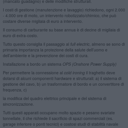
(mancato guadagno) e delle modifiche strutturali.
I costi di gestione (manutenzione e lavaggio) richiedono, ogni 2.000
- 4.000 ore di moto, un intervento robotizzato/chimico, che può
costare diverse migliaia di euro a intervento.
Il consumo di carburante su base annua è di decine di migliaia di
euro di extra-costo.
Tutto questo consiglia il passaggio al
full electric
, almeno se sono di
primaria importanza la protezione della salute dell’uomo e
dell’ambiente e la prevenzione dei costi di cura.
Installazione a bordo un sistema
OPS (Onshore Power Supply)
Per permettere la connessione al
cold ironing
il traghetto deve
dotarsi di alcuni componenti hardware e strutturali: a) il sistema di
gestione del cavo, b) un trasformatore di bordo e un convertitore di
frequenza, c)
la modifica del quadro elettrico principale e del sistema di
sincronizzazione.
Tutti questi apparati occupano molto spazio e pesano svariate
tonnellate, il che richiede il sacrificio di spazi commerciali (es.
garage inferiore o ponti tecnici) e costosi studi di stabilità navale