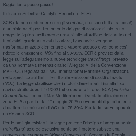
Ragioniamo passo passo!
Il sistema Selective Catalytic Reduction (SCR)
SCR (da non confondere con gli
scrubber
, che sono tutt’altra cosa!)
è un sistema di post-trattamento dei gas di scarico: si inietta un
reagente liquido (solitamente urea, simile all'AdBlue delle auto) nei
fumi caldi; grazie a un catalizzatore, i gas nocivi vengono
trasformati in azoto elementare e vapore acqueo e vengono così
ridotte le emissioni di
NOx
fino al 90-95%. SCR è previsto dalla
legge sull’adeguamento a nuove tecnologie (
retrofitting
), previsto
da una normativa internazionale: l’Allegato VI della Convenzione
MARPOL (regolata dall'IMO, International Maritime Organization),
nello specifico sui limiti Tier III sulle emissioni di ossidi di azoto
(
NOx
). La legge stabilisce che i motori diesel marini installati su
navi costruite dopo il 1/1/2021 che operano in aree ECA (
Emission
Control Areas
, come il Mar Mediterraneo, diventato ufficialmente
zona ECA a partire dal 1° maggio 2025) devono obbligatoriamente
abbattere le emissioni di
NOx
del 75-80%. Per farlo, serve appunto
un sistema SCR.
Per le navi già esistenti, la legge prevede l'obbligo di adeguamento
(
retrofitting
) solo ed esclusivamente se il motore subisce una
conversione importante
(
Major Conversion
). Secondo la Regola 13