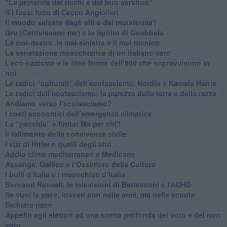
"La protervia dei ricchi e dei loro servitori"
S’i fossi foco di Cecco Angiolieri
​Il mondo salvato dagli elfi e dai mutaforma?
Gru (Cattivissimo me) e lo Spirito di Goebbels
​La mal-destra, la mal-sinistra e il mal-tecnico
​La venerazione masochistica di un italiano vero
​L’eco-nazismo e le idee-forma dell’800 che sopravvivono in
noi
​Le radici “culturali” dell’ecofascismo, Nordio e Kamala Harris
Le radici dell’ecofascismo: la purezza della terra e della razza
Andiamo verso l’ecofascismo?
I costi economici dell’emergenza climatica
​La “pacchia” è finita! Ma per chi?
​Il fallimento della convivenza civile
​I vizi di Hitler e quelli degli altri
Addio clima mediterraneo e Medicane
​Assange, Galileo e l’Ossimoro della Cultura
​I bulli d’Italia e i masochisti d’Italia
​Bertrand Russell, le televisioni di Berlusconi e l’ADHD
​Se vuoi la pace, investi non nelle armi, ma nella scuola
​Dichiara pace
​Appello agli elettori ad una scelta profonda del voto e del non
voto