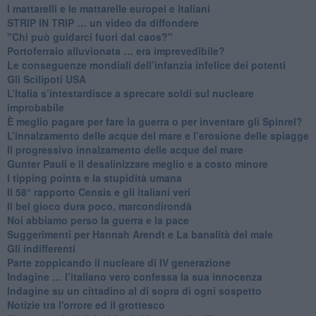
​I mattarelli e le mattarelle europei e italiani
​STRIP IN TRIP … un video da diffondere
"Chi può guidarci fuori dal caos?"
​Portoferraio alluvionata … era imprevedibile?
Le conseguenze mondiali dell’infanzia infelice dei potenti
​Gli Scilipoti USA
L’Italia s’intestardisce a sprecare soldi sul nucleare
improbabile
È meglio pagare per fare la guerra o per inventare gli Spinrel?
​L’innalzamento delle acque del mare e l’erosione delle spiagge
​Il progressivo innalzamento delle acque del mare
​Gunter Pauli e il desalinizzare meglio e a costo minore
I tipping points e la stupidità umana
​Il 58° rapporto Censis e gli italiani veri
​Il bel gioco dura poco, marcondirondà
Noi abbiamo perso la guerra e la pace
Suggerimenti per Hannah Arendt e La banalità del male
​Gli indifferenti
Parte zoppicando il nucleare di IV generazione
​Indagine … l’italiano vero confessa la sua innocenza
Indagine su un cittadino al di sopra di ogni sospetto
Notizie tra l'orrore ed il grottesco