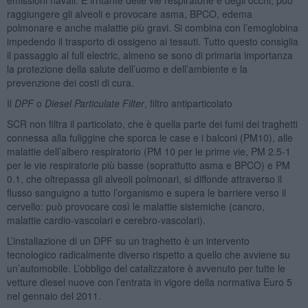
raggiungere gli alveoli e provocare asma, BPCO, edema
polmonare e anche malattie più gravi. Si combina con l’emoglobina
impedendo il trasporto di ossigeno ai tessuti. Tutto questo consiglia
il passaggio al full electric, almeno se sono di primaria importanza
la protezione della salute dell’uomo e dell’ambiente e la
prevenzione dei costi di cura.
Il
DPF
o
Diesel Particulate Filter
, filtro antiparticolato
SCR non filtra il particolato, che è quella parte dei fumi dei traghetti
connessa alla fuliggine che sporca le case e i balconi (PM10), alle
malattie dell’albero respiratorio (PM 10 per le prime vie, PM 2.5-1
per le vie respiratorie più basse (soprattutto asma e BPCO) e PM
0.1, che oltrepassa gli alveoli polmonari, si diffonde attraverso il
flusso sanguigno a tutto l’organismo e supera le barriere verso il
cervello: può provocare così le malattie sistemiche (cancro,
malattie cardio-vascolari e cerebro-vascolari).
L’installazione di un DPF su un traghetto è un intervento
tecnologico radicalmente diverso rispetto a quello che avviene su
un’automobile. L’obbligo del catalizzatore è avvenuto per tutte le
vetture diesel nuove con l’entrata in vigore della normativa Euro 5
nel gennaio del 2011.