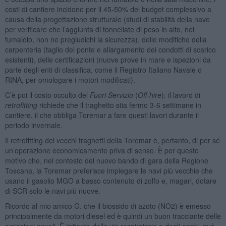
costi di cantiere incidono per il 45-50% del budget complessivo a
causa della progettazione strutturale (studi di stabilità della nave
per verificare che l’aggiunta di tonnellate di peso in alto, nel
fumaiolo, non ne pregiudichi la sicurezza), delle modifiche della
carpenteria (taglio del ponte e allargamento dei condotti di scarico
esistenti), delle certificazioni (nuove prove in mare e ispezioni da
parte degli enti di classifica, come il Registro Italiano Navale o
RINA, per omologare i motori modificati).
C’è poi il costo occulto del
Fuori Servizio
(
Off-hire
): il lavoro di
retrofitting
richiede che il traghetto stia fermo 3-6 settimane in
cantiere, il che obbliga Toremar a fare questi lavori durante il
periodo invernale.
Il retrofitting dei vecchi traghetti della Toremar è, pertanto, di per sé
un’operazione economicamente priva di senso. È per questo
motivo che, nel contesto del nuovo bando di gara della Regione
Toscana, la Toremar preferisce impiegare le navi più vecchie che
usano il gasolio MGO a basso contenuto di zolfo e, magari, dotare
di SCR solo le navi più nuove.
Ricordo al mio amico G. che il biossido di azoto (NO2) è emesso
principalmente da motori diesel ed è quindi un buon tracciante delle
emissioni navali. È irritante delle vie respiratorie e degli occhi, può