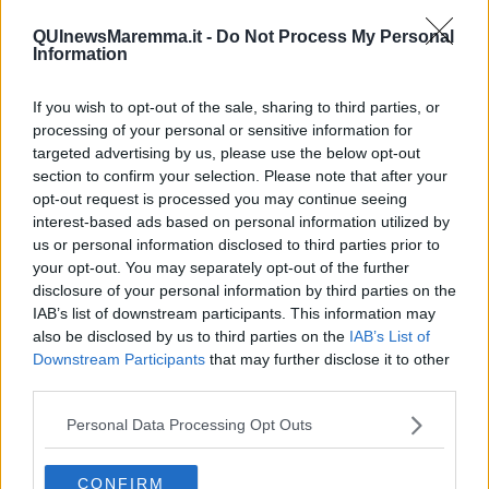
tonnellate (strutture di contenimento e sistemi di raffreddamento
inclusi): aggiungere queste tonnellate concentrate in una sola area
QUInewsMaremma.it -
Do Not Process My Personal
richiede uno studio di stabilità navale rigidissimo, che spesso
Information
costringe ad aggiungere zavorra fissa nella parte inferiore dello
scafo per bilanciare la nave, aumentando ulteriormente il peso
If you wish to opt-out of the sale, sharing to third parties, or
totale.
processing of your personal or sensitive information for
Il vero rischio di rallentamento o di alterazione dei tempi della linea
targeted advertising by us, please use the below opt-out
Piombino-Portoferraio non è legato al peso, ma alla logistica di
section to confirm your selection. Please note that after your
ricarica.
opt-out request is processed you may continue seeing
interest-based ads based on personal information utilized by
Ne consegue che l’acquisto di navi nuove ed elettriche può
us or personal information disclosed to third parties prior to
diventare l’obiettivo anche per gli armatori!
your opt-out. You may separately opt-out of the further
Anche il noleggio (
charter
) di traghetti attrezzati non è percorribile:
disclosure of your personal information by third parties on the
a) la disponibilità è estremamente limitata, soprattutto per la
IAB’s list of downstream participants. This information may
struttura dei traghetti del Nord-Europa e per la loro dimensione, b)
also be disclosed by us to third parties on the
IAB’s List of
per il costo di noleggio che va dai 5 milioni di euro per le
vecchie
Downstream Participants
that may further disclose it to other
carrette
ai 10 milioni per le navi varate negli ultimi 2-3 anni: il nolo,
third parties.
ad esempio, di 3 traghetti moderni dotati di SCR e cold ironing
comporterebbe una spesa di circa 25-30 milioni di euro all’anno.
Personal Data Processing Opt Outs
Ci sono altre controindicazioni: al termine del contratto di noleggio
(solitamente di 2 o 3 anni), il proprietario della nave può
CONFIRM