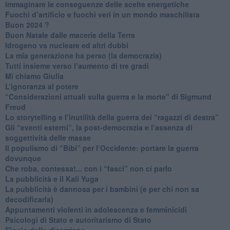
Immaginare le conseguenze delle scelte energetiche
​Fuochi d’artificio e fuochi veri in un mondo maschilista
Buon 2024 ?
​Buon Natale dalle macerie della Terra
​Idrogeno vs nucleare ed altri dubbi
​La mia generazione ha perso (la democrazia)
​Tutti insieme verso l’aumento di tre gradi
Mi chiamo Giulia
L’ignoranza al potere
​“Considerazioni attuali sulla guerra e la morte" di Sigmund
Freud
​Lo storytelling e l’inutilità della guerra dei “ragazzi di destra”
​Gli “eventi esterni”, la post-democrazia e l’assenza di
soggettività delle masse
​Il populismo di “Bibi” per l’Occidente: portare la guerra
dovunque
​Che roba, contessa!... con i “fasci” non ci parlo
La pubblicità e il Kali Yuga
​La pubblicità è dannosa per i bambini (e per chi non sa
decodificarla)
​Appuntamenti violenti in adolescenza e femminicidi
​Psicologi di Stato e autoritarismo di Stato
Elogio della diserzione