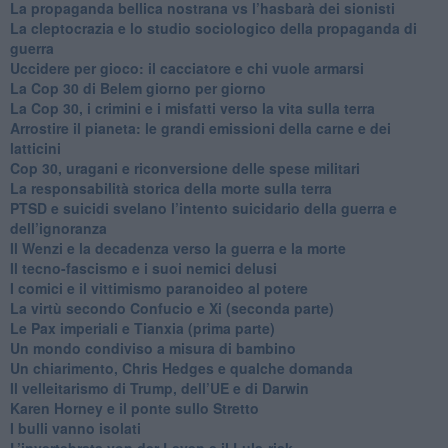
​La propaganda bellica nostrana vs l’hasbarà dei sionisti
​La cleptocrazia e lo studio sociologico della propaganda di
guerra
​Uccidere per gioco: il cacciatore e chi vuole armarsi
​La Cop 30 di Belem giorno per giorno
La Cop 30, i crimini e i misfatti verso la vita sulla terra
Arrostire il pianeta: le grandi emissioni della carne e dei
latticini
​Cop 30, uragani e riconversione delle spese militari
La responsabilità storica della morte sulla terra
PTSD e suicidi svelano l’intento suicidario della guerra e
dell’ignoranza
Il Wenzi e la decadenza verso la guerra e la morte
​Il tecno-fascismo e i suoi nemici delusi
​I comici e il vittimismo paranoideo al potere
​La virtù secondo Confucio e Xi (seconda parte)
Le Pax imperiali e Tianxia (prima parte)
Un mondo condiviso a misura di bambino
​Un chiarimento, Chris Hedges e qualche domanda
Il velleitarismo di Trump, dell’UE e di Darwin
​Karen Horney e il ponte sullo Stretto
​I bulli vanno isolati
L’invertebrata von der Leyen e il Lula-risk