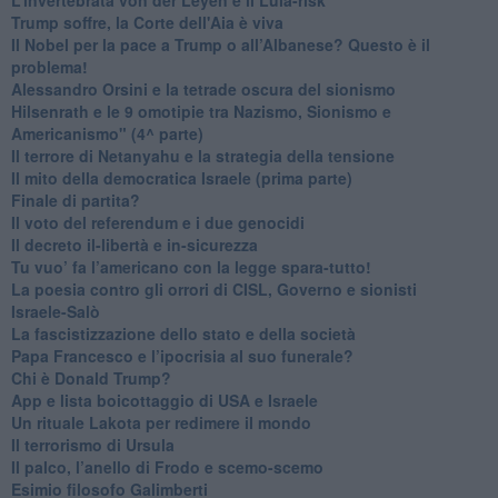
Trump soffre, la Corte dell'Aia è viva
​Il Nobel per la pace a Trump o all’Albanese? Questo è il
problema!
​Alessandro Orsini e la tetrade oscura del sionismo
​Hilsenrath e le 9 omotipie tra Nazismo, Sionismo e
Americanismo" (4^ parte)
​Il terrore di Netanyahu e la strategia della tensione
Il mito della democratica Israele (prima parte)
​Finale di partita?
​Il voto del referendum e i due genocidi
Il decreto il-libertà e in-sicurezza
Tu vuo’ fa l’americano con la legge spara-tutto!
La poesia contro gli orrori di CISL, Governo e sionisti
Israele-Salò
​La fascistizzazione dello stato e della società
Papa Francesco e l’ipocrisia al suo funerale?
​Chi è Donald Trump?
App e lista boicottaggio di USA e Israele
​Un rituale Lakota per redimere il mondo
Il terrorismo di Ursula
​Il palco, l’anello di Frodo e scemo-scemo
Esimio filosofo Galimberti