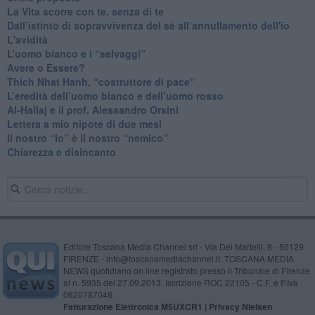
​La Vita scorre con te, senza di te
​Dall’istinto di sopravvivenza del sé all’annullamento dell'io
L'avidità
​L’uomo bianco e i “selvaggi”
​Avere o Essere?
​Thich Nhat Hanh, “costruttore di pace“
​L’eredità dell’uomo bianco e dell’uomo rosso
Al-Hallaj e il prof. Alessandro Orsini
​Lettera a mio nipote di due mesi
​Il nostro “Io” è il nostro “nemico”
​Chiarezza e disincanto
Editore Toscana Media Channel srl - Via Dei Martelli, 8 - 50129
FIRENZE - info@toscanamediachannel.it. TOSCANA MEDIA
NEWS quotidiano on line registrato presso il Tribunale di Firenze
al n. 5935 del 27.09.2013. Iscrizione ROC 22105 - C.F. e P.Iva
0620787048
Fatturazione Elettronica M5UXCR1 |
Privacy Nielsen