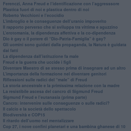
​Ferenczi, Anna Freud e l’identificazione con l’aggresssore
Plastica fuori di noi e plastica dentro di noi
​Roberto Vecchioni e l’ecocidio
​L’imbroglio e le conseguenze dell’uranio impoverito
​Il rapporto perverso che si sviluppa tra vittima e aguzzino
L’erotomania, la dipendenza affettiva e la co-dipendenza
​Dio è gay o il potere di “Dio-Patria-Famiglia” è gay?
​Gli uomini sono guidati dalla propaganda, la Natura è guidata
dai fatti
La dipendenza dall’istituzione fa male
​Freud e la guerra che uccide i figli
​Diventare Maestro di se stesso prima di insegnare ad un altro
L’importanza della formazione nel diventare genitori
Riflessioni sulle radici del “male” di Freud
​La storia ancestrale e la primissima relazione con la madre
​La resistibile ascesa del cancro di Sigmund Freud
Sigmund Freud e l’eutanasia (prima parte)
Cancro: intervenire sulle conseguenze o sulle radici?
​Il calcio e la società dello spettacolo
Biodiversità e COP15
​Il ritardo dell’uomo nel mentalizzare
​Cop 27, i nove confini planetari e una bambina ghanese di 10