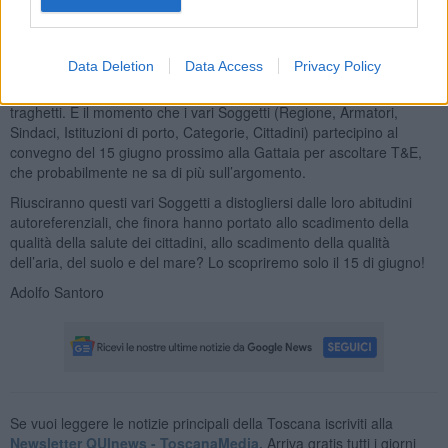
riprendersela o alzare il prezzo, lasciando l'operatore scoperto;
pagare 10 milioni all’anno per noleggiare una nave significa
spendere, in 5 anni, l’equivalente del valore d'acquisto della nave
stessa, senza però possederla alla fine.
Data Deletion
Data Access
Privacy Policy
È dunque, caro G., il momento per passare all’elettrificazione dei
traghetti. È il momento che i vari Soggetti (Regione, Armatori,
Sindaci, Istituzioni di porto, Categorie, Cittadini) partecipino al
convegno del 15 giugno prossimo alla Gattaia per ascoltare T&E,
che probabilmente ne sa di più sull’argomento.
Riusciranno questi vari Soggetti a distogliersi dalle loro abitudini
autoreferenziali, che finora hanno portato allo scadimento della
qualità della salute dei cittadini, allo scadimento della qualità
dell’aria, del suolo e del mare? Lo scopriremo solo il 15 di giugno!
Adolfo Santoro
Se vuoi leggere le notizie principali della Toscana iscriviti alla
Newsletter QUInews - ToscanaMedia.
Arriva gratis tutti i giorni