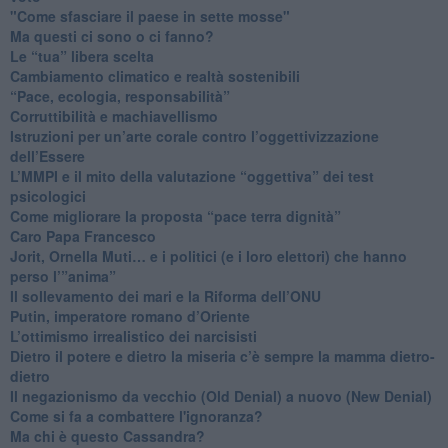
"Come sfasciare il paese in sette mosse"
​Ma questi ci sono o ci fanno?
​Le “tua” libera scelta
Cambiamento climatico e realtà sostenibili
“Pace, ecologia, responsabilità”
​Corruttibilità e machiavellismo
Istruzioni per un’arte corale contro l’oggettivizzazione
dell’Essere
​L’MMPI e il mito della valutazione “oggettiva” dei test
psicologici
Come migliorare la proposta “pace terra dignità”
Caro Papa Francesco
​Jorit, Ornella Muti… e i politici (e i loro elettori) che hanno
perso l’”anima”
​Il sollevamento dei mari e la Riforma dell’ONU
Putin, imperatore romano d’Oriente
​L’ottimismo irrealistico dei narcisisti
​Dietro il potere e dietro la miseria c’è sempre la mamma dietro-
dietro
Il negazionismo da vecchio (Old Denial) a nuovo (New Denial)
Come si fa a combattere l'ignoranza?
Ma chi è questo Cassandra?