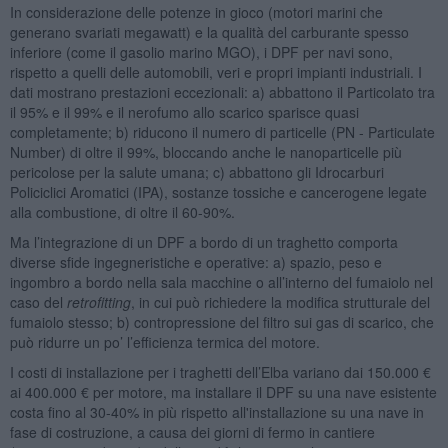
In considerazione delle potenze in gioco (motori marini che
generano svariati megawatt) e la qualità del carburante spesso
inferiore (come il gasolio marino MGO), i DPF per navi sono,
rispetto a quelli delle automobili, veri e propri impianti industriali. I
dati mostrano prestazioni eccezionali: a) abbattono il Particolato tra
il 95% e il 99% e il nerofumo allo scarico sparisce quasi
completamente; b) riducono il numero di particelle (PN - Particulate
Number) di oltre il 99%, bloccando anche le nanoparticelle più
pericolose per la salute umana; c) abbattono gli Idrocarburi
Policiclici Aromatici (IPA), sostanze tossiche e cancerogene legate
alla combustione, di oltre il 60-90%.
Ma l’integrazione di un DPF a bordo di un traghetto comporta
diverse sfide ingegneristiche e operative: a) spazio, peso e
ingombro a bordo nella sala macchine o all’interno del fumaiolo nel
caso del
retrofitting
, in cui può richiedere la modifica strutturale del
fumaiolo stesso; b) contropressione del filtro sui gas di scarico, che
può ridurre un po’ l’efficienza termica del motore.
I costi di installazione per i traghetti dell’Elba variano dai 150.000 €
ai 400.000 € per motore, ma installare il DPF su una nave esistente
costa fino al 30-40% in più rispetto all'installazione su una nave in
fase di costruzione, a causa dei giorni di fermo in cantiere