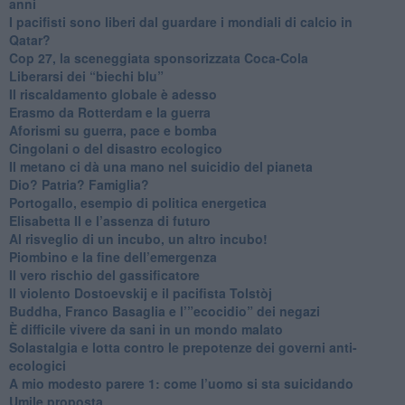
anni
​I pacifisti sono liberi dal guardare i mondiali di calcio in
Qatar?
​Cop 27, la sceneggiata sponsorizzata Coca-Cola
​Liberarsi dei “biechi blu”
Il riscaldamento globale è adesso
​Erasmo da Rotterdam e la guerra
​Aforismi su guerra, pace e bomba
Cingolani o del disastro ecologico
​Il metano ci dà una mano nel suicidio del pianeta
​Dio? Patria? Famiglia?
Portogallo, esempio di politica energetica
​Elisabetta II e l’assenza di futuro
Al risveglio di un incubo, un altro incubo!
​Piombino e la fine dell’emergenza
​Il vero rischio del gassificatore
​Il violento Dostoevskij e il pacifista Tolstòj
​Buddha, Franco Basaglia e l’”ecocidio” dei negazi
​È difficile vivere da sani in un mondo malato
Solastalgia e lotta contro le prepotenze dei governi anti-
ecologici
​A mio modesto parere 1: come l’uomo si sta suicidando
​Umile proposta