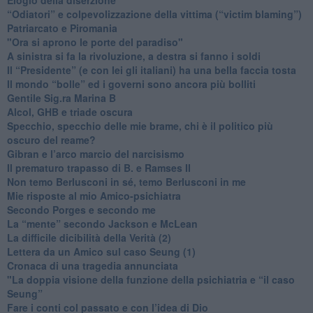
“Odiatori” e colpevolizzazione della vittima (“victim blaming”)
​Patriarcato e Piromania
"Ora si aprono le porte del paradiso"
​A sinistra si fa la rivoluzione, a destra si fanno i soldi
​Il “Presidente” (e con lei gli italiani) ha una bella faccia tosta
​Il mondo “bolle” ed i governi sono ancora più bolliti
​Gentile Sig.ra Marina B
​Alcol, GHB e triade oscura
​Specchio, specchio delle mie brame, chi è il politico più
oscuro del reame?
​Gibran e l’arco marcio del narcisismo
​Il prematuro trapasso di B. e Ramses II
​Non temo Berlusconi in sé, temo Berlusconi in me
​Mie risposte al mio Amico-psichiatra
​Secondo Porges e secondo me
​La “mente” secondo Jackson e McLean
La difficile dicibilità della Verità (2)
​Lettera da un Amico sul caso Seung (1)
​Cronaca di una tragedia annunciata
"​La doppia visione della funzione della psichiatria e “il caso
Seung”
​Fare i conti col passato e con l’idea di Dio