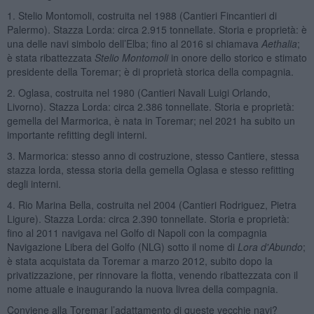
1. Stelio Montomoli, costruita nel 1988 (Cantieri Fincantieri di
Palermo). Stazza Lorda: circa 2.915 tonnellate. Storia e proprietà: è
una delle navi simbolo dell’Elba; fino al 2016 si chiamava
Aethalia
;
è stata ribattezzata
Stelio Montomoli
in onore dello storico e stimato
presidente della Toremar; è di proprietà storica della compagnia.
2. Oglasa, costruita nel 1980 (Cantieri Navali Luigi Orlando,
Livorno). Stazza Lorda: circa 2.386 tonnellate. Storia e proprietà:
gemella del Marmorica, è nata in Toremar; nel 2021 ha subito un
importante refitting degli interni.
3. Marmorica: stesso anno di costruzione, stesso Cantiere, stessa
stazza lorda, stessa storia della gemella Oglasa e stesso refitting
degli interni.
4. Rio Marina Bella, costruita nel 2004 (Cantieri Rodriguez, Pietra
Ligure). Stazza Lorda: circa 2.390 tonnellate. Storia e proprietà:
fino al 2011 navigava nel Golfo di Napoli con la compagnia
Navigazione Libera del Golfo (NLG) sotto il nome di
Lora d'Abundo
;
è stata acquistata da Toremar a marzo 2012, subito dopo la
privatizzazione, per rinnovare la flotta, venendo ribattezzata con il
nome attuale e inaugurando la nuova livrea della compagnia.
Conviene alla Toremar l’adattamento di queste vecchie navi?