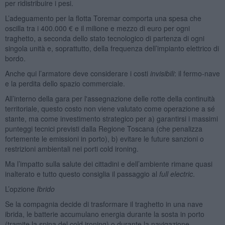
per ridistribuire i pesi.
L’adeguamento per la flotta Toremar comporta una spesa che
oscilla tra i 400.000 € e il milione e mezzo di euro per ogni
traghetto, a seconda dello stato tecnologico di partenza di ogni
singola unità e, soprattutto, della frequenza dell’impianto elettrico di
bordo.
Anche qui l’armatore deve considerare i costi
invisibili
: il fermo-nave
e la perdita dello spazio commerciale.
All’interno della gara per l'assegnazione delle rotte della continuità
territoriale, questo costo non viene valutato come operazione a sé
stante, ma come investimento strategico per a) garantirsi i massimi
punteggi tecnici previsti dalla Regione Toscana (che penalizza
fortemente le emissioni in porto), b) evitare le future sanzioni o
restrizioni ambientali nei porti cold ironing.
Ma l’impatto sulla salute dei cittadini e dell’ambiente rimane quasi
inalterato e tutto questo consiglia il passaggio al
full electric
.
L’opzione
Ibrido
Se la compagnia decide di trasformare il traghetto in una nave
ibrida, le batterie accumulano energia durante la sosta in porto
(tramite la spina del cold ironing) o durante la navigazione