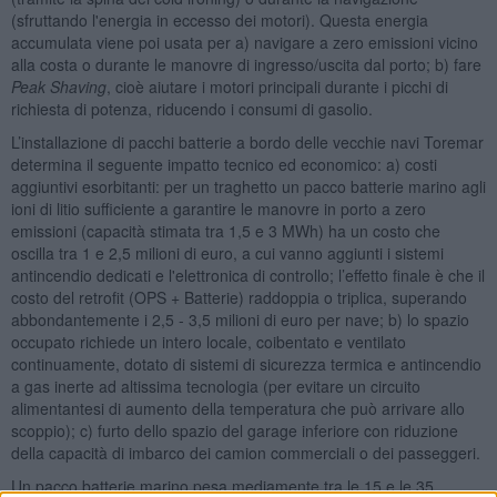
(sfruttando l'energia in eccesso dei motori). Questa energia
accumulata viene poi usata per a) navigare a zero emissioni vicino
alla costa o durante le manovre di ingresso/uscita dal porto; b) fare
Peak Shaving
, cioè aiutare i motori principali durante i picchi di
richiesta di potenza, riducendo i consumi di gasolio.
L’installazione di pacchi batterie a bordo delle vecchie navi Toremar
determina il seguente impatto tecnico ed economico: a) costi
aggiuntivi esorbitanti: per un traghetto un pacco batterie marino agli
ioni di litio sufficiente a garantire le manovre in porto a zero
emissioni (capacità stimata tra 1,5 e 3 MWh) ha un costo che
oscilla tra 1 e 2,5 milioni di euro, a cui vanno aggiunti i sistemi
antincendio dedicati e l'elettronica di controllo; l’effetto finale è che il
costo del retrofit (OPS + Batterie) raddoppia o triplica, superando
abbondantemente i 2,5 - 3,5 milioni di euro per nave; b) lo spazio
occupato richiede un intero locale, coibentato e ventilato
continuamente, dotato di sistemi di sicurezza termica e antincendio
a gas inerte ad altissima tecnologia (per evitare un circuito
alimentantesi di aumento della temperatura che può arrivare allo
scoppio); c) furto dello spazio del garage inferiore con riduzione
della capacità di imbarco dei camion commerciali o dei passeggeri.
Un pacco batterie marino pesa mediamente tra le 15 e le 35