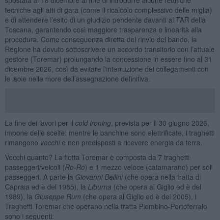
tecniche agli atti di gara (come il ricalcolo complessivo delle miglia)
e di attendere l’esito di un giudizio pendente davanti al TAR della
Toscana, garantendo così maggiore trasparenza e linearità alla
procedura. Come conseguenza diretta del rinvio del bando, la
Regione ha dovuto sottoscrivere un accordo transitorio con l’attuale
gestore (Toremar) prolungando la concessione in essere fino al 31
dicembre 2026, così da evitare l'interruzione dei collegamenti con
le isole nelle more dell’assegnazione definitiva.
La fine dei lavori per il
cold ironing
, prevista per il 30 giugno 2026,
impone delle scelte: mentre le banchine sono elettrificate, i traghetti
rimangono
vecchi
e non predisposti a ricevere energia da terra.
Vecchi quanto? La flotta Toremar è composta da 7 traghetti
passeggeri/veicoli (
Ro-Ro
) e 1 mezzo veloce (catamarano) per soli
passeggeri. A parte la
Giovanni Bellini
(che opera nella tratta di
Capraia ed è del 1985), la
Liburna
(che opera al Giglio ed è del
1989), la
Giuseppe Rum
(che opera al Giglio ed è del 2005), i
Traghetti Toremar che operano nella tratta Piombino-Portoferraio
sono i seguenti: