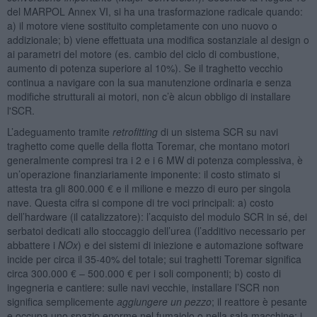
del MARPOL Annex VI, si ha una trasformazione radicale quando:
a) il motore viene sostituito completamente con uno nuovo o
addizionale; b) viene effettuata una modifica sostanziale al design o
ai parametri del motore (es. cambio del ciclo di combustione,
aumento di potenza superiore al 10%). Se il traghetto vecchio
continua a navigare con la sua manutenzione ordinaria e senza
modifiche strutturali ai motori, non c’è alcun obbligo di installare
l'SCR.
L’adeguamento tramite
retrofitting
di un sistema SCR su navi
traghetto come quelle della flotta Toremar, che montano motori
generalmente compresi tra i 2 e i 6 MW di potenza complessiva, è
un’operazione finanziariamente imponente: il costo stimato si
attesta tra gli 800.000 € e il milione e mezzo di euro per singola
nave. Questa cifra si compone di tre voci principali: a) costo
dell’hardware (il catalizzatore): l’acquisto del modulo SCR in sé, dei
serbatoi dedicati allo stoccaggio dell’urea (l’additivo necessario per
abbattere i
NOx
) e dei sistemi di iniezione e automazione software
incide per circa il 35-40% del totale; sui traghetti Toremar significa
circa 300.000 € – 500.000 € per i soli componenti; b) costo di
ingegneria e cantiere: sulle navi vecchie, installare l’SCR non
significa semplicemente
aggiungere un pezzo
; il reattore è pesante
e occupa uno spazio enorme nel fumaiolo o nella sala macchine; i