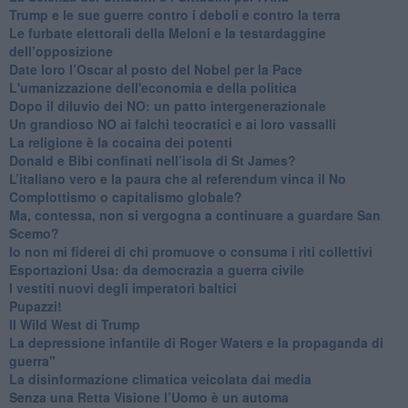
Trump e le sue guerre contro i deboli e contro la terra
​Le furbate elettorali della Meloni e la testardaggine
dell’opposizione
​Date loro l’Oscar al posto del Nobel per la Pace
L'umanizzazione dell'economia e della politica
​Dopo il diluvio dei NO: un patto intergenerazionale
​Un grandioso NO ai falchi teocratici e ai loro vassalli
La religione è la cocaina dei potenti
Donald e Bibi confinati nell’isola di St James?
L’italiano vero e la paura che al referendum vinca il No
​Complottismo o capitalismo globale?
​Ma, contessa, non si vergogna a continuare a guardare San
Scemo?
​Io non mi fiderei di chi promuove o consuma i riti collettivi
Esportazioni Usa: da democrazia a guerra civile
​I vestiti nuovi degli imperatori baltici
​Pupazzi!
​Il Wild West di Trump
​La depressione infantile di Roger Waters e la propaganda di
guerra"
​La disinformazione climatica veicolata dai media
Senza una Retta Visione l’Uomo è un automa