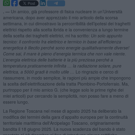
. —
Un amico, già professore di fisica nucleare in un’Università
americana, dopo aver apprezzato il mio articolo della scorsa
settimana, in cui dimostravo la percorribilità dell’ipotesi dei traghetti
elettrici rispetto alla scelta ibrida e la convenienza a lungo termine
della scelta dei traghetti elettrici, mi ha scritto:
Un solo appunto
tecnico: il confronto fra elettrico e termico in base all’efficienza
energetica è illecito perché sono energie qualitativamente diverse!
Come sai, il mare è pieno d'energia termica che non vale niente.
L’energia elettrica delle batterie è la più preziosa perché a
temperatura praticamente infinita … la radiazione solare, pure
elettrica, a 5000 gradi è molto utile …
Lo ringrazio e cerco di
riassumere, in modo semplice, le ragioni più ampie che impongono
la scelta dell’elettrificazione della tratta Piombino-Portoferraio. Ma,
purtroppo per il mio amico G. (che legge solo le prime righe dei
miei articoli) pur cercando la semplicità, non posso fare a meno di
essere lungo.
La Regione Toscana nel mese di agosto 2025 ha deliberato la
modifica dei termini della gara d’appalto europea per la continuità
territoriale marittima dell'Arcipelago Toscano, originariamente
bandita il 18 giugno 2025. La nuova scadenza del bando è stato
spostata al 18 dicembre al fine di introdurre alcune rettifiche