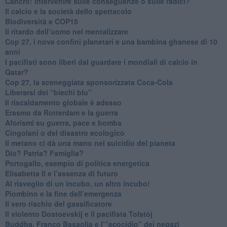
Cancro: intervenire sulle conseguenze o sulle radici?
​Il calcio e la società dello spettacolo
Biodiversità e COP15
​Il ritardo dell’uomo nel mentalizzare
​Cop 27, i nove confini planetari e una bambina ghanese di 10
anni
​I pacifisti sono liberi dal guardare i mondiali di calcio in
Qatar?
​Cop 27, la sceneggiata sponsorizzata Coca-Cola
​Liberarsi dei “biechi blu”
Il riscaldamento globale è adesso
​Erasmo da Rotterdam e la guerra
​Aforismi su guerra, pace e bomba
Cingolani o del disastro ecologico
​Il metano ci dà una mano nel suicidio del pianeta
​Dio? Patria? Famiglia?
Portogallo, esempio di politica energetica
​Elisabetta II e l’assenza di futuro
Al risveglio di un incubo, un altro incubo!
​Piombino e la fine dell’emergenza
​Il vero rischio del gassificatore
​Il violento Dostoevskij e il pacifista Tolstòj
​Buddha, Franco Basaglia e l’”ecocidio” dei negazi