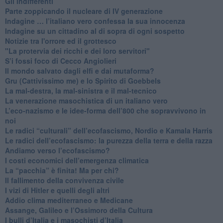
​Gli indifferenti
Parte zoppicando il nucleare di IV generazione
​Indagine … l’italiano vero confessa la sua innocenza
Indagine su un cittadino al di sopra di ogni sospetto
Notizie tra l'orrore ed il grottesco
"La protervia dei ricchi e dei loro servitori"
S’i fossi foco di Cecco Angiolieri
​Il mondo salvato dagli elfi e dai mutaforma?
Gru (Cattivissimo me) e lo Spirito di Goebbels
​La mal-destra, la mal-sinistra e il mal-tecnico
​La venerazione masochistica di un italiano vero
​L’eco-nazismo e le idee-forma dell’800 che sopravvivono in
noi
​Le radici “culturali” dell’ecofascismo, Nordio e Kamala Harris
Le radici dell’ecofascismo: la purezza della terra e della razza
Andiamo verso l’ecofascismo?
I costi economici dell’emergenza climatica
​La “pacchia” è finita! Ma per chi?
​Il fallimento della convivenza civile
​I vizi di Hitler e quelli degli altri
Addio clima mediterraneo e Medicane
​Assange, Galileo e l’Ossimoro della Cultura
​I bulli d’Italia e i masochisti d’Italia