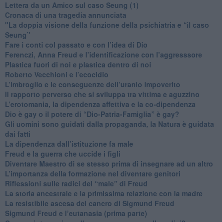
​Lettera da un Amico sul caso Seung (1)
​Cronaca di una tragedia annunciata
"​La doppia visione della funzione della psichiatria e “il caso
Seung”
​Fare i conti col passato e con l’idea di Dio
​Ferenczi, Anna Freud e l’identificazione con l’aggresssore
Plastica fuori di noi e plastica dentro di noi
​Roberto Vecchioni e l’ecocidio
​L’imbroglio e le conseguenze dell’uranio impoverito
​Il rapporto perverso che si sviluppa tra vittima e aguzzino
L’erotomania, la dipendenza affettiva e la co-dipendenza
​Dio è gay o il potere di “Dio-Patria-Famiglia” è gay?
​Gli uomini sono guidati dalla propaganda, la Natura è guidata
dai fatti
La dipendenza dall’istituzione fa male
​Freud e la guerra che uccide i figli
​Diventare Maestro di se stesso prima di insegnare ad un altro
L’importanza della formazione nel diventare genitori
Riflessioni sulle radici del “male” di Freud
​La storia ancestrale e la primissima relazione con la madre
​La resistibile ascesa del cancro di Sigmund Freud
Sigmund Freud e l’eutanasia (prima parte)