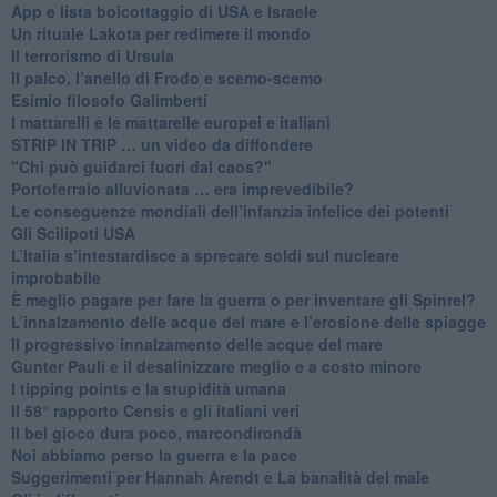
App e lista boicottaggio di USA e Israele
​Un rituale Lakota per redimere il mondo
Il terrorismo di Ursula
​Il palco, l’anello di Frodo e scemo-scemo
Esimio filosofo Galimberti
​I mattarelli e le mattarelle europei e italiani
​STRIP IN TRIP … un video da diffondere
"Chi può guidarci fuori dal caos?"
​Portoferraio alluvionata … era imprevedibile?
Le conseguenze mondiali dell’infanzia infelice dei potenti
​Gli Scilipoti USA
L’Italia s’intestardisce a sprecare soldi sul nucleare
improbabile
È meglio pagare per fare la guerra o per inventare gli Spinrel?
​L’innalzamento delle acque del mare e l’erosione delle spiagge
​Il progressivo innalzamento delle acque del mare
​Gunter Pauli e il desalinizzare meglio e a costo minore
I tipping points e la stupidità umana
​Il 58° rapporto Censis e gli italiani veri
​Il bel gioco dura poco, marcondirondà
Noi abbiamo perso la guerra e la pace
Suggerimenti per Hannah Arendt e La banalità del male