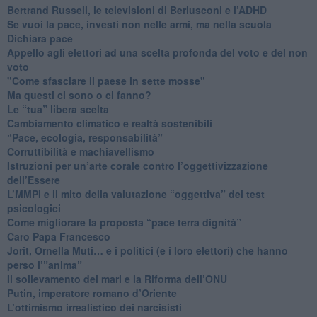
​Bertrand Russell, le televisioni di Berlusconi e l’ADHD
​Se vuoi la pace, investi non nelle armi, ma nella scuola
​Dichiara pace
​Appello agli elettori ad una scelta profonda del voto e del non
voto
"Come sfasciare il paese in sette mosse"
​Ma questi ci sono o ci fanno?
​Le “tua” libera scelta
Cambiamento climatico e realtà sostenibili
“Pace, ecologia, responsabilità”
​Corruttibilità e machiavellismo
Istruzioni per un’arte corale contro l’oggettivizzazione
dell’Essere
​L’MMPI e il mito della valutazione “oggettiva” dei test
psicologici
Come migliorare la proposta “pace terra dignità”
Caro Papa Francesco
​Jorit, Ornella Muti… e i politici (e i loro elettori) che hanno
perso l’”anima”
​Il sollevamento dei mari e la Riforma dell’ONU
Putin, imperatore romano d’Oriente
​L’ottimismo irrealistico dei narcisisti