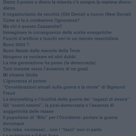
​Dietro il potere e dietro la miseria c’è sempre la mamma dietro-
dietro
Il negazionismo da vecchio (Old Denial) a nuovo (New Denial)
Come si fa a combattere l'ignoranza?
Ma chi è questo Cassandra?
Immaginare le conseguenze delle scelte energetiche
​Fuochi d’artificio e fuochi veri in un mondo maschilista
Buon 2024 ?
​Buon Natale dalle macerie della Terra
​Idrogeno vs nucleare ed altri dubbi
​La mia generazione ha perso (la democrazia)
​Tutti insieme verso l’aumento di tre gradi
Mi chiamo Giulia
L’ignoranza al potere
​“Considerazioni attuali sulla guerra e la morte" di Sigmund
Freud
​Lo storytelling e l’inutilità della guerra dei “ragazzi di destra”
​Gli “eventi esterni”, la post-democrazia e l’assenza di
soggettività delle masse
​Il populismo di “Bibi” per l’Occidente: portare la guerra
dovunque
​Che roba, contessa!... con i “fasci” non ci parlo
La pubblicità e il Kali Yuga