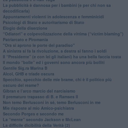
​La pubblicità è dannosa per i bambini (e per chi non sa
decodificarla)
​Appuntamenti violenti in adolescenza e femminicidi
​Psicologi di Stato e autoritarismo di Stato
Elogio della diserzione
“Odiatori” e colpevolizzazione della vittima (“victim blaming”)
​Patriarcato e Piromania
"Ora si aprono le porte del paradiso"
​A sinistra si fa la rivoluzione, a destra si fanno i soldi
​Il “Presidente” (e con lei gli italiani) ha una bella faccia tosta
​Il mondo “bolle” ed i governi sono ancora più bolliti
​Gentile Sig.ra Marina B
​Alcol, GHB e triade oscura
​Specchio, specchio delle mie brame, chi è il politico più
oscuro del reame?
​Gibran e l’arco marcio del narcisismo
​Il prematuro trapasso di B. e Ramses II
​Non temo Berlusconi in sé, temo Berlusconi in me
​Mie risposte al mio Amico-psichiatra
​Secondo Porges e secondo me
​La “mente” secondo Jackson e McLean
La difficile dicibilità della Verità (2)