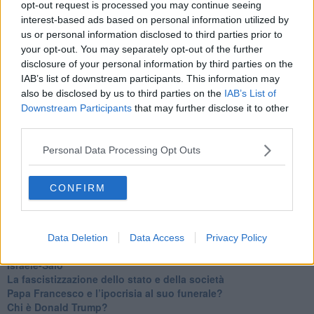
opt-out request is processed you may continue seeing
​Un chiarimento, Chris Hedges e qualche domanda
interest-based ads based on personal information utilized by
Il velleitarismo di Trump, dell’UE e di Darwin
us or personal information disclosed to third parties prior to
​Karen Horney e il ponte sullo Stretto
your opt-out. You may separately opt-out of the further
​I bulli vanno isolati
disclosure of your personal information by third parties on the
L’invertebrata von der Leyen e il Lula-risk
IAB’s list of downstream participants. This information may
Trump soffre, la Corte dell'Aia è viva
also be disclosed by us to third parties on the
IAB’s List of
​Il Nobel per la pace a Trump o all’Albanese? Questo è il
Downstream Participants
that may further disclose it to other
problema!
third parties.
​Alessandro Orsini e la tetrade oscura del sionismo
​Hilsenrath e le 9 omotipie tra Nazismo, Sionismo e
Personal Data Processing Opt Outs
Americanismo" (4^ parte)
​Il terrore di Netanyahu e la strategia della tensione
Il mito della democratica Israele (prima parte)
CONFIRM
​Finale di partita?
​Il voto del referendum e i due genocidi
Il decreto il-libertà e in-sicurezza
Tu vuo’ fa l’americano con la legge spara-tutto!
Data Deletion
Data Access
Privacy Policy
La poesia contro gli orrori di CISL, Governo e sionisti
Israele-Salò
​La fascistizzazione dello stato e della società
Papa Francesco e l’ipocrisia al suo funerale?
​Chi è Donald Trump?