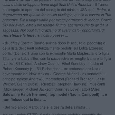
casa e dello sviluppo urbano degli Stati Uniti d’America
– il Turner
ha pregato in apertura del consiglio dei ministri USA così:
Padre, ti
ringraziamo per questo fantastico privilegio, quello di essere in Tua
presenza. Dio ti ringraziamo per averci permesso di vedere. Grazie
Dio per averci dato il presidente Trump, speriamo che tu gli dia la
saggezza. Noi oggi ti ringraziamo di averci dato l’opportunità di
ripristinare la fede
nel nostro paese
) ...
- di Jeffrey Epstein (morto suicida dopo le accuse di pedofilia) e
della lista dei clienti potenzialmente pedofili sul Lolita Express:
politici (Donald Trump con la ex-moglie Marla Maples, la loro figlia
Tiffany e la baby-sitter, con la successiva ex-moglie Ivana e la figlia
Ivanka, Bill Clinton, Andrew Cuomo, Ethel Kennedy - madre di
Robert Kennedy jr -, Bill Richardson - ex ambasciatore Usa e
governatore del New Mexico -, George Mitchell - ex senatore, il
principe inglese Andrew), imprenditori (Richard Brenson, Leslie
Wexner, Glenn Dubin), scienziati (Stephen Hawking), musicanti
(Mick Jagger, Michael Jackson, Courtney Love), attori (
Alec
Baldwin
e
Ralph Fiennes), top model (Naomi Campbell) … e
non finisce qui la lista …
- del mio amico Mario, che è la destra della sinistra …
Ma poi il video STRIP IN sulle tendenze pedofilo-necrofile dei