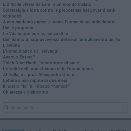
​È difficile vivere da sani in un mondo malato
Solastalgia e lotta contro le prepotenze dei governi anti-
ecologici
​A mio modesto parere 1: come l’uomo si sta suicidando
​Umile proposta
​La Vita scorre con te, senza di te
​Dall’istinto di sopravvivenza del sé all’annullamento dell'io
L'avidità
​L’uomo bianco e i “selvaggi”
​Avere o Essere?
​Thich Nhat Hanh, “costruttore di pace“
​L’eredità dell’uomo bianco e dell’uomo rosso
Al-Hallaj e il prof. Alessandro Orsini
​Lettera a mio nipote di due mesi
​Il nostro “Io” è il nostro “nemico”
​Chiarezza e disincanto