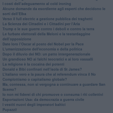
​I costi dell’adeguamento al cold ironing
Alcune domande da esordiente agli esperti che decidono le
sorti dell’Elba
Verso il full electric a gestione pubblica dei traghetti​
​La Scienza dei Cittadini e i Cittadini per l’Aria
Trump e le sue guerre contro i deboli e contro la terra
​Le furbate elettorali della Meloni e la testardaggine
dell’opposizione
​Date loro l’Oscar al posto del Nobel per la Pace
L'umanizzazione dell'economia e della politica
​Dopo il diluvio dei NO: un patto intergenerazionale
​Un grandioso NO ai falchi teocratici e ai loro vassalli
La religione è la cocaina dei potenti
Donald e Bibi confinati nell’isola di St James?
L’italiano vero e la paura che al referendum vinca il No
​Complottismo o capitalismo globale?
​Ma, contessa, non si vergogna a continuare a guardare San
Scemo?
​Io non mi fiderei di chi promuove o consuma i riti collettivi
Esportazioni Usa: da democrazia a guerra civile
​I vestiti nuovi degli imperatori baltici
​Pupazzi!