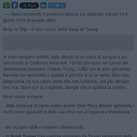
. —
Stavo scrivendo il prossimo blog su
La riccanza
, ma poi mi è
giunto il link di questo video.
Strip in Trip - Il vero volto della Gaza di Trump
In esso vengono svelati, sullo sfondo di un mare di sangue e sul
sottofondo di
California dreamink
, i bimbi che sono nel
tunnel del
divertimento
balneare: l’obeso Trump, il Bibi con le armi giocattolo,
Kamala con secchiello e paletta e poi che si fa un selfie, Elon che
piagnucola col suo razzo-pene che non funziona, Joe più ubriaco
che mai, Mark con la maglietta, Giorgia che si spalma la crema …
Avrei voluto scrivere
- della
riccanza
(il canto-teatro-autore Gian Piero Alloisio apostrofa i
ricchi come
sguaiati
) e della sua rima con
arroganza
e
tracotanza
…
- dei riccastri USA e nostrani (Santanché),
- di
Scott Turner
(l’ex-pastore nominato da Trump
segretario della