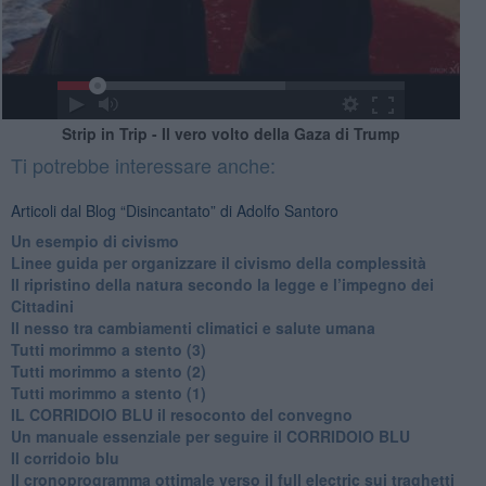
Strip in Trip - Il vero volto della Gaza di Trump
Ti potrebbe interessare anche:
Articoli dal Blog “Disincantato” di Adolfo Santoro
​Un esempio di civismo
​Linee guida per organizzare il civismo della complessità
​Il ripristino della natura secondo la legge e l’impegno dei
Cittadini
Il nesso tra cambiamenti climatici e salute umana
Tutti morimmo a stento (3)
Tutti morimmo a stento (2)
​Tutti morimmo a stento (1)
IL CORRIDOIO BLU il resoconto del convegno
Un manuale essenziale per seguire il CORRIDOIO BLU
Il corridoio blu
​Il cronoprogramma ottimale verso il full electric sui traghetti