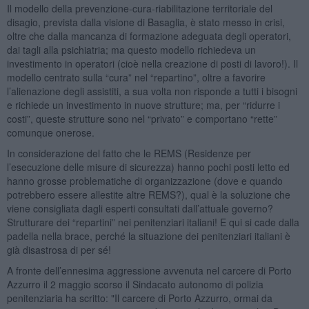
Il modello della prevenzione-cura-riabilitazione territoriale del
disagio, prevista dalla visione di Basaglia, è stato messo in crisi,
oltre che dalla mancanza di formazione adeguata degli operatori,
dai tagli alla psichiatria; ma questo modello richiedeva un
investimento in operatori (cioè nella creazione di posti di lavoro!). Il
modello centrato sulla “cura” nel “repartino”, oltre a favorire
l’alienazione degli assistiti, a sua volta non risponde a tutti i bisogni
e richiede un investimento in nuove strutture; ma, per “ridurre i
costi”, queste strutture sono nel “privato” e comportano “rette”
comunque onerose.
In considerazione del fatto che le REMS (Residenze per
l’esecuzione delle misure di sicurezza) hanno pochi posti letto ed
hanno grosse problematiche di organizzazione (dove e quando
potrebbero essere allestite altre REMS?), qual è la soluzione che
viene consigliata dagli esperti consultati dall’attuale governo?
Strutturare dei “repartini” nei penitenziari italiani! E qui si cade dalla
padella nella brace, perché la situazione dei penitenziari italiani è
già disastrosa di per sé!
A fronte dell’ennesima aggressione avvenuta nel carcere di Porto
Azzurro il 2 maggio scorso il Sindacato autonomo di polizia
penitenziaria ha scritto: "Il carcere di Porto Azzurro, ormai da