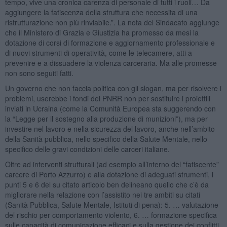
tempo, vive una cronica carenza di personale di tutti i ruoli… Da
aggiungere la fatiscenza della struttura che necessita di una
ristrutturazione non più rinviabile.”. La nota del Sindacato aggiunge
che il Ministero di Grazia e Giustizia ha promesso da mesi la
dotazione di corsi di formazione e aggiornamento professionale e
di nuovi strumenti di operatività, come le telecamere, atti a
prevenire e a dissuadere la violenza carceraria. Ma alle promesse
non sono seguiti fatti.
Un governo che non faccia politica con gli slogan, ma per risolvere i
problemi, userebbe i fondi del PNRR non per sostituire i proiettili
inviati in Ucraina (come la Comunità Europea sta suggerendo con
la “Legge per il sostegno alla produzione di munizioni”), ma per
investire nel lavoro e nella sicurezza del lavoro, anche nell’ambito
della Sanità pubblica, nello specifico della Salute Mentale, nello
specifico delle gravi condizioni delle carceri italiane.
Oltre ad interventi strutturali (ad esempio all’interno del “fatiscente”
carcere di Porto Azzurro) e alla dotazione di adeguati strumenti, i
punti 5 e 6 del su citato articolo ben delineano quello che c’è da
migliorare nella relazione con l’assistito nei tre ambiti su citati
(Sanità Pubblica, Salute Mentale, Istituti di pena): 5. … valutazione
del rischio per comportamento violento, 6. … formazione specifica
sulle capacità di comunicazione efficaci e sulla gestione dei conflitti