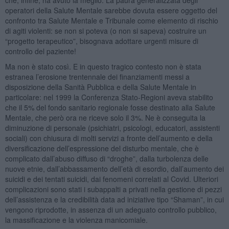
operatori della Salute Mentale sarebbe dovuta essere oggetto del
confronto tra Salute Mentale e Tribunale come elemento di rischio
di agiti violenti: se non si poteva (o non si sapeva) costruire un
“progetto terapeutico”, bisognava adottare urgenti misure di
controllo del paziente!
Ma non è stato così. E in questo tragico contesto non è stata
estranea l’erosione trentennale dei finanziamenti messi a
disposizione della Sanità Pubblica e della Salute Mentale in
particolare: nel 1999 la Conferenza Stato-Regioni aveva stabilito
che il 5% del fondo sanitario regionale fosse destinato alla Salute
Mentale, che però ora ne riceve solo il 3%. Ne è conseguita la
diminuzione di personale (psichiatri, psicologi, educatori, assistenti
sociali) con chiusura di molti servizi a fronte dell’aumento e della
diversificazione dell’espressione del disturbo mentale, che è
complicato dall’abuso diffuso di “droghe”, dalla turbolenza delle
nuove etnie, dall’abbassamento dell’età di esordio, dall’aumento dei
suicidi e dei tentati suicidi, dai fenomeni correlati al Covid. Ulteriori
complicazioni sono stati i subappalti a privati nella gestione di pezzi
dell’assistenza e la credibilità data ad iniziative tipo “Shaman”, in cui
vengono riprodotte, in assenza di un adeguato controllo pubblico,
la massificazione e la violenza manicomiale.