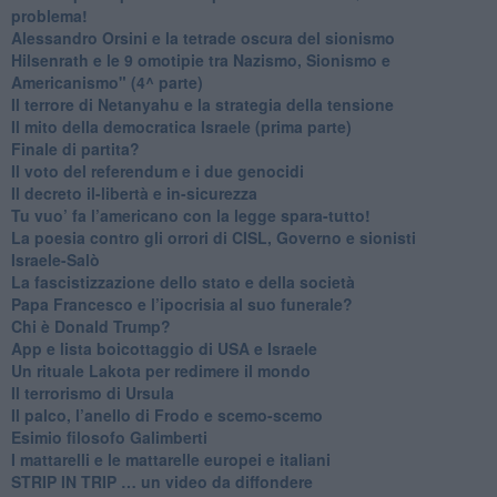
problema!
​Alessandro Orsini e la tetrade oscura del sionismo
​Hilsenrath e le 9 omotipie tra Nazismo, Sionismo e
Americanismo" (4^ parte)
​Il terrore di Netanyahu e la strategia della tensione
Il mito della democratica Israele (prima parte)
​Finale di partita?
​Il voto del referendum e i due genocidi
Il decreto il-libertà e in-sicurezza
Tu vuo’ fa l’americano con la legge spara-tutto!
La poesia contro gli orrori di CISL, Governo e sionisti
Israele-Salò
​La fascistizzazione dello stato e della società
Papa Francesco e l’ipocrisia al suo funerale?
​Chi è Donald Trump?
App e lista boicottaggio di USA e Israele
​Un rituale Lakota per redimere il mondo
Il terrorismo di Ursula
​Il palco, l’anello di Frodo e scemo-scemo
Esimio filosofo Galimberti
​I mattarelli e le mattarelle europei e italiani
​STRIP IN TRIP … un video da diffondere