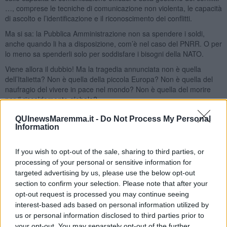
…, comprese le tecniche di comunicazione non violenta, le capacità
di ascolto e l’identificazione e il riconoscimento dei conflitti.
Ma si sa: la Pubblica Amministrazione non sa spendere i soldi,
anche quando li ha a disposizione, com’è nel caso del PNRR. O per
lo meno sa spenderli solo per soddisfare i bisogni della NATO.
Viene allora il dubbio! Ma la tragedia annunciata non è quella
dell’Italietta? Non è quella della piccola Europa? Non è quella del
naufragio del vivere in pace nel mondo? Non è quella del morire
per il riscaldamento globale?
Adolfo Santoro
QUInewsMaremma.it -
Do Not Process My Personal
Information
If you wish to opt-out of the sale, sharing to third parties, or
processing of your personal or sensitive information for
targeted advertising by us, please use the below opt-out
Se vuoi leggere le notizie principali della Toscana iscriviti alla
section to confirm your selection. Please note that after your
Newsletter QUInews - ToscanaMedia.
Arriva gratis tutti i giorni
opt-out request is processed you may continue seeing
alle 20:00 direttamente nella tua casella di posta.
interest-based ads based on personal information utilized by
us or personal information disclosed to third parties prior to
Basta cliccare
QUI
your opt-out. You may separately opt-out of the further