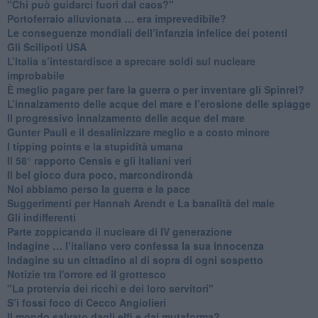
"Chi può guidarci fuori dal caos?"
​Portoferraio alluvionata … era imprevedibile?
Le conseguenze mondiali dell’infanzia infelice dei potenti
​Gli Scilipoti USA
L’Italia s’intestardisce a sprecare soldi sul nucleare
improbabile
È meglio pagare per fare la guerra o per inventare gli Spinrel?
​L’innalzamento delle acque del mare e l’erosione delle spiagge
​Il progressivo innalzamento delle acque del mare
​Gunter Pauli e il desalinizzare meglio e a costo minore
I tipping points e la stupidità umana
​Il 58° rapporto Censis e gli italiani veri
​Il bel gioco dura poco, marcondirondà
Noi abbiamo perso la guerra e la pace
Suggerimenti per Hannah Arendt e La banalità del male
​Gli indifferenti
Parte zoppicando il nucleare di IV generazione
​Indagine … l’italiano vero confessa la sua innocenza
Indagine su un cittadino al di sopra di ogni sospetto
Notizie tra l'orrore ed il grottesco
"La protervia dei ricchi e dei loro servitori"
S’i fossi foco di Cecco Angiolieri
​Il mondo salvato dagli elfi e dai mutaforma?