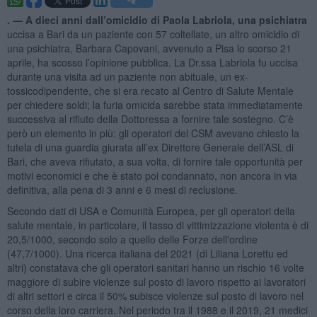
. —
A dieci anni dall’omicidio di Paola Labriola, una psichiatra
uccisa a Bari da un paziente con 57 coltellate, un altro omicidio di
una psichiatra, Barbara Capovani, avvenuto a Pisa lo scorso 21
aprile, ha scosso l’opinione pubblica. La Dr.ssa Labriola fu uccisa
durante una visita ad un paziente non abituale, un ex-
tossicodipendente, che si era recato al Centro di Salute Mentale
per chiedere soldi; la furia omicida sarebbe stata immediatamente
successiva al rifiuto della Dottoressa a fornire tale sostegno. C’è
però un elemento in più: gli operatori del CSM avevano chiesto la
tutela di una guardia giurata all’ex Direttore Generale dell’ASL di
Bari, che aveva rifiutato, a sua volta, di fornire tale opportunità per
motivi economici e che è stato poi condannato, non ancora in via
definitiva, alla pena di 3 anni e 6 mesi di reclusione.
Secondo dati di USA e Comunità Europea, per gli operatori della
salute mentale, in particolare, il tasso di vittimizzazione violenta è di
20,5/1000, secondo solo a quello delle Forze dell'ordine
(47,7/1000). Una ricerca italiana del 2021 (di Liliana Lorettu ed
altri) constatava che gli operatori sanitari hanno un rischio 16 volte
maggiore di subire violenze sul posto di lavoro rispetto ai lavoratori
di altri settori e circa il 50% subisce violenze sul posto di lavoro nel
corso della loro carriera. Nel periodo tra il 1988 e il 2019, 21 medici