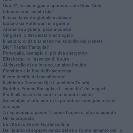
​Cop 27, la sceneggiata sponsorizzata Coca-Cola
​Liberarsi dei “biechi blu”
Il riscaldamento globale è adesso
​Erasmo da Rotterdam e la guerra
​Aforismi su guerra, pace e bomba
Cingolani o del disastro ecologico
​Il metano ci dà una mano nel suicidio del pianeta
​Dio? Patria? Famiglia?
Portogallo, esempio di politica energetica
​Elisabetta II e l’assenza di futuro
Al risveglio di un incubo, un altro incubo!
​Piombino e la fine dell’emergenza
​Il vero rischio del gassificatore
​Il violento Dostoevskij e il pacifista Tolstòj
​Buddha, Franco Basaglia e l’”ecocidio” dei negazi
​È difficile vivere da sani in un mondo malato
Solastalgia e lotta contro le prepotenze dei governi anti-
ecologici
​A mio modesto parere 1: come l’uomo si sta suicidando
​Umile proposta
​La Vita scorre con te, senza di te
​Dall’istinto di sopravvivenza del sé all’annullamento dell'io