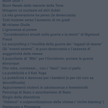
Buon 2024 ?
​Buon Natale dalle macerie della Terra
​Idrogeno vs nucleare ed altri dubbi
​La mia generazione ha perso (la democrazia)
​Tutti insieme verso l’aumento di tre gradi
Mi chiamo Giulia
L’ignoranza al potere
​“Considerazioni attuali sulla guerra e la morte" di Sigmund
Freud
​Lo storytelling e l’inutilità della guerra dei “ragazzi di destra”
​Gli “eventi esterni”, la post-democrazia e l’assenza di
soggettività delle masse
​Il populismo di “Bibi” per l’Occidente: portare la guerra
dovunque
​Che roba, contessa!... con i “fasci” non ci parlo
La pubblicità e il Kali Yuga
​La pubblicità è dannosa per i bambini (e per chi non sa
decodificarla)
​Appuntamenti violenti in adolescenza e femminicidi
​Psicologi di Stato e autoritarismo di Stato
Elogio della diserzione
“Odiatori” e colpevolizzazione della vittima (“victim blaming”)
​Patriarcato e Piromania