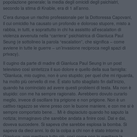
popolazione generale; la media degli omicidi degli psichiatri,
secondo la stima di Knable, era di 1 all’anno.
C’era dunque un rischio professionale per la Dottoressa Capovani,
il cui omicidio ha causato un profondo e doloroso stupore, misto a
rabbia, in tutti, e soprattutto in chi ha assistito all’escalation di
violenza avvenuta nella “carriera” psichiatrica di Gianluca Paul
Seung (e sottolineo la parola “escalation”, che significa – come
avviene in tutte le guerre – un’invasione reciproca negli spazi di
privacy).
Il cugino da parte di madre di Gianluca Paul Seung in un post
televisivo così sintetizza il suo dolore e quello della sua famiglia:
"Gianluca, mio cugino, non è uno stupido; per quel che mi riguarda,
ha molto più cervello di me. È stato tutto sbagliato fin dall’inizio,
quando ha cominciato ad avere questi problemi di testa. Ma non è
stupido: con me ha sempre ragionato. Avrebbero dovuto curarlo
meglio, invece di oscillare tra prigione e non prigione. Non è un
cattivo ragazzo se viene preso con le buone maniere, e con me si è
sempre comportato bene… Mi è dispiaciuto quando ho saputo la
notizia; immaginavo che sarebbe andata a finire così. Dai e dai,
doveva succedere. Si sapeva che sarebbe esplosa la bomba. Si
sapeva da dieci anni. Io do la colpa a chi non è stato intorno a
Gianluca; non meritava tutto ciò, così come non lo meritava la