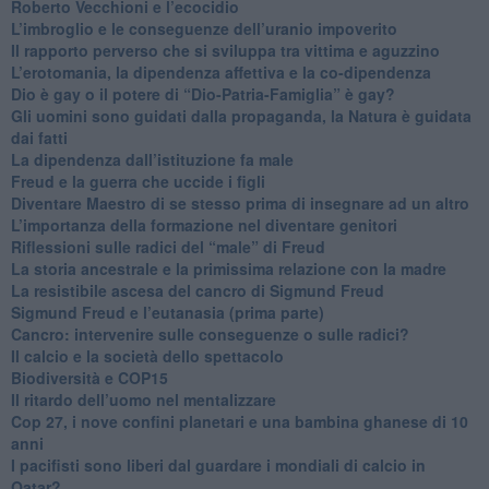
​Roberto Vecchioni e l’ecocidio
​L’imbroglio e le conseguenze dell’uranio impoverito
​Il rapporto perverso che si sviluppa tra vittima e aguzzino
L’erotomania, la dipendenza affettiva e la co-dipendenza
​Dio è gay o il potere di “Dio-Patria-Famiglia” è gay?
​Gli uomini sono guidati dalla propaganda, la Natura è guidata
dai fatti
La dipendenza dall’istituzione fa male
​Freud e la guerra che uccide i figli
​Diventare Maestro di se stesso prima di insegnare ad un altro
L’importanza della formazione nel diventare genitori
Riflessioni sulle radici del “male” di Freud
​La storia ancestrale e la primissima relazione con la madre
​La resistibile ascesa del cancro di Sigmund Freud
Sigmund Freud e l’eutanasia (prima parte)
Cancro: intervenire sulle conseguenze o sulle radici?
​Il calcio e la società dello spettacolo
Biodiversità e COP15
​Il ritardo dell’uomo nel mentalizzare
​Cop 27, i nove confini planetari e una bambina ghanese di 10
anni
​I pacifisti sono liberi dal guardare i mondiali di calcio in
Qatar?