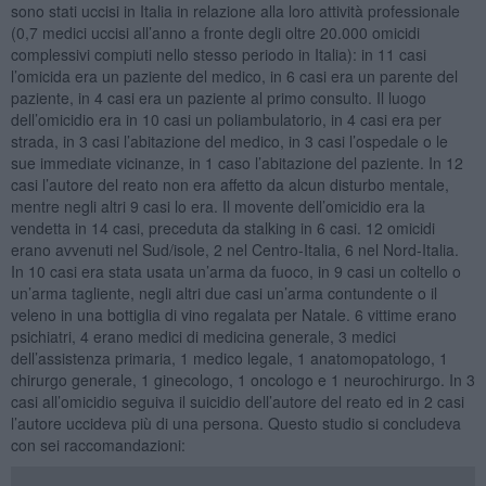
sono stati uccisi in Italia in relazione alla loro attività professionale
(0,7 medici uccisi all’anno a fronte degli oltre 20.000 omicidi
complessivi compiuti nello stesso periodo in Italia): in 11 casi
l’omicida era un paziente del medico, in 6 casi era un parente del
paziente, in 4 casi era un paziente al primo consulto. Il luogo
dell’omicidio era in 10 casi un poliambulatorio, in 4 casi era per
strada, in 3 casi l’abitazione del medico, in 3 casi l’ospedale o le
sue immediate vicinanze, in 1 caso l’abitazione del paziente. In 12
casi l’autore del reato non era affetto da alcun disturbo mentale,
mentre negli altri 9 casi lo era. Il movente dell’omicidio era la
vendetta in 14 casi, preceduta da stalking in 6 casi. 12 omicidi
erano avvenuti nel Sud/isole, 2 nel Centro-Italia, 6 nel Nord-Italia.
In 10 casi era stata usata un’arma da fuoco, in 9 casi un coltello o
un’arma tagliente, negli altri due casi un’arma contundente o il
veleno in una bottiglia di vino regalata per Natale. 6 vittime erano
psichiatri, 4 erano medici di medicina generale, 3 medici
dell’assistenza primaria, 1 medico legale, 1 anatomopatologo, 1
chirurgo generale, 1 ginecologo, 1 oncologo e 1 neurochirurgo. In 3
casi all’omicidio seguiva il suicidio dell’autore del reato ed in 2 casi
l’autore uccideva più di una persona. Questo studio si concludeva
con sei raccomandazioni: