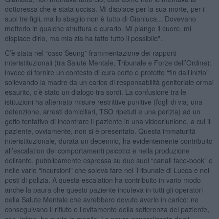
dottoressa che è stata uccisa. Mi dispiace per la sua morte, per i
suoi tre figli, ma lo sbaglio non è tutto di Gianluca... Dovevano
metterlo in qualche struttura e curarlo. Mi piange il cuore, mi
dispiace dirlo, ma mia zia ha fatto tutto il possibile".
C’è stata nel “caso Seung” frammentazione dei rapporti
interistituzionali (tra Salute Mentale, Tribunale e Forze dell’Ordine):
invece di fornire un contesto di cura certo e protetto “fin dall’inizio”
sollevando la madre da un carico di responsabilità genitoriale ormai
esaurito, c’è stato un dialogo tra sordi. La confusione tra le
istituzioni ha alternato misure restrittive punitive (fogli di via, una
detenzione, arresti domiciliari, TSO ripetuti e una perizia) ad un
goffo tentativo di incontrare il paziente in una videoriunione, a cui il
paziente, ovviamente, non si è presentato. Questa immaturità
interistituzionale, durata un decennio, ha evidentemente contribuito
all’escalation dei comportamenti psicotici e nella produzione
delirante, pubblicamente espressa su due suoi “canali face-book” e
nelle varie “incursioni” che soleva fare nel Tribunale di Lucca e nei
posti di polizia. A questa escalation ha contribuito in vario modo
anche la paura che questo paziente incuteva in tutti gli operatori
della Salute Mentale che avrebbero dovuto averlo in carico: ne
conseguivano il rifiuto e l’evitamento della sofferenza del paziente,
che, infine, ha avuto la meglio. La paura generalizzata degli