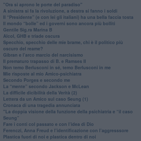
"Ora si aprono le porte del paradiso"
​A sinistra si fa la rivoluzione, a destra si fanno i soldi
​Il “Presidente” (e con lei gli italiani) ha una bella faccia tosta
​Il mondo “bolle” ed i governi sono ancora più bolliti
​Gentile Sig.ra Marina B
​Alcol, GHB e triade oscura
​Specchio, specchio delle mie brame, chi è il politico più
oscuro del reame?
​Gibran e l’arco marcio del narcisismo
​Il prematuro trapasso di B. e Ramses II
​Non temo Berlusconi in sé, temo Berlusconi in me
​Mie risposte al mio Amico-psichiatra
​Secondo Porges e secondo me
​La “mente” secondo Jackson e McLean
La difficile dicibilità della Verità (2)
​Lettera da un Amico sul caso Seung (1)
​Cronaca di una tragedia annunciata
"​La doppia visione della funzione della psichiatria e “il caso
Seung”
​Fare i conti col passato e con l’idea di Dio
​Ferenczi, Anna Freud e l’identificazione con l’aggresssore
Plastica fuori di noi e plastica dentro di noi