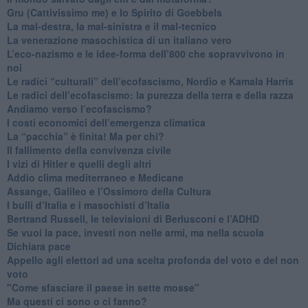
Gru (Cattivissimo me) e lo Spirito di Goebbels
​La mal-destra, la mal-sinistra e il mal-tecnico
​La venerazione masochistica di un italiano vero
​L’eco-nazismo e le idee-forma dell’800 che sopravvivono in
noi
​Le radici “culturali” dell’ecofascismo, Nordio e Kamala Harris
Le radici dell’ecofascismo: la purezza della terra e della razza
Andiamo verso l’ecofascismo?
I costi economici dell’emergenza climatica
​La “pacchia” è finita! Ma per chi?
​Il fallimento della convivenza civile
​I vizi di Hitler e quelli degli altri
Addio clima mediterraneo e Medicane
​Assange, Galileo e l’Ossimoro della Cultura
​I bulli d’Italia e i masochisti d’Italia
​Bertrand Russell, le televisioni di Berlusconi e l’ADHD
​Se vuoi la pace, investi non nelle armi, ma nella scuola
​Dichiara pace
​Appello agli elettori ad una scelta profonda del voto e del non
voto
"Come sfasciare il paese in sette mosse"
​Ma questi ci sono o ci fanno?