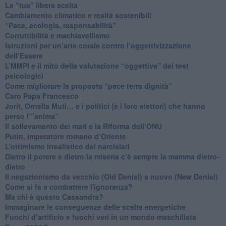
​Le “tua” libera scelta
Cambiamento climatico e realtà sostenibili
“Pace, ecologia, responsabilità”
​Corruttibilità e machiavellismo
Istruzioni per un’arte corale contro l’oggettivizzazione
dell’Essere
​L’MMPI e il mito della valutazione “oggettiva” dei test
psicologici
Come migliorare la proposta “pace terra dignità”
Caro Papa Francesco
​Jorit, Ornella Muti… e i politici (e i loro elettori) che hanno
perso l’”anima”
​Il sollevamento dei mari e la Riforma dell’ONU
Putin, imperatore romano d’Oriente
​L’ottimismo irrealistico dei narcisisti
​Dietro il potere e dietro la miseria c’è sempre la mamma dietro-
dietro
Il negazionismo da vecchio (Old Denial) a nuovo (New Denial)
Come si fa a combattere l'ignoranza?
Ma chi è questo Cassandra?
Immaginare le conseguenze delle scelte energetiche
​Fuochi d’artificio e fuochi veri in un mondo maschilista