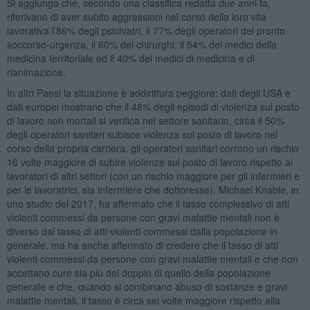
Si aggiunga che, secondo una classifica redatta due anni fa,
riferivano di aver subito aggressioni nel corso della loro vita
lavorativa l’86% degli psichiatri, il 77% degli operatori del pronto
soccorso-urgenza, il 60% dei chirurghi, il 54% dei medici della
medicina territoriale ed il 40% dei medici di medicina e di
rianimazione.
In altri Paesi la situazione è addirittura peggiore: dati degli USA e
dati europei mostrano che il 48% degli episodi di violenza sul posto
di lavoro non mortali si verifica nel settore sanitario, circa il 50%
degli operatori sanitari subisce violenza sul posto di lavoro nel
corso della propria carriera, gli operatori sanitari corrono un rischio
16 volte maggiore di subire violenze sul posto di lavoro rispetto ai
lavoratori di altri settori (con un rischio maggiore per gli infermieri e
per le lavoratrici, sia infermiere che dottoresse). Michael Knable, in
uno studio del 2017, ha affermato che il tasso complessivo di atti
violenti commessi da persone con gravi malattie mentali non è
diverso dal tasso di atti violenti commessi dalla popolazione in
generale, ma ha anche affermato di credere che il tasso di atti
violenti commessi da persone con gravi malattie mentali e che non
accettano cure sia più del doppio di quello della popolazione
generale e che, quando si combinano abuso di sostanze e gravi
malattie mentali, il tasso è circa sei volte maggiore rispetto alla