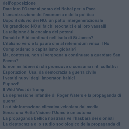
dell’opposizione
​Date loro l’Oscar al posto del Nobel per la Pace
L'umanizzazione dell'economia e della politica
​Dopo il diluvio dei NO: un patto intergenerazionale
​Un grandioso NO ai falchi teocratici e ai loro vassalli
La religione è la cocaina dei potenti
Donald e Bibi confinati nell’isola di St James?
L’italiano vero e la paura che al referendum vinca il No
​Complottismo o capitalismo globale?
​Ma, contessa, non si vergogna a continuare a guardare San
Scemo?
​Io non mi fiderei di chi promuove o consuma i riti collettivi
Esportazioni Usa: da democrazia a guerra civile
​I vestiti nuovi degli imperatori baltici
​Pupazzi!
​Il Wild West di Trump
​La depressione infantile di Roger Waters e la propaganda di
guerra"
​La disinformazione climatica veicolata dai media
Senza una Retta Visione l’Uomo è un automa
​La propaganda bellica nostrana vs l’hasbarà dei sionisti
​La cleptocrazia e lo studio sociologico della propaganda di