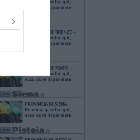
Benzina, gasolio, gpl,
ecco dove risparmiare
PROVINCIA DI FIRENZE — ​
Benzina, gasolio, gpl,
ecco dove risparmiare
PROVINCIA DI PRATO — ​
Benzina, gasolio, gpl,
ecco dove risparmiare
PROVINCIA DI SIENA — ​
Benzina, gasolio, gpl,
ecco dove risparmiare
PROVINCIA DI PISTOIA — ​