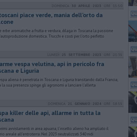
DOMENICA
30 APRILE 2023
ORE 15:50
toscani piace verde, mania dell'orto da
lcone
e erbe aromatiche a frutta e verdura, dilaga in Toscana la passione
l'autoproduzione domestica. Trucchi e costi per l'orto perfetto
LUNEDÌ
25 SETTEMBRE 2023
ORE 21:35
arme vespa velutina, api in pericolo fra
scana e Liguria
espa aliena è penetrata in Toscana e Liguria transitando dalla Francia,
a la sua presenza spinge gli agronomi a lanciare l'allerta
DOMENICA
21 GENNAIO 2024
ORE 18:55
pa killer delle api, allarme in tutta la
scana
primi avvistamenti in area apuana, l'insetto alieno ha ampliato il
rio areale all'entroterra. Nel 2023 neutralizzati 340 nidi