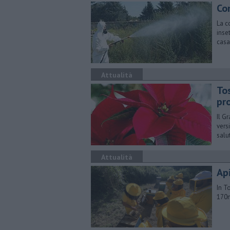
Co
La c
inse
casa
Attualità
To
pr
Il G
vers
salu
Attualità
Api
In T
170m