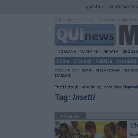
Questo sito contribuisce 
QUI
quotidiano online.
Percorso semplificat
TOSCANA
MAREMMA
AMIATA
GROSS
Home
Cronaca
Politica
Attualità
CAPALBIO
CASTIGLIONE DELLA PESCAIA
FOLLONIC
SCARLINO
ncia di Grosseto
​Benzina, gasolio, gpl, ecco dove risparmiare
Tutti i titoli:
Parco 
Tag:
Insetti
Attualità
15
Si c