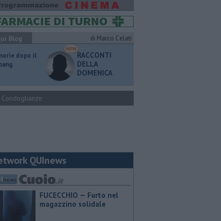
ui Blog
di Marco Celati
RACCONTI
orie dopo il
DELLA
 bang
DOMENICA
Condoglianze
etwork QUInews
FUCECCHIO — Furto nel
magazzino solidale