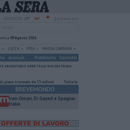
25°
36°
:
GROSSETO
QuiNews.net
enica
09 Agosto 2026
A
LUCCA
PISA
MASSA CARRARA
ste
Animali
Pubblicità
Contatti
E ARGENTARIO
ORBETELLO
ROCCASTRADA
le da 7,5 milioni
​Tutte le offerte di lavoro in provincia di Grosseto
BREVEMONDO
Iran-Oman, El-Sayed e Spagna-
Italia