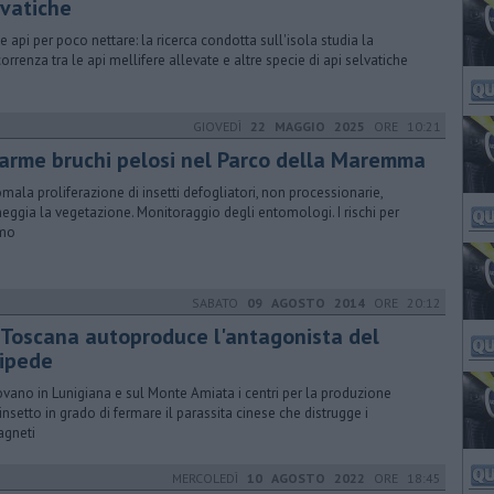
lvatiche
e api per poco nettare: la ricerca condotta sull'isola studia la
orrenza tra le api mellifere allevate e altre specie di api selvatiche
GIOVEDÌ
22 MAGGIO 2025
ORE 10:21
larme bruchi pelosi nel Parco della Maremma
omala proliferazione di insetti defogliatori, non processionarie,
eggia la vegetazione. Monitoraggio degli entomologi. I rischi per
omo
SABATO
09 AGOSTO 2014
ORE 20:12
 Toscana autoproduce l'antagonista del
nipede
rovano in Lunigiana e sul Monte Amiata i centri per la produzione
'insetto in grado di fermare il parassita cinese che distrugge i
agneti
MERCOLEDÌ
10 AGOSTO 2022
ORE 18:45