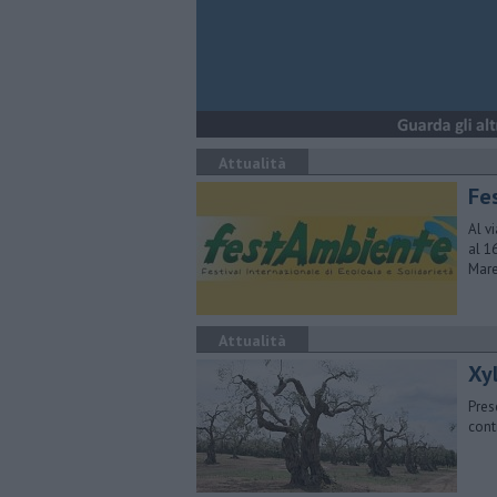
Attualità
Fe
Al v
al 1
Mar
Attualità
Xyl
Prese
cont