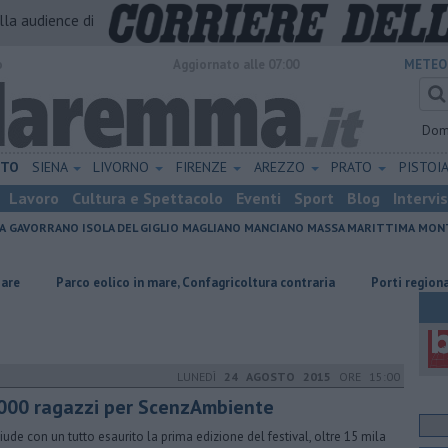
alla audience di
o
Aggiornato alle 07:00
METEO
Dom
ETO
SIENA
LIVORNO
FIRENZE
AREZZO
PRATO
PISTOI
Lavoro
Cultura e Spettacolo
Eventi
Sport
Blog
Intervi
A
GAVORRANO
ISOLA DEL GIGLIO
MAGLIANO
MANCIANO
MASSA MARITTIMA
MONT
eolico in mare, Confagricoltura contraria
Porti regionali, piano trienna
LUNEDÌ
24 AGOSTO 2015
ORE 15:00
000 ragazzi per ScenzAmbiente
hiude con un tutto esaurito la prima edizione del festival, oltre 15 mila