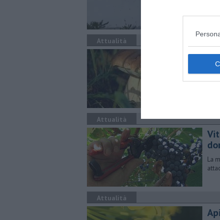
Uffic
chie
fines
Persona
Attualità
In
​Set
fung
Attualità
Vit
do
La ma
atta
Attualità
Ap