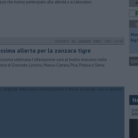
gazzi che hanno partecipato alle attività e ai laboratori
Q
Mem
big
VENERDÌ
21 LUGLIO 2017
ORE 14:40
ssima allerta per la zanzara tigre
rossima settimana l'infestazione sarà al livello massimo nelle
QUI
ince di Grosseto, Livorno, Massa-Carrara, Pisa, Pistoia e Siena
N