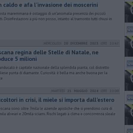
n caldo e afa l'invasione dei moscerini
osta maremmana è ostaggio di un'anomala presenza dei piccoli
tti. Disinfestazioni a più non posso, intanto al tramonto tutti chiusi in
MERCOLEDÌ
20 DICEMBRE 2023
ORE 10:47
scana regina delle Stelle di Natale, ne
oduce 5 milioni
randucato è capitale nazionale della splendida pianta, col distretto
iliese punta di diamante. Curiosità: è bella ma anche buona per la
te
MARTEDÌ
21 MAGGIO 2024
ORE 10:00
coltori in crisi, il miele si importa dall'estero
oscana sono oltre 7mila le aziende apistiche che si prendono cura di
ila alveari e 20mila sciami. Rischi legati a clima e concorrenza sleale