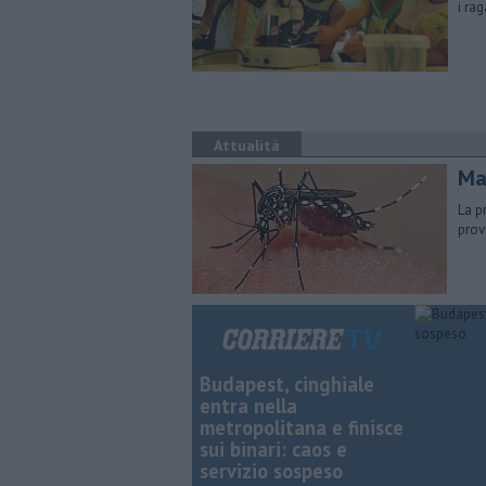
i ra
Attualità
Ma
La p
prov
Budapest, cinghiale
entra nella
metropolitana e finisce
sui binari: caos e
servizio sospeso