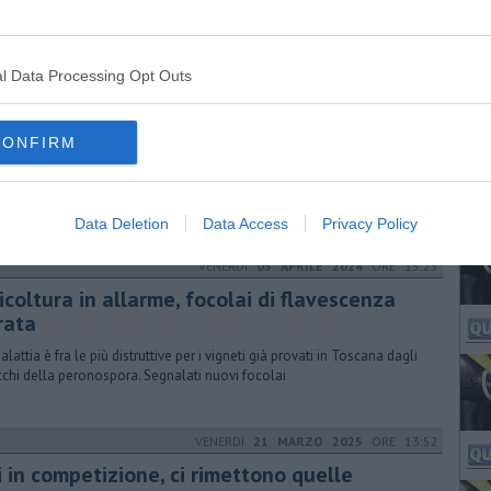
io postale e negozi chiusi, cittadini barricati in casa, petizione per
dere lo stato d'emergenza nazionale: "Non possiamo aprire le
tre"
l Data Processing Opt Outs
MARTEDÌ
21 OTTOBRE 2014
ORE 20:11
tossicati da funghi mal conservati
CONFIRM
te persone in dieci giorni sono finite in ospedale per intossicazioni da
hi. la Asl 9 lancia l'appello a fare attenzione anche alla qualità
Data Deletion
Data Access
Privacy Policy
VENERDÌ
05 APRILE 2024
ORE 15:25
icoltura in allarme, focolai di flavescenza
rata
lattia è fra le più distruttive per i vigneti già provati in Toscana dagli
cchi della peronospora. Segnalati nuovi focolai
VENERDÌ
21 MARZO 2025
ORE 13:52
i in competizione, ci rimettono quelle