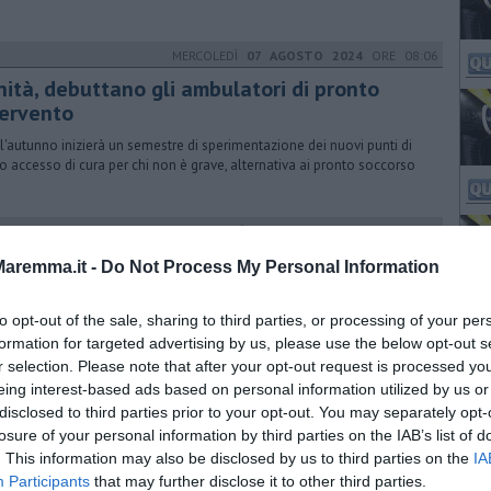
MERCOLEDÌ
07 AGOSTO 2024
ORE 08:06
nità, debuttano gli ambulatori di pronto
tervento
l'autunno inizierà un semestre di sperimentazione dei nuovi punti di
o accesso di cura per chi non è grave, alternativa ai pronto soccorso
GIOVEDÌ
20 MARZO 2025
ORE 18:20
a in ostaggio dei moscerini, scene
aremma.it -
Do Not Process My Personal Information
ll'invasione
to opt-out of the sale, sharing to third parties, or processing of your per
no fra nubi di insetti e vivono barricati in casa: i cittadini sono
perati. Ecco foto e video, 18mila firme per chiedere lo stato
formation for targeted advertising by us, please use the below opt-out s
mergenza
r selection. Please note that after your opt-out request is processed y
eing interest-based ads based on personal information utilized by us or
MARTEDÌ
11 MARZO 2025
ORE 18:50
disclosed to third parties prior to your opt-out. You may separately opt-
una invasa dai moscerini, "Così non si vive" -
losure of your personal information by third parties on the IAB’s list of
. This information may also be disclosed by us to third parties on the
DEO
IA
Participants
that may further disclose it to other third parties.