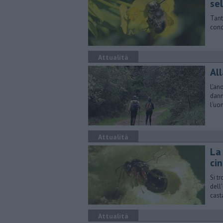
se
Tant
conc
Attualità
Al
L'an
dann
l'u
Attualità
La
ci
Si t
dell
cast
Attualità