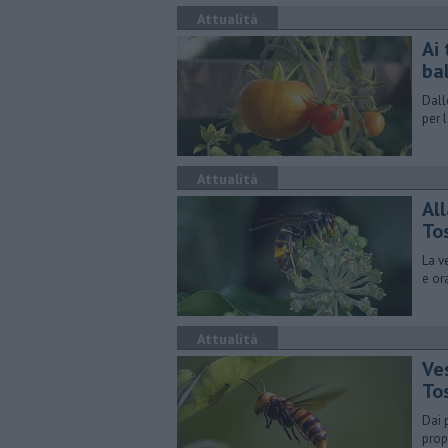
Attualità
Ai 
ba
Dall
per 
Attualità
All
To
La v
e or
Attualità
Ves
To
Dai 
prop