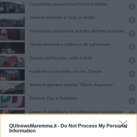
Carambola spaventosa e l'auto si ribalta
Violento schianto e l'auto si ribalta
Un'anziana smaschera la truffa del finto avvocato
Strada bloccata e traffico in tilt sull'Aurelia
Scontro sull'Aurelia, code e feriti
Incidente con la moto, muore 21enne
​Monte Argentario diventa "Monte Argentaio"
Primarie Day a Orbetello
Opere di asfaltatura: in settimana la conclusione
Mare di Toscana, i nove punti più inquinati
QUInewsMaremma.it -
Do Not Process My Personal
Information