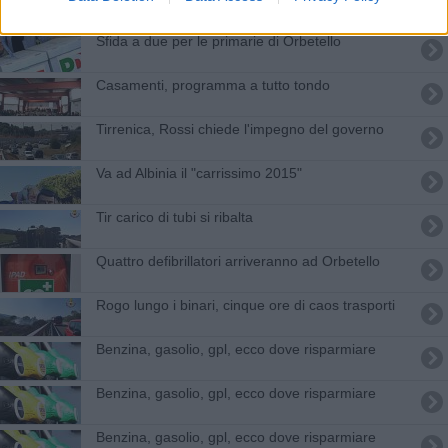
Sfida a due per le primarie di Orbetello
Casamenti, programma a tutto tondo
Tirrenica, Rossi chiede l'impegno del governo
Va ad Albinia il "carrissimo 2015"
Tir carico di tubi si ribalta
Quattro defibrillatori arriveranno ad Orbetello
Rogo lungo i binari, cinque ore di caos trasporti
​Benzina, gasolio, gpl, ecco dove risparmiare
​Benzina, gasolio, gpl, ecco dove risparmiare
​Benzina, gasolio, gpl, ecco dove risparmiare