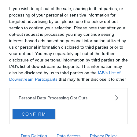
Sottopassi sanificati con il vapore a 140 gradi
If you wish to opt-out of the sale, sharing to third parties, or
Covid, altre 12 tappe per i Vaccini in spiaggia
processing of your personal or sensitive information for
targeted advertising by us, please use the below opt-out
section to confirm your selection. Please note that after your
​Benzina, gasolio, gpl, ecco dove risparmiare
opt-out request is processed you may continue seeing
interest-based ads based on personal information utilized by
​Benzina, gasolio, gpl, ecco dove risparmiare
us or personal information disclosed to third parties prior to
your opt-out. You may separately opt-out of the further
​Benzina, gasolio, gpl, ecco dove risparmiare
disclosure of your personal information by third parties on the
IAB’s list of downstream participants. This information may
​Benzina, gasolio, gpl, ecco dove risparmiare
also be disclosed by us to third parties on the
IAB’s List of
Downstream Participants
that may further disclose it to other
​Benzina, gasolio, gpl, ecco dove risparmiare
third parties.
Foci, mare e fiumi inquinati in 11 casi su 20
Personal Data Processing Opt Outs
Cento milioni per la Tirrenica
CONFIRM
Donna e uomo gravissimi nello scontro tra le auto
Data Deletion
Data Access
Privacy Policy
Dalla Maremma le nocciole per i wafer Loacker