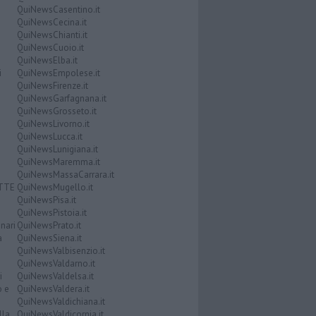
QuiNewsCasentino.it
QuiNewsCecina.it
QuiNewsChianti.it
QuiNewsCuoio.it
QuiNewsElba.it
i
QuiNewsEmpolese.it
QuiNewsFirenze.it
QuiNewsGarfagnana.it
QuiNewsGrosseto.it
QuiNewsLivorno.it
QuiNewsLucca.it
QuiNewsLunigiana.it
QuiNewsMaremma.it
QuiNewsMassaCarrara.it
ATTE
QuiNewsMugello.it
QuiNewsPisa.it
QuiNewsPistoia.it
nari
QuiNewsPrato.it
a
QuiNewsSiena.it
QuiNewsValbisenzio.it
QuiNewsValdarno.it
i
QuiNewsValdelsa.it
o e
QuiNewsValdera.it
QuiNewsValdichiana.it
lla
QuiNewsValdicornia.it