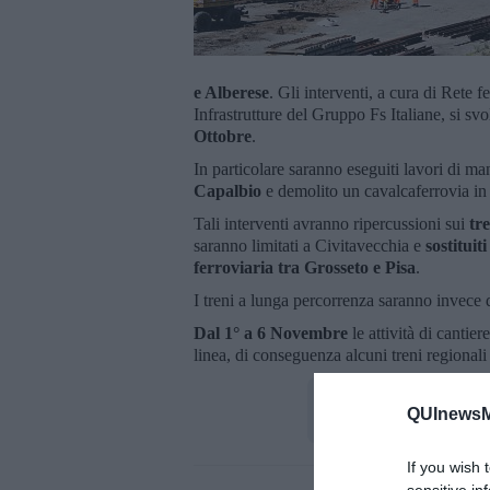
e Alberese
. Gli interventi, a cura di Rete f
Infrastrutture del Gruppo Fs Italiane, si sv
Ottobre
.
In particolare saranno eseguiti lavori di ma
Capalbio
e demolito un cavalcaferrovia in 
Tali interventi avranno ripercussioni sui
tr
saranno limitati a Civitavecchia e
sostituit
ferroviaria tra Grosseto e Pisa
.
I treni a lunga percorrenza saranno invece 
Dal 1° a 6 Novembre
le attività di cantie
linea, di conseguenza alcuni treni regiona
QUInewsM
If you wish 