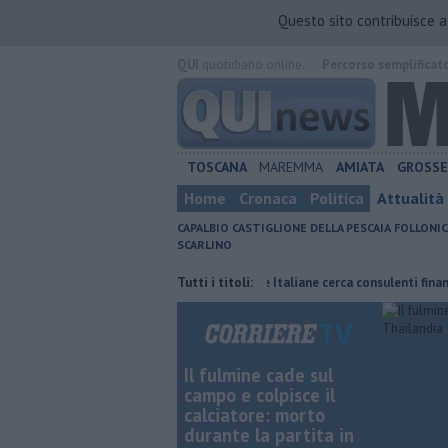
Questo sito contribuisce 
QUI
quotidiano online.
Percorso semplificat
TOSCANA
MAREMMA
AMIATA
GROSS
Home
Cronaca
Politica
Attualità
CAPALBIO
CASTIGLIONE DELLA PESCAIA
FOLLONIC
SCARLINO
 un servizio straordinario
Tutti i titoli:
Poste Italiane cerca consulenti finanziari
Il fulmine cade sul
campo e colpisce il
calciatore: morto
durante la partita in