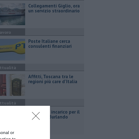
Collegamenti Giglio, ora
un servizio straordinario
avoro
Poste Italiane cerca
consulenti finanziari
ttualità
Affitti, Toscana tra le
regioni più care d'Italia
ttualità
Parco, fine incarico per il
direttore Burlando
sonal or