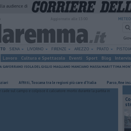
alla audience di
o
Aggiornato alle 13:00
METEO
Gio
ETO
SIENA
LIVORNO
FIRENZE
AREZZO
PRATO
PISTOI
Lavoro
Cultura e Spettacolo
Eventi
Sport
Blog
Intervi
A
GAVORRANO
ISOLA DEL GIGLIO
MAGLIANO
MANCIANO
MASSA MARITTIMA
MONT
Affitti, Toscana tra le regioni più care d'Italia
Parco, fine incarico pe
Co
st