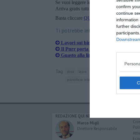
sensitive in
Se vuoi leggere le notizie principali della T
confirm you
Arriva gratis tutti i giorni alle 20:00 dirett
continue se
Basta cliccare
QUI
information 
further disc
Ti potrebbe interessare anche:
participants
Downstream 
Lavori sui binari, fine settimana di sto
Il Pnrr porta in Toscana 13 miliardi 
Guasto alla linea elettrica, treni nel c
Persona
Tag
pisa
lazio
toscana
montalto di castro
pontificio istituto di studi arabi e d'islamisti
REDAZIONE QUI NEWS
CAT
Cro
Marco Migli
Poli
Direttore Responsabile
Attu
Eco