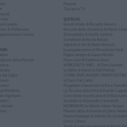
ura
Persone
rt
Toscani in TV
tacoli
rviste
QUI BLOG
nion Leader
Incontri d'arte di Riccardo Ferrucci
rese & Professioni
Racconti della domenica di Marco Celat
grammazione Cinema
Disincantato di Adolfo Santoro
Sorridendo di Nicola Belcari
Vignaioli e vini di Nadio Stronchi
MUNI
Le pregiate penne di Pierantonio Pardi
albio
Pagine allegre di Gianni Micheli
iglione della Pescaia
Psico-cose di Federica Giusti
lonica
VI PRESENTO I MIEI... di Dino Fiumalbi
orrano
Le stelle di Astrea di Edit Permay
a del Giglio
STORIE VISPE MA NON TROPPO DISTR
liano
di Dario Dal Canto
ciano
Progettare il benessere di Erica Fiumalbi
sa Marittima
La Toscana della birra di Davide Cappan
te Argentario
Cose strane e posti assurdi di Blue Lam
etello
Storielba di Alessandro Canestrelli
castrada
NEURONEWS di Alberto Arturo Vergani
lino
Pensieri della domenica di Libero Ventur
Fauda e balagan di Alfredo De Girolam
Enrico Catassi
Storie di ordinaria umanità di Nicolò Ste