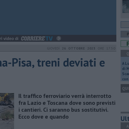
GIOVEDÌ
26 OTTOBRE 2023
ORE 17:50
Q
a-Pisa, treni deviati e
A L
di 
Scar
con 
QUI
Il traffico ferroviario verrà interrotto
fra Lazio e Toscana dove sono previsti
i cantieri. Ci saranno bus sostitutivi.
Ecco dove e quando
Ult
A