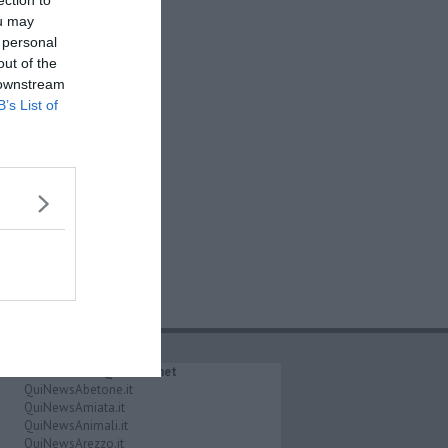
ection to
ou may
 personal
out of the
 downstream
B’s List of
IL NETWORK QuiNews.net
QuiNewsAbetone.it
QuiNewsAmiata.it
QuiNewsAnimali.it
QuiNewsArezzo.it