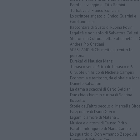
Parole in viaggio di Tito Barbini
Turbative di Franco Bonciani
Lo scrittore sfigato di Enrico Guerrini e
Gordiano Lupi
Raccontare di Gusto di Rubina Rovini
Legalità e non solo di Salvatore Calleri
Shalom La Cultura della Solidarietà di 
Andrea Pio Cristiani
VERSI-AMO di Chi mette al centro la
persona
Eureka! di Nausica Manzi
Tabasco senza filtro di Tabasco n.6
Ci vuole un fisico di Michele Campisi
Economia e territorio, da globale a loca
Daniele Salvadori
La dama a scacchi di Carlo Belciani
Due chiacchiere in cucina di Sabrina
Rossello
Storie dell'altro secolo di Marcella Bito
Easy ridere di Dario Greco
Legami d'amore di Malena ...
Musica e dintorni di Fausto Pirìto
Parole milonguere di Maria Caruso
Lo sguardo di Don Armando Zappolini
Leggere di Roberto Cerri