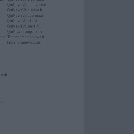
QuiNewsValdinievole.it
QuiNewsValdisieve.it
QuiNewsValtiberina.it
QuiNewsVersilia.it
QuiNewsVolterra.it
QuiNewsTango.com
Don
ToscanaMediaNews.it
Fiorentinanews.com
le di
zzi