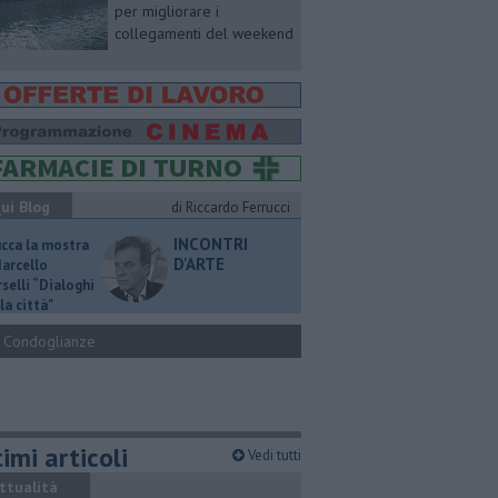
per migliorare i
collegamenti del weekend
ui Blog
di Riccardo Ferrucci
INCONTRI
ucca la mostra
D'ARTE
Marcello
selli “Dialoghi
la città"
Condoglianze
imi articoli
Vedi tutti
ttualità