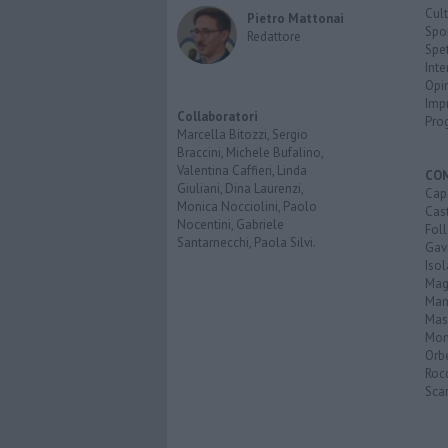
Cult
Pietro Mattonai
Spo
Redattore
Spet
Inte
Opi
Imp
Collaboratori
Pro
Marcella Bitozzi, Sergio
Braccini, Michele Bufalino,
Valentina Caffieri, Linda
CO
Giuliani, Dina Laurenzi,
Cap
Monica Nocciolini, Paolo
Cast
Nocentini, Gabriele
Fol
Santarnecchi, Paola Silvi.
Gav
Isol
Mag
Man
Mas
Mon
Orb
Roc
Scar