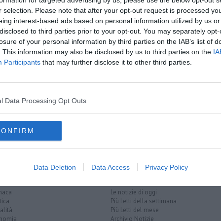
formation for targeted advertising by us, please use the below opt-out s
oscana iscriviti alla
Newsletter QUInews - ToscanaMedia.
r selection. Please note that after your opt-out request is processed y
amente nella tua casella di posta.
eing interest-based ads based on personal information utilized by us or
disclosed to third parties prior to your opt-out. You may separately opt-
losure of your personal information by third parties on the IAB’s list of
. This information may also be disclosed by us to third parties on the
IA
Participants
that may further disclose it to other third parties.
p ai treni
di euro
aos
l Data Processing Opt Outs
rete ferroviaria italiana
capalbio
fonteblanda
roma
grosseto
ca
firenze
CONFIRM
Data Deletion
Data Access
Privacy Policy
EGORIE
RUBRICHE
naca
Le notizie di oggi
tica
Più Letti della settimana
alità
Più Letti del mese
nomia
Archivio Notizie