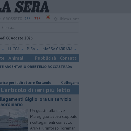
25°
37°
:
GROSSETO
QuiNews.net
vedì
06 Agosto 2026
A
LUCCA
PISA
MASSA CARRARA
ste
Animali
Pubblicità
Contatti
E ARGENTARIO
ORBETELLO
ROCCASTRADA
r il direttore Burlando
Collegamenti Giglio, ora un servizio straordinar
L'articolo di ieri più letto
llegamenti Giglio, ora un servizio
raordinario
Un guasto alla nave
Maregiglio aveva stoppato
i collegamenti con auto.
Arriva il rinforzo Toremar