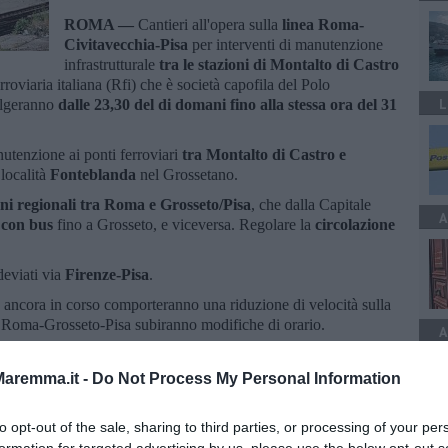
ROMA —
Cantieri all'opera sulla
linea Roma-
Civitavecchia-Pisa
per interventi di manutenzione
infrastrutturale
tra le stazioni di Montalto di Castro
erroviaria italiana (Rfi) che è società capofila del Polo
L
olgeranno
dalle 23,30 del di domani fino alla stessa ora del 31
nutenzione ai ponti ferroviari
tra Montalto di Castro e
località
Fonteblanda
nel Grossetano.
eni regionali tra Roma e Grosseto/Pisa
, che dalla Capitale
A
i con bus
fino a Grosseto, e viceversa. Regolare la
circolazione
deviati via
Firenze-Pisa
.
re ancora in corso comporteranno una riduzione di velocità sulla
li Roma-Grosseto-Pisa subiranno modifiche di orario.
A
aremma.it -
Do Not Process My Personal Information
to opt-out of the sale, sharing to third parties, or processing of your per