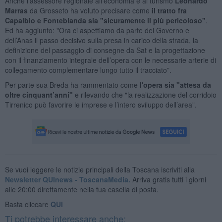
Anche l'assessore regionale all’economia e al turismo
Leonardo
Marras
da Grosseto ha voluto precisare come
il tratto fra
Capalbio e Fonteblanda sia "sicuramente il più pericoloso"
.
Ed ha aggiunto: "Ora ci aspettiamo da parte del Governo e
dell’Anas il passo decisivo sulla presa in carico della strada, la
definizione del passaggio di consegne da Sat e la progettazione
con il finanziamento integrale dell’opera con le necessarie arterie di
collegamento complementare lungo tutto il tracciato”.
Per parte sua Breda ha rammentato come
l'opera sia "attesa da
oltre cinquant’anni"
e rilevando che "la realizzazione del corridoio
Tirrenico può favorire le imprese e l’intero sviluppo dell’area”.
Se vuoi leggere le notizie principali della Toscana iscriviti alla
Newsletter QUInews - ToscanaMedia.
Arriva gratis tutti i giorni
alle 20:00 direttamente nella tua casella di posta.
Basta cliccare
QUI
Ti potrebbe interessare anche: