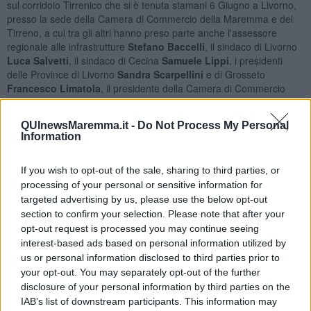
sul corridoio Tirrenico che si è tenuta stamani 6 Giugno a Livorno,
presso la sede della Camera di Commercio della Maremma e del
Tirreno, a cui tra gli altri hanno preso parte anche l'assessore
regionale alle infrastrutture
Stefano Baccelli
, il sindaco di Livorno
Luca Salvetti
, il sindaco di Cecina
Samuele Lippi
, i presidenti
delle Province di Livorno
Sandra Scarpellini
e di Grosseto
Francesco Limatola
, il presidente della Camera di Commercio
Riccardo Breda
e l’ingegner
Stefano Liani
dell’Anas che ha
spiegato sul piano tecnico i progetti per la Tirrenica.
QUInewsMaremma.it -
Do Not Process My Personal
Information
If you wish to opt-out of the sale, sharing to third parties, or
L'
interlocuzione col governo
sul corridoio tirrenico è
processing of your personal or sensitive information for
aperta: “Come Regione Toscana stiamo parlando con il ministro
targeted advertising by us, please use the below opt-out
Raffaele Fitto per chiudere finalmente in modo positivo l’annosa
section to confirm your selection. Please note that after your
questione del corridoio Tirrenico. Occorre fare un salto di qualità e
opt-out request is processed you may continue seeing
da parte nostra, come Regione,
destineremo 100 dei 500 milioni
interest-based ads based on personal information utilized by
del fondo di sviluppo e coesione spettanti alla Toscana
us or personal information disclosed to third parties prior to
proprio alla Tirrenica, concentrandoci sui quei lotti la cui
your opt-out. You may separately opt-out of the further
realizzazione servirà a fare di questo asse viario un’infrastruttura
disclosure of your personal information by third parties on the
competitiva non solo per la costa ma per l’intera Toscana”.
IAB’s list of downstream participants. This information may
Entrando nel merito, anche alla luce del recente incontro con il