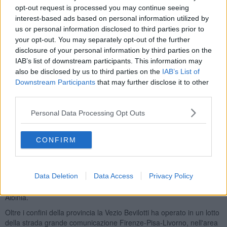
Pacini e di tutti i dipendenti, si stringe attorno alla famiglia Bevilotti e
opt-out request is processed you may continue seeing
ricorda "con stima e profonda ammirazione le capacità
interest-based ads based on personal information utilized by
imprenditoriali e lo spessore umano di un imprenditore e della sua
us or personal information disclosed to third parties prior to
azienda che hanno caratterizzato in maniera positiva ed originale
your opt-out. You may separately opt-out of the further
un periodo di grande sviluppo del nostro territorio".
disclosure of your personal information by third parties on the
IAB’s list of downstream participants. This information may
also be disclosed by us to third parties on the
IAB’s List of
Downstream Participants
that may further disclose it to other
Vezio Bevilotti iniziò la propria attività nel 1968 proseguendo sulle
third parties.
orme dell'impresa paterna fondata nel primo dopoguerra. L'azienda
per decenni ha operato nel settore dei lavori pubblici con Enel,
Personal Data Processing Opt Outs
Anas, Società Autostrade tra gli altri.
Fra le principali opere portate a termine recentemente figurano la
CONFIRM
realizzazione di un tratto di banchina sul Lungolaguna di Ponente a
Orbetello, del viadotto Amiata, interventi all’impianto irriguo
consortile per conto del Consorzio bonifica grossetana, vari lavori
inerenti la laguna di Orbetello e la rete fognaria di
Data Deletion
Data Access
Privacy Policy
collegamento Talamone-Fonteblanda-Impianto di depurazione di
Albinia.
Oltre i confini della provincia la Vezio Bevilotti ha operato in un lotto
della strada grande comunicazione Firenze-Pisa-Livorno, nell'area