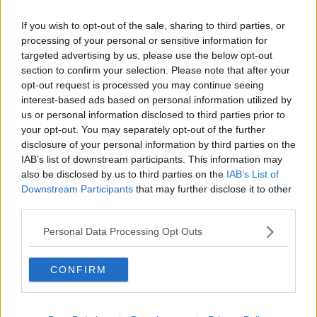
Mai più cani alla catena, la legge toscana è realtà
If you wish to opt-out of the sale, sharing to third parties, or
Non studiano né lavorano, così quasi metà dei
processing of your personal or sensitive information for
giovani
targeted advertising by us, please use the below opt-out
Grande esodo d'Agosto, traffico da bollino nero
section to confirm your selection. Please note that after your
opt-out request is processed you may continue seeing
interest-based ads based on personal information utilized by
Scossa di terremoto in alta Maremma
us or personal information disclosed to third parties prior to
your opt-out. You may separately opt-out of the further
Strage di pecore e cani da gregge
disclosure of your personal information by third parties on the
IAB’s list of downstream participants. This information may
Stagione e l'incognita Covid, appello dei balneari
also be disclosed by us to third parties on the
IAB’s List of
Downstream Participants
that may further disclose it to other
Il podere della famiglia Fiori a Geo
third parties.
Inflazione, sulle famiglie stangata da 4.278 euro
Personal Data Processing Opt Outs
Calafuria e le altre, il Demanio mette a bando i
suoi gioielli
CONFIRM
Cambia il clima, in Toscana oltre un grado in più