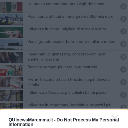
Un nuovo comandante per i vigili del fuoco
Posti barca affittati a nero, giro da 850mila euro
Influenza in corsa, migliaia di toscani a letto
Via al grande esodo, bollino nero e allerta meteo
Insegnanti di ginnastica, concorso con posti
anche in Toscana
Benzina sempre più cara in autostrada
Hiv, in Toscana e Lazio l'incidenza più elevata
d'Italia
Influenza all'assalto, più colpiti i bimbi piccoli
Influenza in impennata, bambini e ragazzi i più
colpiti
Ferrovie miraggio in un terzo dei Comuni toscani
QUInewsMaremma.it -
Do Not Process My Personal
Information