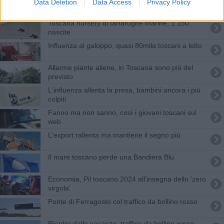
A due parchi toscani il premio "Emissioni Zero"
Data Deletion
Data Access
Privacy Policy
Toscana nursery di tartarughe marine, 1.150
nascite
Influenza al galoppo, quasi 80mila toscani a letto
Allarme piante aliene, in Toscana sono più del
previsto
L'influenza allenta la presa, bambini ancora i più
colpiti
Fanno ma non sanno, così i giovani toscani sul
web
L'export rallenta ma mantiene il segno più
Il mare toscano perde una Bandiera Blu
Economia, Pil toscano 2024 all'insegna dello 'zero
virgola'
Ponte di Ferragosto col traffico da bollino rosso
Rientro dalle vacanze, traffico da bollino rosso