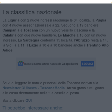
Isole Tremiti, Leporano e Vieste in Puglia.
La classifica nazionale
La
Liguria
con 2 nuovi ingressi raggiunge le 34 località, la
Puglia
con 4 nuove assegnazioni sale a 22. Seguono a 19 bandiere
Campania
e
Toscana
con un nuovo vessillo ciascuna e la
Calabria
con due nuove bandiere. Le
Marche
a 18 con un nuovo
ingresso. La
Sardegna
conferma 15 località, l'
Abruzzo
resta a 14,
la
Sicilia
a 11, il
Lazio
a 10 e a 10 bandiere anche il
Trentino Alto
Adige
.
Se vuoi leggere le notizie principali della Toscana iscriviti alla
Newsletter QUInews - ToscanaMedia.
Arriva gratis tutti i giorni
alle 20:00 direttamente nella tua casella di posta.
Basta cliccare
QUI
Ti potrebbe interessare anche: