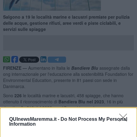
Salgono a 19 le località marine e lacustri premiate per pulizia
delle acque, gestione rifiuti, aree verdi e piste ciclabili, e
servizi sulle spiagge
FIRENZE —
Aumentano in Italia le
Bandiere Blu
assegnate dalla
ong internazionale per l'educazione alla sostenibilità Foundation for
Environmental Education, presente in 81 paesi con sede in
Danimarca.
Sono
226
le località marine e lacustri, 458 spiagge, che hanno
ottenuto il riconoscimento di
Bandiera Blu nel 2023
, 16 in più
rispetto alle 210 del 2022 con 17 nuovi ingressi.
QUInewsMaremma.it -
Do Not Process My Personal
Information
Il riconoscimento è assegnato sulla base della
pulizia delle acque
,