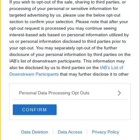
If you wish to opt-out of the sale, sharing to third parties, or
la
gestione dei rifiuti
, presenza di
aree verdi
e
piste ciclabili
, oltre
processing of your personal or sensitive information for
alle
strutture alberghiere
ed infine i
servizi sulle spiagge
.
targeted advertising by us, please use the below opt-out
Tra le nuove entrate del 2023 c'è
Orbetello, in Toscana
.
section to confirm your selection. Please note that after your
opt-out request is processed you may continue seeing
Salgono a 19 le Bandiere blu in
interest-based ads based on personal information utilized by
Toscana
us or personal information disclosed to third parties prior to
your opt-out. You may separately opt-out of the further
Sono
Carrara, Massa, Forte dei Marmi, Camaiore, Viareggio, Pisa,
disclosure of your personal information by third parties on the
Livorno, Rosignano Marittimo, Cecina, Bibbona, Castagneto
IAB’s list of downstream participants. This information may
Carducci, San Vincenzo, Piombino, Marciana Marina, Porto
also be disclosed by us to third parties on the
IAB’s List of
Azzurro, Grosseto, Follonica e Castiglione della Pescaia
più
Downstream Participants
that may further disclose it to other
Pietrasanta
che aveva ricevuto il vessillo nel 2022.
third parties.
Le nuove bandiere blu in Italia
Personal Data Processing Opt Outs
Trionfo della Puglia che riceve 4 nuove bandiere.
Le
nuove bandiere blu
sono: Catanzaro e Rocca Imperiale in
CONFIRM
Calabria, San Mauro Cilento in Campania, Gatteo in Emilia
Romagna, Laigueglia e Sori in Liguria, Sirmione e Toscano
Maderno in Lombardia, Porto San Giorgio nelle Marche, Termoli in
Data Deletion
Data Access
Privacy Policy
Molise, San Maurizio D'Opaglio e Verbania in Piemonte, Gallipoli,