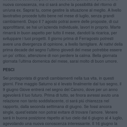
nuova conoscenza, ma ci sará anche la possibilitá del ritorno di
un/una ex. Saprai tu, come gestire la situazione al meglio. A livello
lavotrativo procede tutto bene nel mese di luglio, senza grandi
cambiamenti. Dopo il 7 agosto potrai avere delle proposte, di cui
approfittarsi, se hai un’azienda individuale, lavori in proprio. Marte
rimarrá in buon aspetto per tutto il mese, dandoti la ricarica, per
sviluppare i tuoi progetti. Il giorno prima di Ferragosto potresti
avere una divergenza di opinione, a livello famigliare. Ai nativi della
prima decade del segno l’ultimo giovedi del mese potrebbe essere
un po’ critico, attenzione di non perdere la calma. Bella giornata
giornata l’ultima domenica del mese, sarai molto di buon umore.
PESCI
Sei protagonista di grandi cambiamenti nella tua vita, in questi
giorni. Fine maggio Saturno si é levato finalmente dal tuo segno, il
9 giugno Giove entrerá nel segno del Cancro, dove per un anno
agevolerá il tuo futuro. Prima di tutto, se finora avressi avuto una
relazione non tanto soddisfacente, ci sará piú chiarezza nel
rapporto, dalla seconda settimana di giugno. Se fossi ancora
single, quest’estate non potrai evitare di trovare l’amore. Venere
sará in buona posizione rispetto al tuo cielo dal 6 giugno al 4 luglio,
agevolando una nuova conoscenza interessante. Il 16 giugno la