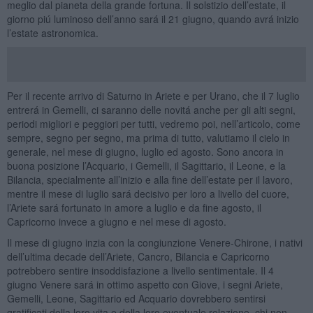
meglio dal pianeta della grande fortuna. Il solstizio dell’estate, il
giorno piú luminoso dell’anno sará il 21 giugno, quando avrá inizio
l’estate astronomica.
Per il recente arrivo di Saturno in Ariete e per Urano, che il 7 luglio
entrerá in Gemelli, ci saranno delle novitá anche per gli alti segni,
periodi migliori e peggiori per tutti, vedremo poi, nell’articolo, come
sempre, segno per segno, ma prima di tutto, valutiamo il cielo in
generale, nel mese di giugno, luglio ed agosto. Sono ancora in
buona posizione l’Acquario, i Gemelli, il Sagittario, il Leone, e la
Bilancia, specialmente all’inizio e alla fine dell’estate per il lavoro,
mentre il mese di luglio sará decisivo per loro a livello del cuore,
l’Ariete sará fortunato in amore a luglio e da fine agosto, il
Capricorno invece a giugno e nel mese di agosto.
Il mese di giugno inzia con la congiunzione Venere-Chirone, i nativi
dell’ultima decade dell’Ariete, Cancro, Bilancia e Capricorno
potrebbero sentire insoddisfazione a livello sentimentale. Il 4
giugno Venere sará in ottimo aspetto con Giove, i segni Ariete,
Gemelli, Leone, Sagittario ed Acquario dovrebbero sentirsi
gratificati della loro vita e della loro eventuale relazione, chi non