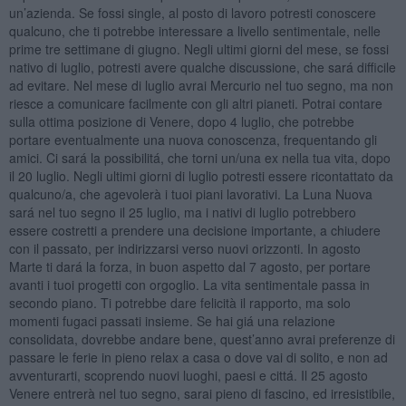
un’azienda. Se fossi single, al posto di lavoro potresti conoscere
qualcuno, che ti potrebbe interessare a livello sentimentale, nelle
prime tre settimane di giugno. Negli ultimi giorni del mese, se fossi
nativo di luglio, potresti avere qualche discussione, che sará difficile
ad evitare. Nel mese di luglio avrai Mercurio nel tuo segno, ma non
riesce a comunicare facilmente con gli altri pianeti. Potrai contare
sulla ottima posizione di Venere, dopo 4 luglio, che potrebbe
portare eventualmente una nuova conoscenza, frequentando gli
amici. Ci sará la possibilitá, che torni un/una ex nella tua vita, dopo
il 20 luglio. Negli ultimi giorni di luglio potresti essere ricontattato da
qualcuno/a, che agevolerà i tuoi piani lavorativi. La Luna Nuova
sará nel tuo segno il 25 luglio, ma i nativi di luglio potrebbero
essere costretti a prendere una decisione importante, a chiudere
con il passato, per indirizzarsi verso nuovi orizzonti. In agosto
Marte ti dará la forza, in buon aspetto dal 7 agosto, per portare
avanti i tuoi progetti con orgoglio. La vita sentimentale passa in
secondo piano. Ti potrebbe dare felicità il rapporto, ma solo
momenti fugaci passati insieme. Se hai giá una relazione
consolidata, dovrebbe andare bene, quest’anno avrai preferenze di
passare le ferie in pieno relax a casa o dove vai di solito, e non ad
avventurarti, scoprendo nuovi luoghi, paesi e cittá. Il 25 agosto
Venere entrerà nel tuo segno, sarai pieno di fascino, ed irresistibile,