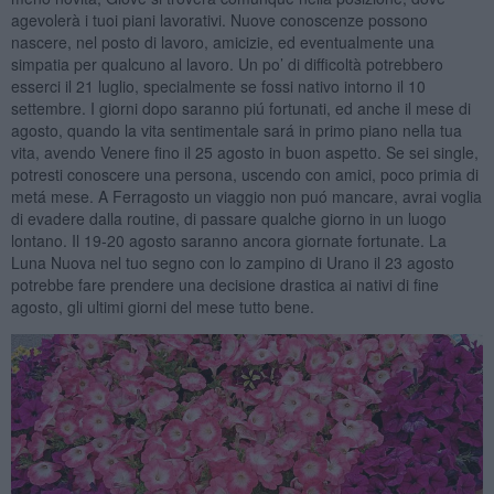
agevolerà i tuoi piani lavorativi. Nuove conoscenze possono
nascere, nel posto di lavoro, amicizie, ed eventualmente una
simpatia per qualcuno al lavoro. Un po’ di difficoltà potrebbero
esserci il 21 luglio, specialmente se fossi nativo intorno il 10
settembre. I giorni dopo saranno piú fortunati, ed anche il mese di
agosto, quando la vita sentimentale sará in primo piano nella tua
vita, avendo Venere fino il 25 agosto in buon aspetto. Se sei single,
potresti conoscere una persona, uscendo con amici, poco primia di
metá mese. A Ferragosto un viaggio non puó mancare, avrai voglia
di evadere dalla routine, di passare qualche giorno in un luogo
lontano. Il 19-20 agosto saranno ancora giornate fortunate. La
Luna Nuova nel tuo segno con lo zampino di Urano il 23 agosto
potrebbe fare prendere una decisione drastica ai nativi di fine
agosto, gli ultimi giorni del mese tutto bene.