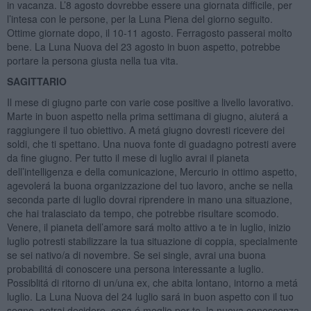
in vacanza. L’8 agosto dovrebbe essere una giornata difficile, per
l’intesa con le persone, per la Luna Piena del giorno seguito.
Ottime giornate dopo, il 10-11 agosto. Ferragosto passerai molto
bene. La Luna Nuova del 23 agosto in buon aspetto, potrebbe
portare la persona giusta nella tua vita.
SAGITTARIO
Il mese di giugno parte con varie cose positive a livello lavorativo.
Marte in buon aspetto nella prima settimana di giugno, aiuterá a
raggiungere il tuo obiettivo. A metá giugno dovresti ricevere dei
soldi, che ti spettano. Una nuova fonte di guadagno potresti avere
da fine giugno. Per tutto il mese di luglio avrai il pianeta
dell’intelligenza e della comunicazione, Mercurio in ottimo aspetto,
agevolerá la buona organizzazione del tuo lavoro, anche se nella
seconda parte di luglio dovrai riprendere in mano una situazione,
che hai tralasciato da tempo, che potrebbe risultare scomodo.
Venere, il pianeta dell’amore sará molto attivo a te in luglio, inizio
luglio potresti stabilizzare la tua situazione di coppia, specialmente
se sei nativo/a di novembre. Se sei single, avrai una buona
probabilitá di conoscere una persona interessante a luglio.
Possiblitá di ritorno di un/una ex, che abita lontano, intorno a metá
luglio. La Luna Nuova del 24 luglio sará in buon aspetto con il tuo
segno, potrai decidere, cosa é meglio per te, la nuova conoscenza,