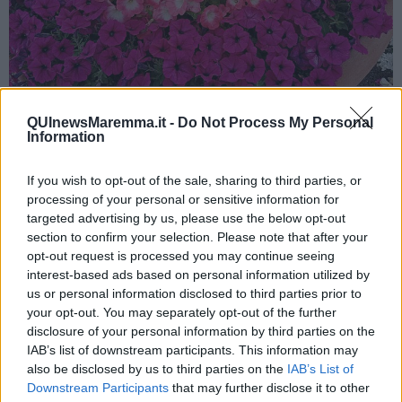
BILANCIA
QUInewsMaremma.it -
Do Not Process My Personal
Carissimi nativi della Bilancia, approfittate della prima settimana di
Information
giugno, che Giove, Marte, Mercurio e Venere sono ancora in buona
connessione. A livello lavorativo dovrebbero andare bene i primi
If you wish to opt-out of the sale, sharing to third parties, or
giorni del mese, raggiungerai un obiettivo importante, i giorni 5-6
processing of your personal or sensitive information for
giugno con la Luna nel tuo segno saranno importanti per il tuo
targeted advertising by us, please use the below opt-out
successo, agevolati dala congiunzione Mercurio-Giove. Il 2 giugno
section to confirm your selection. Please note that after your
per i nativi dell’ultimo decade del segno è probabile un po’ di litigio,
opt-out request is processed you may continue seeing
ci saranno cose, di cui non eri a conoscenza prima. Nella seconda
interest-based ads based on personal information utilized by
settimana di giugno dovrai stare attento agli impegni lavorativi, se
us or personal information disclosed to third parties prior to
hai un’azienda. L’entrata di Mercurio in Leone a fine giugno ti sará
your opt-out. You may separately opt-out of the further
a favore, potrai contare sul pianeta dell’intelligenza e della
comunicazione. Marte sará in una posizione non proprio ottima
disclosure of your personal information by third parties on the
dopo metá giugno, ti terrebbe in stand-by, ma tu potrai basarti alla
IAB’s list of downstream participants. This information may
tua intelligenza, per superare questa fase. Urano da luglio sará in
also be disclosed by us to third parties on the
IAB’s List of
una buona posizione per te, il pianeta dell’imprevisto è buono ad
Downstream Participants
that may further disclose it to other