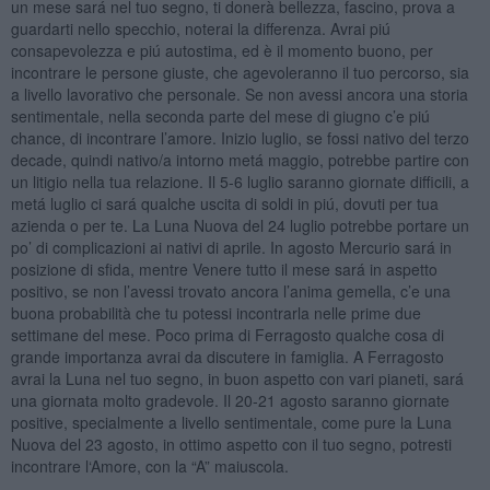
un mese sará nel tuo segno, ti donerà bellezza, fascino, prova a
guardarti nello specchio, noterai la differenza. Avrai piú
consapevolezza e piú autostima, ed è il momento buono, per
incontrare le persone giuste, che agevoleranno il tuo percorso, sia
a livello lavorativo che personale. Se non avessi ancora una storia
sentimentale, nella seconda parte del mese di giugno c’e piú
chance, di incontrare l’amore. Inizio luglio, se fossi nativo del terzo
decade, quindi nativo/a intorno metá maggio, potrebbe partire con
un litigio nella tua relazione. Il 5-6 luglio saranno giornate difficili, a
metá luglio ci sará qualche uscita di soldi in piú, dovuti per tua
azienda o per te. La Luna Nuova del 24 luglio potrebbe portare un
po’ di complicazioni ai nativi di aprile. In agosto Mercurio sará in
posizione di sfida, mentre Venere tutto il mese sará in aspetto
positivo, se non l’avessi trovato ancora l’anima gemella, c’e una
buona probabilità che tu potessi incontrarla nelle prime due
settimane del mese. Poco prima di Ferragosto qualche cosa di
grande importanza avrai da discutere in famiglia. A Ferragosto
avrai la Luna nel tuo segno, in buon aspetto con vari pianeti, sará
una giornata molto gradevole. Il 20-21 agosto saranno giornate
positive, specialmente a livello sentimentale, come pure la Luna
Nuova del 23 agosto, in ottimo aspetto con il tuo segno, potresti
incontrare l‘Amore, con la “A” maiuscola.