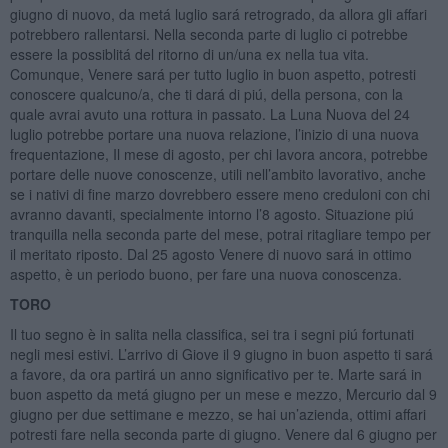
giugno di nuovo, da metá luglio sará retrogrado, da allora gli affari
potrebbero rallentarsi. Nella seconda parte di luglio ci potrebbe
essere la possiblitá del ritorno di un/una ex nella tua vita.
Comunque, Venere sará per tutto luglio in buon aspetto, potresti
conoscere qualcuno/a, che ti dará di piú, della persona, con la
quale avrai avuto una rottura in passato. La Luna Nuova del 24
luglio potrebbe portare una nuova relazione, l’inizio di una nuova
frequentazione, Il mese di agosto, per chi lavora ancora, potrebbe
portare delle nuove conoscenze, utili nell’ambito lavorativo, anche
se i nativi di fine marzo dovrebbero essere meno creduloni con chi
avranno davanti, specialmente intorno l’8 agosto. Situazione piú
tranquilla nella seconda parte del mese, potrai ritagliare tempo per
il meritato riposto. Dal 25 agosto Venere di nuovo sará in ottimo
aspetto, è un periodo buono, per fare una nuova conoscenza.
TORO
Il tuo segno è in salita nella classifica, sei tra i segni piú fortunati
negli mesi estivi. L’arrivo di Giove il 9 giugno in buon aspetto ti sará
a favore, da ora partirá un anno significativo per te. Marte sará in
buon aspetto da metá giugno per un mese e mezzo, Mercurio dal 9
giugno per due settimane e mezzo, se hai un’azienda, ottimi affari
potresti fare nella seconda parte di giugno. Venere dal 6 giugno per