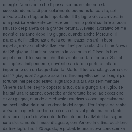
energie. Nonostante che ti possa sembrare che non sta
succedendo nulla di particolarmente buono nella tua vita, sei
arrivato ad un traguardo importante, il 9 giugno Giove arriverá in
una posizione vincente per te, e per 1 anno potrai contare al buon
influsso del pianeta della grande fortuna. A livello lavorativo ottime
novitá ci saranno dopo il 9 giugno, quando anche Mercurio, il
pianeta dell’intelligenza e della comunicazione sará in buon
aspetto, arriverai all’obiettivo, che ti sei prefissato. Alla Luna Nuova
del 25 giugno, i luminari saranno in vicinanza di Giove, in buon
aspetto con il tuo segno, che ti dovrebbe portare fortuna. Se hai
un’impresa indipendente, dovrebbe andare in porto un affare
importante con un luogo distante. Marte, il tuo pianeta governatore
dal 17 giugno al 7 agosto sará in ottimo aspetto, sei tra i segni piú
fortunati nel periodo estivo. Riguardo alla tua vita sentimentale,
Venere sará nel segno opposto al tuo, dal 6 giungo a 4 luglio, se
hai giá una relazione, dovrebbe andare tutto bene, ad eccezione
27-29 giugno, quando é probabile una discussione, specialmente
se fossi nativo della prima decade del segno. Per i single potrebbe
arrivare in questo periodo qualcosa di travolgente, ma non tanto
duraturo. Il periodo vincente dell’estate per i nativi del tuo segno
sará sicuramente il mese di agosto, con Venere in ottima posizione
da fine luglio fino il 25 agosto, é probabile una nuova conoscenza