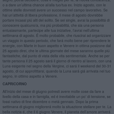
o a dare un’ultima chance al/alla tuo/tua ex. Inizio agosto, con le
ottime stelle dovresti avere un successo nel campo lavorativo. Se
hai un’attivitá di libera professione, il mese di agosto dovrebbe
portare incassi piú alti del solito. Se sei single, avrai la possibilitá di
conoscere qualcuno/a, ma piú probabilitá, che sia una persona
entusiasmante, partecipe alle tua iniziative, l’avrai nell’ultima
settimana di agosto. É molto probabile, che riuscirai ad organizzare
un viaggio in questo periodo, che fará molto bene per riprendere le
energie, con Marte in buon aspetto e Venere in ottima posizone dal
25 agosto direi, che le ultima giornate del mese saranno quelle piú
fantastiche, dal punto di vista della vita sentimentale. Anche se per
tante persona il 25 agosto sará il giorno di rientro al lavoro, con una
Luna esigente nel segno della Vergine, ci sará il weekend del 30-31
agosto, di cui approfittarsi, quando la Luna sará giá arrivata nel tuo
segno, in ottimo aspetto a Venere.
CAPRICORNO
All’inizio del mese di giugno potresti avere molte cose da fare a
livello della casa e in famigila, ed é inevitabile un po’ di tensione, se
fossi nativo di fine dicembre o metá gennaio. Dopo la prima
settimana di giugno migliorerá molto la situazione stellare per te. La
bella notizia é, che il 6 giugno Venere, il pianeta dell’amore arriverá