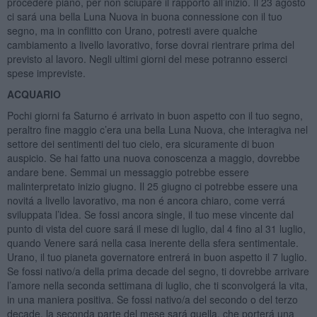
procedere piano, per non sciupare il rapporto all’inizio. Il 23 agosto
ci sará una bella Luna Nuova in buona connessione con il tuo
segno, ma in conflitto con Urano, potresti avere qualche
cambiamento a livello lavorativo, forse dovrai rientrare prima del
previsto al lavoro. Negli ultimi giorni del mese potranno esserci
spese impreviste.
ACQUARIO
Pochi giorni fa Saturno é arrivato in buon aspetto con il tuo segno,
peraltro fine maggio c’era una bella Luna Nuova, che interagiva nel
settore dei sentimenti del tuo cielo, era sicuramente di buon
auspicio. Se hai fatto una nuova conoscenza a maggio, dovrebbe
andare bene. Semmai un messaggio potrebbe essere
malinterpretato inizio giugno. Il 25 giugno ci potrebbe essere una
novitá a livello lavorativo, ma non é ancora chiaro, come verrá
sviluppata l’idea. Se fossi ancora single, il tuo mese vincente dal
punto di vista del cuore sará il mese di luglio, dal 4 fino al 31 luglio,
quando Venere sará nella casa inerente della sfera sentimentale.
Urano, il tuo pianeta governatore entrerá in buon aspetto il 7 luglio.
Se fossi nativo/a della prima decade del segno, ti dovrebbe arrivare
l’amore nella seconda settimana di luglio, che ti sconvolgerá la vita,
in una maniera positiva. Se fossi nativo/a del secondo o del terzo
decade, la seconda parte del mese sará quella, che porterá una