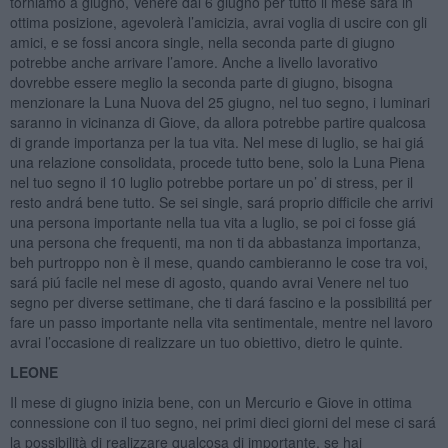
torniamo a giugno, Venere dal 6 giugno per tutto il mese sará in
ottima posizione, agevolerà l’amicizia, avrai voglia di uscire con gli
amici, e se fossi ancora single, nella seconda parte di giugno
potrebbe anche arrivare l’amore. Anche a livello lavorativo
dovrebbe essere meglio la seconda parte di giugno, bisogna
menzionare la Luna Nuova del 25 giugno, nel tuo segno, i luminari
saranno in vicinanza di Giove, da allora potrebbe partire qualcosa
di grande importanza per la tua vita. Nel mese di luglio, se hai giá
una relazione consolidata, procede tutto bene, solo la Luna Piena
nel tuo segno il 10 luglio potrebbe portare un po’ di stress, per il
resto andrá bene tutto. Se sei single, sará proprio difficile che arrivi
una persona importante nella tua vita a luglio, se poi ci fosse giá
una persona che frequenti, ma non ti da abbastanza importanza,
beh purtroppo non è il mese, quando cambieranno le cose tra voi,
sará piú facile nel mese di agosto, quando avrai Venere nel tuo
segno per diverse settimane, che ti dará fascino e la possibilitá per
fare un passo importante nella vita sentimentale, mentre nel lavoro
avrai l’occasione di realizzare un tuo obiettivo, dietro le quinte.
LEONE
Il mese di giugno inizia bene, con un Mercurio e Giove in ottima
connessione con il tuo segno, nei primi dieci giorni del mese ci sará
la possibilità di realizzare qualcosa di importante, se hai