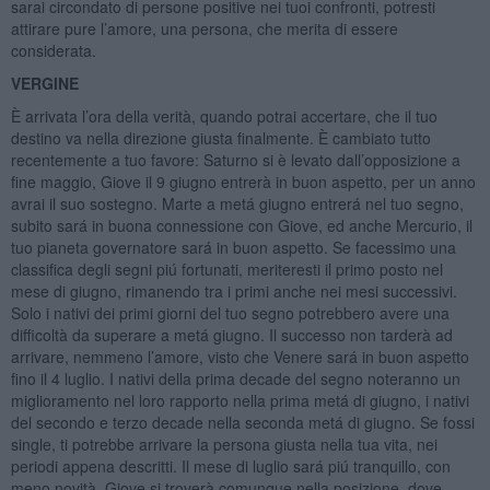
sarai circondato di persone positive nei tuoi confronti, potresti
attirare pure l’amore, una persona, che merita di essere
considerata.
VERGINE
È arrivata l’ora della verità, quando potrai accertare, che il tuo
destino va nella direzione giusta finalmente. È cambiato tutto
recentemente a tuo favore: Saturno si è levato dall’opposizione a
fine maggio, Giove il 9 giugno entrerà in buon aspetto, per un anno
avrai il suo sostegno. Marte a metá giugno entrerá nel tuo segno,
subito sará in buona connessione con Giove, ed anche Mercurio, il
tuo pianeta governatore sará in buon aspetto. Se facessimo una
classifica degli segni piú fortunati, meriteresti il primo posto nel
mese di giugno, rimanendo tra i primi anche nei mesi successivi.
Solo i nativi dei primi giorni del tuo segno potrebbero avere una
difficoltà da superare a metá giugno. Il successo non tarderà ad
arrivare, nemmeno l’amore, visto che Venere sará in buon aspetto
fino il 4 luglio. I nativi della prima decade del segno noteranno un
miglioramento nel loro rapporto nella prima metá di giugno, i nativi
del secondo e terzo decade nella seconda metá di giugno. Se fossi
single, ti potrebbe arrivare la persona giusta nella tua vita, nei
periodi appena descritti. Il mese di luglio sará piú tranquillo, con
meno novità, Giove si troverà comunque nella posizione, dove