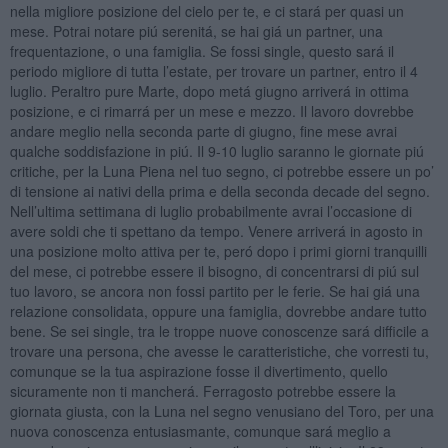
nella migliore posizione del cielo per te, e ci stará per quasi un
mese. Potrai notare piú serenitá, se hai giá un partner, una
frequentazione, o una famiglia. Se fossi single, questo sará il
periodo migliore di tutta l’estate, per trovare un partner, entro il 4
luglio. Peraltro pure Marte, dopo metá giugno arriverá in ottima
posizione, e ci rimarrá per un mese e mezzo. Il lavoro dovrebbe
andare meglio nella seconda parte di giugno, fine mese avrai
qualche soddisfazione in piú. Il 9-10 luglio saranno le giornate piú
critiche, per la Luna Piena nel tuo segno, ci potrebbe essere un po’
di tensione ai nativi della prima e della seconda decade del segno.
Nell’ultima settimana di luglio probabilmente avrai l’occasione di
avere soldi che ti spettano da tempo. Venere arriverá in agosto in
una posizione molto attiva per te, peró dopo i primi giorni tranquilli
del mese, ci potrebbe essere il bisogno, di concentrarsi di piú sul
tuo lavoro, se ancora non fossi partito per le ferie. Se hai giá una
relazione consolidata, oppure una famiglia, dovrebbe andare tutto
bene. Se sei single, tra le troppe nuove conoscenze sará difficile a
trovare una persona, che avesse le caratteristiche, che vorresti tu,
comunque se la tua aspirazione fosse il divertimento, quello
sicuramente non ti mancherá. Ferragosto potrebbe essere la
giornata giusta, con la Luna nel segno venusiano del Toro, per una
nuova conoscenza entusiasmante, comunque sará meglio a