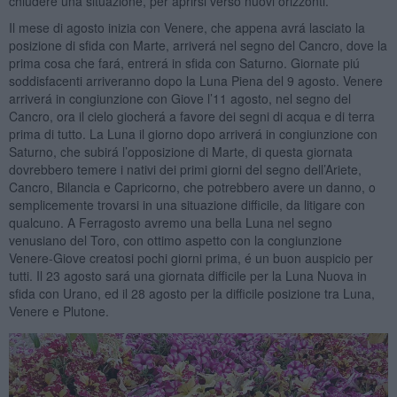
chiudere una situazione, per aprirsi verso nuovi orizzonti.
Il mese di agosto inizia con Venere, che appena avrá lasciato la
posizione di sfida con Marte, arriverá nel segno del Cancro, dove la
prima cosa che fará, entrerá in sfida con Saturno. Giornate piú
soddisfacenti arriveranno dopo la Luna Piena del 9 agosto. Venere
arriverá in congiunzione con Giove l’11 agosto, nel segno del
Cancro, ora il cielo giocherá a favore dei segni di acqua e di terra
prima di tutto. La Luna il giorno dopo arriverá in congiunzione con
Saturno, che subirá l’opposizione di Marte, di questa giornata
dovrebbero temere i nativi dei primi giorni del segno dell’Ariete,
Cancro, Bilancia e Capricorno, che potrebbero avere un danno, o
semplicemente trovarsi in una situazione difficile, da litigare con
qualcuno. A Ferragosto avremo una bella Luna nel segno
venusiano del Toro, con ottimo aspetto con la congiunzione
Venere-Giove creatosi pochi giorni prima, é un buon auspicio per
tutti. Il 23 agosto sará una giornata difficile per la Luna Nuova in
sfida con Urano, ed il 28 agosto per la difficile posizione tra Luna,
Venere e Plutone.