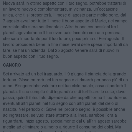
Nuova sará in ottimo aspetto con il tuo segno, potrebbe trattarsi di
un lavoro nuovo o complementare, in vicinanza, un’occasione
unica, che ti si presenterà. Il mese di agosto parte molto bene, dal
7 agosto avrai per tutto il mese il buon aspetto di Marte, nel campo
correlato alla sfera sentimentale. Altre buone connessioni tra i
pianeti agevoleranno il tuo eventuale incontro con una persona,
che sará importante per il tuo futuro, poco prima di Ferragosto. Il
lavoro procederà bene, a fine mese avrai delle spese importanti da
fare, se hai un’azienda. Dal 25 agosto Venere sará di nuovo in
buon aspetto con il tuo segno.
CANCRO
Sei arrivato ad un bel traguardo, il 9 giugno il pianeta della grande
fortuna, Giove entrerà nel tuo segno e ci rimarrà per poco piú di un
anno. Bisognerebbe valutare nel tuo cielo natale, cosa ci porterà il
pianeta. Il suo compito è di ingrandire e di fortificare le cose, dove
passa, quindi il risultato dipende da che aspetti forma il tuo Sole ed
eventuali altri pianeti nel tuo segno con altri pianeti del cielo di
nascita. Nel periodo di Giove nel proprio segno, è possibile anche
ad ingrassare, se vuoi stare attento alla linea, sarebbe l’ora a
riguardarti. Inizio agosto, specialmente dal 6 all’11 agosto sarebbe
meglio ad eliminare o almeno a ridurre il consumo dei dolci. Ma