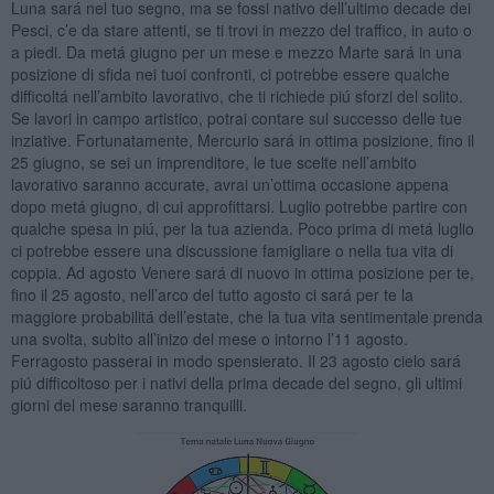
Luna sará nel tuo segno, ma se fossi nativo dell’ultimo decade dei
Pesci, c’e da stare attenti, se ti trovi in mezzo del traffico, in auto o
a piedi. Da metá giugno per un mese e mezzo Marte sará in una
posizione di sfida nei tuoi confronti, ci potrebbe essere qualche
difficoltá nell’ambito lavorativo, che ti richiede piú sforzi del solito.
Se lavori in campo artistico, potrai contare sul successo delle tue
inziative. Fortunatamente, Mercurio sará in ottima posizione, fino il
25 giugno, se sei un imprenditore, le tue scelte nell’ambito
lavorativo saranno accurate, avrai un’ottima occasione appena
dopo metá giugno, di cui approfittarsi. Luglio potrebbe partire con
qualche spesa in piú, per la tua azienda. Poco prima di metá luglio
ci potrebbe essere una discussione famigliare o nella tua vita di
coppia. Ad agosto Venere sará di nuovo in ottima posizione per te,
fino il 25 agosto, nell’arco del tutto agosto ci sará per te la
maggiore probabilitá dell’estate, che la tua vita sentimentale prenda
una svolta, subito all’inizo del mese o intorno l’11 agosto.
Ferragosto passerai in modo spensierato. Il 23 agosto cielo sará
piú difficoltoso per i nativi della prima decade del segno, gli ultimi
giorni del mese saranno tranquilli.