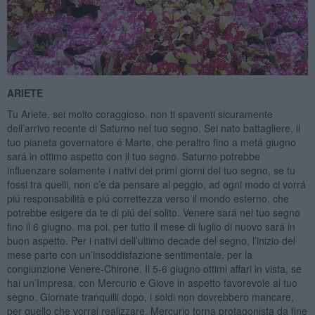
ARIETE
Tu Ariete, sei molto coraggioso, non ti spaventi sicuramente
dell’arrivo recente di Saturno nel tuo segno. Sei nato battagliere, il
tuo pianeta governatore é Marte, che peraltro fino a metá giugno
sará in ottimo aspetto con il tuo segno. Saturno potrebbe
influenzare solamente i nativi dei primi giorni del tuo segno, se tu
fossi tra quelli, non c’e da pensare al peggio, ad ogni modo ci vorrá
piú responsabilità e piú correttezza verso il mondo esterno, che
potrebbe esigere da te di piú del solito. Venere sará nel tuo segno
fino il 6 giugno, ma poi, per tutto il mese di luglio di nuovo sará in
buon aspetto. Per i nativi dell’ultimo decade del segno, l’inizio del
mese parte con un’insoddisfazione sentimentale, per la
congiunzione Venere-Chirone. Il 5-6 giugno ottimi affari in vista, se
hai un’Impresa, con Mercurio e Giove in aspetto favorevole al tuo
segno. Giornate tranquilli dopo, i soldi non dovrebbero mancare,
per quello che vorrai realizzare. Mercurio torna protagonista da fine