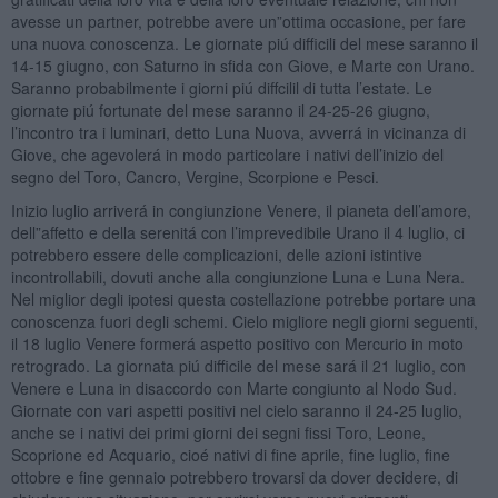
avesse un partner, potrebbe avere un”ottima occasione, per fare
una nuova conoscenza. Le giornate piú difficili del mese saranno il
14-15 giugno, con Saturno in sfida con Giove, e Marte con Urano.
Saranno probabilmente i giorni piú diffcilil di tutta l’estate. Le
giornate piú fortunate del mese saranno il 24-25-26 giugno,
l’incontro tra i luminari, detto Luna Nuova, avverrá in vicinanza di
Giove, che agevolerá in modo particolare i nativi dell’inizio del
segno del Toro, Cancro, Vergine, Scorpione e Pesci.
Inizio luglio arriverá in congiunzione Venere, il pianeta dell’amore,
dell”affetto e della serenitá con l’imprevedibile Urano il 4 luglio, ci
potrebbero essere delle complicazioni, delle azioni istintive
incontrollabili, dovuti anche alla congiunzione Luna e Luna Nera.
Nel miglior degli ipotesi questa costellazione potrebbe portare una
conoscenza fuori degli schemi. Cielo migliore negli giorni seguenti,
il 18 luglio Venere formerá aspetto positivo con Mercurio in moto
retrogrado. La giornata piú difficile del mese sará il 21 luglio, con
Venere e Luna in disaccordo con Marte congiunto al Nodo Sud.
Giornate con vari aspetti positivi nel cielo saranno il 24-25 luglio,
anche se i nativi dei primi giorni dei segni fissi Toro, Leone,
Scoprione ed Acquario, cioé nativi di fine aprile, fine luglio, fine
ottobre e fine gennaio potrebbero trovarsi da dover decidere, di