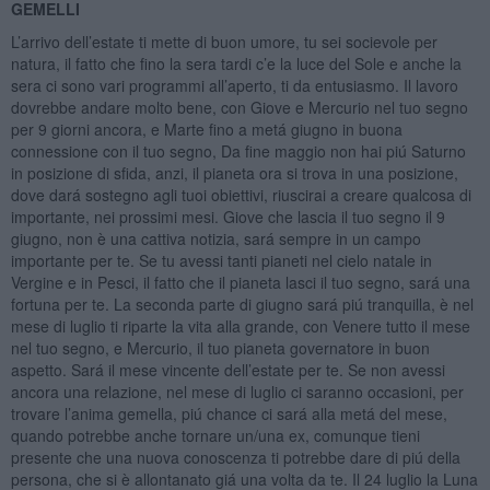
GEMELLI
L’arrivo dell’estate ti mette di buon umore, tu sei socievole per
natura, il fatto che fino la sera tardi c’e la luce del Sole e anche la
sera ci sono vari programmi all’aperto, ti da entusiasmo. Il lavoro
dovrebbe andare molto bene, con Giove e Mercurio nel tuo segno
per 9 giorni ancora, e Marte fino a metá giugno in buona
connessione con il tuo segno, Da fine maggio non hai piú Saturno
in posizione di sfida, anzi, il pianeta ora si trova in una posizione,
dove dará sostegno agli tuoi obiettivi, riuscirai a creare qualcosa di
importante, nei prossimi mesi. Giove che lascia il tuo segno il 9
giugno, non è una cattiva notizia, sará sempre in un campo
importante per te. Se tu avessi tanti pianeti nel cielo natale in
Vergine e in Pesci, il fatto che il pianeta lasci il tuo segno, sará una
fortuna per te. La seconda parte di giugno sará piú tranquilla, è nel
mese di luglio ti riparte la vita alla grande, con Venere tutto il mese
nel tuo segno, e Mercurio, il tuo pianeta governatore in buon
aspetto. Sará il mese vincente dell’estate per te. Se non avessi
ancora una relazione, nel mese di luglio ci saranno occasioni, per
trovare l’anima gemella, piú chance ci sará alla metá del mese,
quando potrebbe anche tornare un/una ex, comunque tieni
presente che una nuova conoscenza ti potrebbe dare di piú della
persona, che si è allontanato giá una volta da te. Il 24 luglio la Luna