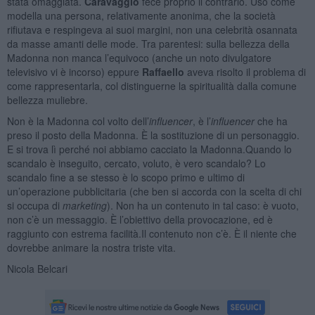
stata omaggiata.
Caravaggio
fece proprio il contrario. Usò come
modella una persona, relativamente anonima, che la società
rifiutava e respingeva ai suoi margini, non una celebrità osannata
da masse amanti delle mode. Tra parentesi: sulla bellezza della
Madonna non manca l’equivoco (anche un noto divulgatore
televisivo vi è incorso) eppure
Raffaello
aveva risolto il problema di
come rappresentarla, col distinguerne la spiritualità dalla comune
bellezza muliebre.
Non è la Madonna col volto dell’
influencer
, è l’
influencer
che ha
preso il posto della Madonna. È la sostituzione di un personaggio.
E si trova lì perché noi abbiamo cacciato la Madonna.Quando lo
scandalo è inseguito, cercato, voluto, è vero scandalo? Lo
scandalo fine a se stesso è lo scopo primo e ultimo di
un’operazione pubblicitaria (che ben si accorda con la scelta di chi
si occupa di
marketing
). Non ha un contenuto in tal caso: è vuoto,
non c’è un messaggio. È l’obiettivo della provocazione, ed è
raggiunto con estrema facilità.Il contenuto non c’è. È il niente che
dovrebbe animare la nostra triste vita.
Nicola Belcari