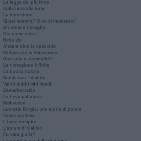
La legge del più forte
Dalla terra alla luna
La tentazione
​Sì per sempre? O no al momento?
Un brusco risveglio
Ora come allora
Nequizia
Andare oltre lo specchio
Parlare con la televisione
Uno solo al comando?
La ricreazione è finita
La buona notizia
Natale con l'elmetto
Valori dubbi miti fasulli
Demeritocrazia
La tivvù pallonara
Halloween
​Lucrezia Borgia, una storia di potere
Facile profezia
Il terzo compito
L'abiura di Galileo
Fu vera gloria?
La guerricciola delle due rose