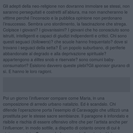
Gli adepti della neo-religione non dovranno immolare se stessi, non
saranno perseguitati e costretti all’abiura, ma non mancheranno le
vittime perché l’inconscio e la pubblica opinione non perdonano
l’insuccesso. Sembra uno stordimento, la fascinazione che strega.
Colpisce i giovani? I giovanissimi? I giovani che ho conosciuto sono
istruiti, intelligenti e capaci di giudizi indipendenti e critici. Chi sono
questi seguaci (
followers
)? che scuole hanno frequentato? dove si
trovano i seguaci della setta? È un popolo suburbano, di periferie
abbandonate al degrado e alla deprivazione spirituale?
appartengono a
élites
snob e riservate? sono comuni baby-
consumatori? Esistono davvero queste plebi?Gli
sponsor
giurano di
sì. E hanno le loro ragioni.
Poi un giorno l’
influencer
compare come Maria, in una
composizione di arredo urbano natalizio. Ed è scandalo. Chi
difende l’operazione porta l’esempio di Caravaggio che utilizzò una
prostituta per le stesse sacre sembianze. Il paragone è infondato e
risibile e rischia di essere offensivo oltre che per l’artista anche per
l’
influencer
, in modo sottile, a dispetto di cotanto onore di cui è