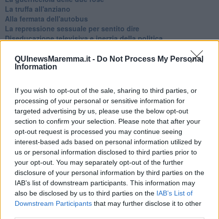
La truffa all'anziano
Alla fermata dell'autobus
La repressione sessuale per sentito dire
Diseducazione televisiva e inerzia della politica
Foto storica
Esequie solenni
QUInewsMaremma.it -
Do Not Process My Personal
Information
Nostalgia del sangue blu
Teste calde
Non avere e non essere
If you wish to opt-out of the sale, sharing to third parties, or
Armiamoci e... avviatevi
processing of your personal or sensitive information for
Da Capodanno a Carnevale
targeted advertising by us, please use the below opt-out
Schizzi di fango
section to confirm your selection. Please note that after your
Sor-riso amaro
opt-out request is processed you may continue seeing
Fine anno al ristorante
interest-based ads based on personal information utilized by
La festa di Capodanno
us or personal information disclosed to third parties prior to
Natale 2024
your opt-out. You may separately opt-out of the further
Re e regnanti
disclosure of your personal information by third parties on the
A noi interessa il dito non la luna
IAB’s list of downstream participants. This information may
Come rubare allo stato e vivere felici
also be disclosed by us to third parties on the
IAB’s List of
Una performance
Downstream Participants
that may further disclose it to other
Il compagno
​Io (allo specchio)
third parties.