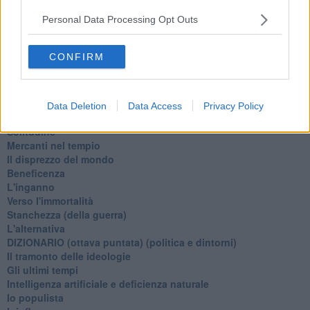
Tramonto
Passato, presente, futuro
Personal Data Processing Opt Outs
La virtù del non fare
Il giorno dei saldi
CONFIRM
L'ultimo post
Leggendo l'Eneide
​(In)sicurezza stradale
Il decalogo del politico
Data Deletion
Data Access
Privacy Policy
Un calcio alla finzione
Solitudine
Mercanti nel tempio
Il disprezzo del mondo
Beneficenza
L'inganno
Verso l'immortalità
Stanchezza (della guerra)
L'alternativa
​DIZIONARIO (ottava puntata) (politica e dintorni)
Il tramonto delle ideologie
Gli ultimi tempi
Intelligenza artificiale e deficienza naturale
Io populista