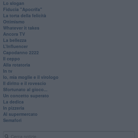
Lo slogan
Fiducia "Apocrifa"
La torta della felicità
Ottimismo
Whatever it takes
Ancora TV
La bellezza
L’Influencer
​Capodanno 2222
Il ceppo
Alla rotatoria
In tv
Io, mia moglie e il virologo
Il diritto e il rovescio
Sfortunato al gioco...
Un concetto superato
La dedica
In pizzeria
Al supermercato
Semafori