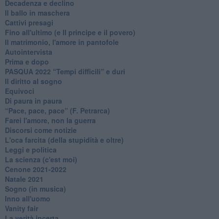
Decadenza e declino
Il ballo in maschera
Cattivi presagi
Fino all'ultimo (e Il principe e il povero)
Il matrimonio, l'amore in pantofole
Autointervista
Prima e dopo
​PASQUA 2022 “Tempi difficili” e duri
Il diritto al sogno
Equivoci
Di paura in paura
​“Pace, pace, pace” (F. Petrarca)
Farei l'amore, non la guerra
Discorsi come notizie
L'oca farcita (della stupidità e oltre)
Leggi e politica
La scienza (c'est moi)
Cenone 2021-2022
Natale 2021
Sogno (in musica)
Inno all'uomo
Vanity fair
La verità incerta