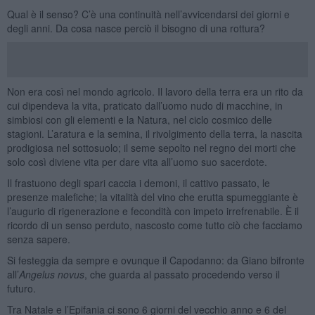
Qual è il senso? C’è una continuità nell’avvicendarsi dei giorni e
degli anni. Da cosa nasce perciò il bisogno di una rottura?
Non era così nel mondo agricolo. Il lavoro della terra era un rito da
cui dipendeva la vita, praticato dall’uomo nudo di macchine, in
simbiosi con gli elementi e la Natura, nel ciclo cosmico delle
stagioni. L’aratura e la semina, il rivolgimento della terra, la nascita
prodigiosa nel sottosuolo; il seme sepolto nel regno dei morti che
solo così diviene vita per dare vita all’uomo suo sacerdote.
Il frastuono degli spari caccia i demoni, il cattivo passato, le
presenze malefiche; la vitalità del vino che erutta spumeggiante è
l’augurio di rigenerazione e fecondità con impeto irrefrenabile. È il
ricordo di un senso perduto, nascosto come tutto ciò che facciamo
senza sapere.
Si festeggia da sempre e ovunque il Capodanno: da Giano bifronte
all’
Angelus novus
, che guarda al passato procedendo verso il
futuro.
Tra Natale e l’Epifania ci sono 6 giorni del vecchio anno e 6 del