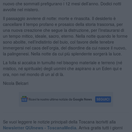
nuovo che sommati prefigurano i 12 mesi dell’anno. Dodici notti
avvolte nel mistero.
Il passaggio avviene di notte: morte e rinascita. Il desiderio è
cancellare il tempo profano e prosaico della storia trascorsa, per
una nuova creazione che segue la distruzione, per l’instaurarsi di
un tempo mitico, ideale, sacro, eterno. Nella notte quando le forme
sono abolite, nell’indistinto del buio, col favore delle tenebre
immergersi nel caos dell’orgia, del disordine da cui nasce il nuovo,
la palingenesi. Nella notte da cui più splendente sorgerà la luce.
La folla si accalca in tumulto nel bisogno materiale e terreno (né
mistico, né spirituale) degli uomini che aspirano a un Eden qui e
ora, non nel mondo di un al di là.
Nicola Belcari
Se vuoi leggere le notizie principali della Toscana iscriviti alla
Newsletter QUInews - ToscanaMedia.
Arriva gratis tutti i giorni