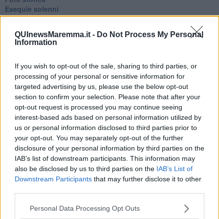
Esequie solenni
Nostalgia del sangue blu
Teste calde
QUInewsMaremma.it -
Do Not Process My Personal
Non avere e non essere
Information
Armiamoci e... avviatevi
Da Capodanno a Carnevale
If you wish to opt-out of the sale, sharing to third parties, or
Schizzi di fango
processing of your personal or sensitive information for
Sor-riso amaro
Fine anno al ristorante
targeted advertising by us, please use the below opt-out
La festa di Capodanno
section to confirm your selection. Please note that after your
Natale 2024
opt-out request is processed you may continue seeing
Re e regnanti
interest-based ads based on personal information utilized by
A noi interessa il dito non la luna
us or personal information disclosed to third parties prior to
Come rubare allo stato e vivere felici
your opt-out. You may separately opt-out of the further
Una performance
disclosure of your personal information by third parties on the
Il compagno
IAB’s list of downstream participants. This information may
​Io (allo specchio)
also be disclosed by us to third parties on the
IAB’s List of
Tramonto
Downstream Participants
that may further disclose it to other
Passato, presente, futuro
third parties.
La virtù del non fare
Il giorno dei saldi
Personal Data Processing Opt Outs
L'ultimo post