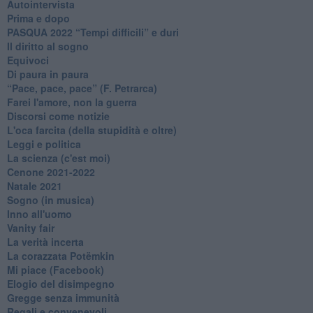
Autointervista
Prima e dopo
​PASQUA 2022 “Tempi difficili” e duri
Il diritto al sogno
Equivoci
Di paura in paura
​“Pace, pace, pace” (F. Petrarca)
Farei l'amore, non la guerra
Discorsi come notizie
L'oca farcita (della stupidità e oltre)
Leggi e politica
La scienza (c'est moi)
Cenone 2021-2022
Natale 2021
Sogno (in musica)
Inno all'uomo
Vanity fair
La verità incerta
La corazzata Potëmkin
Mi piace (Facebook)
Elogio del disimpegno
Gregge senza immunità
Regali e convenevoli