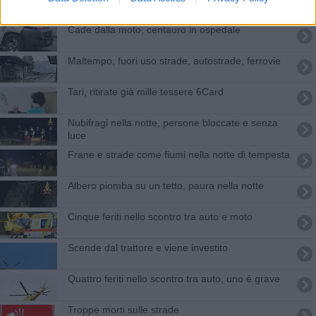
Cade dalla moto, centauro in ospedale
Maltempo, fuori uso strade, autostrade, ferrovie
Tari, ritirate già mille tessere 6Card
Nubifragi nella notte, persone bloccate e senza
luce
Frane e strade come fiumi nella notte di tempesta
Albero piomba su un tetto, paura nella notte
Cinque feriti nello scontro tra auto e moto
Scende dal trattore e viene investito
Quattro feriti nello scontro tra auto, uno è grave
Troppe morti sulle strade