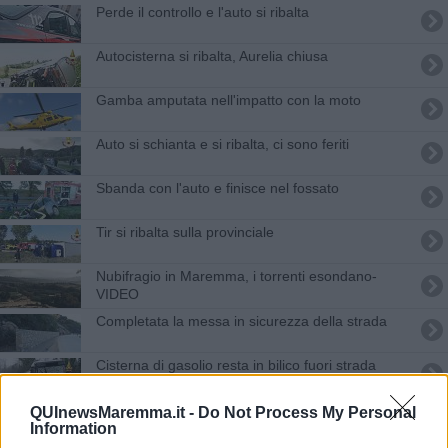
Perde il controllo e l'auto si ribalta
Autocisterna si ribalta, Aurelia chiusa
Gamba amputata nell'impatto con la moto
Auto si schianta e si ribalta, ci sono feriti
Sbanda con l'auto e finisce nel fossato
Tir si ribalta sulla provinciale
Nubifragio in Maremma, i torrenti esondano-
VIDEO
Completata la messa in sicurezza della strada
Cisterna di gasolio resta in bilico fuori strada
Lavori sulla provinciale, chiude lo svincolo
QUInewsMaremma.it -
Do Not Process My Personal
Information