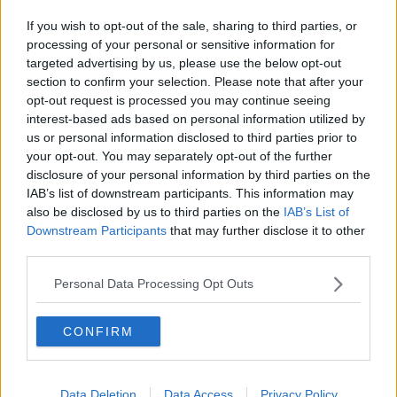
Scontro tra auto, 4 feriti tra cui due bambini
If you wish to opt-out of the sale, sharing to third parties, or
Con l'auto fuori strada finisce in ospedale
processing of your personal or sensitive information for
targeted advertising by us, please use the below opt-out
section to confirm your selection. Please note that after your
Sei feriti nel maxitamponamento tra auto
opt-out request is processed you may continue seeing
interest-based ads based on personal information utilized by
Si ribalta con l'auto, ferita una ragazza
us or personal information disclosed to third parties prior to
your opt-out. You may separately opt-out of the further
Grave a 18 anni dopo il fuori strada con la moto
disclosure of your personal information by third parties on the
IAB’s list of downstream participants. This information may
Un bivacco nel bosco per lo spaccio della droga
also be disclosed by us to third parties on the
IAB’s List of
Downstream Participants
that may further disclose it to other
Tragico frontale, muoiono marito e moglie
third parties.
Scontro in moto, ferito un centauro di 80 anni
Personal Data Processing Opt Outs
Maremma allagata, Cascatelle di Saturnia invase
CONFIRM
dal fango
Scontro fra auto, ferito incastrato tra le lamiere
Data Deletion
Data Access
Privacy Policy
Rovinosa caduta in bici sulla provinciale