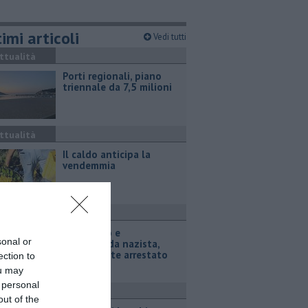
imi articoli
Vedi tutti
ttualità
Porti regionali, piano
triennale da 7,5 milioni
ttualità
Il caldo anticipa la
vendemmia
ronaca
Terrorismo e
sonal or
propaganda nazista,
adolescente arrestato
ection to
ou may
 personal
ronaca
out of the