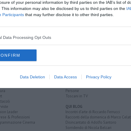
losure of your personal information by third parties on the IAB’s list of
. This information may also be disclosed by us to third parties on the
IA
Participants
that may further disclose it to other third parties.
te
 un bambino
ed è grave
l Data Processing Opt Outs
CONFIRM
EGORIE
RUBRICHE
naca
Le notizie di oggi
tica
Più Letti della settimana
Data Deletion
Data Access
Privacy Policy
alità
Più Letti del mese
nomia
Archivio Notizie
ura
Persone
rt
Toscani in TV
tacoli
rviste
QUI BLOG
nion Leader
Incontri d'arte di Riccardo Ferrucci
rese & Professioni
Racconti della domenica di Marco Celat
grammazione Cinema
Disincantato di Adolfo Santoro
Sorridendo di Nicola Belcari