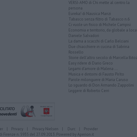
VERSI-AMO di Chi mette al centro la
persona
Eureka! di Nausica Manzi
Tabasco senza filtro di Tabasco n.6
Ci vuole un fisico di Michele Campisi
Economia e territorio, da globale a loca
Daniele Salvadori
La dama a scacchi di Carlo Belciani
Due chiacchiere in cucina di Sabrina
Rossello
Storie dell'altro secolo di Marcella Bito
Easy ridere di Dario Greco
Legami d'amore di Malena ...
Musica e dintorni di Fausto Pirìto
Parole milonguere di Maria Caruso
Lo sguardo di Don Armando Zappolini
Leggere di Roberto Cerri
er
|
Privacy
|
Privacy Nielsen
|
Durc
|
Provider
di Firenze n. 5935 del 27.09.2013. Powered by
Aperion.it