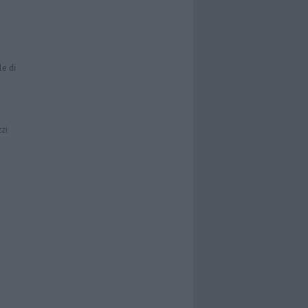
le di
zzi