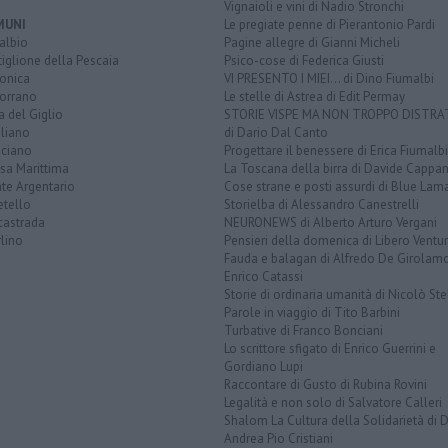
Vignaioli e vini di Nadio Stronchi
MUNI
Le pregiate penne di Pierantonio Pardi
albio
Pagine allegre di Gianni Micheli
iglione della Pescaia
Psico-cose di Federica Giusti
lonica
VI PRESENTO I MIEI... di Dino Fiumalbi
orrano
Le stelle di Astrea di Edit Permay
a del Giglio
STORIE VISPE MA NON TROPPO DISTR
liano
di Dario Dal Canto
ciano
Progettare il benessere di Erica Fiumalbi
sa Marittima
La Toscana della birra di Davide Cappan
te Argentario
Cose strane e posti assurdi di Blue Lam
etello
Storielba di Alessandro Canestrelli
castrada
NEURONEWS di Alberto Arturo Vergani
lino
Pensieri della domenica di Libero Ventur
Fauda e balagan di Alfredo De Girolam
Enrico Catassi
Storie di ordinaria umanità di Nicolò Ste
Parole in viaggio di Tito Barbini
Turbative di Franco Bonciani
Lo scrittore sfigato di Enrico Guerrini e
Gordiano Lupi
Raccontare di Gusto di Rubina Rovini
Legalità e non solo di Salvatore Calleri
Shalom La Cultura della Solidarietà di 
Andrea Pio Cristiani