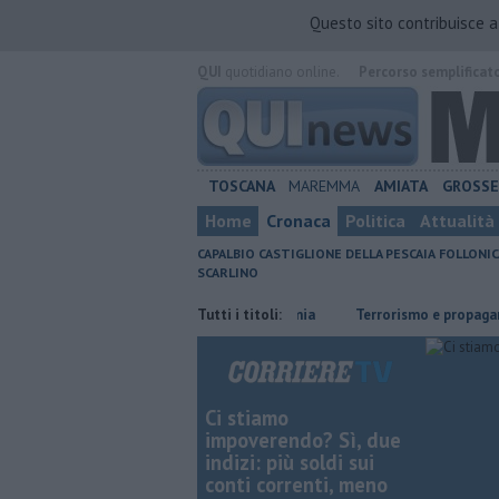
Questo sito contribuisce 
QUI
quotidiano online.
Percorso semplificat
TOSCANA
MAREMMA
AMIATA
GROSS
Home
Cronaca
Politica
Attualità
CAPALBIO
CASTIGLIONE DELLA PESCAIA
FOLLONIC
SCARLINO
ioni
Il caldo anticipa la vendemmia
Tutti i titoli:
Terrorismo e propaganda nazi
Ci stiamo
impoverendo? Sì, due
indizi: più soldi sui
conti correnti, meno