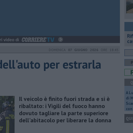
Ri
ca
DOMENICA
07 GIUGNO 2026
ORE 18:45
dell'auto per estrarla
e
Q
A L
Il veicolo è finito fuori strada e si è
di 
Scar
ribaltato: i Vigili del fuoco hanno
con 
dovuto tagliare la parte superiore
QUI
dell'abitacolo per liberare la donna