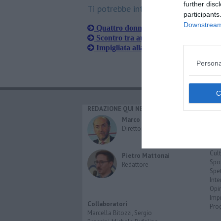
further disc
Ti potrebbe interessare anche:
participants
Downstream 
Quattro donne ferite nel maxi inciden
Scontro tra auto, ferite due donne e
Impigliata alla portiera del bus cade 
Persona
REDAZIONE QUI NEWS
CAT
Cro
Marco Migli
Poli
Direttore Responsabile
Attu
Eco
Cult
Pietro Mattonai
Spo
Redattore
Spet
Inte
Opi
Imp
Collaboratori
Pro
Marcella Bitozzi, Sergio