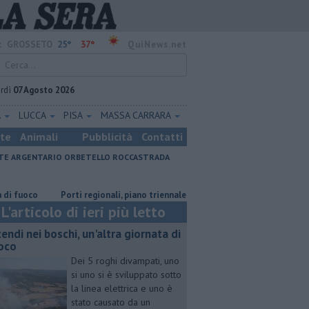
25°
37°
:
GROSSETO
QuiNews.net
rdì
07 Agosto 2026
A
LUCCA
PISA
MASSA CARRARA
ste
Animali
Pubblicità
Contatti
E ARGENTARIO
ORBETELLO
ROCCASTRADA
co
Porti regionali, piano triennale da 7,5 milioni
Il caldo anticipa
L'articolo di ieri più letto
cendi nei boschi, un'altra giornata di
oco
Dei 5 roghi divampati, uno
si uno si è sviluppato sotto
la linea elettrica e uno è
stato causato da un