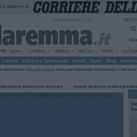
alla audience di
o
Aggiornato alle 12:00
METEO
Vene
ETO
SIENA
LIVORNO
FIRENZE
AREZZO
PRATO
PISTOI
Lavoro
Cultura e Spettacolo
Eventi
Sport
Blog
Intervi
A
GAVORRANO
ISOLA DEL GIGLIO
MAGLIANO
MANCIANO
MASSA MARITTIMA
MONT
sta, adolescente arrestato
Incendi nei boschi, un'altra giornata di fuo
In
fu