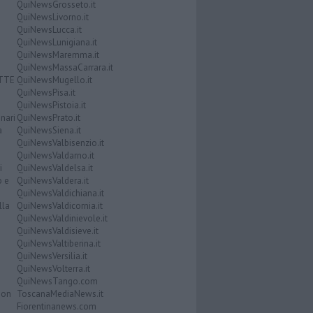
QuiNewsGrosseto.it
QuiNewsLivorno.it
QuiNewsLucca.it
QuiNewsLunigiana.it
QuiNewsMaremma.it
QuiNewsMassaCarrara.it
ATTE
QuiNewsMugello.it
QuiNewsPisa.it
QuiNewsPistoia.it
nari
QuiNewsPrato.it
a
QuiNewsSiena.it
QuiNewsValbisenzio.it
QuiNewsValdarno.it
i
QuiNewsValdelsa.it
o e
QuiNewsValdera.it
QuiNewsValdichiana.it
lla
QuiNewsValdicornia.it
QuiNewsValdinievole.it
QuiNewsValdisieve.it
QuiNewsValtiberina.it
QuiNewsVersilia.it
QuiNewsVolterra.it
QuiNewsTango.com
Don
ToscanaMediaNews.it
Fiorentinanews.com