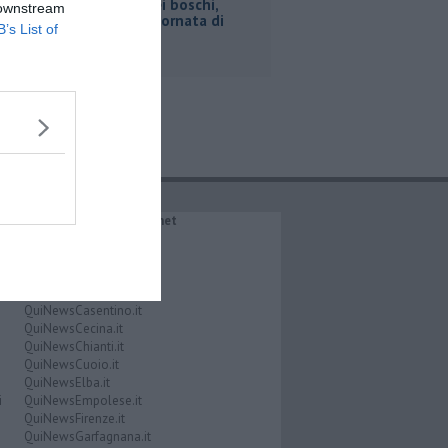
Incendi nei boschi,
 downstream
un'altra giornata di
B’s List of
fuoco
IL NETWORK QuiNews.net
QuiNewsAbetone.it
QuiNewsAmiata.it
QuiNewsAnimali.it
QuiNewsArezzo.it
QuiNewsCasentino.it
QuiNewsCecina.it
QuiNewsChianti.it
QuiNewsCuoio.it
QuiNewsElba.it
i
QuiNewsEmpolese.it
QuiNewsFirenze.it
QuiNewsGarfagnana.it