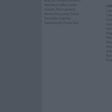
Braccini, Michele Bufalino,
Valentina Caffieri, Linda
CO
Giuliani, Dina Laurenzi,
Cap
Monica Nocciolini, Paolo
Cast
Nocentini, Gabriele
Fol
Santarnecchi, Paola Silvi.
Gav
Isol
Mag
Man
Mas
Mon
Orb
Roc
Scar