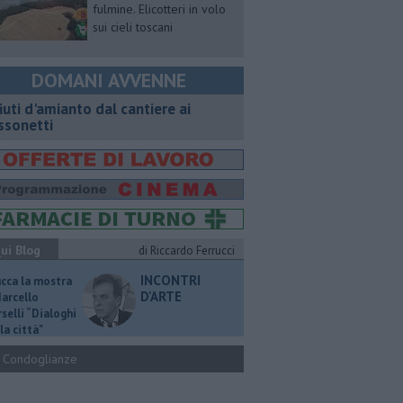
fulmine. Elicotteri in volo
sui cieli toscani
DOMANI AVVENNE
fiuti d'amianto dal cantiere ai
ssonetti
ui Blog
di Riccardo Ferrucci
INCONTRI
ucca la mostra
D'ARTE
Marcello
selli “Dialoghi
la città"
Condoglianze