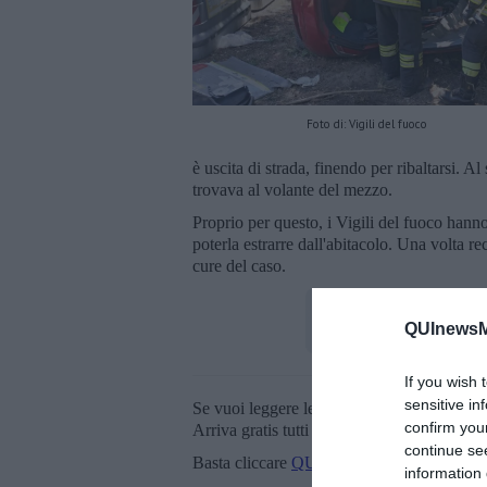
Foto di: Vigili del fuoco
è uscita di strada, finendo per ribaltarsi. A
trovava al volante del mezzo.
Proprio per questo, i Vigili del fuoco han
poterla estrarre dall'abitacolo. Una volta re
cure del caso.
QUInewsM
If you wish 
sensitive in
Se vuoi leggere le notizie principali della T
confirm you
Arriva gratis tutti i giorni alle 20:00 dirett
continue se
Basta cliccare
QUI
information 