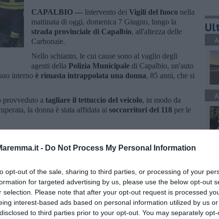
CAPALBIO —
Intervento dei
Vigili del fuoco
nella
mattinata di oggi, domenica 7 Giugno, lungo la
Ult
strada provinciale di Capalbio
, all'altezza delle
A
Carbonaie.
Nello schianto, le cui cause sono al vaglio degli
agenti della
Polizia Municipale
di Capalbio, un'auto
l suo interno
è rimasta intrappolata una donna
, 85 anni, che si
A
no provveduto a
tagliare il tettuccio del veicolo
, in modo da
cuperata, la donna è stata affidata ai
soccorritori del 118
per le
aremma.it -
Do Not Process My Personal Information
C
to opt-out of the sale, sharing to third parties, or processing of your per
formation for targeted advertising by us, please use the below opt-out s
oscana iscriviti alla
Newsletter QUInews - ToscanaMedia.
r selection. Please note that after your opt-out request is processed y
amente nella tua casella di posta.
eing interest-based ads based on personal information utilized by us or
C
disclosed to third parties prior to your opt-out. You may separately opt-