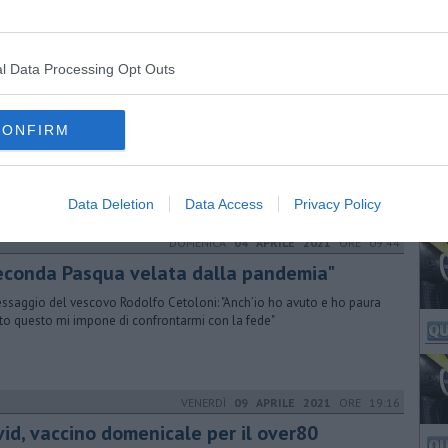
libera ufficiale dalla Usl Toscana sud est per la postazione in notturna.
interventi saranno gestiti e coordinati dalla Misericordia locale
l Data Processing Opt Outs
GIOVEDÌ
30 MAGGIO 2019
ORE 14:55
ti anni di elisoccorso, storia e numeri
CONFIRM
mila persone soccorse e, nella sua storia, anche alcune tragedie. Dal
 il servizio è stato implementato con l'attivazione del volo notturno
Data Deletion
Data Access
Privacy Policy
DOMENICA
04 APRILE 2021
ORE 09:44
econda Pasqua velata dalla pandemia"
essaggio del vescovo Rodolfo Cetoloni: "Anch’io ho avuto e ho paura
tto questo mi impone di confrontarmi con la fede"
VENERDÌ
09 APRILE 2021
ORE 19:16
vid, vaccino domenicale per il over80