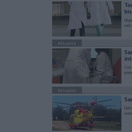
To
bis
L'Ag
nell
Attualità
Sa
in
Con 
prim
Attualità
San
L’el
svol