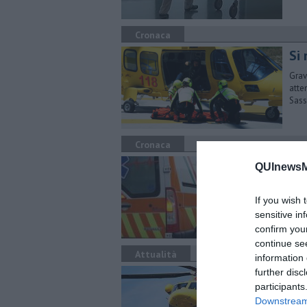
Cronaca
Si 
Grav
atte
Sass
Cronaca
Fr
QUInewsM
Per 
per 
If you wish 
sensitive in
confirm you
continue se
Attualità
information 
C'è
further disc
participants
Pe
Downstream 