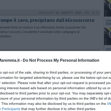
MERCOLEDÌ
26 AGOSTO 2015
ORE 15:10
rompe il cavo, precipitano dall'elicosoccorso
emente feriti un medico e un infermiere, morta la paziente che
ndeva i soccorsi. L'incidente è avvenuto nelle campagne di
ofortino
MERCOLEDÌ
06 GENNAIO 2016
ORE 10:28
ontale sull'Aurelia, grave un quattordicenne
aremma.it -
Do Not Process My Personal Information
il ragazzino è stato necessario il trasferimento all'ospedale di Siena
un delicato intervento chirurgico
to opt-out of the sale, sharing to third parties, or processing of your per
formation for targeted advertising by us, please use the below opt-out s
r selection. Please note that after your opt-out request is processed y
eing interest-based ads based on personal information utilized by us or
MARTEDÌ
27 DICEMBRE 2016
ORE 16:31
disclosed to third parties prior to your opt-out. You may separately opt-
 il campo sportivo per l'atterraggio di
losure of your personal information by third parties on the IAB’s list of
. This information may also be disclosed by us to third parties on the
gaso
IA
Participants
that may further disclose it to other third parties.