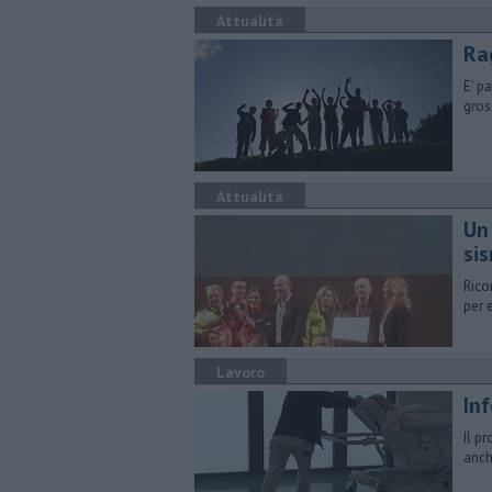
Attualità
Ra
E' p
gros
Attualità
Un
si
Rico
per 
Lavoro
Inf
Il p
anch