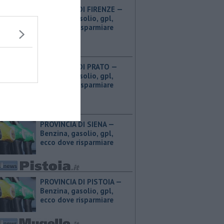
PROVINCIA DI FIRENZE — ​
Benzina, gasolio, gpl,
ecco dove risparmiare
PROVINCIA DI PRATO — ​
Benzina, gasolio, gpl,
ecco dove risparmiare
PROVINCIA DI SIENA — ​
Benzina, gasolio, gpl,
ecco dove risparmiare
PROVINCIA DI PISTOIA — ​
Benzina, gasolio, gpl,
ecco dove risparmiare