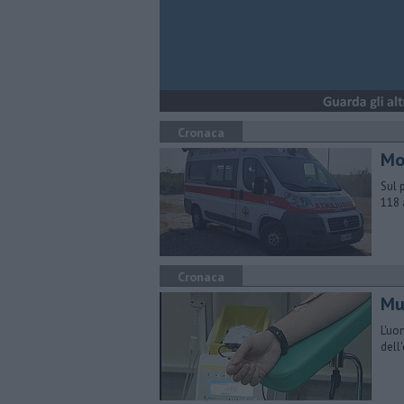
Cronaca
Mot
Sul 
118 
Cronaca
Mu
L'uo
dell