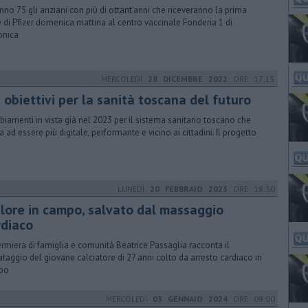
nno 75 gli anziani con più di ottant'anni che riceveranno la prima
 di Pfizer domenica mattina al centro vaccinale Fonderia 1 di
onica
MERCOLEDÌ
28 DICEMBRE 2022
ORE 17:15
 obiettivi per la sanità toscana del futuro
iamenti in vista già nel 2023 per il sistema sanitario toscano che
a ad essere più digitale, performante e vicino ai cittadini. Il progetto
LUNEDÌ
20 FEBBRAIO 2023
ORE 18:30
lore in campo, salvato dal massaggio
rdiaco
fermiera di famiglia e comunità Beatrice Passaglia racconta il
ataggio del giovane calciatore di 27 anni colto da arresto cardiaco in
po
MERCOLEDÌ
03 GENNAIO 2024
ORE 09:00