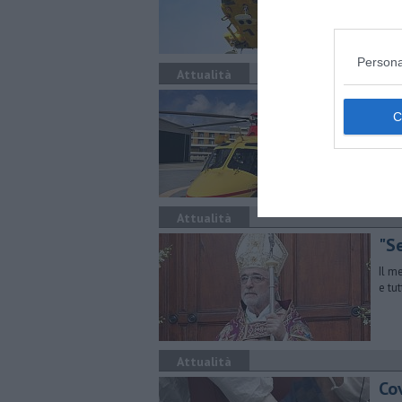
Via 
Gli 
Persona
Attualità
Ven
Nove
2017
Attualità
"S
Il m
e tu
Attualità
Co