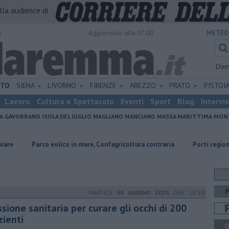
alla audience di
o
Aggiornato alle 07:00
METEO
Dom
ETO
SIENA
LIVORNO
FIRENZE
AREZZO
PRATO
PISTOI
Lavoro
Cultura e Spettacolo
Eventi
Sport
Blog
Intervi
A
GAVORRANO
ISOLA DEL GIGLIO
MAGLIANO
MANCIANO
MASSA MARITTIMA
MONT
o eolico in mare, Confagricoltura contraria
Porti regionali, piano trienn
MARTEDÌ
30 GIUGNO 2026
ORE 18:20
sione sanitaria per curare gli occhi di 200
zienti
Q