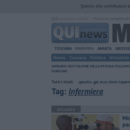
Questo sito contribuisce 
QUI
quotidiano online.
Percorso semplificat
TOSCANA
MAREMMA
AMIATA
GROSS
Home
Cronaca
Politica
Attualità
CAPALBIO
CASTIGLIONE DELLA PESCAIA
FOLLONIC
SCARLINO
incia di Grosseto
​Benzina, gasolio, gpl, ecco dove risparmiare
Tutti i titoli:
Parc
Tag:
Infermiera
Attualità
Mis
pa