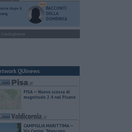
RACCONTI
orie dopo il
DELLA
 bang
DOMENICA
Condoglianze
etwork QUInews
PISA — Nuova scossa di
magnitudo 2.4 nel Pisano
CAMPIGLIA MARITTIMA —
Via Cerrini, "Mancano