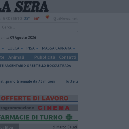
25°
36°
:
GROSSETO
QuiNews.net
enica
09 Agosto 2026
A
LUCCA
PISA
MASSA CARRARA
ste
Animali
Pubblicità
Contatti
E ARGENTARIO
ORBETELLO
ROCCASTRADA
ale da 7,5 milioni
​Tutte le offerte di lavoro in provincia di Grosseto
ui Blog
di Marco Celati