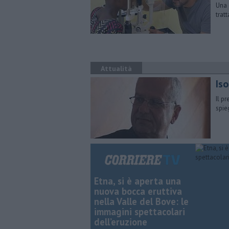
Una 
trat
Attualità
Is
Il p
spie
Etna, si è aperta una
nuova bocca eruttiva
nella Valle del Bove: le
immagini spettacolari
dell’eruzione