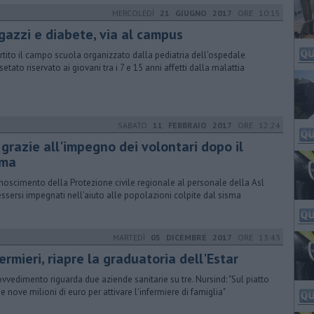
MERCOLEDÌ
21 GIUGNO 2017
ORE 10:15
gazzi e diabete, via al campus
artito il campo scuola organizzato dalla pediatria dell'ospedale
setato riservato ai giovani tra i 7 e 15 anni affetti dalla malattia
SABATO
11 FEBBRAIO 2017
ORE 12:24
 grazie all'impegno dei volontari dopo il
sma
noscimento della Protezione civile regionale al personale della Asl
essersi impegnati nell’aiuto alle popolazioni colpite dal sisma
MARTEDÌ
05 DICEMBRE 2017
ORE 13:43
ermieri, riapre la graduatoria dell'Estar
rovvedimento riguarda due aziende sanitarie su tre. Nursind: "Sul piatto
e nove milioni di euro per attivare l'infermiere di famiglia"