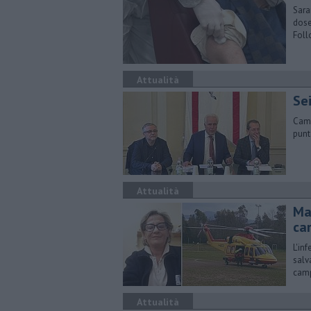
Sara
dose
Foll
Attualità
Sei
Camb
punt
Attualità
Ma
ca
L'in
salv
cam
Attualità