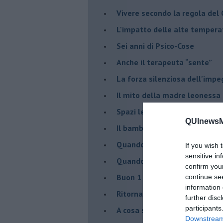
​Vivere secondo la regola del
​L'impatto delle alte tempera
Sei anni di Psico-Cose
​Anche il terapeuta “sente”
​La forza silenziosa dell'imp
​Il mito della madre leonessa
Spazi leggeri per tempi comp
QUInewsM
Il bambino, il marshmallow e
​Quando cambia il nome di u
If you wish 
sensitive in
​Quando il terapeuta torna a 
confirm you
​Buon 1 Maggio!
continue se
information 
Ritornare indietro di vent’ann
further disc
participants
​A cosa serve davvero la psic
Downstream 