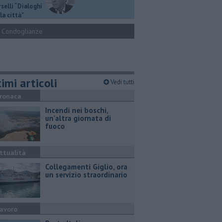
selli “Dialoghi
la città"
Condoglianze
imi articoli
Vedi tutti
ronaca
Incendi nei boschi,
un'altra giornata di
fuoco
ttualità
Collegamenti Giglio, ora
un servizio straordinario
avoro