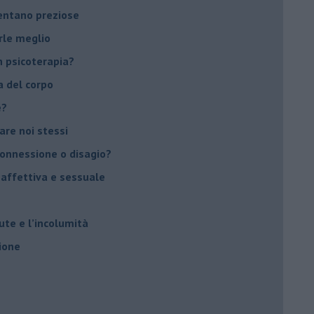
ventano preziose
rle meglio
 psicoterapia?
a del corpo
e?
vare noi stessi
 connessione o disagio?
 affettiva e sessuale
ute e l’incolumità
ione