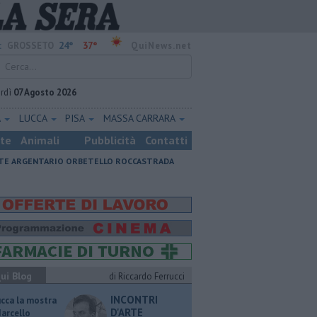
24°
37°
:
GROSSETO
QuiNews.net
rdì
07 Agosto 2026
A
LUCCA
PISA
MASSA CARRARA
ste
Animali
Pubblicità
Contatti
E ARGENTARIO
ORBETELLO
ROCCASTRADA
ui Blog
di Riccardo Ferrucci
INCONTRI
ucca la mostra
D'ARTE
Marcello