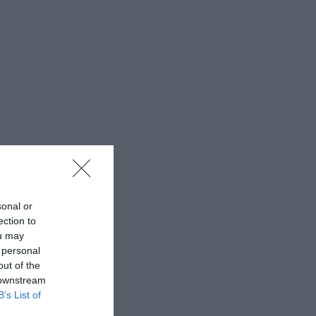
sonal or
ection to
ou may
 personal
out of the
 downstream
B’s List of