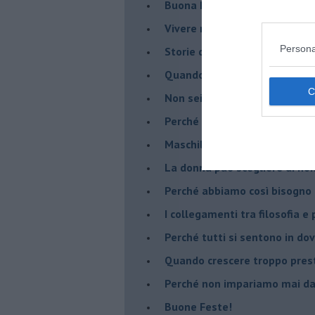
​Buona Pasqua e … buona rina
​Vivere nell’incertezza
Persona
​Storie di rinascita: i Take Tha
​Quando la rigidità del tera
​Non sei indietro, stai seguen
​Perché abbiamo bisogno di 
​Maschilismo inconsapevole
​La donna può scegliere di n
​Perché abbiamo così bisogno 
​I collegamenti tra filosofia e
​Perché tutti si sentono in dov
​Quando crescere troppo pres
​Perché non impariamo mai dag
​Buone Feste!