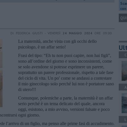
Scar
con 
QUI
DI FEDERICA GIUSTI - VENERDÌ
24 MAGGIO 2024
ORE 09:00
La maternità, anche vista con gli occhi dello
Ult
psicologo, è un affar serio!
C
Frasi del tipo: “Eh tu non puoi capire, non hai figli”,
sono all’ordine del giorno e sono inconsistenti, come
se solo avendone si potesse esprimere un parere,
soprattutto un parere professionale, rispetto a tale fase
del ciclo di vita. Un po' come se andassi a contestare
il mio ginecologo solo perché lui non è portatore sano
A
di utero!!!
Comunque, polemiche a parte, la maternità è un affar
serio perché è un tema delicato del quale, ancora
oggi, esistono, a mio avviso, versioni falsate e poco
 scontrarsi ogni giorno.
L
de l’arrivo di un figlio, ma penso alle prime fasi di accudimento.