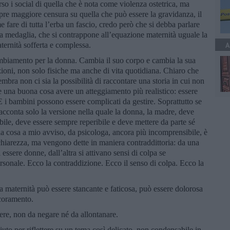
so i social di quella che è nota come violenza ostetrica, ma
pre maggiore censura su quella che può essere la gravidanza, il
 fare di tutta l’erba un fascio, credo però che si debba parlare
lla medaglia, che si contrappone all’equazione maternità uguale la
ternità sofferta e complessa.
A
biamento per la donna. Cambia il suo corpo e cambia la sua
zioni, non solo fisiche ma anche di vita quotidiana. Chiaro che
bra non ci sia la possibilità di raccontare una storia in cui non
be una buona cosa avere un atteggiamento più realistico: essere
 i bambini possono essere complicati da gestire. Soprattutto se
racconta solo la versione nella quale la donna, la madre, deve
ile, deve essere sempre reperibile e deve mettere da parte sé
la cosa a mio avviso, da psicologa, ancora più incomprensibile, è
hiarezza, ma vengono dette in maniera contraddittoria: da una
 essere donne, dall’altra si attivano sensi di colpa se
ersonale. Ecco la contraddizione. Ecco il senso di colpa. Ecco la
a maternità può essere stancante e faticosa, può essere dolorosa
scoramento.
iere, non da negare né da allontanare.
uto per riflettere su un tema così delicato, non condensabile in