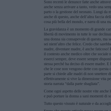
Sono recenti le denunce fatte anche attraver
anche senza arrivare a tanto, vedo una sem
parto o la gestione del neonato. Lungi da me
anche di questo, anche dell’altra faccia de
cosa più bella del mondo, e narra di una ma
La gravidanza è un momento di grande cam
libertà di movimento in tutte le sue declina
una donna sia consapevole di questo, ma sem
sei nient’altro che felice. Credo che sareb
madre, diventare madre, è anche faticoso! E
il contesto anche medico oltre che sociale 
esserci sempre, deve essere sempre disponib
stessa perché ha deciso di essere madre. E 
che le cose non vengono dette con questa c
parte si chiede alle madri di non smettere di
effettivamente si vive la dimensione vita p
storia narrata “dalla parte sbagliata”.
Come ogni aspetto delle nostre vite anche l
e può portare la donna a sani momenti di 
Tutto questo vissuto è naturale e da accogl
Spero che questo articolo possa essere un ai