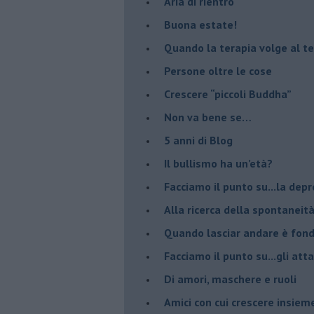
Aria di rientro
Buona estate!
​Quando la terapia volge al t
​Persone oltre le cose
​Crescere “piccoli Buddha”
Non va bene se…
​5 anni di Blog
​Il bullismo ha un’età?
Facciamo il punto su...la dep
​Alla ricerca della spontaneit
​Quando lasciar andare è fo
Facciamo il punto su...gli atta
Di amori, maschere e ruoli
​Amici con cui crescere insiem