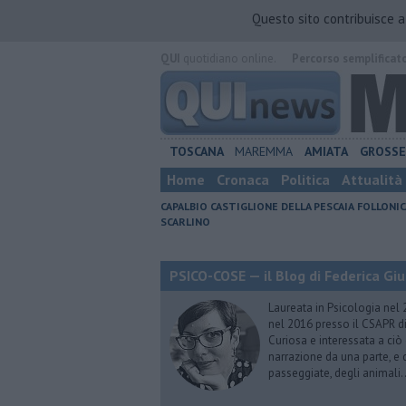
Questo sito contribuisce 
QUI
quotidiano online.
Percorso semplificat
TOSCANA
MAREMMA
AMIATA
GROSS
Home
Cronaca
Politica
Attualità
CAPALBIO
CASTIGLIONE DELLA PESCAIA
FOLLONIC
SCARLINO
PSICO-COSE — il Blog di Federica Giu
Laureata in Psicologia nel 
nel 2016 presso il CSAPR di
Curiosa e interessata a ciò
narrazione da una parte, e d
passeggiate, degli animali…