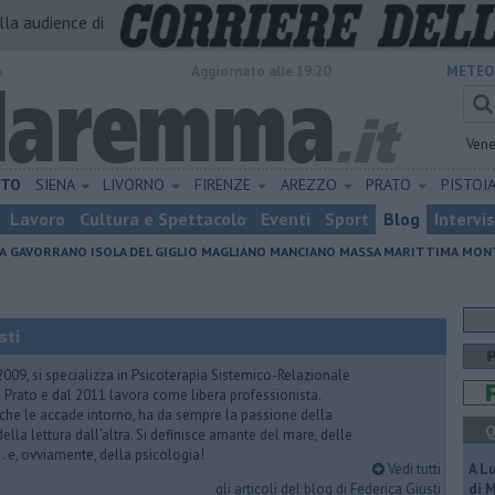
alla audience di
o
Aggiornato alle 19:20
METEO
Vene
ETO
SIENA
LIVORNO
FIRENZE
AREZZO
PRATO
PISTOI
Lavoro
Cultura e Spettacolo
Eventi
Sport
Blog
Intervi
A
GAVORRANO
ISOLA DEL GIGLIO
MAGLIANO
MANCIANO
MASSA MARITTIMA
MONT
sti
2009, si specializza in Psicoterapia Sistemico-Relazionale
 Prato e dal 2011 lavora come libera professionista.
 che le accade intorno, ha da sempre la passione della
Q
ella lettura dall’altra. Si definisce amante del mare, delle
 e, ovviamente, della psicologia!
Vedi tutti
A L
gli articoli del blog di Federica Giusti
di 