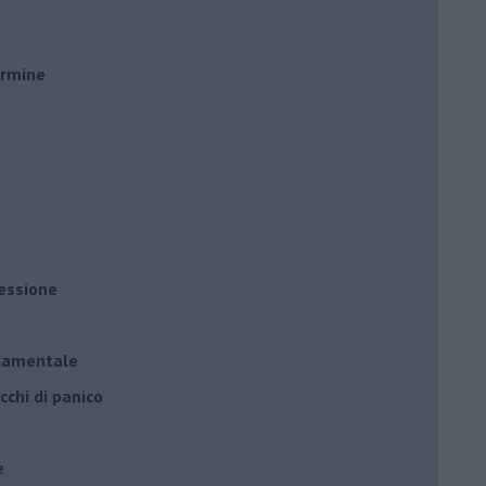
ermine
ressione
à
ndamentale
cchi di panico
e