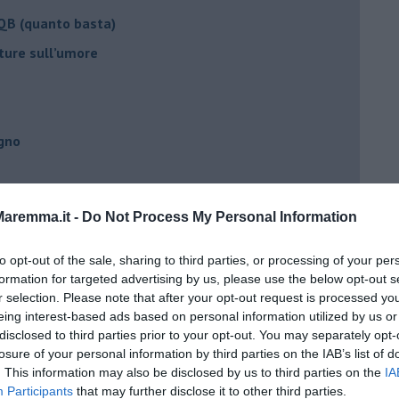
 QB (quanto basta)
ture sull’umore
egno
lessi
aremma.it -
Do Not Process My Personal Information
 il tempo
na sindrome
to opt-out of the sale, sharing to third parties, or processing of your per
formation for targeted advertising by us, please use the below opt-out s
casa
r selection. Please note that after your opt-out request is processed y
eing interest-based ads based on personal information utilized by us or
disclosed to third parties prior to your opt-out. You may separately opt-
i
losure of your personal information by third parties on the IAB’s list of
. This information may also be disclosed by us to third parties on the
IA
oterapia
Participants
that may further disclose it to other third parties.