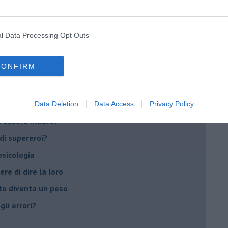
scita!
l Data Processing Opt Outs
t
peuta è fondamentale
CONFIRM
do il tuo tempo
Sanremo?
Data Deletion
Data Access
Privacy Policy
on essere madre!
di supereroi?
 psicologia
ere di dire la loro
to diventa un peso
li errori?