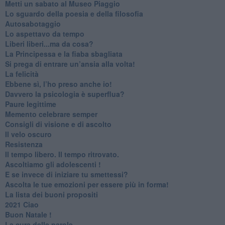
​Metti un sabato al Museo Piaggio
​Lo sguardo della poesia e della filosofia
Autosabotaggio
​Lo aspettavo da tempo
​Liberi liberi...ma da cosa?
​La Principessa e la fiaba sbagliata
Si prega di entrare un’ansia alla volta!
​La felicità
​Ebbene sì, l’ho preso anche io!
​Davvero la psicologia è superflua?
Paure legittime
​Memento celebrare semper
​Consigli di visione e di ascolto
​Il velo oscuro
Resistenza
​Il tempo libero. Il tempo ritrovato.
Ascoltiamo gli adolescenti !
​E se invece di iniziare tu smettessi?
​Ascolta le tue emozioni per essere più in forma!
​La lista dei buoni propositi
2021 Ciao
Buon Natale !
​La cura delle parole