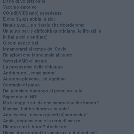
L’arte di volersi bene
​Vaccino emotivo
CO(ndi)VID(iamo) esperienze
​E che il 2021 abbia inizio!
​Natale 2020…un Natale che ricorderemo
Un aiuto per le difficoltà quotidiane: le life skills
​In balia delle ond(ate)
Giochi pericolosi
Innamorarsi al tempo del Covid
​Relazioni che fanno male al cuore
​Stressi-AMO-ci meno!
​La prospettiva della chiusura
​Andrà tutto…come andrà!
Autunno piovoso...ed uggioso
​Contagio di paura
​Dal pensiero dannoso al pensiero utile
​Saper dire di NO!
​Ma le coppie solide che caratteristiche hanno?
​Mamma, babbo ritorno a scuola!
Adolescenti, ovvero questi (s)conosciuti!
Ansia, depressione e la terra di mezzo
​Rientro con il botto? Anche no!
Dimmi dove andrai in vacanza e ti dirò chi sei!