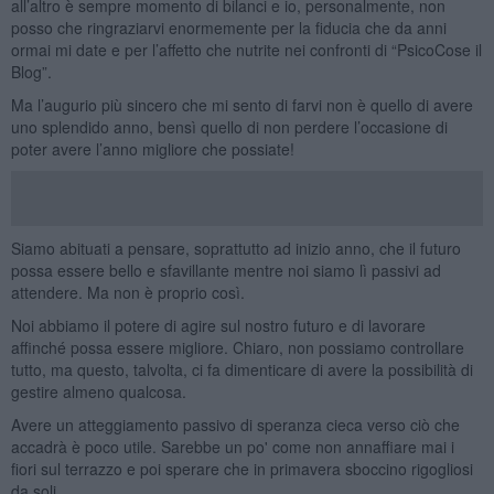
all’altro è sempre momento di bilanci e io, personalmente, non
posso che ringraziarvi enormemente per la fiducia che da anni
ormai mi date e per l’affetto che nutrite nei confronti di “PsicoCose il
Blog”.
Ma l’augurio più sincero che mi sento di farvi non è quello di avere
uno splendido anno, bensì quello di non perdere l’occasione di
poter avere l’anno migliore che possiate!
Siamo abituati a pensare, soprattutto ad inizio anno, che il futuro
possa essere bello e sfavillante mentre noi siamo lì passivi ad
attendere. Ma non è proprio così.
Noi abbiamo il potere di agire sul nostro futuro e di lavorare
affinché possa essere migliore. Chiaro, non possiamo controllare
tutto, ma questo, talvolta, ci fa dimenticare di avere la possibilità di
gestire almeno qualcosa.
Avere un atteggiamento passivo di speranza cieca verso ciò che
accadrà è poco utile. Sarebbe un po' come non annaffiare mai i
fiori sul terrazzo e poi sperare che in primavera sboccino rigogliosi
da soli.