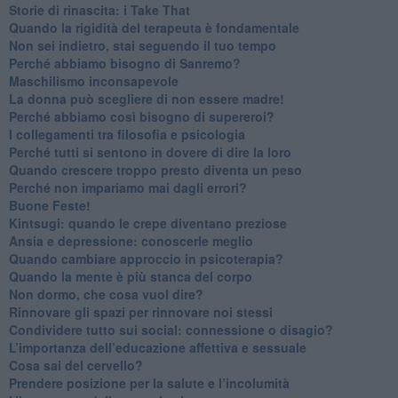
​Storie di rinascita: i Take That
​Quando la rigidità del terapeuta è fondamentale
​Non sei indietro, stai seguendo il tuo tempo
​Perché abbiamo bisogno di Sanremo?
​Maschilismo inconsapevole
​La donna può scegliere di non essere madre!
​Perché abbiamo così bisogno di supereroi?
​I collegamenti tra filosofia e psicologia
​Perché tutti si sentono in dovere di dire la loro
​Quando crescere troppo presto diventa un peso
​Perché non impariamo mai dagli errori?
​Buone Feste!
​Kintsugi: quando le crepe diventano preziose
Ansia e depressione: conoscerle meglio
Quando cambiare approccio in psicoterapia?
​Quando la mente è più stanca del corpo
Non dormo, che cosa vuol dire?
​Rinnovare gli spazi per rinnovare noi stessi
​Condividere tutto sui social: connessione o disagio?
​L’importanza dell’educazione affettiva e sessuale
​Cosa sai del cervello?
Prendere posizione per la salute e l’incolumità