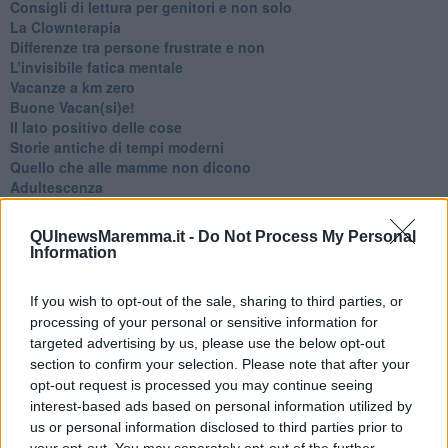
​Consigli di lettura per genitori e non solo
​La Clownterapia
​Differenze tra persone frustrate e non
L’invisibile fatica mentale
Vacanze a km zero
​Buone Vacan(si)e!
​Il lato positivo delle cose
​Storie antiche di tempi moderni
​Quello che alle mamme non dicono
Adultescenza
Homo imbecillis
​4 anni di Blog
QUInewsMaremma.it -
Do Not Process My Personal
Quando il silenzio è aggressivo
Information
​Il passato, questo conosciuto!
​Clima ballerino e sbalzi d’umore
If you wish to opt-out of the sale, sharing to third parties, or
La maternità
processing of your personal or sensitive information for
​L’uomo o l’orso?
targeted advertising by us, please use the below opt-out
Non hanno un amico a teatro​
section to confirm your selection. Please note that after your
​Tutta una questione di rispetto
​Cose che ci esauriscono
opt-out request is processed you may continue seeing
​Vespa che passione!
interest-based ads based on personal information utilized by
​Lasciate ai vostri figli il diritto di piangere
us or personal information disclosed to third parties prior to
​Parole d’amore regalate al vento