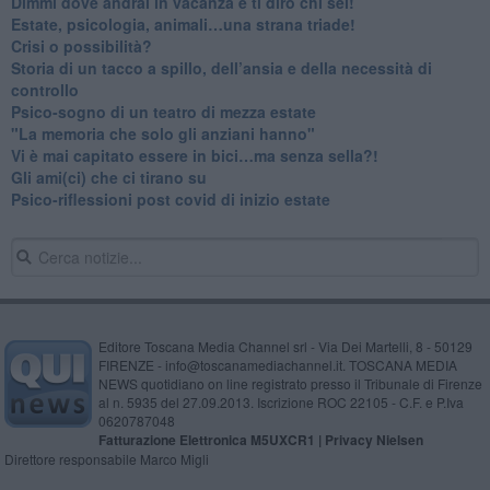
Dimmi dove andrai in vacanza e ti dirò chi sei!
​Estate, psicologia, animali…una strana triade!
​Crisi o possibilità?
​Storia di un tacco a spillo, dell’ansia e della necessità di
controllo
​Psico-sogno di un teatro di mezza estate
"La memoria che solo gli anziani hanno"
​Vi è mai capitato essere in bici…ma senza sella?!
​Gli ami(ci) che ci tirano su
Psico-riflessioni post covid di inizio estate
Editore Toscana Media Channel srl - Via Dei Martelli, 8 - 50129
FIRENZE - info@toscanamediachannel.it. TOSCANA MEDIA
NEWS quotidiano on line registrato presso il Tribunale di Firenze
al n. 5935 del 27.09.2013. Iscrizione ROC 22105 - C.F. e P.Iva
0620787048
Fatturazione Elettronica M5UXCR1 |
Privacy Nielsen
Direttore responsabile Marco Migli