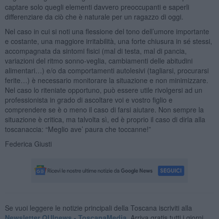
captare solo quegli elementi davvero preoccupanti e saperli
differenziare da ciò che è naturale per un ragazzo di oggi.
Nel caso in cui si noti una flessione del tono dell’umore importante
e costante, una maggiore irritabilità, una forte chiusura in sé stessi,
accompagnata da sintomi fisici (mal di testa, mal di pancia,
variazioni del ritmo sonno-veglia, cambiamenti delle abitudini
alimentari…) e/o da comportamenti autolesivi (tagliarsi, procurarsi
ferite…) è necessario monitorare la situazione e non minimizzare.
Nel caso lo riteniate opportuno, può essere utile rivolgersi ad un
professionista in grado di ascoltare voi e vostro figlio e
comprendere se è o meno il caso di farsi aiutare. Non sempre la
situazione è critica, ma talvolta sì, ed è proprio il caso di dirla alla
toscanaccia: “Meglio ave’ paura che toccanne!”
Federica Giusti
Se vuoi leggere le notizie principali della Toscana iscriviti alla
Newsletter QUInews - ToscanaMedia.
Arriva gratis tutti i giorni