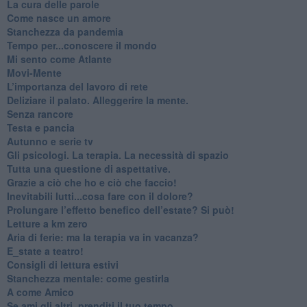
​La cura delle parole
​Come nasce un amore
Stanchezza da pandemia
​Tempo per...conoscere il mondo
​Mi sento come Atlante
​Movi-Mente
​L’importanza del lavoro di rete
​Deliziare il palato. Alleggerire la mente.
​Senza rancore
​Testa e pancia
​Autunno e serie tv
​Gli psicologi. La terapia. La necessità di spazio
​Tutta una questione di aspettative.
​Grazie a ciò che ho e ciò che faccio!
​Inevitabili lutti...cosa fare con il dolore?
Prolungare l’effetto benefico dell’estate? Si può!
​Letture a km zero
​Aria di ferie: ma la terapia va in vacanza?
​E_state a teatro!
​Consigli di lettura estivi
​Stanchezza mentale: come gestirla
​A come Amico
​Se ami gli altri, prenditi il tuo tempo