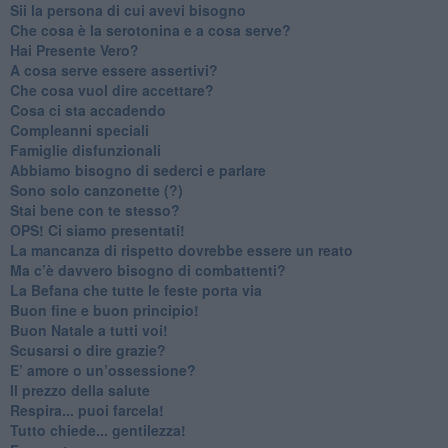
​Sii la persona di cui avevi bisogno
Che cosa è la serotonina e a cosa serve?
​Hai Presente Vero?
A cosa serve essere assertivi?
​Che cosa vuol dire accettare?
​Cosa ci sta accadendo
​Compleanni speciali
​Famiglie disfunzionali
​Abbiamo bisogno di sederci e parlare
Sono solo canzonette (?)
​Stai bene con te stesso?
​OPS! Ci siamo presentati!
​La mancanza di rispetto dovrebbe essere un reato
​Ma c’è davvero bisogno di combattenti?
​La Befana che tutte le feste porta via
Buon fine e buon principio!
​Buon Natale a tutti voi!
​Scusarsi o dire grazie?
​E’ amore o un’ossessione?
​Il prezzo della salute
​Respira... puoi farcela!
​Tutto chiede... gentilezza!