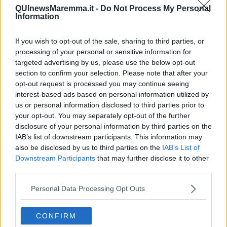
​Consigli di lettura per genitori e non solo
QUInewsMaremma.it -
Do Not Process My Personal
Information
​La Clownterapia
​Differenze tra persone frustrate e non
L’invisibile fatica mentale
If you wish to opt-out of the sale, sharing to third parties, or
Vacanze a km zero
processing of your personal or sensitive information for
​Buone Vacan(si)e!
targeted advertising by us, please use the below opt-out
​Il lato positivo delle cose
section to confirm your selection. Please note that after your
​Storie antiche di tempi moderni
opt-out request is processed you may continue seeing
​Quello che alle mamme non dicono
interest-based ads based on personal information utilized by
Adultescenza
us or personal information disclosed to third parties prior to
Homo imbecillis
your opt-out. You may separately opt-out of the further
​4 anni di Blog
disclosure of your personal information by third parties on the
Quando il silenzio è aggressivo
IAB’s list of downstream participants. This information may
​Il passato, questo conosciuto!
also be disclosed by us to third parties on the
IAB’s List of
​Clima ballerino e sbalzi d’umore
Downstream Participants
that may further disclose it to other
La maternità
​L’uomo o l’orso?
third parties.
Non hanno un amico a teatro​
​Tutta una questione di rispetto
Personal Data Processing Opt Outs
​Cose che ci esauriscono
​Vespa che passione!
CONFIRM
​Lasciate ai vostri figli il diritto di piangere