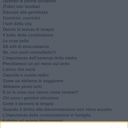
​Quando le parole uccidono
​(Falsi) miti familiari
​Educare alla gentilezza
​Cuoricini, cuoricini
I lutti della vita
​Dentro la stanza di terapia
​Il bello della condivisione
Le cose belle
​Gli stili di attaccamento
No, non puoi controllarlo!!!
​L’importanza dell’assenza della madre
​Prendiamoci un pò meno sul serio
​L’anno che verrà
​Cazzullo e nostre radici
​Come un elefante in soggiorno
​Abbiamo perso tutti
E se le cose non vanno come vorresti?
​Chi sono i genitori elicottero
Come è davvero la terapia
Quando il diritto alla disconnessione non viene accolto
​L’importanza della comunicazione in famiglia
​Il diritto ad essere disconnessi
​Il pensiero dicotomico e la salute mentale