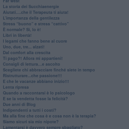
​Far west
​La storia dei Succhiaenergie
​Aiutati….che il Terapeuta ti aiuta!
​L’importanza della gentilezza
​Stress “buono” e stress “cattivo”
​È normale? Sì, lo è!
​Libri in libertà!
​I legami che fanno bene al cuore
Uno, due, tre... alzati!​
​Dal comfort alla crescita
​Ti pago?! Allora mi appartieni!​
​Consigli di lettura…e ascolto
​Scegliete chi abbracciare finché siete in tempo
​Ristrutturare...che passione!!!
​E che le vacanze abbiano inizio!!!
​Lenta ripresa
​Quando a raccontarsi è lo psicologo
​E se la vendetta fosse la felicità?
​Due anni di Blog
​Indipendenti a tutti i costi?
​Ma alla fine che cosa è e cosa non è la terapia?
​Siamo sicuri sia mio nipote?
​Lamentarsi è davvero sempre sbagliato?