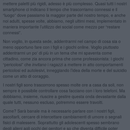
mettere paletti più rigidi, adesso è più complesso. Quasi tutti i nostri
smartphone ci indicano il tempo che trascorriamo connessi e il
“luogo” dove passiamo la maggior parte del nostro tempo, e anche
noi adulti, spesse volte, abbiamo, negli ultimi mesi, implementato in
maniera importante l’utilizzo dei social come mezzo per “restare
connessi”.
Non voglio, in questa sede, addentrarmi nel campo di cosa sia o
meno opportuno fare con i figli e i giochi online. Voglio piuttosto
addentrarmi un po' di più in un tema che mi spaventa come
cittadino, come zia ancora prima che come professionista: i giochi
“pericolosi” che
invitano
i ragazzi a mettere in atto comportamenti
pericolosi ed autolesivi, inneggiando l’idea della morte e del suicidio
come un atto di coraggio.
I nostri figli sono trascorrono spesso molte ore a casa da soli, non
sempre è possibile controllare cosa facciano con i loro telefoni. Ma
dobbiamo, insieme, riuscire a gestire questa onda devastante dalla
quale tutti, nessuno escluso, potremmo essere travolti.
Come? Sarà banale ma è necessario parlare con i nostri figli,
ascoltarli, cercare di intercettare cambiamenti di umore o segnali
fisici di malessere. Soprattutto gli adolescenti spesso sembrano
degli alieni agli occhi dei genitori e so che diventa difficile poter