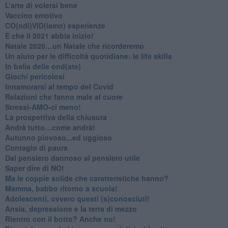
L’arte di volersi bene
​Vaccino emotivo
CO(ndi)VID(iamo) esperienze
​E che il 2021 abbia inizio!
​Natale 2020…un Natale che ricorderemo
Un aiuto per le difficoltà quotidiane: le life skills
​In balia delle ond(ate)
Giochi pericolosi
Innamorarsi al tempo del Covid
​Relazioni che fanno male al cuore
​Stressi-AMO-ci meno!
​La prospettiva della chiusura
​Andrà tutto…come andrà!
Autunno piovoso...ed uggioso
​Contagio di paura
​Dal pensiero dannoso al pensiero utile
​Saper dire di NO!
​Ma le coppie solide che caratteristiche hanno?
​Mamma, babbo ritorno a scuola!
Adolescenti, ovvero questi (s)conosciuti!
Ansia, depressione e la terra di mezzo
​Rientro con il botto? Anche no!