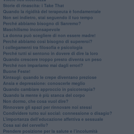
​Storie di rinascita: i Take That
​Quando la rigidità del terapeuta è fondamentale
​Non sei indietro, stai seguendo il tuo tempo
​Perché abbiamo bisogno di Sanremo?
​Maschilismo inconsapevole
​La donna può scegliere di non essere madre!
​Perché abbiamo così bisogno di supereroi?
​I collegamenti tra filosofia e psicologia
​Perché tutti si sentono in dovere di dire la loro
​Quando crescere troppo presto diventa un peso
​Perché non impariamo mai dagli errori?
​Buone Feste!
​Kintsugi: quando le crepe diventano preziose
Ansia e depressione: conoscerle meglio
Quando cambiare approccio in psicoterapia?
​Quando la mente è più stanca del corpo
Non dormo, che cosa vuol dire?
​Rinnovare gli spazi per rinnovare noi stessi
​Condividere tutto sui social: connessione o disagio?
​L’importanza dell’educazione affettiva e sessuale
​Cosa sai del cervello?
Prendere posizione per la salute e l’incolumità