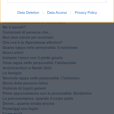
​Parole d’amore regalate al vento
​Essere genitori di un adolescente
​Saper pazientare
Data Deletion
Data Access
Privacy Policy
​Giornata del Fiocchetto Lilla
​Venerdì emozionalmente sostenibile
Ma ti ascolti?
Contornati di persone che…
Non dare niente per scontato
Che cos’è la dipendenza affettiva?
Quarta tappa nelle personalità: il narcisista
​Nuovi arrivi!
​Iniziamo l’anno con il piede giusto
​Terza tappa nelle personalità: l’antisociale
​Avvicinandoci a Natale 2023
Le famiglie
Seconda tappa nelle personalità: l’istrionico
​Storia della persona felice
Violenze di (ogni) genere
​Primo appuntamento con le personalità: Borderline
La psicosomatica: quando il corpo parla
Donne...quanta strada ancora
​Pomeriggi eco-logici
​Come stai?