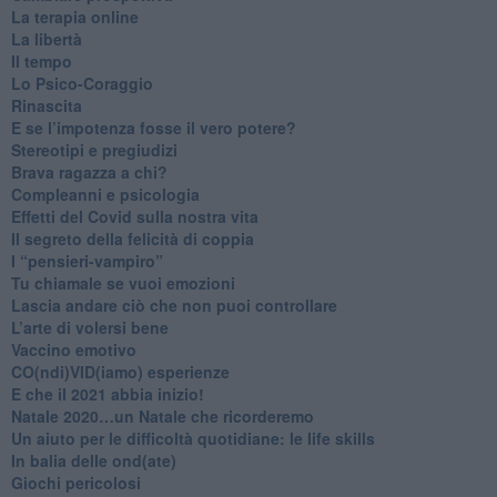
La terapia online
La libertà
​Il tempo
​Lo Psico-Coraggio
Rinascita
​E se l’impotenza fosse il vero potere?
Stereotipi e pregiudizi
​Brava ragazza a chi?
​Compleanni e psicologia
Effetti del Covid sulla nostra vita
Il segreto della felicità di coppia
​I “pensieri-vampiro”
​Tu chiamale se vuoi emozioni
​Lascia andare ciò che non puoi controllare
L’arte di volersi bene
​Vaccino emotivo
CO(ndi)VID(iamo) esperienze
​E che il 2021 abbia inizio!
​Natale 2020…un Natale che ricorderemo
Un aiuto per le difficoltà quotidiane: le life skills
​In balia delle ond(ate)
Giochi pericolosi