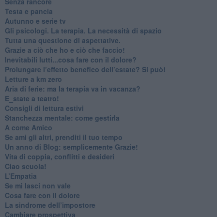
​Senza rancore
​Testa e pancia
​Autunno e serie tv
​Gli psicologi. La terapia. La necessità di spazio
​Tutta una questione di aspettative.
​Grazie a ciò che ho e ciò che faccio!
​Inevitabili lutti...cosa fare con il dolore?
Prolungare l’effetto benefico dell’estate? Si può!
​Letture a km zero
​Aria di ferie: ma la terapia va in vacanza?
​E_state a teatro!
​Consigli di lettura estivi
​Stanchezza mentale: come gestirla
​A come Amico
​Se ami gli altri, prenditi il tuo tempo
​Un anno di Blog: semplicemente Grazie!
​Vita di coppia, conflitti e desideri
​Ciao scuola!
​L’Empatia
​Se mi lasci non vale
Cosa fare con il dolore
​La sindrome dell’impostore
​Cambiare prospettiva