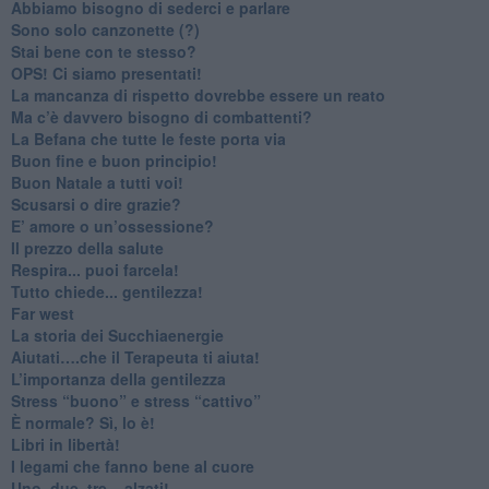
​Abbiamo bisogno di sederci e parlare
Sono solo canzonette (?)
​Stai bene con te stesso?
​OPS! Ci siamo presentati!
​La mancanza di rispetto dovrebbe essere un reato
​Ma c’è davvero bisogno di combattenti?
​La Befana che tutte le feste porta via
Buon fine e buon principio!
​Buon Natale a tutti voi!
​Scusarsi o dire grazie?
​E’ amore o un’ossessione?
​Il prezzo della salute
​Respira... puoi farcela!
​Tutto chiede... gentilezza!
​Far west
​La storia dei Succhiaenergie
​Aiutati….che il Terapeuta ti aiuta!
​L’importanza della gentilezza
​Stress “buono” e stress “cattivo”
​È normale? Sì, lo è!
​Libri in libertà!
​I legami che fanno bene al cuore
Uno, due, tre... alzati!​