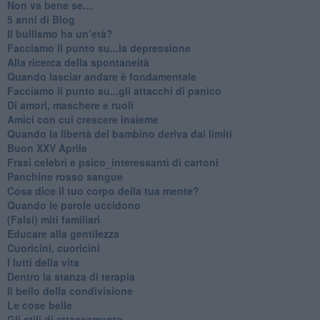
Non va bene se…
​5 anni di Blog
​Il bullismo ha un’età?
Facciamo il punto su...la depressione
​Alla ricerca della spontaneità
​Quando lasciar andare è fondamentale
Facciamo il punto su...gli attacchi di panico
Di amori, maschere e ruoli
​Amici con cui crescere insieme
​Quando la libertà del bambino deriva dai limiti
Buon XXV Aprile
​Frasi celebri e psico_interessanti di cartoni
​Panchine rosso sangue
​Cosa dice il tuo corpo della tua mente?
​Quando le parole uccidono
​(Falsi) miti familiari
​Educare alla gentilezza
​Cuoricini, cuoricini
I lutti della vita
​Dentro la stanza di terapia
​Il bello della condivisione
Le cose belle
​Gli stili di attaccamento