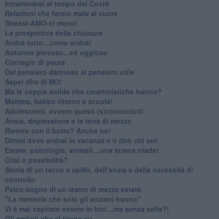
Innamorarsi al tempo del Covid
​Relazioni che fanno male al cuore
​Stressi-AMO-ci meno!
​La prospettiva della chiusura
​Andrà tutto…come andrà!
Autunno piovoso...ed uggioso
​Contagio di paura
​Dal pensiero dannoso al pensiero utile
​Saper dire di NO!
​Ma le coppie solide che caratteristiche hanno?
​Mamma, babbo ritorno a scuola!
Adolescenti, ovvero questi (s)conosciuti!
Ansia, depressione e la terra di mezzo
​Rientro con il botto? Anche no!
Dimmi dove andrai in vacanza e ti dirò chi sei!
​Estate, psicologia, animali…una strana triade!
​Crisi o possibilità?
​Storia di un tacco a spillo, dell’ansia e della necessità di
controllo
​Psico-sogno di un teatro di mezza estate
"La memoria che solo gli anziani hanno"
​Vi è mai capitato essere in bici…ma senza sella?!
​Gli ami(ci) che ci tirano su