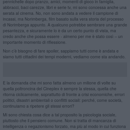
pennichelle dopo pranzo, amici, momenti di gioco in famiglia,
abbracci, baci carezze, libri e serie tv, mi sono concessa anche una
serata al cinema. No, non sono andata a vedere il campione di
incassi, ma Norimberga, film basato sulla vera storia del processo
di Norimberga appunto. A qualcuno potrebbe sembrare una grande
pesantezza, e sicuramente lo è da un certo punto di vista, ma
credo anche che possa essere - almeno per me è stato così – un
importante momento di riflessione.
Non c’è bisogno di fare spoiler, sappiamo tutti come è andata e
siamo tutti cittadini dei tempi moderni, vediamo come sta andando.
E la domanda che mi sono fatta almeno un milione di volte su
quella poltroncina del Cineplex è sempre la stessa, quella che
ritorna ciclicamente, soprattutto di fronte a crisi economiche, errori
politici, disastri ambientali o conflitti sociali: perché, come società,
continuiamo a ripetere gli stessi errori?
Mi sono chiesta cosa dice a tal proposito la psicologia sociale,
piuttosto che il pensiero comune. Non si tratta di mancanza di
intelligenza o negazionismo forzato, ma più al modo in cui funziona