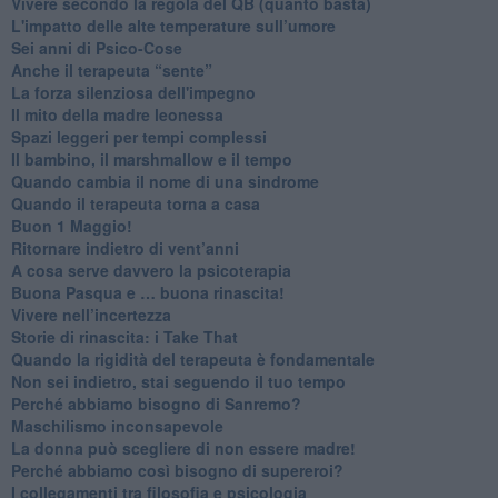
​Vivere secondo la regola del QB (quanto basta)
​L'impatto delle alte temperature sull’umore
Sei anni di Psico-Cose
​Anche il terapeuta “sente”
​La forza silenziosa dell'impegno
​Il mito della madre leonessa
Spazi leggeri per tempi complessi
Il bambino, il marshmallow e il tempo
​Quando cambia il nome di una sindrome
​Quando il terapeuta torna a casa
​Buon 1 Maggio!
Ritornare indietro di vent’anni
​A cosa serve davvero la psicoterapia
​Buona Pasqua e … buona rinascita!
​Vivere nell’incertezza
​Storie di rinascita: i Take That
​Quando la rigidità del terapeuta è fondamentale
​Non sei indietro, stai seguendo il tuo tempo
​Perché abbiamo bisogno di Sanremo?
​Maschilismo inconsapevole
​La donna può scegliere di non essere madre!
​Perché abbiamo così bisogno di supereroi?
​I collegamenti tra filosofia e psicologia