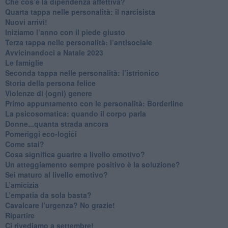
Che cos’è la dipendenza affettiva?
Quarta tappa nelle personalità: il narcisista
​Nuovi arrivi!
​Iniziamo l’anno con il piede giusto
​Terza tappa nelle personalità: l’antisociale
​Avvicinandoci a Natale 2023
Le famiglie
Seconda tappa nelle personalità: l’istrionico
​Storia della persona felice
Violenze di (ogni) genere
​Primo appuntamento con le personalità: Borderline
La psicosomatica: quando il corpo parla
Donne...quanta strada ancora
​Pomeriggi eco-logici
​Come stai?
Cosa significa guarire a livello emotivo?
​Un atteggiamento sempre positivo è la soluzione?
​Sei maturo al livello emotivo?
​L’amicizia
​L’empatia da sola basta?
​Cavalcare l’urgenza? No grazie!
Ripartire
​Ci rivediamo a settembre!