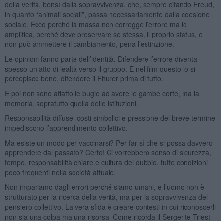
della verità, bensì dalla sopravvivenza, che, sempre citando Freud,
in quanto “animali sociali”, passa necessariamente dalla coesione
sociale. Ecco perché la massa non corregge l’errore ma lo
amplifica, perché deve preservare se stessa, il proprio status, e
non può ammettere il cambiamento, pena l’estinzione.
Le opinioni fanno parte dell’identità. Difendere l’errore diventa
spesso un atto di lealtà verso il gruppo. E nel film questo lo si
percepisce bene, difendere il Fhurer prima di tutto.
E poi non sono affatto le bugie ad avere le gambe corte, ma la
memoria, sopratutto quella delle istituzioni.
Responsabilità diffuse, costi simbolici e pressione del breve termine
impediscono l’apprendimento collettivo.
Ma esiste un modo per vaccinarsi? Per far sì che si possa davvero
apprendere dal passato? Certo! Ci vorrebbero senso di sicurezza,
tempo, responsabilità chiare e cultura del dubbio, tutte condizioni
poco frequenti nella società attuale.
Non impariamo dagli errori perché siamo umani, e l’uomo non è
strutturato per la ricerca della verità, ma per la sopravvivenza del
pensiero collettivo. La vera sfida è creare contesti in cui riconoscerli
non sia una colpa ma una risorsa. Come ricorda il Sergente Triest