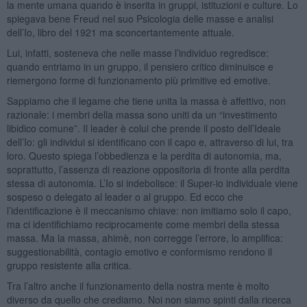
la mente umana quando è inserita in gruppi, istituzioni e culture. Lo
spiegava bene Freud nel suo Psicologia delle masse e analisi
dell’Io, libro del 1921 ma sconcertantemente attuale.
Lui, infatti, sosteneva che nelle masse l’individuo regredisce:
quando entriamo in un gruppo, il pensiero critico diminuisce e
riemergono forme di funzionamento più primitive ed emotive.
Sappiamo che il legame che tiene unita la massa è affettivo, non
razionale: i membri della massa sono uniti da un “investimento
libidico comune”. Il leader è colui che prende il posto dell’Ideale
dell’Io: gli individui si identificano con il capo e, attraverso di lui, tra
loro. Questo spiega l’obbedienza e la perdita di autonomia, ma,
soprattutto, l’assenza di reazione oppositoria di fronte alla perdita
stessa di autonomia. L’Io si indebolisce: il Super-io individuale viene
sospeso o delegato al leader o al gruppo. Ed ecco che
l’identificazione è il meccanismo chiave: non imitiamo solo il capo,
ma ci identifichiamo reciprocamente come membri della stessa
massa. Ma la massa, ahimè, non corregge l’errore, lo amplifica:
suggestionabilità, contagio emotivo e conformismo rendono il
gruppo resistente alla critica.
Tra l’altro anche il funzionamento della nostra mente è molto
diverso da quello che crediamo. Noi non siamo spinti dalla ricerca