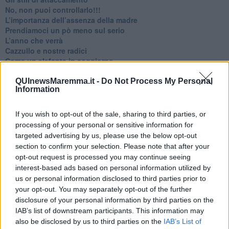
No, non puoi controllarlo!!!
​L’importanza dell’assenza della madre
​Prendiamoci un pò meno sul serio
​L’anno che verrà
​Cazzullo e nostre radici
​Come un elefante in soggiorno
​Abbiamo perso tutti
E se le cose non vanno come vorresti?
QUInewsMaremma.it -
Do Not Process My Personal
Information
​Chi sono i genitori elicottero
Come è davvero la terapia
Quando il diritto alla disconnessione non viene accolto
If you wish to opt-out of the sale, sharing to third parties, or
​L’importanza della comunicazione in famiglia
processing of your personal or sensitive information for
​Il diritto ad essere disconnessi
targeted advertising by us, please use the below opt-out
​Il pensiero dicotomico e la salute mentale
section to confirm your selection. Please note that after your
​Consigli di lettura per genitori e non solo
opt-out request is processed you may continue seeing
​La Clownterapia
interest-based ads based on personal information utilized by
​Differenze tra persone frustrate e non
us or personal information disclosed to third parties prior to
L’invisibile fatica mentale
your opt-out. You may separately opt-out of the further
Vacanze a km zero
disclosure of your personal information by third parties on the
​Buone Vacan(si)e!
IAB’s list of downstream participants. This information may
​Il lato positivo delle cose
also be disclosed by us to third parties on the
IAB’s List of
​Storie antiche di tempi moderni