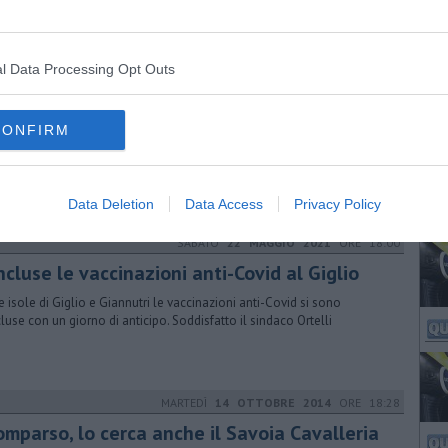
indaco di Piombino: "Le ecoballe recuperate nel golfo di Follonica
 un numero importante che va oltre le previsioni più rosee"
l Data Processing Opt Outs
GIOVEDÌ
06 MAGGIO 2021
ORE 19:25
po Capraia anche Giglio e Giannutri Covid
ee
CONFIRM
aia sarà la prima a completare le vaccinazioni il 7 e l'8 Maggio. Poi
iranno le isole del Giglio e di Giannutri. In tutto, circa 1.800 persone
Data Deletion
Data Access
Privacy Policy
SABATO
22 MAGGIO 2021
ORE 18:00
cluse le vaccinazioni anti-Covid al Giglio
e isole di Giglio e Giannutri le vaccinazioni anti-Covid si sono
luse con un giorno di anticipo. Soddisfatto il sindaco Ortelli
MARTEDÌ
14 OTTOBRE 2014
ORE 18:28
omparso, lo cerca anche il Savoia Cavalleria