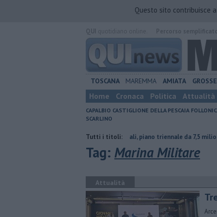
Questo sito contribuisce 
QUI
quotidiano online.
Percorso semplificat
TOSCANA
MAREMMA
AMIATA
GROSS
Home
Cronaca
Politica
Attualità
CAPALBIO
CASTIGLIONE DELLA PESCAIA
FOLLONIC
SCARLINO
ra contraria
Porti regionali, piano triennale da 7,5 milioni
Tutti i titoli:
L'estat
Tag:
Marina Militare
Attualità
Tre
Arce