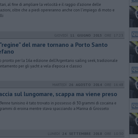
itari, al fine di ampliare la velocità e il raggio d'azione delle
azioni, oltre che a piedi opereranno anche con l'impiego di moto e
lli
GIOVEDÌ
11 GIUGNO 2015
ORE 17:23
 "regine" del mare tornano a Porto Santo
efano
o pronto per la 16a edizione dell'Argentario sailing seek, tradizionale
ntamento per gli yacht a vela d'epoca e classici
MARTEDÌ
26 AGOSTO 2014
ORE 16:48
accia sul lungomare, scappa ma viene preso
19enne tunisino è tato trovato in possesso di 30 grammi di cocaina e
 grammi di eroina mentre stava spacciando a Marina di Grosseto
LUNEDÌ
24 SETTEMBRE 2018
ORE 10:30