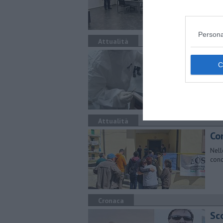
Il s
sono
Persona
Attualità
Do
fr
Capr
segu
Attualità
Con
Nell
conc
Cronaca
Sc