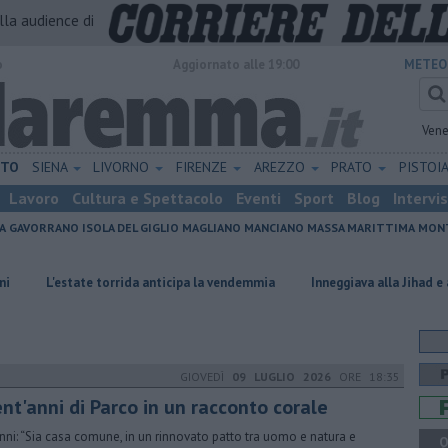
alla audience di
o
Aggiornato alle 19:00
METEO
Vene
ETO
SIENA
LIVORNO
FIRENZE
AREZZO
PRATO
PISTOI
Lavoro
Cultura e Spettacolo
Eventi
Sport
Blog
Intervi
A
GAVORRANO
ISOLA DEL GIGLIO
MAGLIANO
MANCIANO
MASSA MARITTIMA
MONT
e torrida anticipa la vendemmia
Inneggiava alla Jihad e al nazismo, ad
GIOVEDÌ
09 LUGLIO 2026
ORE 18:35
nt'anni di Parco in un racconto corale
nni: “Sia casa comune, in un rinnovato patto tra uomo e natura e
Q