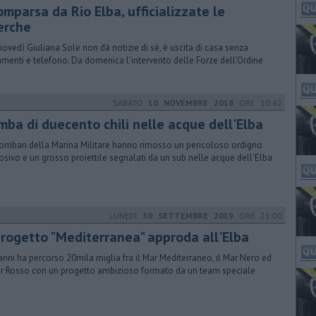
mparsa da Rio Elba, ufficializzate le
cerche
iovedì Giuliana Sole non dà notizie di sè, è uscita di casa senza
menti e telefono. Da domenica l'intervento delle Forze dell'Ordine
SABATO
10 NOVEMBRE 2018
ORE 10:42
mba di duecento chili nelle acque dell'Elba
lombari della Marina Militare hanno rimosso un pericoloso ordigno
osivo e un grosso proiettile segnalati da un sub nelle acque dell'Elba
LUNEDÌ
30 SETTEMBRE 2019
ORE 21:00
 progetto "Mediterranea" approda all'Elba
 anni ha percorso 20mila miglia fra il Mar Mediterraneo, il Mar Nero ed
ar Rosso con un progetto ambizioso formato da un team speciale