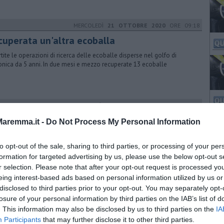
MERCOLEDÌ
21 OTTOBRE 2020
ORE 09:18
cuperata un'altra ecoballa
rtite le operazioni di ricerca delle ecoballe disperse nel golfo di
onica da 5 anni. In due mesi e mezzo recuperate 13 ecoballe
VENERDÌ
06 NOVEMBRE 2020
ORE 18:27
lgono a 32 le ecoballe recuperate in mare
aremma.it -
Do Not Process My Personal Information
perate altre due ecoballe disperse al largo dell'isolotto di Cerboli
2015 dalla motonave Ivy. Corsa contro il tempo per recuperare le altre
to opt-out of the sale, sharing to third parties, or processing of your per
formation for targeted advertising by us, please use the below opt-out s
r selection. Please note that after your opt-out request is processed y
eing interest-based ads based on personal information utilized by us or
MERCOLEDÌ
02 DICEMBRE 2020
ORE 16:30
disclosed to third parties prior to your opt-out. You may separately opt-
cupero ecoballe, verso la conclusione dei
losure of your personal information by third parties on the IAB’s list of
. This information may also be disclosed by us to third parties on the
ori
IA
Participants
that may further disclose it to other third parties.