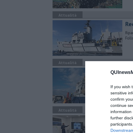
Attualità
Re
Ripa
Foll
Attualità
Sa
QUInewsM
Recu
nel 
If you wish 
sensitive in
confirm you
continue se
Attualità
information 
Re
further disc
participants
lav
Downstream 