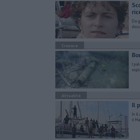
Sco
ri
Da g
docu
Cronaca
Bo
I pa
espl
Attualità
Il
In 6
il M