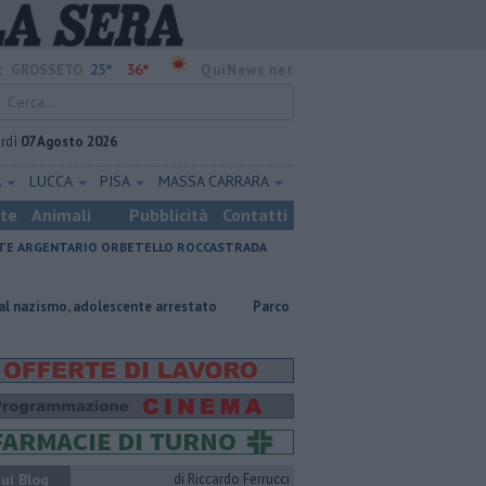
25°
36°
:
GROSSETO
QuiNews.net
rdì
07 Agosto 2026
A
LUCCA
PISA
MASSA CARRARA
ste
Animali
Pubblicità
Contatti
E ARGENTARIO
ORBETELLO
ROCCASTRADA
olescente arrestato
Parco eolico in mare, Confagricoltura contraria
ui Blog
di Riccardo Ferrucci