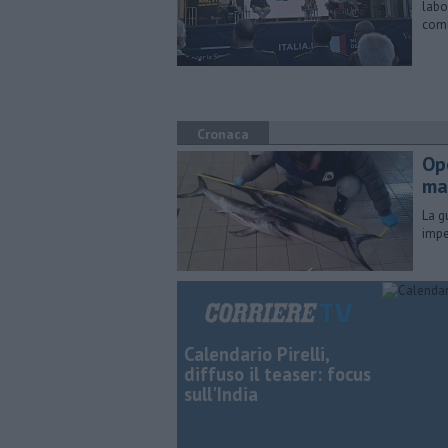
labo
comu
Cronaca
Op
ma
La g
impe
Calendario Pirelli,
diffuso il teaser: focus
sull'India