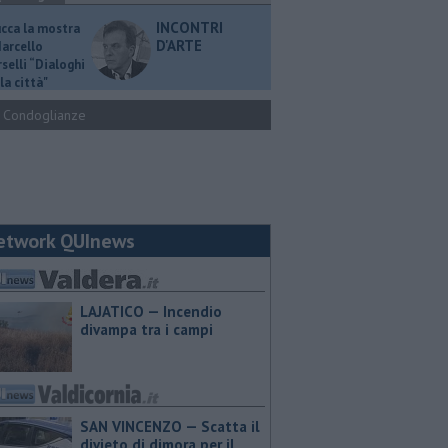
INCONTRI
ucca la mostra
D'ARTE
Marcello
selli “Dialoghi
la città"
Condoglianze
etwork QUInews
LAJATICO — Incendio
divampa tra i campi
SAN VINCENZO — Scatta il
divieto di dimora per il