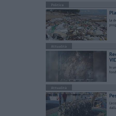
Politica
Pl
Le d
prog
Attualità
Re
VI
In u
fond
Attualità
Pe
L'ec
dall