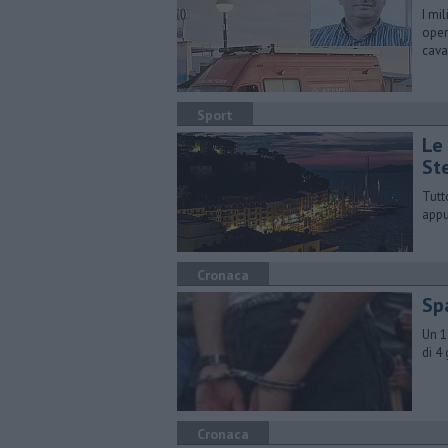
I mil
oper
cava
Sport
Le
St
Tutt
appu
Cronaca
Sp
​Un 
di 4
Cronaca