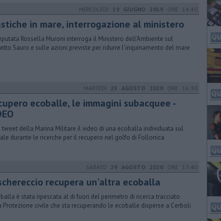
MERCOLEDÌ
19 GIUGNO 2019
ORE 14:40
astiche in mare, interrogazione al ministero
eputata Rossella Muroni interroga il Ministero dell'Ambiente sul
etto Sauro e sulle azioni previste per ridurre l'inquinamento del mare
MARTEDÌ
25 AGOSTO 2020
ORE 16:30
cupero ecoballe, le immagini subacquee -
DEO
n tweet della Marina Militare il video di una ecoballa individuata sul
ale durante le ricerche per il recupero nel golfo di Follonica
SABATO
29 AGOSTO 2020
ORE 13:40
schereccio recupera un'altra ecoballa
oballa è stata ripescata al di fuori del perimetro di ricerca tracciato
a Protezione civile che sta recuperando le ecoballe disperse a Cerboli