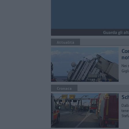
Attualità
Co
no
​Nei
Gigl
Cronaca
Sch
Dall
tene
Stef