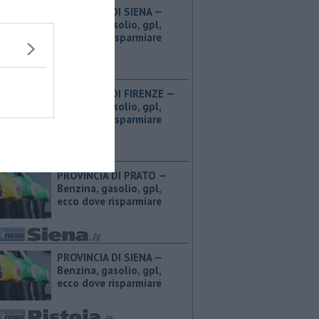
PROVINCIA DI SIENA — ​
Benzina, gasolio, gpl,
ecco dove risparmiare
PROVINCIA DI FIRENZE — ​
Benzina, gasolio, gpl,
ecco dove risparmiare
PROVINCIA DI PRATO — ​
Benzina, gasolio, gpl,
ecco dove risparmiare
PROVINCIA DI SIENA — ​
Benzina, gasolio, gpl,
ecco dove risparmiare