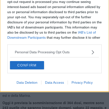
opt-out request is processed you may continue seeing
squadra, a più livelli, per ottenere la più elevata copertura vaccinale
interest-based ads based on personal information utilized by
possibile e cominciare ad avere dei territori Covid free a partire
us or personal information disclosed to third parties prior to
dalle piccole isole del nostro arcipelago. Nei mesi scorsi, l'Asl sud
your opt-out. You may separately opt-out of the further
est ha provveduto a vaccinare gli over 80 con la collaborazione del
medico di medicina generale come da indicazioni regionali, e le
disclosure of your personal information by third parties on the
persone con elevata fragilità. Da oggi a domenica provvederemo a
IAB’s list of downstream participants. This information may
vaccinare il resto della popolazione, un risultato per il quale sento di
also be disclosed by us to third parties on the
IAB’s List of
dover ringraziare con profonda gratitudine tutte le donne e gli
Downstream Participants
that may further disclose it to other
uomini impegnati su questo fronte con autentico spirito di servizio”.
third parties.
Personal Data Processing Opt Outs
La vaccinazione è stata avviata poco dopo le ore 9 nei locali delle
CONFIRM
scuole di Giglio Porto e di Giglio Castello, le due sedi vaccinali,
individuate per la somministrazione delle dosi all’intera popolazione
isolana.
Data Deletion
Data Access
Privacy Policy
I vaccini sono stati trasportati sull'isola dalla Marina Militare. Le
somministrazioni sono effettuate da medici e infermieri della Asl sud
est e della Marina.
Oggi è prevista la somministrazione di 364 dosi, mentre sono
243 quelle che saranno inoculate domani, sabato 22 maggio, e