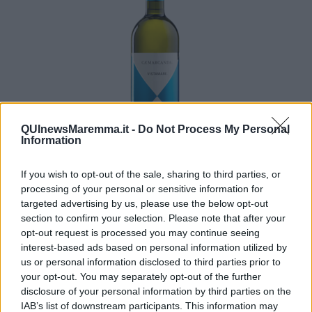
QUInewsMaremma.it -
Do Not Process My Personal
Information
If you wish to opt-out of the sale, sharing to third parties, or
Ecco le mie sensazioni organolettiche del VISTAMARE 2024.
processing of your personal or sensitive information for
Colore: giallo paglierino con tonalità equibrata. Olfatto:
targeted advertising by us, please use the below opt-out
elegante, equilibrato, con sentori di fruttato e floreale di fiori
section to confirm your selection. Please note that after your
di Acacia. Gusto: armonico, sapido, si ripete il fruttato, ben
opt-out request is processed you may continue seeing
strutturato, finisce con persistente eleganza.
interest-based ads based on personal information utilized by
Nadio Stronchi
us or personal information disclosed to third parties prior to
your opt-out. You may separately opt-out of the further
disclosure of your personal information by third parties on the
IAB’s list of downstream participants. This information may