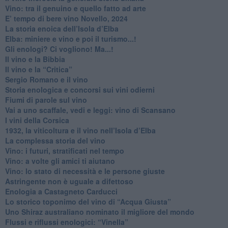
Vino: tra il genuino e quello fatto ad arte
E’ tempo di bere vino Novello, 2024
La storia enoica dell’Isola d’Elba
Elba: miniere e vino e poi il turismo...!
​Gli enologi? Ci vogliono! Ma...!
​Il vino e la Bibbia
​Il vino e la “Critica”
Sergio Romano e il vino
​Storia enologica e concorsi sui vini odierni
Fiumi di parole sul vino
​Vai a uno scaffale, vedi e leggi: vino di Scansano
​I vini della Corsica
​1932, la viticoltura e il vino nell’Isola d’Elba
​La complessa storia del vino
​Vino: i futuri, stratificati nel tempo
Vino: a volte gli amici ti aiutano
Vino: lo stato di necessità e le persone giuste
​Astringente non è uguale a difettoso
Enologia a Castagneto Carducci
Lo storico toponimo del vino di “Acqua Giusta”
Uno Shiraz australiano nominato il migliore del mondo
​Flussi e riflussi enologici: “Vinella”