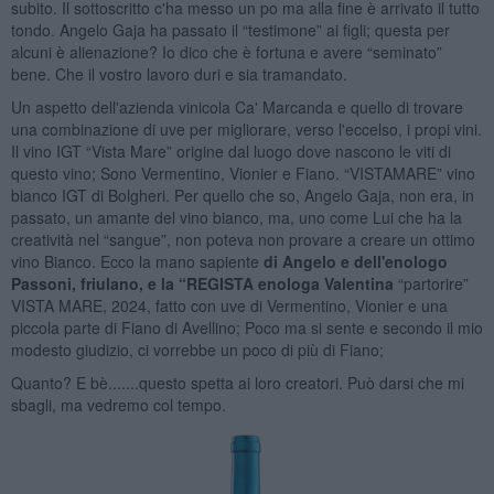
subito. Il sottoscritto c'ha messo un po ma alla fine è arrivato il tutto
tondo. Angelo Gaja ha passato il “testimone” ai figli; questa per
alcuni è alienazione? Io dico che è fortuna e avere “seminato”
bene. Che il vostro lavoro duri e sia tramandato.
Un aspetto dell'azienda vinicola Ca' Marcanda e quello di trovare
una combinazione di uve per migliorare, verso l'eccelso, i propi vini.
Il vino IGT “Vista Mare” origine dal luogo dove nascono le viti di
questo vino; Sono Vermentino, Vionier e Fiano. “VISTAMARE” vino
bianco IGT di Bolgheri. Per quello che so, Angelo Gaja, non era, in
passato, un amante del vino bianco, ma, uno come Lui che ha la
creatività nel “sangue”, non poteva non provare a creare un ottimo
vino Bianco. Ecco la mano sapiente
di Angelo
e dell'enologo
Passoni, friulano, e la “REGISTA enologa Valentina
“partorire”
VISTA MARE, 2024, fatto con uve di Vermentino, Vionier e una
piccola parte di Fiano di Avellino; Poco ma si sente e secondo il mio
modesto giudizio, ci vorrebbe un poco di più di Fiano;
Quanto? E bè.......questo spetta ai loro creatori. Può darsi che mi
sbagli, ma vedremo col tempo.