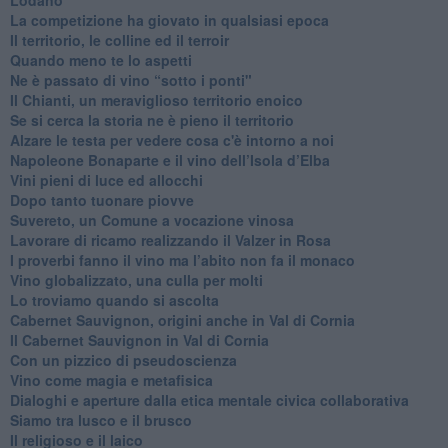
​La competizione ha giovato in qualsiasi epoca
Il territorio, le colline ed il terroir
Quando meno te lo aspetti
​Ne è passato di vino “sotto i ponti"
​Il Chianti, un meraviglioso territorio enoico
​Se si cerca la storia ne è pieno il territorio
Alzare le testa per vedere cosa c'è intorno a noi
​Napoleone Bonaparte e il vino dell’Isola d’Elba
Vini pieni di luce ed allocchi
Dopo tanto tuonare piovve
Suvereto, un Comune a vocazione vinosa
Lavorare di ricamo realizzando il Valzer in Rosa
​I proverbi fanno il vino ma l’abito non fa il monaco
Vino globalizzato, una culla per molti
Lo troviamo quando si ascolta
Cabernet Sauvignon, origini anche in Val di Cornia
Il Cabernet Sauvignon in Val di Cornia
Con un pizzico di pseudoscienza
​Vino come magia e metafisica
Dialoghi e aperture dalla etica mentale civica collaborativa
Siamo tra lusco e il brusco
Il religioso e il laico