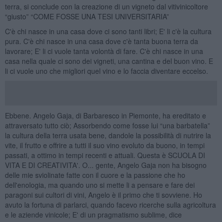
terra, si conclude con la creazione di un vigneto dal vitivinicoltore
“giusto” “COME FOSSE UNA TESI UNIVERSITARIA”
C'è chi nasce in una casa dove ci sono tanti libri; E' li c'è la cultura
pura. C'è chi nasce in una casa dove c'è tanta buona terra da
lavorare; E' li ci vuole tanta volontà di fare. C'è chi nasce in una
casa nella quale ci sono dei vigneti, una cantina e del buon vino. E
li ci vuole uno che migliori quel vino e lo faccia diventare eccelso.
Ebbene. Angelo Gaja, di Barbaresco in Piemonte, ha ereditato e
attraversato tutto ciò; Assorbendo come fosse lui “una barbatella”
la cultura della terra usata bene, dandole la possibilità di nutrire la
vite, il frutto e offrire a tutti il suo vino evoluto da buono, in tempi
passati, a ottimo in tempi recenti e attuali. Questa è SCUOLA DI
VITA E DI CREATIVITA'. O... gente, Angelo Gaja non ha bisogno
delle mie sviolinate fatte con il cuore e la passione che ho
dell'enologia, ma quando uno si mette li a pensare e fare dei
paragoni sui cultori di vini, Angelo è il primo che ti sovviene. Ho
avuto la fortuna di parlarci, quando facevo ricerche sulla agricoltura
e le aziende vinicole; E' di un pragmatismo sublime, dice