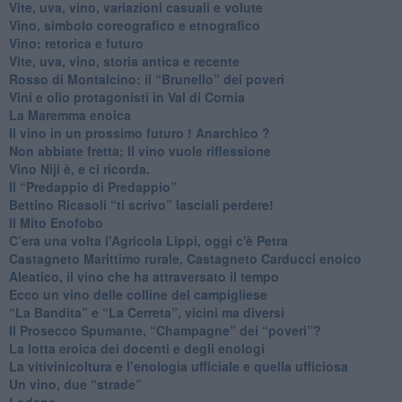
Vite, uva, vino, variazioni casuali e volute
Vino, simbolo coreografico e etnografico
​Vino: retorica e futuro
​Vite, uva, vino, storia antica e recente
​Rosso di Montalcino: il “Brunello” dei poveri
Vini e olio protagonisti in Val di Cornia
​La Maremma enoica
Il vino in un prossimo futuro ! Anarchico ?
​Non abbiate fretta; Il vino vuole riflessione
​Vino Niji è, e ci ricorda.
Il “Predappio di Predappio”
Bettino Ricasoli “ti scrivo” lasciali perdere!
Il Mito Enofobo
​C’era una volta l'Agricola Lippi, oggi c'è Petra
​Castagneto Marittimo rurale, Castagneto Carducci enoico
Aleatico, il vino che ha attraversato il tempo
Ecco un vino delle colline del campigliese
“La Bandita” e “La Cerreta”, vicini ma diversi
​Il Prosecco Spumante, “Champagne” dei “poveri”?
​La lotta eroica dei docenti e degli enologi
​La vitivinicoltura e l’enologia ufficiale e quella ufficiosa
​Un vino, due “strade”
Lodano