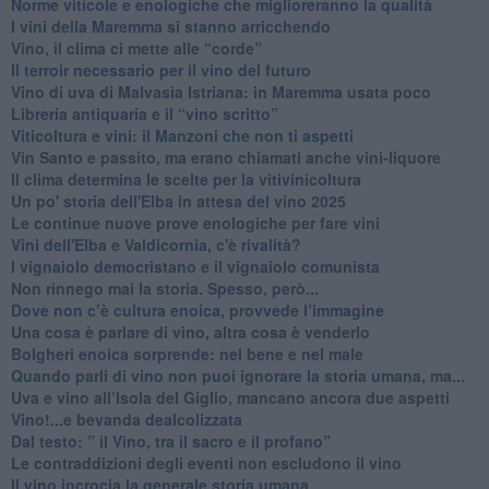
Norme viticole e enologiche che miglioreranno la qualità
​I vini della Maremma si stanno arricchendo
Vino, il clima ci mette alle “corde”
Il terroir necessario per il vino del futuro
​Vino di uva di Malvasia Istriana: in Maremma usata poco
​Libreria antiquaria e il “vino scritto”
​Viticoltura e vini: il Manzoni che non ti aspetti
​Vin Santo e passito, ma erano chiamati anche vini-liquore
Il clima determina le scelte per la vitivinicoltura
Un po' storia dell'Elba in attesa del vino 2025
Le continue nuove prove enologiche per fare vini
Vini dell'Elba e Valdicornia, c'è rivalità?
​I vignaiolo democristano e il vignaiolo comunista
​Non rinnego mai la storia. Spesso, però...
​Dove non c’è cultura enoica, provvede l’immagine
​Una cosa è parlare di vino, altra cosa è venderlo
Bolgheri enoica sorprende: nel bene e nel male
​Quando parli di vino non puoi ignorare la storia umana, ma...
Uva e vino all’Isola del Giglio, mancano ancora due aspetti
​Vino!...e bevanda dealcolizzata
​Dal testo: ” il Vino, tra il sacro e il profano”
Le contraddizioni degli eventi non escludono il vino
​Il vino incrocia la generale storia umana