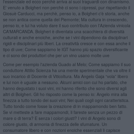
l'essenziale ed ecco perchè arriva ai suoi traguardi con dinamismo.
E' venuto a Bolgheri non perchè ci sono i cipressi, pur rispettando il
Giosuè Carducci, ma perchè, penso io, a Bolgheri c'è storia, anche
se non antica come quella del Piemonte; Ma cultura in crescendo,
penso io, e lui ha voluto dare il suo contributo con l'Azienda vinicola
CA'MARCANDA. Bolgheri è diventata una scacchiera di diversità
culturali e anche enoiche, anche se i vini dipendono da disciplinari
rigidi e disciplinari più liberi. La creatività cresce e con essa anche il
tipo di uve; Come sappiamo le IGT hanno più spazio diversificante
e ci sono dei produttori che per un vino usano molte uve
Come per esempio l'azienda Guado al Melo; Come sappiamo il suo
conduttore Attilio Scienza ha una mente sperimentale che va oltre il
suo incarico di Docente di Viticoltura. Ma Angelo Gaja “vola” libero
e lui non è uguale a nessuno. Alcuni amici con cui ho parlato, che
hanno degustato i suoi vini, mi hanno riferito che sono diversi agli
altri di Bolgheri. Gli ho risposto come la penso io: Angelo mira alla
finezza a tutto tondo dei suoi vini; Nei quali cogli ogni caratteristica.
Tutto tondo come fosse la creazione di in mappamondo ben fatto.
Se vi metteste a fare mappamondi, li fareste senza un pezzo di
mare o di terra? E senza i colori giusti? I vini di Angelo sono di
colore giusto, di armonia di finezza delle sfumature. Un
consumatore libero e con nozioni enoiche essenziali li capisce