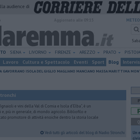
alla audience di
o
Aggiornato alle 09:15
METEO
Sab
ETO
SIENA
LIVORNO
FIRENZE
AREZZO
PRATO
PISTOI
Lavoro
Cultura e Spettacolo
Eventi
Sport
Blog
Intervi
A
GAVORRANO
ISOLA DEL GIGLIO
MAGLIANO
MANCIANO
MASSA MARITTIMA
MONT
Stronchi
gnaioli e vini della Val di Cornia e Isola d’Elba”, è un
 e, più in generale, di mondo agricolo. Bibliofilo e
stato promotore di attività enoiche dentro la storia locale
Q
Vedi tutti gli articoli del blog di Nadio Stronchi
​Un 
civ