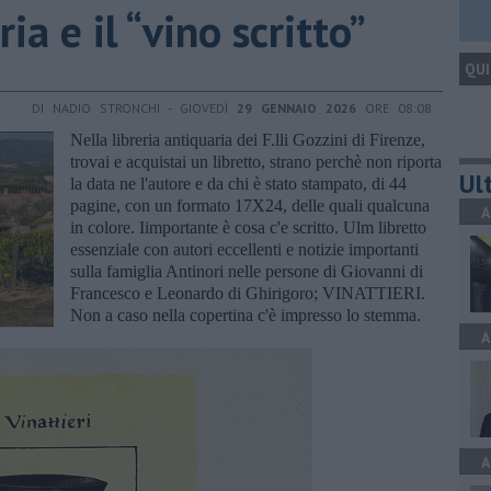
ria e il “vino scritto”
QUI
DI NADIO STRONCHI - GIOVEDÌ
29 GENNAIO 2026
ORE 08:08
Nella libreria antiquaria dei F.lli Gozzini di Firenze,
trovai e acquistai un libretto, strano perchè non riporta
Ult
la data ne l'autore e da chi è stato stampato, di 44
pagine, con un formato 17X24, delle quali qualcuna
A
in colore. Iimportante è cosa c'e scritto. Ulm libretto
essenziale con autori eccellenti e notizie importanti
sulla famiglia Antinori nelle persone di Giovanni di
Francesco e Leonardo di Ghirigoro; VINATTIERI.
Non a caso nella copertina c'è impresso lo stemma.
A
A