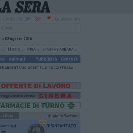
25°
35°
:
GROSSETO
QuiNews.net
ato
08 Agosto 2026
A
LUCCA
PISA
MASSA CARRARA
ste
Animali
Pubblicità
Contatti
E ARGENTARIO
ORBETELLO
ROCCASTRADA
ui Blog
di Adolfo Santoro
DISINCANTATO
esempio di
ismo