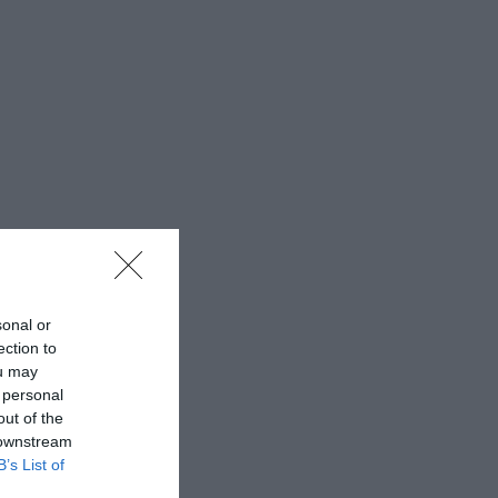
sonal or
ection to
ou may
 personal
out of the
 downstream
B’s List of