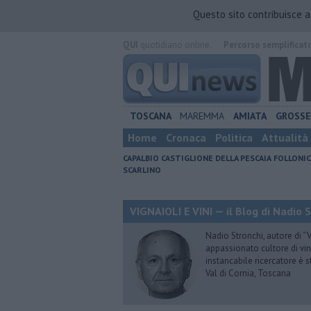
Questo sito contribuisce 
QUI
quotidiano online.
Percorso semplificat
TOSCANA
MAREMMA
AMIATA
GROSS
Home
Cronaca
Politica
Attualità
CAPALBIO
CASTIGLIONE DELLA PESCAIA
FOLLONIC
SCARLINO
VIGNAIOLI E VINI — il Blog di Nadio 
Nadio Stronchi, autore di “Vi
appassionato cultore di vini
instancabile ricercatore è 
Val di Cornia, Toscana