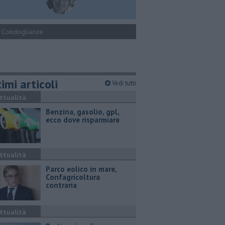
Condoglianze
imi articoli
Vedi tutti
ttualità
​Benzina, gasolio, gpl,
ecco dove risparmiare
ttualità
Parco eolico in mare,
Confagricoltura
contraria
ttualità