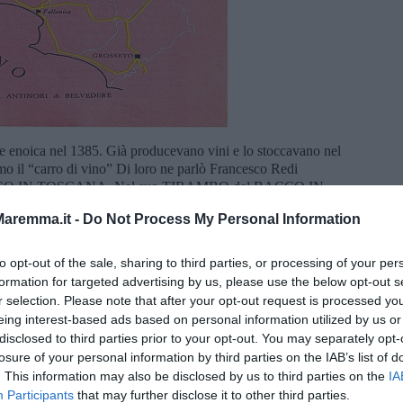
one enoica nel 1385. Già producevano vini e lo stoccavano nel
 “carro di vino” Di loro ne parlò Francesco Redi
ACCO IN TOSCANA. Nel suo TIRAMBO del BACCO IN
e sul vino.
Eccone una qui sotto.
Sempre di Francesco Redi
aremma.it -
Do Not Process My Personal Information
 Diacinto Cestoni di Livorno. Infine Donato Antinori, era il
iccolò.
to opt-out of the sale, sharing to third parties, or processing of your per
formation for targeted advertising by us, please use the below opt-out s
r selection. Please note that after your opt-out request is processed y
eing interest-based ads based on personal information utilized by us or
disclosed to third parties prior to your opt-out. You may separately opt-
losure of your personal information by third parties on the IAB’s list of
. This information may also be disclosed by us to third parties on the
IA
Participants
that may further disclose it to other third parties.