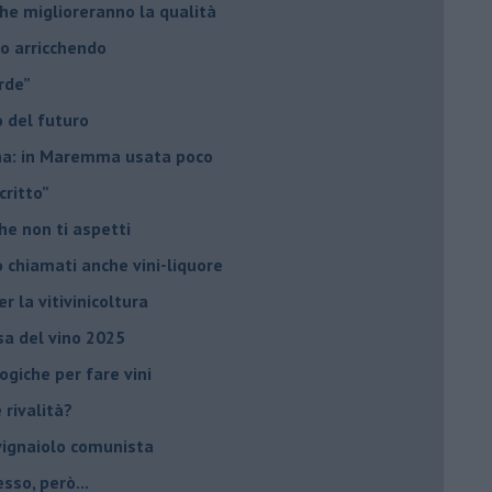
he miglioreranno la qualità
no arricchendo
orde”
no del futuro
iana: in Maremma usata poco
critto”
che non ti aspetti
o chiamati anche vini-liquore
r la vitivinicoltura
esa del vino 2025
giche per fare vini
è rivalità?
 vignaiolo comunista
sso, però...