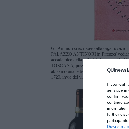
Gli Antinori si iscrissero alla organizzazi
PALAZZO ANTINORI in Firenze( vediamo il
accademico della CRUSCA nel suo B
TOSCANA, possiamo trovarci anche poesi
QUInewsM
abbiamo una lettera scritta, 1656, all'amico
1729, invia del vino LEATICO al cugino N
If you wish 
sensitive in
confirm you
continue se
information 
further disc
participants
Downstream 