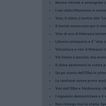
Norme viticole e enologiche c
​I vini della Maremma si stan
Vino, il clima ci mette alle “c
Il terroir necessario per il vi
​Vino di uva di Malvasia Istr
​Libreria antiquaria e il “vino s
​Viticoltura e vini: il Manzoni 
​Vin Santo e passito, ma eran
Il clima determina le scelte pe
Un po' storia dell'Elba in att
Le continue nuove prove enolo
Vini dell'Elba e Valdicornia, c'
​I vignaiolo democristano e il
​Non rinnego mai la storia. Spe