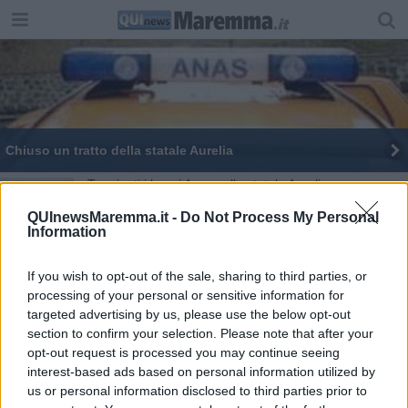
Chiuso un tratto della statale Aurelia
Terminati i lavori Anas sulla statale Aurelia
QUInewsMaremma.it -
Do Not Process My Personal
Via al grande esodo, bollino nero e allerta meteo
Information
Riaperto il tratto di strada sfiorato dalle fiamme
If you wish to opt-out of the sale, sharing to third parties, or
processing of your personal or sensitive information for
Via ai lavori Anas tra Scarlino e Venturina
targeted advertising by us, please use the below opt-out
section to confirm your selection. Please note that after your
Incidente sulla statale Aurelia, traffico bloccato
opt-out request is processed you may continue seeing
interest-based ads based on personal information utilized by
Sottopassi off limits per la pioggia no stop
us or personal information disclosed to third parties prior to