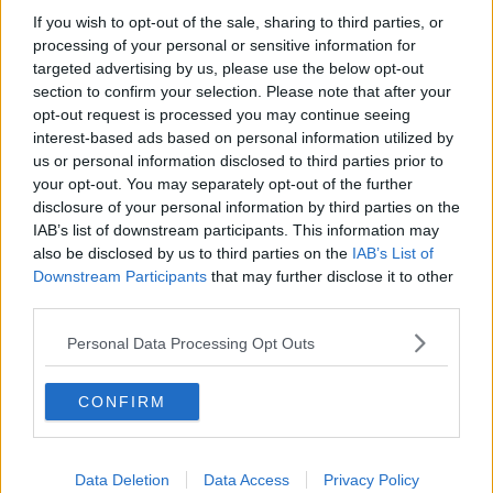
Maltempo venerdì, chiuse alcune scuole sulla
If you wish to opt-out of the sale, sharing to third parties, or
costa
processing of your personal or sensitive information for
Allerta meteo, una nottata di vento e mareggiate
targeted advertising by us, please use the below opt-out
section to confirm your selection. Please note that after your
Maltempo, piogge fino a domenica
opt-out request is processed you may continue seeing
interest-based ads based on personal information utilized by
Nevicate in arrivo, scatta l'allerta
us or personal information disclosed to third parties prior to
your opt-out. You may separately opt-out of the further
Il Giglio ricorda le vittime del naufragio
disclosure of your personal information by third parties on the
IAB’s list of downstream participants. This information may
I danni del forte vento in Toscana
also be disclosed by us to third parties on the
IAB’s List of
Downstream Participants
that may further disclose it to other
Temporali, vento e grandinate, torna il freddo
third parties.
Personal Data Processing Opt Outs
Maltempo, prorogata l'allerta meteo
Plastiche in mare, interrogazione al ministero
CONFIRM
Allerta meteo arancione nel sud della Toscana
Data Deletion
Data Access
Privacy Policy
In arrivo forti temporali sull'Arcipelago