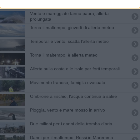
Vento e mareggiate fanno paura, allerta
prolungata
Torna il maltempo, giovedì di allerta meteo
Temporali e vento, scatta l'allerta meteo
Torna il maltempo, è allerta meteo
Allerta sulla costa e le isole per forti temporali
Movimento franoso, famiglia evacuata
Ombrone a rischio, l'acqua continua a salire
Pioggia, vento e mare mosso in arrivo
Due milioni per i danni della tromba d'aria
Danni per il maltempo, Rossi in Maremma