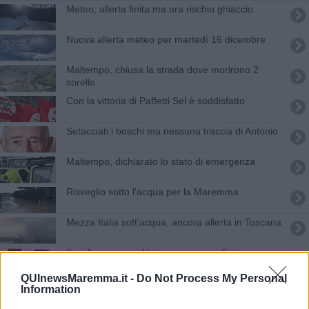
Meteo, allerta finita ma ora rischio ghiaccio
Nuova allerta meteo per martedì 16 dicembre
Maltempo, chiusa la strada dove morirono 2
sorelle
Con la vittoria di Paffetti Sel è soddisfatto
Setacciati i boschi ma nessuna traccia di Antonio
Maltempo, dichiarato lo stato di emergenza
Risveglio sotto l'acqua per la Maremma
Mezza Italia sott'acqua, ancora allerta in Toscana
Il maltempo non dà tregua, nuova allerta
QUInewsMaremma.it -
Do Not Process My Personal
Maltempo, allerta massima per tutta la Toscana
Information