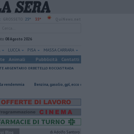
25°
35°
:
GROSSETO
QuiNews.net
ato
08 Agosto 2026
A
LUCCA
PISA
MASSA CARRARA
ste
Animali
Pubblicità
Contatti
E ARGENTARIO
ORBETELLO
ROCCASTRADA
a
​Benzina, gasolio, gpl, ecco dove risparmiare
Parco eolico in mare
ui Blog
di Adolfo Santoro