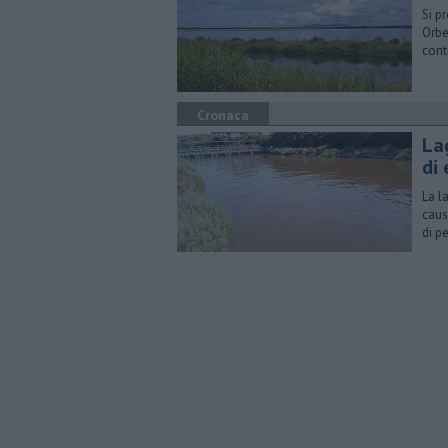
Si p
Orbe
cont
Cronaca
Lag
di
La l
caus
di p