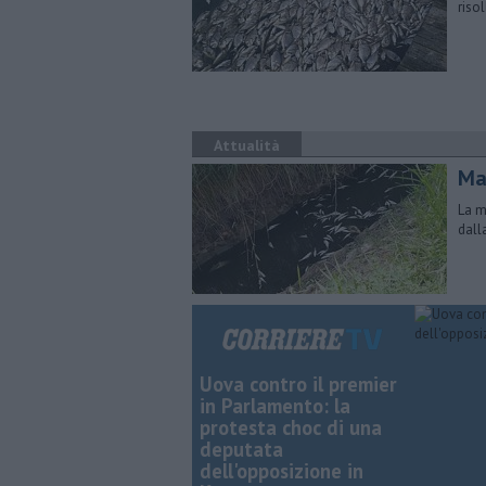
riso
Attualità
Ma
La m
dall
Uova contro il premier
in Parlamento: la
protesta choc di una
deputata
dell'opposizione in