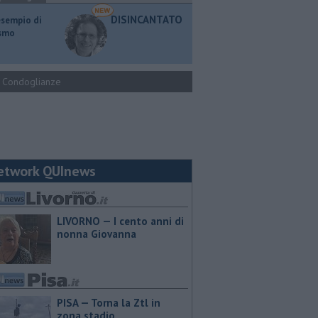
DISINCANTATO
esempio di
ismo
Condoglianze
etwork QUInews
LIVORNO — I cento anni di
nonna Giovanna
PISA — Torna la Ztl in
zona stadio