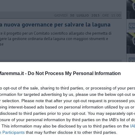
GIOVEDÌ
30 LUGLIO 2015
ORE 15:00
a nuova governance per salvare la laguna
e il progetto per un Comitato scientifico allargato che permetta di
gere la gestione ordinaria della laguna con maggiori strumenti e
rse
DOMENICA
06 MARZO 2016
ORE 11:57
ersamento nel Carsia, nessuna
aremma.it -
Do Not Process My Personal Information
ntaminazione
to opt-out of the sale, sharing to third parties, or processing of your per
nte le verifiche effettuate, i tecnici Arpat non hanno notato morie di
a ittica. Lo svernamento da un impianto per la produzione di biogas
formation for targeted advertising by us, please use the below opt-out s
r selection. Please note that after your opt-out request is processed y
eing interest-based ads based on personal information utilized by us or
GIOVEDÌ
25 LUGLIO 2024
ORE 18:00
disclosed to third parties prior to your opt-out. You may separately opt-
oppo caldo, moria di pesci nella laguna
losure of your personal information by third parties on the IAB’s list of
. This information may also be disclosed by us to third parties on the
IA
aguna di Orbetello monitorata speciale. I numeri parlano di 130 chili
Participants
that may further disclose it to other third parties.