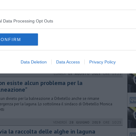
esce smaltito. Attivato il Centro operativo comunale
l Data Processing Opt Outs
LUNEDÌ
14 DICEMBRE 2015
ORE 10:45
via gli indennizzi per le imprese della
guna
CONFIRM
entato alla Camera un pacchetto di misure che potrà aiutare la
esa produttiva di quanti hanno subito danni a seguito della moria di
i
Data Deletion
Data Access
Privacy Policy
LUNEDÌ
03 AGOSTO 2015
ORE 13:21
on esiste alcun problema per la
lneazione"
un divieto per la balneazione a Orbetello anche se rimane
ergenza per la laguna. Lo sottolinea il sindaco di Orbetello Monica
tti
VENERDÌ
28 GIUGNO 2019
ORE 10:25
via la raccolta delle alghe in laguna