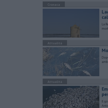
Cronaca
Lag
ca
La R
mort
Attualità
Mor
Dopo
ambi
Attualità
Em
pe
Il g
Anti