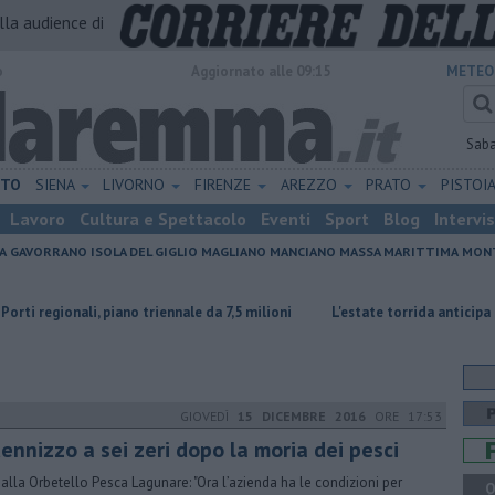
alla audience di
o
Aggiornato alle 09:15
METEO
Sab
ETO
SIENA
LIVORNO
FIRENZE
AREZZO
PRATO
PISTOI
Lavoro
Cultura e Spettacolo
Eventi
Sport
Blog
Intervi
A
GAVORRANO
ISOLA DEL GIGLIO
MAGLIANO
MANCIANO
MASSA MARITTIMA
MONT
i, piano triennale da 7,5 milioni
L'estate torrida anticipa la vendemmi
GIOVEDÌ
15 DICEMBRE 2016
ORE 17:53
ennizzo a sei zeri dopo la moria dei pesci
 alla Orbetello Pesca Lagunare: "Ora l’azienda ha le condizioni per
Q