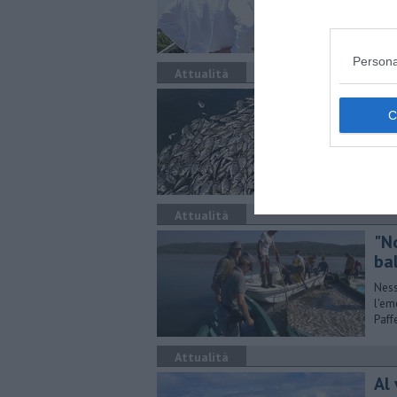
di p
Persona
Attualità
Al 
la
Pres
ripr
pesc
Attualità
"N
ba
Ness
l'em
Paffe
Attualità
Al 