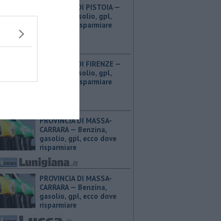
PROVINCIA DI PISTOIA — ​
Benzina, gasolio, gpl,
ecco dove risparmiare
PROVINCIA DI FIRENZE — ​
Benzina, gasolio, gpl,
ecco dove risparmiare
PROVINCIA DI MASSA-
CARRARA — ​Benzina,
gasolio, gpl, ecco dove
risparmiare
PROVINCIA DI MASSA-
CARRARA — ​Benzina,
gasolio, gpl, ecco dove
risparmiare