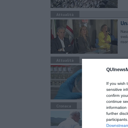
Attualità
Un
Nasc
svol
riso
Attualità
Sv
QUInewsM
co
If you wish 
Dura
faun
sensitive in
confirm you
continue se
Cronaca
information 
Tr
further disc
participants
La L
Downstream 