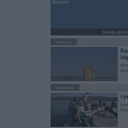
Kosovo
Cronaca
Rac
la
Mori
ha c
Attualità
I p
La s
la p