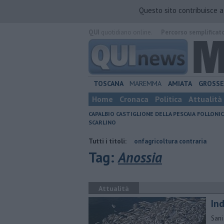
Questo sito contribuisce 
QUI
quotidiano online.
Percorso semplificat
TOSCANA
MAREMMA
AMIATA
GROSS
Home
Cronaca
Politica
Attualità
CAPALBIO
CASTIGLIONE DELLA PESCAIA
FOLLONIC
SCARLINO
iare
Parco eolico in mare, Confagricoltura contraria
Tutti i titoli:
Porti regional
Tag:
Anossia
Attualità
Ind
Sani