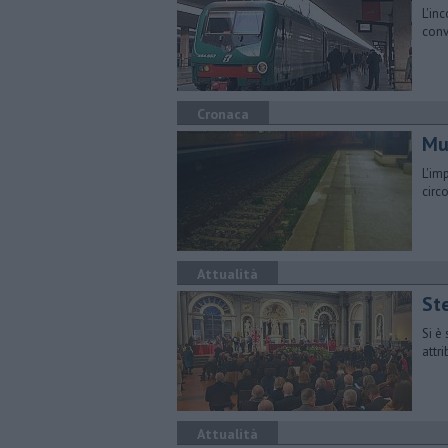
L'in
conv
Cronaca
Mu
L'im
circ
Attualità
Ste
Si è
attr
Attualità