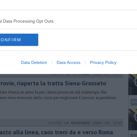
 tratte su 14 al di sotto dello standard minimo, 3 al di sopra giusto per
offio. Ecco dove si viaggia peggio. Chiesto un bonus per tutti
l Data Processing Opt Outs
MARTEDÌ
25 AGOSTO 2015
ORE 14:01
perta la linea ferroviaria Siena-Chiusi
CONFIRM
a ancora chiuso il tratto Siena - Grosseto dove il passaggio dei treni è
eso dalle 10.45 di ieri a causa dei binari allagati dalla pioggia
Data Deletion
Data Access
Privacy Policy
SABATO
18 OTTOBRE 2014
ORE 18:52
rrovie, riaperta la tratta Siena-Grosseto
stata chiusa un anno fa per i danni provocati dal maltempo. Nei
simi mesi revisione delle corse per migliorare il servizio ai pendolari
GIOVEDÌ
14 NOVEMBRE 2024
ORE 18:45
asto alla linea, caos treni da e verso Roma