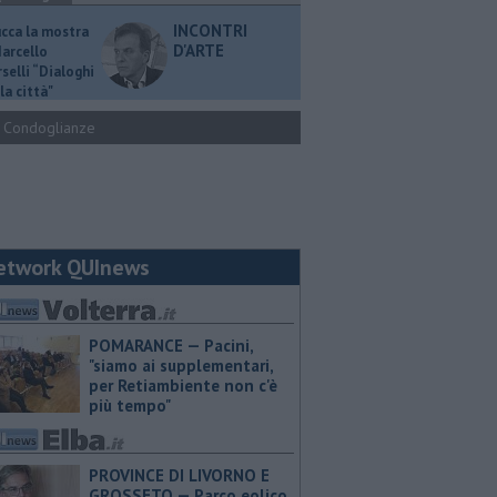
INCONTRI
ucca la mostra
D'ARTE
Marcello
selli “Dialoghi
la città"
Condoglianze
etwork QUInews
POMARANCE — Pacini,
"siamo ai supplementari,
per Retiambiente non c'è
più tempo"
PROVINCE DI LIVORNO E
GROSSETO — Parco eolico