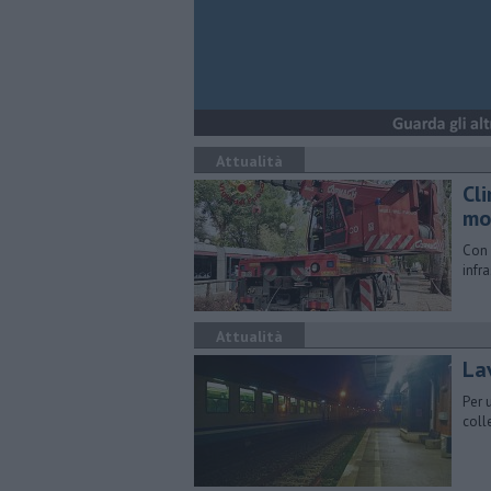
Attualità
Cl
mo
Con 
infr
Attualità
Lav
Per 
coll