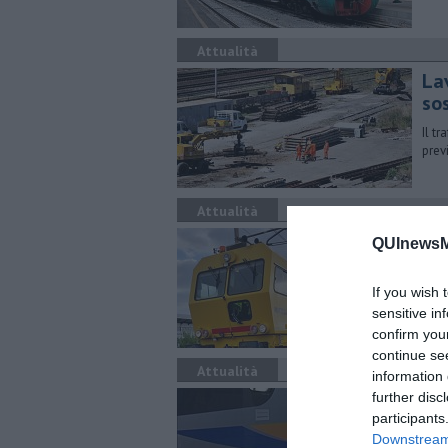
Attualità
Lav
sos
Il t
prev
Attualità
Ma
QUInewsM
Em
If you wish 
Riat
circ
sensitive in
confirm you
continue se
Attualità
information 
Ott
further disc
participants
per
Downstream 