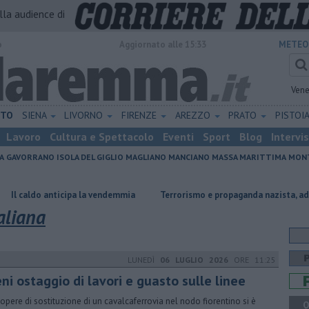
alla audience di
o
Aggiornato alle 15:33
METEO
Vene
ETO
SIENA
LIVORNO
FIRENZE
AREZZO
PRATO
PISTOI
Lavoro
Cultura e Spettacolo
Eventi
Sport
Blog
Intervi
A
GAVORRANO
ISOLA DEL GIGLIO
MAGLIANO
MANCIANO
MASSA MARITTIMA
MONT
ticipa la vendemmia
Terrorismo e propaganda nazista, adolescente arr
aliana
LUNEDÌ
06 LUGLIO 2026
ORE 11:25
ni ostaggio di lavori e guasto sulle linee
 opere di sostituzione di un cavalcaferrovia nel nodo fiorentino si è
Q