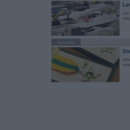
Lav
Con 
chil
Attualità
Ste
A Fi
onor