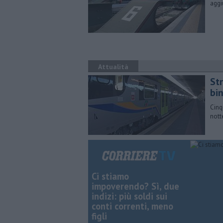
aggi
Attualità
Str
bin
Cinq
nott
Ci stiamo
impoverendo? Sì, due
indizi: più soldi sui
conti correnti, meno
figli