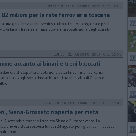
MERCOLEDÌ
23 OTTOBRE 2024
ORE 18:00
, 82 milioni per la rete ferroviaria toscana
ta una gara. Previsti interventi su tutto il territorio regionale per il
ovo di binari, traverse e massicciate e la sostituzione degli scambi
LUNEDÌ
21 AGOSTO 2017
ORE 15:50
amme accanto ai binari e treni bloccati
i due ore di stop alla circolazione sulla linea Tirrenica Roma
seto. I convogli sono rimasti bloccati tra Montalto di Castro e
lbio
VENERDÌ
04 SETTEMBRE 2015
ORE 17:40
eni, Siena-Grosseto riaperta per metà
dì 7 settembre tornano i treni tra Siena e Buonconvento. La
olazione era stata sospesa lunedì 24 agosto per i gravi danni causati
 maltempo