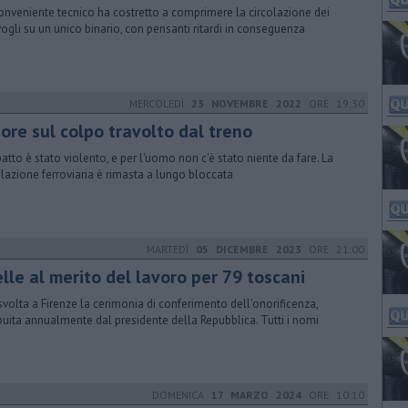
conveniente tecnico ha costretto a comprimere la circolazione dei
ogli su un unico binario, con pensanti ritardi in conseguenza
MERCOLEDÌ
23 NOVEMBRE 2022
ORE 19:30
ore sul colpo travolto dal treno
patto è stato violento, e per l'uomo non c'è stato niente da fare. La
olazione ferroviaria è rimasta a lungo bloccata
MARTEDÌ
05 DICEMBRE 2023
ORE 21:00
lle al merito del lavoro per 79 toscani
 svolta a Firenze la cerimonia di conferimento dell'onorificenza,
ibuita annualmente dal presidente della Repubblica. Tutti i nomi
DOMENICA
17 MARZO 2024
ORE 10:10