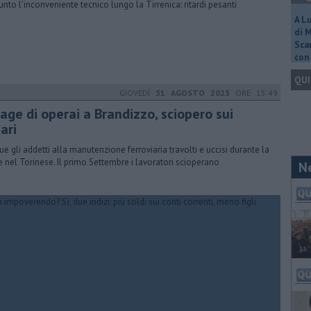
unto l'inconveniente tecnico lungo la Tirrenica: ritardi pesanti
A L
di 
Scar
con 
QUI
GIOVEDÌ
31 AGOSTO 2023
ORE 15:49
age di operai a Brandizzo, sciopero sui
ari
ue gli addetti alla manutenzione ferroviaria travolti e uccisi durante la
e nel Torinese. Il primo Settembre i lavoratori scioperano
N