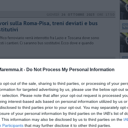
GIOVEDÌ
26 OTTOBRE 2023
ORE 17:50
ori sulla Roma-Pisa, treni deviati e bus
titutivi
raffico ferroviario verrà interrotto fra Lazio e Toscana dove sono
isti i cantieri. Ci saranno bus sostitutivi. Ecco dove e quando
SABATO
04 NOVEMBRE 2023
ORE 13:00
ltempo, treni ancora fermi fra Toscana ed
aremma.it -
Do Not Process My Personal Information
ilia-Romagna
to opt-out of the sale, sharing to third parties, or processing of your per
tivata la Prato-Pistoia dopo l’intervento di Rfi, rimane sospesa la
olazione sull’altra linea convenzionale alluvionata e invasa dai detriti
formation for targeted advertising by us, please use the below opt-out s
r selection. Please note that after your opt-out request is processed y
eing interest-based ads based on personal information utilized by us or
VENERDÌ
06 DICEMBRE 2024
ORE 18:30
disclosed to third parties prior to your opt-out. You may separately opt-
obre da incubo sui treni, le pagelle linea
losure of your personal information by third parties on the IAB’s list of
. This information may also be disclosed by us to third parties on the
 linea
IA
Participants
that may further disclose it to other third parties.