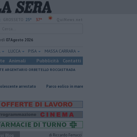
25°
37°
:
GROSSETO
QuiNews.net
rdì
07 Agosto 2026
A
LUCCA
PISA
MASSA CARRARA
ste
Animali
Pubblicità
Contatti
E ARGENTARIO
ORBETELLO
ROCCASTRADA
estato
Parco eolico in mare, Confagricoltura contraria
Porti region
ui Blog
di Riccardo Ferrucci