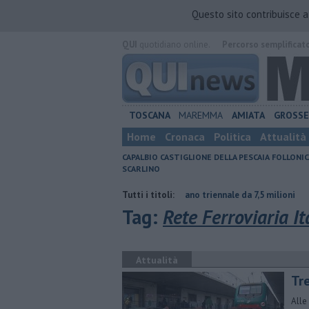
Questo sito contribuisce 
QUI
quotidiano online.
Percorso semplificat
TOSCANA
MAREMMA
AMIATA
GROSS
Home
Cronaca
Politica
Attualità
CAPALBIO
CASTIGLIONE DELLA PESCAIA
FOLLONIC
SCARLINO
ontraria
Porti regionali, piano triennale da 7,5 milioni
Tutti i titoli:
Il caldo an
Tag:
Rete Ferroviaria It
Attualità
Tre
Alle