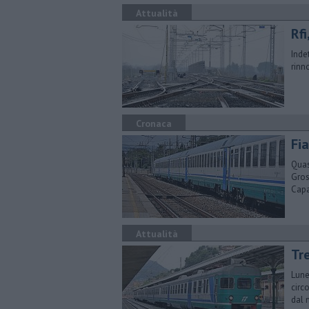
Attualità
Rfi
Indet
rinn
Cronaca
Fi
Quas
Gros
Capa
Attualità
Tr
Lune
circ
dal