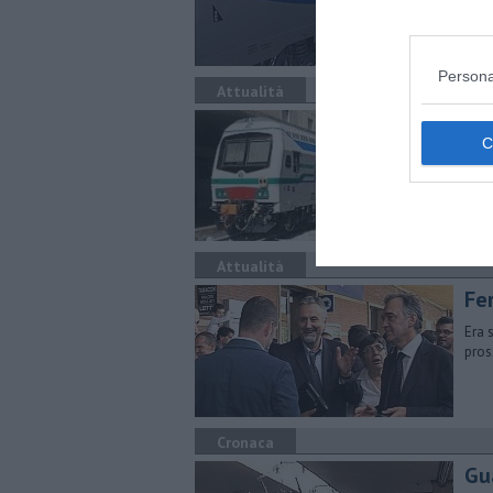
Otto
un s
Persona
Attualità
Ria
Rest
sosp
Attualità
Fe
Era 
pros
Cronaca
Gu