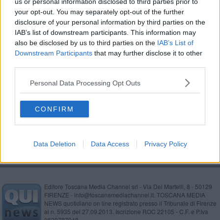
us or personal information disclosed to third parties prior to
Sub al lavoro muore colpito da un'elica
your opt-out. You may separately opt-out of the further
disclosure of your personal information by third parties on the
Rigassificatore, in Consiglio si chiede lo stop
IAB’s list of downstream participants. This information may
also be disclosed by us to third parties on the
IAB’s List of
Rigassificatore, ancora mistero sul futuro offshore
Downstream Participants
that may further disclose it to other
third parties.
Itticoltura e specie protette, parola agli esperti
Personal Data Processing Opt Outs
Soli sulla barca alla deriva dopo il black out
CONFIRM
Itticoltura, a gara tre concessioni demaniali
Data Deletion
Data Access
Privacy Policy
Editore Toscana Media Channel srl - Via Dei Martelli, 8 - 50129
FIRENZE - info@toscanamediachannel.it. TOSCANA MEDIA
NEWS quotidiano on line registrato presso il Tribunale di Firenze
al n. 5935 del 27.09.2013. Iscrizione ROC 22105 - C.F. e P.Iva
0620787048