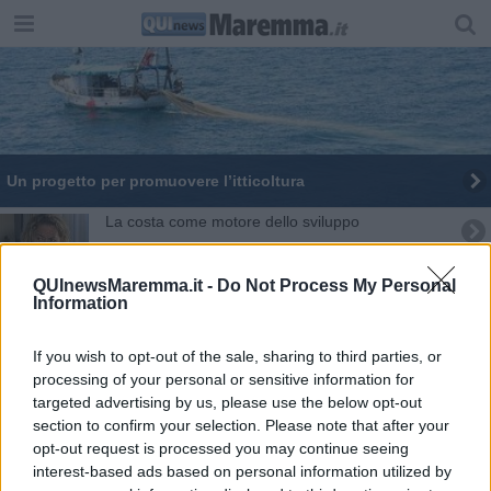
Un progetto per promuovere l’itticoltura
La costa come motore dello sviluppo
La blue economy è in salute
QUInewsMaremma.it -
Do Not Process My Personal
Information
"Nuove opportunità attraverso l'agricoltura"
If you wish to opt-out of the sale, sharing to third parties, or
Barca alla deriva, soccorsi dalla Guardia costiera
processing of your personal or sensitive information for
targeted advertising by us, please use the below opt-out
Strage di spigole e orate ed è allarme lattococco
section to confirm your selection. Please note that after your
opt-out request is processed you may continue seeing
Il pesce si compra via smartphone
interest-based ads based on personal information utilized by