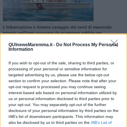
L'imbarcazione è rimasta ostaggio dei venti di maestrale
prorpio nell'area occupata da numerose gabbie per
l'itticoltura. Panico a bordo
QUInewsMaremma.it -
Do Not Process My Personal
Information
If you wish to opt-out of the sale, sharing to third parties, or
processing of your personal or sensitive information for
FOLLONICA —
Stavano rientrando in barca al porto di Scarlino
targeted advertising by us, please use the below opt-out
solcando le acque del golfo di Follonica quando d'improvviso ecco il
section to confirm your selection. Please note that after your
black out completo che ha reso impossibile l'impiego dei motori.
opt-out request is processed you may continue seeing
interest-based ads based on personal information utilized by
Panico a bordo per il natante alla deriva, rimasto venerdì scorso in
us or personal information disclosed to third parties prior to
balia delle onde, sferzato dai venti di maestrale a scarrocciare
your opt-out. You may separately opt-out of the further
pericolosamente all’interno dell’area destinata all’itticoltura e
disclosure of your personal information by third parties on the
occupata dalle numerose gabbie per l’allevamento del pesce.
IAB’s list of downstream participants. This information may
also be disclosed by us to third parties on the
IAB’s List of