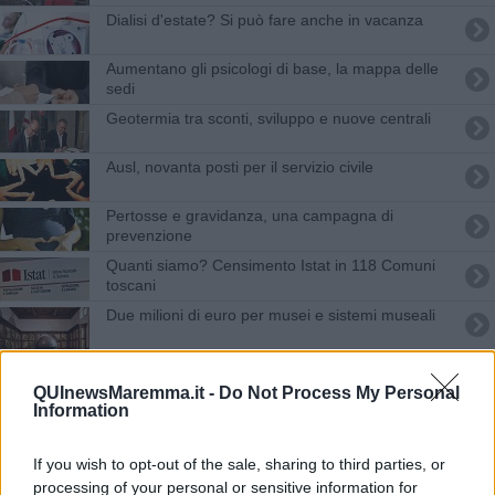
Dialisi d'estate? Si può fare anche in vacanza
Aumentano gli psicologi di base, la mappa delle
sedi
Geotermia tra sconti, sviluppo e nuove centrali
Ausl, novanta posti per il servizio civile
Pertosse e gravidanza, una campagna di
prevenzione
Quanti siamo? Censimento Istat in 118 Comuni
toscani
Due milioni di euro per musei e sistemi museali
Un'estate con 159 incendi boschivi in due mesi
QUInewsMaremma.it -
Do Not Process My Personal
Information
Per migliaia di imprese l'energia costerà meno
Denunciati i ragazzi della rissa di Pasquetta
If you wish to opt-out of the sale, sharing to third parties, or
processing of your personal or sensitive information for