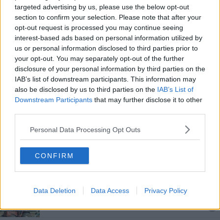
Incontro Geotermia, Anci è ottimista
targeted advertising by us, please use the below opt-out
section to confirm your selection. Please note that after your
opt-out request is processed you may continue seeing
Nubifragi, venti milioni la prima stima dei danni
interest-based ads based on personal information utilized by
us or personal information disclosed to third parties prior to
Elicottero in volo per il check up dei cavi
your opt-out. You may separately opt-out of the further
disclosure of your personal information by third parties on the
Riscaldamento, le date di accensione Comune
IAB’s list of downstream participants. This information may
per Comune
also be disclosed by us to third parties on the
IAB’s List of
Amministrative 2024, tutti i Comuni toscani al voto
Downstream Participants
that may further disclose it to other
third parties.
Primo Maggio, decine di eventi in tutta la Toscana
Personal Data Processing Opt Outs
Termosifoni, le date di accensione Comune per
Comune
CONFIRM
Raccolta differenziata, via al focus group
Rissa e spari con fucile, feriti 4 giovani
Data Deletion
Data Access
Privacy Policy
Ecco 15 milioni per le imprese agroalimentari