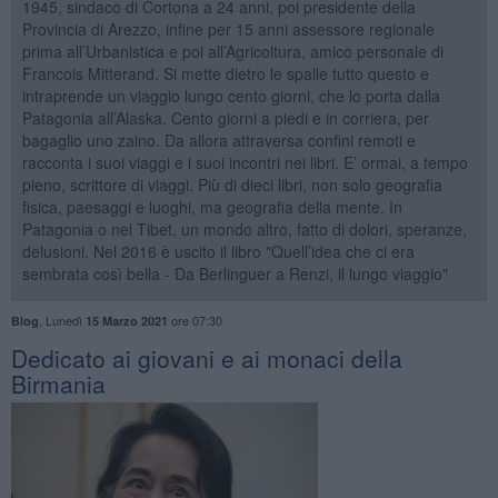
1945, sindaco di Cortona a 24 anni, poi presidente della
Provincia di Arezzo, infine per 15 anni assessore regionale
prima all’Urbanistica e poi all’Agricoltura, amico personale di
Francois Mitterand. Si mette dietro le spalle tutto questo e
intraprende un viaggio lungo cento giorni, che lo porta dalla
Patagonia all’Alaska. Cento giorni a piedi e in corriera, per
bagaglio uno zaino. Da allora attraversa confini remoti e
racconta i suoi viaggi e i suoi incontri nei libri. E’ ormai, a tempo
pieno, scrittore di viaggi. Più di dieci libri, non solo geografia
fisica, paesaggi e luoghi, ma geografia della mente. In
Patagonia o nel Tibet, un mondo altro, fatto di dolori, speranze,
delusioni. Nel 2016 è uscito il libro "Quell’idea che ci era
sembrata così bella - Da Berlinguer a Renzi, il lungo viaggio"
,
Lunedì
ore 07:30
Blog
15 Marzo 2021
Dedicato ai giovani e ai monaci della
Birmania