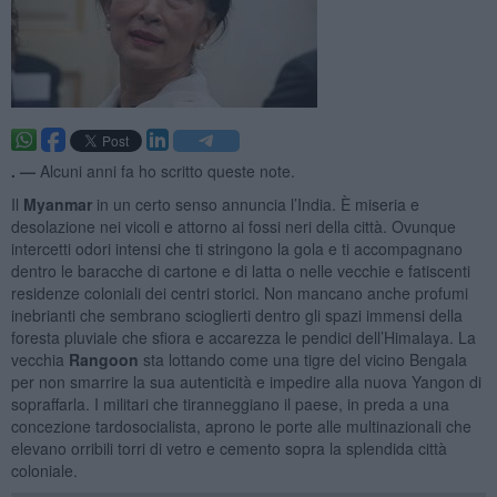
. —
Alcuni anni fa ho scritto queste note.
Il
Myanmar
in un certo senso annuncia l’India. È miseria e
desolazione nei vicoli e attorno ai fossi neri della città. Ovunque
intercetti odori intensi che ti stringono la gola e ti accompagnano
dentro le baracche di cartone e di latta o nelle vecchie e fatiscenti
residenze coloniali dei centri storici. Non mancano anche profumi
inebrianti che sembrano scioglierti dentro gli spazi immensi della
foresta pluviale che sfiora e accarezza le pendici dell’Himalaya. La
vecchia
Rangoon
sta lottando come una tigre del vicino Bengala
per non smarrire la sua autenticità e impedire alla nuova Yangon di
sopraffarla. I militari che tiranneggiano il paese, in preda a una
concezione tardosocialista, aprono le porte alle multinazionali che
elevano orribili torri di vetro e cemento sopra la splendida città
coloniale.