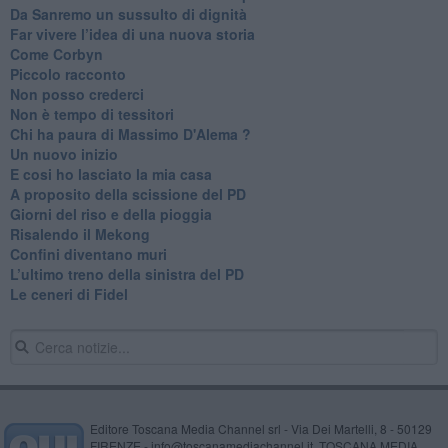
​Da Sanremo un sussulto di dignità
Far vivere l’idea di una nuova storia
Come Corbyn
Piccolo racconto
Non posso crederci
Non è tempo di tessitori
Chi ha paura di Massimo D'Alema ?
Un nuovo inizio
​E cosi ho lasciato la mia casa
A proposito della scissione del PD
​Giorni del riso e della pioggia
Risalendo il Mekong
Confini diventano muri
L’ultimo treno della sinistra del PD
Le ceneri di Fidel
Editore Toscana Media Channel srl - Via Dei Martelli, 8 - 50129
FIRENZE - info@toscanamediachannel.it. TOSCANA MEDIA