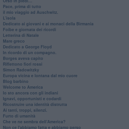
Orso in piedi…
​Pace, prima di tutto
​il mio viaggio ad Auschwitz.
​L’isola
Dedicato ai giovani e ai monaci della Birmania
​Foibe e giornata dei ricordi
Letterina di Natale
Mare greco
​Dedicato a George Floyd
​In ricordo di un compagno.
Borges aveva capito
Riflettono fiori rossi
Simon Radowitzky
Europa vicina e lontana dal mio cuore
Blog barbino
Welcome to America
​Io sto ancora con gli indiani
​Ignavi, opportunisti e codardi
Ricostruire una identità distrutta
Ai tanti, troppi, silenzi.
​Furto di umanità
​Che ve ne sembra dell’America?
Non ce l'abbiamo fatta e abbiamo perso