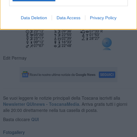
Data Deletion
Data Access
Privacy Policy
Edit Permay
Se vuoi leggere le notizie principali della Toscana iscriviti alla
Newsletter QUInews - ToscanaMedia.
Arriva gratis tutti i giorni
alle 20:00 direttamente nella tua casella di posta.
Basta cliccare
QUI
Fotogallery