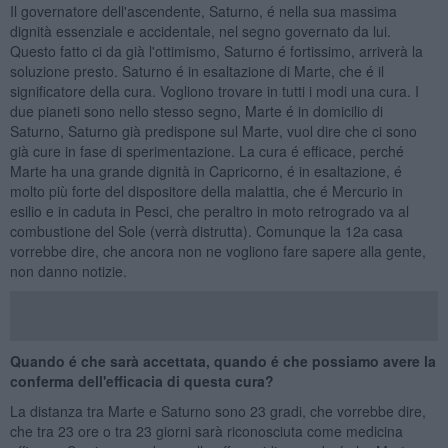
Il governatore dell'ascendente, Saturno, é nella sua massima
dignità essenziale e accidentale, nel segno governato da lui.
Questo fatto ci da già l'ottimismo, Saturno é fortissimo, arriverà la
soluzione presto. Saturno é in esaltazione di Marte, che é il
significatore della cura. Vogliono trovare in tutti i modi una cura. I
due pianeti sono nello stesso segno, Marte é in domicilio di
Saturno, Saturno già predispone sul Marte, vuol dire che ci sono
già cure in fase di sperimentazione. La cura é efficace, perché
Marte ha una grande dignità in Capricorno, é in esaltazione, é
molto più forte del dispositore della malattia, che é Mercurio in
esilio e in caduta in Pesci, che peraltro in moto retrogrado va al
combustione del Sole (verrà distrutta). Comunque la 12a casa
vorrebbe dire, che ancora non ne vogliono fare sapere alla gente,
non danno notizie.
Quando é che sarà accettata, quando é che possiamo avere la
conferma dell'efficacia di questa cura?
La distanza tra Marte e Saturno sono 23 gradi, che vorrebbe dire,
che tra 23 ore o tra 23 giorni sarà riconosciuta come medicina