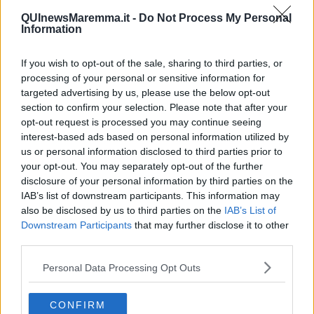
QUInewsMaremma.it -
Do Not Process My Personal
Information
If you wish to opt-out of the sale, sharing to third parties, or
Nelle foto il cielo della domanda e il cielo del transito sul cielo del
processing of your personal or sensitive information for
nuovo anno a Wuhan)
targeted advertising by us, please use the below opt-out
Un ulteriore conferma sulla data del 17 marzo ci da anche il transito
section to confirm your selection. Please note that after your
della Luna nel segno del Capricorno che formerà un esatto trigono
opt-out request is processed you may continue seeing
con Venere in Toro poco dopo a mezzanotte tra il 17 e il 18 marzo,
interest-based ads based on personal information utilized by
alle ore 1.30.
us or personal information disclosed to third parties prior to
your opt-out. You may separately opt-out of the further
disclosure of your personal information by third parties on the
IAB’s list of downstream participants. This information may
also be disclosed by us to third parties on the
IAB’s List of
Downstream Participants
that may further disclose it to other
third parties.
Personal Data Processing Opt Outs
CONFIRM