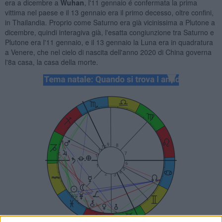
era a dicembre a
Wuhan
, l'11 gennaio é confermata la prima
vittima nel paese e il 13 gennaio era il primo decesso, oltre confini,
in Thailandia. Proprio come Saturno era già vicinissima a Plutone a
dicembre, quindi interagiva già, l'esatta congiunzione tra Saturno e
Plutone era l'11 gennaio, e il 13 gennaio la Luna era in quadratura
a Venere, che nel cielo di nascita dell'anno 2020 di China governa
l'8a casa, la casa della morte.