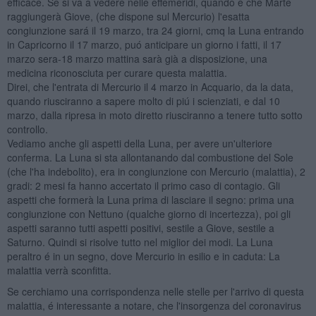
efficace. Se si va a vedere nelle effemeridi, quando é che Marte
raggiungerà Giove, (che dispone sul Mercurio) l'esatta
congiunzione sará il 19 marzo, tra 24 giorni, cmq la Luna entrando
in Capricorno il 17 marzo, puó anticipare un giorno i fatti, il 17
marzo sera-18 marzo mattina sarà già a disposizione, una
medicina riconosciuta per curare questa malattia.
Direi, che l'entrata di Mercurio il 4 marzo in Acquario, da la data,
quando riusciranno a sapere molto di piú i scienziati, e dal 10
marzo, dalla ripresa in moto diretto riusciranno a tenere tutto sotto
controllo.
Vediamo anche gli aspetti della Luna, per avere un'ulteriore
conferma. La Luna si sta allontanando dal combustione del Sole
(che l'ha indebolito), era in congiunzione con Mercurio (malattia), 2
gradi: 2 mesi fa hanno accertato il primo caso di contagio. Gli
aspetti che formerà la Luna prima di lasciare il segno: prima una
congiunzione con Nettuno (qualche giorno di incertezza), poi gli
aspetti saranno tutti aspetti positivi, sestile a Giove, sestile a
Saturno. Quindi si risolve tutto nel miglior dei modi. La Luna
peraltro é in un segno, dove Mercurio in esilio e in caduta: La
malattia verrà sconfitta.
Se cerchiamo una corrispondenza nelle stelle per l'arrivo di questa
malattia, é interessante a notare, che l'insorgenza del coronavirus