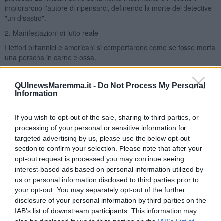
implorarono l'autore di ripensarci, definendo la morte del detective
"un disastro".
2. Manifestazioni di lutto reale
I lettori britannici e americani si comportarono come se fosse morta
una persona in carne e ossa.
Si diffuse la leggenda metropolitana (e in parte reale) di impiegati e
gentiluomini che giravano per le strade di Londra indossando fasce
QUInewsMaremma.it -
Do Not Process My Personal
nere di lutto al braccio o sui cappelli.
Information
Furono aperti registri di condoglianze.
If you wish to opt-out of the sale, sharing to third parties, or
Nacquero i primi club di protesta (i club "Keep Holmes Alive").
processing of your personal or sensitive information for
3. Lettere di insulti a Conan Doyle
targeted advertising by us, please use the below opt-out
section to confirm your selection. Please note that after your
Doyle fu sommerso da montagne di lettere da parte di fan furiosi.
opt-out request is processed you may continue seeing
Molti lo accusavano esplicitamente di "omicidio". Addirittura, si
interest-based ads based on personal information utilized by
racconta che una signora anziana lo abbia preso a ombrellate per
us or personal information disclosed to third parties prior to
strada e che gli abbia scritto una lettera che iniziava con: "Bruto
che non sei altro!". Perfino la madre dello scrittore cercò in tutti i
your opt-out. You may separately opt-out of the further
modi di dissuaderlo dal farlo morire.
disclosure of your personal information by third parties on the
IAB’s list of downstream participants. This information may
"Ho subìto una tale overdose di lui che mi sento nei suoi confronti
also be disclosed by us to third parties on the
IAB’s List of