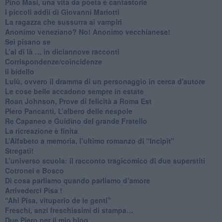
​Pino Masi, una vita da poeta e cantastorie
​I piccoli addii di Giovanni Mariotti
​La ragazza che sussurra ai vampiri
​Anonimo veneziano? No! Anonimo vecchianese!
​Sei pisano se
​L’al di là … in diciannove racconti
Corrispondenze/coincidenze
Il bidello
Lulù, ovvero il dramma di un personaggio in cerca d'autore
Le cose belle accadono sempre in estate
Roan Johnson, Prove di felicità a Roma Est
Piero Pancanti, L’albero delle nespole
Re Capaneo e Guidino del grande Fratello
La ricreazione è finita
​L’Alfabeto a memoria, l’ultimo romanzo di “Incipit"
​Stregati!
L’universo scuola: il racconto tragicomico di due superstiti
Cotronei e Bosco
Di cosa parliamo quando parliamo d’amore
Arrivederci Pisa !
​“Ahi Pisa, vituperio de le genti”
Freschi, anzi freschissimi di stampa…
​Due Piero per il mio blog