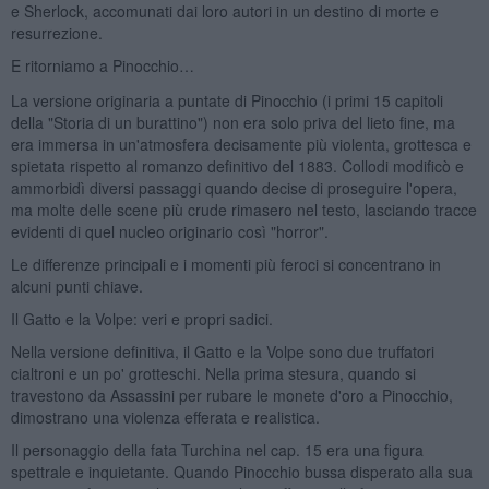
e Sherlock, accomunati dai loro autori in un destino di morte e
resurrezione.
E ritorniamo a Pinocchio…
La versione originaria a puntate di Pinocchio (i primi 15 capitoli
della "Storia di un burattino") non era solo priva del lieto fine, ma
era immersa in un'atmosfera decisamente più violenta, grottesca e
spietata rispetto al romanzo definitivo del 1883. Collodi modificò e
ammorbidì diversi passaggi quando decise di proseguire l'opera,
ma molte delle scene più crude rimasero nel testo, lasciando tracce
evidenti di quel nucleo originario così "horror".
Le differenze principali e i momenti più feroci si concentrano in
alcuni punti chiave.
Il Gatto e la Volpe: veri e propri sadici.
Nella versione definitiva, il Gatto e la Volpe sono due truffatori
cialtroni e un po' grotteschi. Nella prima stesura, quando si
travestono da Assassini per rubare le monete d'oro a Pinocchio,
dimostrano una violenza efferata e realistica.
Il personaggio della fata Turchina nel cap. 15 era una figura
spettrale e inquietante. Quando Pinocchio bussa disperato alla sua