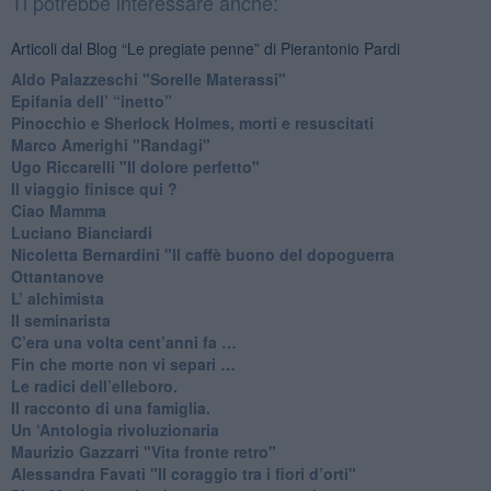
Ti potrebbe interessare anche:
Articoli dal Blog “Le pregiate penne” di Pierantonio Pardi
​Aldo Palazzeschi "Sorelle Materassi"
​Epifania dell’ “inetto”
Pinocchio e Sherlock Holmes, morti e resuscitati
​Marco Amerighi "Randagi"
Ugo Riccarelli "Il dolore perfetto"
​Il viaggio finisce qui ?
​Ciao Mamma
​Luciano Bianciardi
​Nicoletta Bernardini "Il caffè buono del dopoguerra
​Ottantanove
​L’ alchimista
Il seminarista
​C’era una volta cent’anni fa …
​Fin che morte non vi separi …
​Le radici dell’elleboro.
​Il racconto di una famiglia.
Un ‘Antologia rivoluzionaria
​Maurizio Gazzarri "Vita fronte retro"
​Alessandra Favati "Il coraggio tra i fiori d’orti"