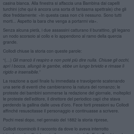
casina bianca. Alla finestra si affaccia una Bambina dai capelli
turchini (che qui è ancora una sorta di fantasma spettrale) che gli
dice freddamente: «In questa casa non c'è nessuno. Sono tutti
morti... Aspetto la bara che venga a portarmi via».
Senza alcuna pietà, i due assassini catturano il burattino, gli legano
un nodo scorsoio al collo e lo appendono al ramo della quercia
grande.
Collodi chiuse la storia con queste parole:
“(…)
Gli mancò il respiro e non poté più dire nulla. Chiuse gli occhi,
aprì l bocca, allungò le gambe, ebbe un lungo brivido e rimase lì
rigido e insensibile.”
La reazione a quel finale fu immediata e travolgente scatenando
una serie di eventi che cambieranno la natura del romanzo; le
proteste dei bambini sommerse la redazione del giornale, molteplici
le proteste dell’editore, il direttore del periodico capì che stava
perdendo la gallina dalle uova d’oro. Fece forti pressioni su Collodi
affinché resuscitasse il personaggio e continuasse a scrivere.
Pochi mesi dopo, nel gennaio del 1882 la storia riprese,
Collodi ricominciò il racconto da dove lo aveva interrotto