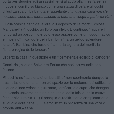
porta per sfuggire agli assassini, lei si affaccia alla finestra senza
muoversi con il viso bianco come una statua di cera e gli occhi
chiusi La sua unica battuta è raggelante : “
In questa casa non c’è
nessuno, sono tutti morti, aspetto la bara che venga a portarmi via.”
Quella “casina candida, allora, è il deposito della morte”, chiosa
Manganelli (Pinocchio: un libro parallelo). E continua: “ appare in
fondo ad un bosco fitto e buio: essa appare come un luogo magico
e impervio”. Il candore della bambina “ha un gelido splendore
lunare”. Bambina che forse è “ la morta signora dei morti”, la
“lunare regina delle tenebre.”
Di certo la casa in questione è un “ cemeteriale edificio di candore”
Concludo , citando Salvatore Ferlita che così scrive nella post --
fazione:
Pinocchio ne “La storia di un burattino” non sperimenta dunque la
trasmutazione umana; non c’è spazio per la metamorfosi edificante
in questo libro veloce e guizzante, terrificante e cupo, che disegna
un piccolo universo dominato dal male, dalla falsità, dalla cattiva
fede, dalla furbizia. (…) il principio di realtà trionfa completamente
su quello della fiaba. (…) siamo infatti in presenza di una vera e
propria anti – fiaba.