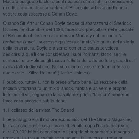
Medoro esegue e la storia continua così come tutti la conosciamo;
ma ritorneremo dopo a parlare di Pinocchio; adesso andiamo a
vedere cosa successe a Conan Doyle.
Quando Sir Arthur Conan Doyle decise di sbarazzarsi di Sherlock
Holmes nel dicembre del 1893, facendolo precipitare nelle cascate
di Reichenbach insieme al professor Moriarty nel racconto “
Il
problema finale”
, successe qualcosa di mai visto prima nella storia
della letteratura. Doyle era semplicemente esausto: voleva
dedicarsi a quelli che considerava i suoi "romanzi storici seri" e
confessò che Holmes gli faceva l'effetto del pâté de foie gras, di cui
aveva fatto indigestione. Nel suo diario scrisse freddamente solo
due parole: "Killed Holmes" (Ucciso Holmes).
Il pubblico, tuttavia, non la prese affatto bene. La reazione della
società vittoriana fu un mix di shock, rabbia e un vero e proprio
lutto collettivo, segnando la nascita del primo "fandom" moderno.
Ecco cosa accadde subito dopo:
1. Il collasso della rivista The Strand
Il personaggio era il motore economico del The Strand Magazine,
la rivista che pubblicava i racconti. Subito dopo l'uscita del reato,
oltre 20.000 lettori cancellarono il proprio abbonamento in segno di
protesta. La rivista rischiò seriamente il fallimento e i redattori