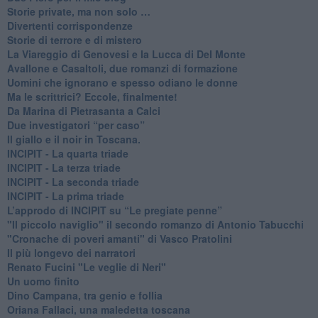
​Storie private, ma non solo …
Divertenti corrispondenze
Storie di terrore e di mistero
La Viareggio di Genovesi e la Lucca di Del Monte
Avallone e Casaltoli, due romanzi di formazione
​Uomini che ignorano e spesso odiano le donne
Ma le scrittrici? Eccole, finalmente!
Da Marina di Pietrasanta a Calci
​Due investigatori “per caso”
​Il giallo e il noir in Toscana.
INCIPIT - La quarta triade
INCIPIT - La terza triade
INCIPIT - La seconda triade
INCIPIT - La prima triade
L’approdo di INCIPIT su “Le pregiate penne”
​"Il piccolo naviglio" il secondo romanzo di Antonio Tabucchi
​"Cronache di poveri amanti" di Vasco Pratolini
​Il più longevo dei narratori
Renato Fucini "Le veglie di Neri"
Un uomo finito
​Dino Campana, tra genio e follia
​Oriana Fallaci, una maledetta toscana