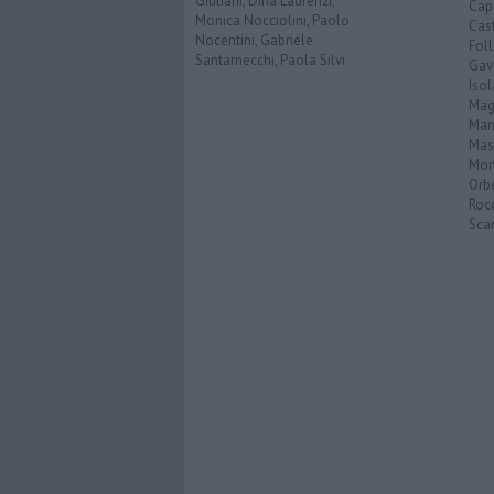
Giuliani, Dina Laurenzi,
Cap
Monica Nocciolini, Paolo
Cast
Nocentini, Gabriele
Fol
Santarnecchi, Paola Silvi.
Gav
Isol
Mag
Man
Mas
Mon
Orb
Roc
Scar