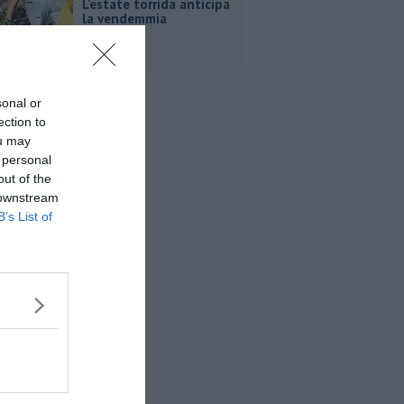
L'estate torrida anticipa
la vendemmia
sonal or
ection to
ou may
 personal
out of the
 downstream
B’s List of