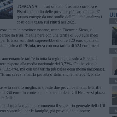
TOSCANA —
Tari salata in Toscana con Pisa e
Pistoia sul podio delle province più care d'Italia. E'
Ult
quanto emerge da uno studio dell Uil, che analizza i
A
costi della
tassa sui rifiuti
nel 2025.
voro, tutte le province toscane, tranne Firenze e Siena, si
partire da
Pisa
, maglia nera con una tariffa di 650 euro medi
per la tassa sui rifiuti supererebbe di oltre 120 euro quella di
subito prima di
Pistoia
, terza con una tariffa di 524 euro medi
A
- aumentano le tariffe in tutta la regione, ma solo a Firenze e
e rispetto alla media nazionale del 3,73%. Chi ha visto le
 (+13,54%), ma con una tariffa più bassa della media nazionale).
 ma aveva la tariffa più alta d’Italia anche nel 2024), Prato
A
ze
se la cavano meglio: in queste due province infatti, le tariffe
 di 350 euro. In contesto, nello studio della Uil Firenze si piazza
in Italia.
uasi tutta la regione - commenta il segretario generale della Uil
A
no sostenibili per le famiglie, già provate da un potere