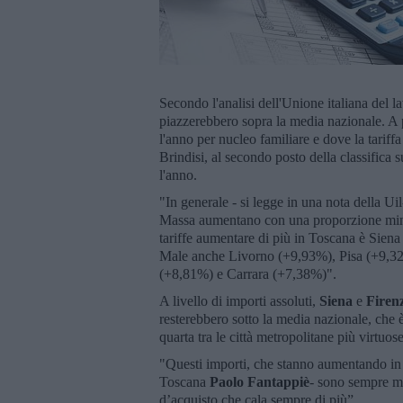
Secondo l'analisi dell'Unione italiana del la
piazzerebbero sopra la media nazionale. A 
l'anno per nucleo familiare e dove la tariffa 
Brindisi, al secondo posto della classifica 
l'anno.
"In generale - si legge in una nota della Uil
Massa aumentano con una proporzione minor
tariffe aumentare di più in Toscana è Siena
Male anche Livorno (+9,93%), Pisa (+9,32%,
(+8,81%) e Carrara (+7,38%)".
A livello di importi assoluti,
Siena
e
Firen
resterebbero sotto la media nazionale, che è
quarta tra le città metropolitane più virtuose 
"Questi importi, che stanno aumentando in q
Toscana
Paolo Fantappiè
- sono sempre me
d’acquisto che cala sempre di più”.