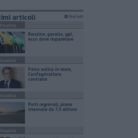
imi articoli
Vedi tutti
ttualità
​Benzina, gasolio, gpl,
ecco dove risparmiare
ttualità
Parco eolico in mare,
Confagricoltura
contraria
ttualità
Porti regionali, piano
triennale da 7,5 milioni
ttualità