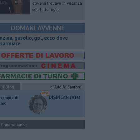
dove si trovava in vacanza
con la famiglia
DOMANI AVVENNE
enzina, gasolio, gpl, ecco dove
sparmiare
ui Blog
di Adolfo Santoro
DISINCANTATO
esempio di
ismo
Condoglianze