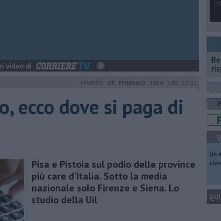
​B
ri
MARTEDÌ
03 FEBBRAIO 2026
ORE 17:21
to, ecco dove si paga di
Q
​Un 
Pisa e Pistoia sul podio delle province
civ
più care d'Italia. Sotto la media
nazionale solo Firenze e Siena. Lo
QUI
studio della Uil