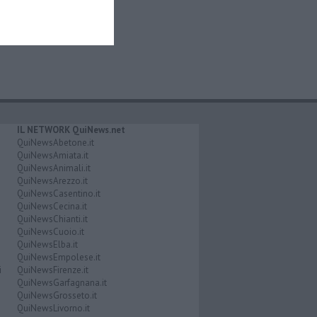
IL NETWORK QuiNews.net
QuiNewsAbetone.it
QuiNewsAmiata.it
QuiNewsAnimali.it
QuiNewsArezzo.it
QuiNewsCasentino.it
QuiNewsCecina.it
QuiNewsChianti.it
QuiNewsCuoio.it
QuiNewsElba.it
QuiNewsEmpolese.it
i
QuiNewsFirenze.it
QuiNewsGarfagnana.it
QuiNewsGrosseto.it
QuiNewsLivorno.it