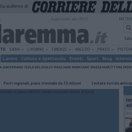
alla audience di
o
Aggiornato alle 09:15
METEO
Sab
ETO
SIENA
LIVORNO
FIRENZE
AREZZO
PRATO
PISTOI
Lavoro
Cultura e Spettacolo
Eventi
Sport
Blog
Intervi
A
GAVORRANO
ISOLA DEL GIGLIO
MAGLIANO
MANCIANO
MASSA MARITTIMA
MONT
regionali, piano triennale da 7,5 milioni
L'estate torrida anticipa la ve
In
ad