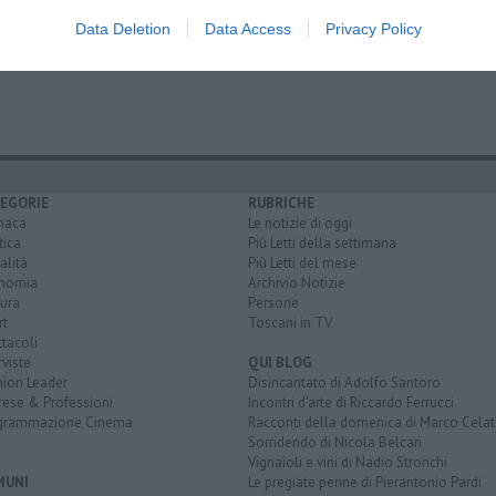
Data Deletion
Data Access
Privacy Policy
siena
uil
tassa sui rifiuti
brindisi
livorno
regno d'italia
EGORIE
RUBRICHE
naca
Le notizie di oggi
tica
Più Letti della settimana
alità
Più Letti del mese
nomia
Archivio Notizie
ura
Persone
rt
Toscani in TV
tacoli
rviste
QUI BLOG
nion Leader
Disincantato di Adolfo Santoro
rese & Professioni
Incontri d'arte di Riccardo Ferrucci
grammazione Cinema
Racconti della domenica di Marco Celat
Sorridendo di Nicola Belcari
Vignaioli e vini di Nadio Stronchi
MUNI
Le pregiate penne di Pierantonio Pardi