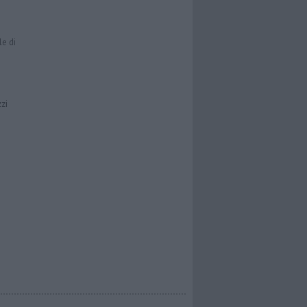
le di
zzi