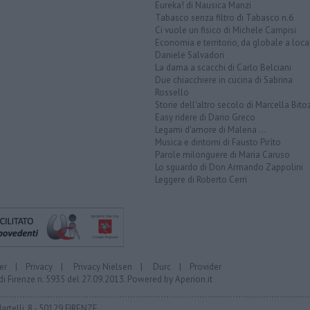
Eureka! di Nausica Manzi
Tabasco senza filtro di Tabasco n.6
Ci vuole un fisico di Michele Campisi
Economia e territorio, da globale a loca
Daniele Salvadori
La dama a scacchi di Carlo Belciani
Due chiacchiere in cucina di Sabrina
Rossello
Storie dell'altro secolo di Marcella Bito
Easy ridere di Dario Greco
Legami d'amore di Malena ...
Musica e dintorni di Fausto Pirìto
Parole milonguere di Maria Caruso
Lo sguardo di Don Armando Zappolini
Leggere di Roberto Cerri
er
|
Privacy
|
Privacy Nielsen
|
Durc
|
Provider
di Firenze n. 5935 del 27.09.2013. Powered by
Aperion.it
Martelli, 8 - 50129 FIRENZE