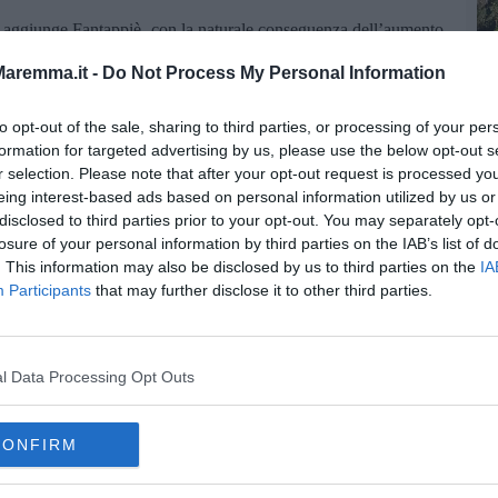
 - aggiunge Fantappiè- con la naturale conseguenza dell’aumento
tuali impianti di smaltimento e riciclo non sono sufficienti a
aremma.it -
Do Not Process My Personal Information
ella Uil Toscana “serve velocizzare la costruzione degli impianti
to opt-out of the sale, sharing to third parties, or processing of your per
grandolo con la costruzione di termovalorizzatori che siano in
formation for targeted advertising by us, please use the below opt-out s
ti non riciclabili".
r selection. Please note that after your opt-out request is processed y
eing interest-based ads based on personal information utilized by us or
disclosed to third parties prior to your opt-out. You may separately opt-
losure of your personal information by third parties on the IAB’s list of
. This information may also be disclosed by us to third parties on the
IA
Participants
that may further disclose it to other third parties.
oscana iscriviti alla
Newsletter QUInews - ToscanaMedia.
amente nella tua casella di posta.
l Data Processing Opt Outs
amiglia
CONFIRM
 via
 burro