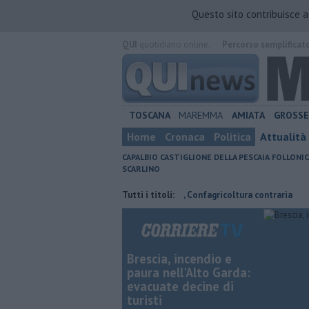
Questo sito contribuisce 
QUI
quotidiano online.
Percorso semplificat
TOSCANA
MAREMMA
AMIATA
GROSS
Home
Cronaca
Politica
Attualità
CAPALBIO
CASTIGLIONE DELLA PESCAIA
FOLLONIC
SCARLINO
risparmiare
Parco eolico in mare, Confagricoltura contraria
Tutti i titoli:
Porti 
Brescia, incendio e
paura nell'Alto Garda:
evacuate decine di
turisti