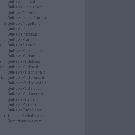
QuiNewsLucca.it
QuiNewsLunigiana.it
QuiNewsMaremma.it
QuiNewsMassaCarrara.it
ATTE
QuiNewsMugello.it
QuiNewsPisa.it
QuiNewsPistoia.it
nari
QuiNewsPrato.it
a
QuiNewsSiena.it
QuiNewsValbisenzio.it
QuiNewsValdarno.it
i
QuiNewsValdelsa.it
o e
QuiNewsValdera.it
QuiNewsValdichiana.it
lla
QuiNewsValdicornia.it
QuiNewsValdinievole.it
QuiNewsValdisieve.it
QuiNewsValtiberina.it
QuiNewsVersilia.it
QuiNewsVolterra.it
QuiNewsTango.com
Don
ToscanaMediaNews.it
Fiorentinanews.com