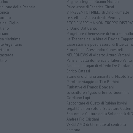
albio
Pagine allegre di Gianni Micheli
iglione della Pescaia
Psico-cose di Federica Giusti
lonica
VI PRESENTO I MIEI... di Dino Fiumalbi
orrano
Le stelle di Astrea di Edit Permay
a del Giglio
STORIE VISPE MA NON TROPPO DISTR
liano
di Dario Dal Canto
ciano
Progettare il benessere di Erica Fiumalbi
sa Marittima
La Toscana della birra di Davide Cappan
te Argentario
Cose strane e posti assurdi di Blue Lam
etello
Storielba di Alessandro Canestrelli
castrada
NEURONEWS di Alberto Arturo Vergani
lino
Pensieri della domenica di Libero Ventur
Fauda e balagan di Alfredo De Girolam
Enrico Catassi
Storie di ordinaria umanità di Nicolò Ste
Parole in viaggio di Tito Barbini
Turbative di Franco Bonciani
Lo scrittore sfigato di Enrico Guerrini e
Gordiano Lupi
Raccontare di Gusto di Rubina Rovini
Legalità e non solo di Salvatore Calleri
Shalom La Cultura della Solidarietà di 
Andrea Pio Cristiani
VERSI-AMO di Chi mette al centro la
persona