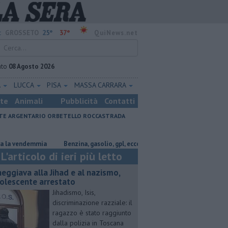
25°
37°
:
GROSSETO
QuiNews.net
ato
08 Agosto 2026
A
LUCCA
PISA
MASSA CARRARA
ste
Animali
Pubblicità
Contatti
E ARGENTARIO
ORBETELLO
ROCCASTRADA
ndemmia
​Benzina, gasolio, gpl, ecco dove risparmiare
Parco eolico i
L'articolo di ieri più letto
neggiava alla Jihad e al nazismo,
olescente arrestato
Jihadismo, Isis,
discriminazione razziale: il
ragazzo è stato raggiunto
dalla polizia in Toscana