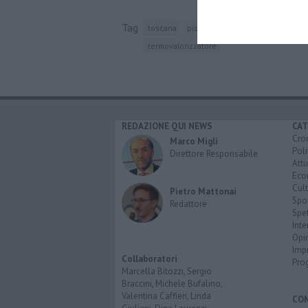
Tag
toscana
pisa
pistoia
italia
firenze
termovalorizzatore
REDAZIONE QUI NEWS
CAT
Cro
Marco Migli
Poli
Direttore Responsabile
Attu
Eco
Cult
Pietro Mattonai
Spo
Redattore
Spet
Inte
Opi
Imp
Collaboratori
Pro
Marcella Bitozzi, Sergio
Braccini, Michele Bufalino,
Valentina Caffieri, Linda
CO