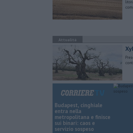
lito
com
Attualità
Xyl
Prese
cont
Budapest, cinghiale
entra nella
metropolitana e finisce
sui binari: caos e
servizio sospeso