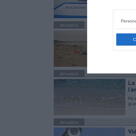
In T
disp
vota
Persona
Attualità
Dop
Sono
non 
aren
Attualità
La
l'e
Più 
gli 
Attualità
Vi