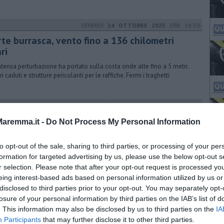
VENERDÌ
24 OTTOBRE 2025
ORE 18:50
rte burrasca, vento fino a 136 chilometri
ri
ntensa perturbazione ha portato sulla costa onde alte fino a 5 metri.
i caduti e strutture pericolanti per le raffiche. Fermi i traghetti
VENERDÌ
23 GIUGNO 2017
ORE 18:50
cendi e siccità, Toscana in emergenza
aremma.it -
Do Not Process My Personal Information
tardo pomeriggio vigili del fuoco e i volontari impegnati in undici
ndi diversi. Situazione critica nel grossetano, alcuni roghi sono dolosi
to opt-out of the sale, sharing to third parties, or processing of your per
formation for targeted advertising by us, please use the below opt-out s
r selection. Please note that after your opt-out request is processed y
eing interest-based ads based on personal information utilized by us or
GIOVEDÌ
02 SETTEMBRE 2021
ORE 00:28
disclosed to third parties prior to your opt-out. You may separately opt-
zioni comunali 2021, disposizioni per la
losure of your personal information by third parties on the IAB’s list of
. This information may also be disclosed by us to third parties on the
opaganda elettorale
IA
Participants
that may further disclose it to other third parties.