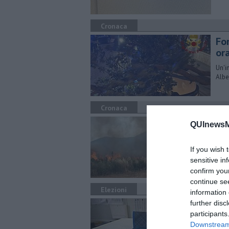
Cronaca
Fo
ora
Un'i
Alber
Cronaca
In
QUInewsM
Nel 
ince
If you wish 
sensitive in
confirm you
continue se
Elezioni
information 
Ele
further disc
participants
pr
Downstream 