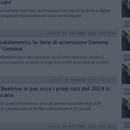
scani
tanziamento regionale va a finanziare con importi fra 6mila e 40mila
 progetti di implementazione della rete di impianti
MARTEDÌ
17 OTTOBRE 2023
ORE 21:40
scaldamento, le date di accensione Comune
r Comune
emperature sono ancora tiepide, ma il freddo dovrà pur arrivare. E
ra ecco quando secondo la legge è possibile accendere gli impianti
LUNEDÌ
01 GENNAIO 2024
ORE 19:20
Beatrice in poi, ecco i primi nati del 2024 in
scana
chi azzurri e fiocchi rosa, gioia dei genitori ma anche degli staff
tari. La prima nata lo ha fatto a mezzanotte e 13 secondi
LUNEDÌ
07 OTTOBRE 2024
ORE 18:10