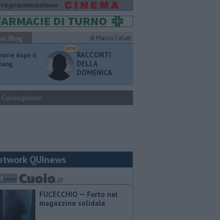
ui Blog
di Marco Celati
RACCONTI
orie dopo il
DELLA
 bang
DOMENICA
Condoglianze
etwork QUInews
FUCECCHIO — Furto nel
magazzino solidale