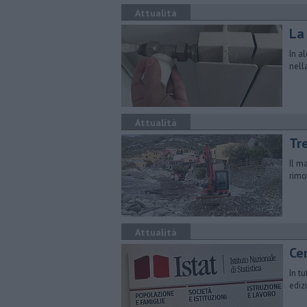
Attualità
La
In a
nell
Attualità
Tr
Il ma
rimo
Attualità
Ce
In t
ediz