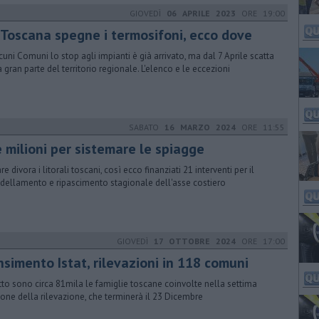
GIOVEDÌ
06 APRILE 2023
ORE 19:00
 Toscana spegne i termosifoni, ecco dove
lcuni Comuni lo stop agli impianti è già arrivato, ma dal 7 Aprile scatta
a gran parte del territorio regionale. L'elenco e le eccezioni
SABATO
16 MARZO 2024
ORE 11:55
e milioni per sistemare le spiagge
re divora i litorali toscani, così ecco finanziati 21 interventi per il
dellamento e ripascimento stagionale dell'asse costiero
GIOVEDÌ
17 OTTOBRE 2024
ORE 17:00
nsimento Istat, rilevazioni in 118 comuni
utto sono circa 81mila le famiglie toscane coinvolte nella settima
ione della rilevazione, che terminerà il 23 Dicembre