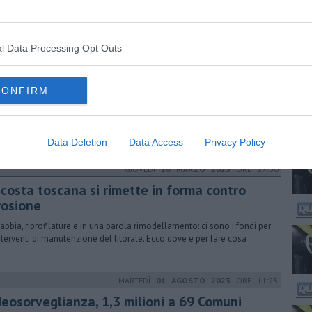
oscana sono interessati 31 comuni per eleggere i nuovi sindaci. Le
osizioni AgCom per la propaganda elettorale e la mappa di dove si
l Data Processing Opt Outs
VENERDÌ
02 SETTEMBRE 2022
ORE 18:45
o le vacanze, i rifiuti sulla spiaggia
CONFIRM
 di plastica o di metallo, sono mozziconi di sigaretta, brick di bibite
di rado con cannuccia annessa e ce ne sono 4 per ogni metro di
ile
Data Deletion
Data Access
Privacy Policy
GIOVEDÌ
16 MARZO 2023
ORE 17:30
 costa toscana si rimette in forma contro
rosione
sabbia, riprofilature e in una parola rimodellamento: ci sono i fondi per
interventi di manutenzione del litorale. Ecco dove e per fare cosa
MARTEDÌ
01 AGOSTO 2023
ORE 11:25
deosorveglianza, 1,3 milioni a 69 Comuni