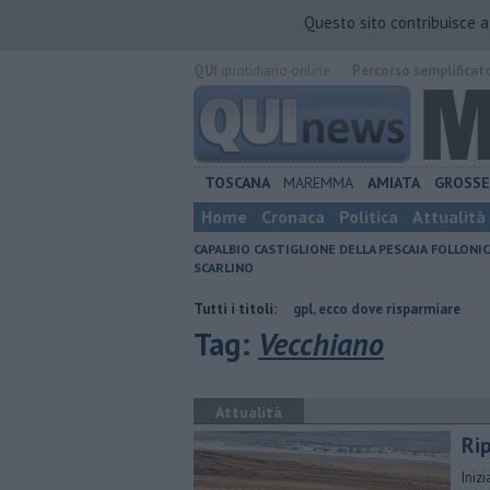
Questo sito contribuisce 
QUI
quotidiano online.
Percorso semplificat
TOSCANA
MAREMMA
AMIATA
GROSS
Home
Cronaca
Politica
Attualità
CAPALBIO
CASTIGLIONE DELLA PESCAIA
FOLLONIC
SCARLINO
 Grosseto
​Benzina, gasolio, gpl, ecco dove risparmiare
Tutti i titoli:
Parco eolico
Tag:
Vecchiano
Attualità
Rip
Iniz