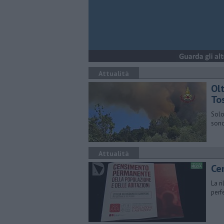
Attualità
Olt
To
Solo
sono
Attualità
Ce
La r
perf