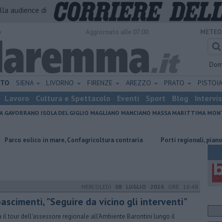
alla audience di
o
Aggiornato alle 07:00
METEO
Dom
ETO
SIENA
LIVORNO
FIRENZE
AREZZO
PRATO
PISTOI
Lavoro
Cultura e Spettacolo
Eventi
Sport
Blog
Intervi
A
GAVORRANO
ISOLA DEL GIGLIO
MAGLIANO
MANCIANO
MASSA MARITTIMA
MONT
 in mare, Confagricoltura contraria
Porti regionali, piano triennale da 7
MERCOLEDÌ
08 LUGLIO 2026
ORE 16:48
ascimenti, "Seguire da vicino gli interventi"
ia il tour dell'assessore regionale all'Ambiente Barontini lungo il