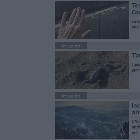
Te
Co
La l
una 
Attualità
Tar
Lung
prim
Attualità
Inc
alt
Il 9
anch
nell