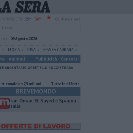
25°
36°
:
GROSSETO
QuiNews.net
enica
09 Agosto 2026
A
LUCCA
PISA
MASSA CARRARA
ste
Animali
Pubblicità
Contatti
E ARGENTARIO
ORBETELLO
ROCCASTRADA
,5 milioni
​Tutte le offerte di lavoro in provincia di Grosseto
​Benz
BREVEMONDO
Iran-Oman, El-Sayed e Spagna-
Italia