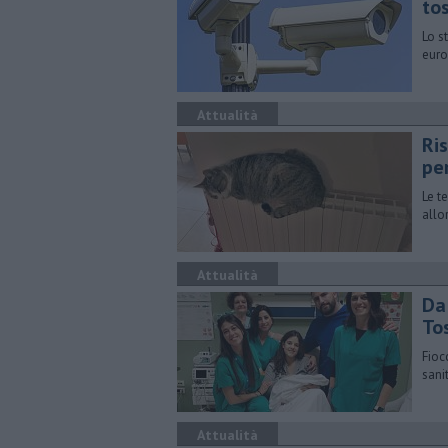
to
Lo s
euro
Attualità
Ri
pe
Le t
allo
Attualità
Da 
To
Fioc
sani
Attualità