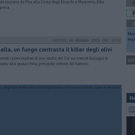
rale toscano da Pisa alla Costa degli Etruschi e Maremma, Elba
presa
Q
Mem
big
MARTEDÌ
18 GIUGNO 2019
ORE 18:30
ella, un fungo contrasta il killer degli olivi
ntati i primi risultati di uno studio del Cnr sui metodi biologici di
QUI
rasto alla sputacchina, principale vettore del batterio
N