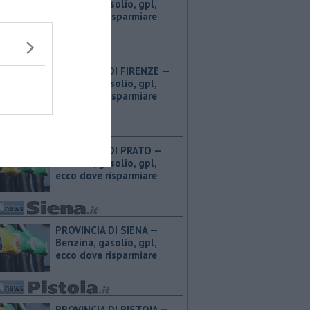
Benzina, gasolio, gpl,
ecco dove risparmiare
PROVINCIA DI FIRENZE — ​
Benzina, gasolio, gpl,
ecco dove risparmiare
PROVINCIA DI PRATO — ​
Benzina, gasolio, gpl,
ecco dove risparmiare
PROVINCIA DI SIENA — ​
Benzina, gasolio, gpl,
ecco dove risparmiare
PROVINCIA DI PISTOIA — ​