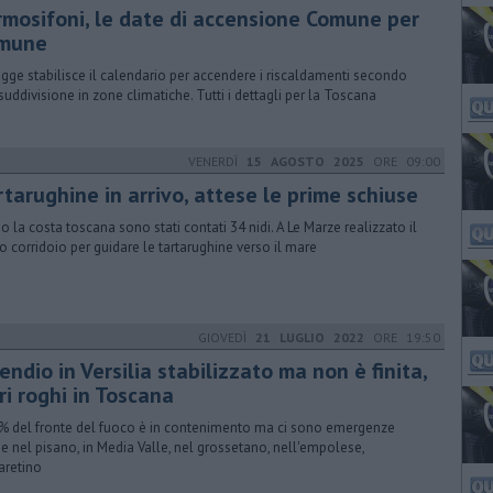
rmosifoni, le date di accensione Comune per
mune
egge stabilisce il calendario per accendere i riscaldamenti secondo
suddivisione in zone climatiche. Tutti i dettagli per la Toscana
VENERDÌ
15 AGOSTO 2025
ORE 09:00
tarughine in arrivo, attese le prime schiuse
o la costa toscana sono stati contati 34 nidi. A Le Marze realizzato il
o corridoio per guidare le tartarughine verso il mare
GIOVEDÌ
21 LUGLIO 2022
ORE 19:50
endio in Versilia stabilizzato ma non è finita,
ri roghi in Toscana
0% del fronte del fuoco è in contenimento ma ci sono emergenze
e nel pisano, in Media Valle, nel grossetano, nell'empolese,
'aretino