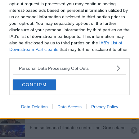
opt-out request is processed you may continue seeing
Vigili urbani false vittime di incidenti stradali
interest-based ads based on personal information utilized by
us or personal information disclosed to third parties prior to
Traffico, ritirate 34 patenti nel weekend
your opt-out. You may separately opt-out of the further
disclosure of your personal information by third parties on the
Subito due milioni per il maltempo in Maremma
IAB’s list of downstream participants. This information may
also be disclosed by us to third parties on the
IAB’s List of
Covid, controllate in Maremma 750 persone
Downstream Participants
that may further disclose it to other
third parties.
​Tutte le offerte di lavoro in provincia di Grosseto
Personal Data Processing Opt Outs
Direttivo del Parco, i temi in discussione
CONFIRM
Due mesi di escursioni per i ragazzi
Strage Erasmus, bufera sui risarcimenti
Data Deletion
Data Access
Privacy Policy
Crisi Moby, la risposta della Regione
Fine settimana blindati e controlli nel Grossetano