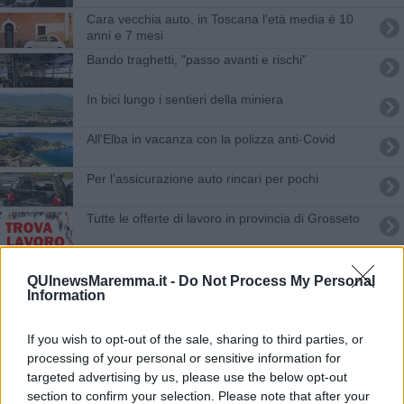
Cara vecchia auto, in Toscana l'età media è 10
anni e 7 mesi
Bando traghetti, "passo avanti e rischi"
In bici lungo i sentieri della miniera
All'Elba in vacanza con la polizza anti-Covid
Per l'assicurazione auto rincari per pochi
​Tutte le offerte di lavoro in provincia di Grosseto
​Tutte le offerte di lavoro in provincia di Grosseto
QUInewsMaremma.it -
Do Not Process My Personal
Information
Firmato il patto contro l'abusivismo immobiliare
​Tutte le offerte di lavoro in provincia di Grosseto
If you wish to opt-out of the sale, sharing to third parties, or
processing of your personal or sensitive information for
Sanità, i turisti extra Ue pagheranno le prestazioni
targeted advertising by us, please use the below opt-out
per intero
section to confirm your selection. Please note that after your